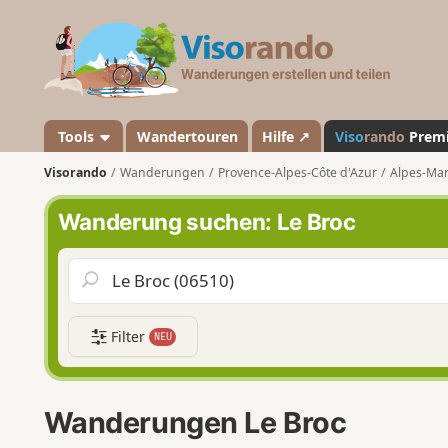
V
i
s
o
r
a
Tools
Wandertouren
Hilfe ↗
Viso
rando
Prem
n
Visorando
Wanderungen
Provence-Alpes-Côte d'Azur
Alpes-Mar
d
o
Wanderung suchen: Le Broc
Filter
NEU
Wanderungen Le Broc