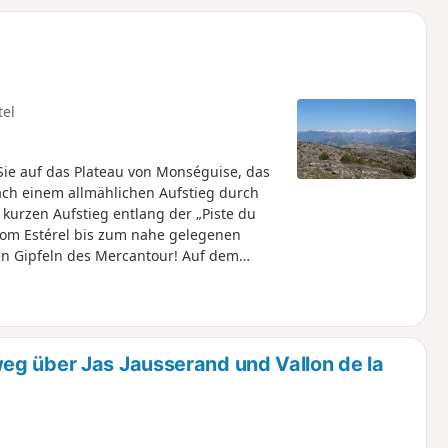
u
n
m
tel
ie auf das Plateau von Monséguise, das
Nach einem allmählichen Aufstieg durch
 kurzen Aufstieg entlang der „Piste du
vom Estérel bis zum nahe gelegenen
den Gipfeln des Mercantour! Auf dem
en Dörfer des Hinterlands von Nizza.
eg über Jas Jausserand und Vallon de la