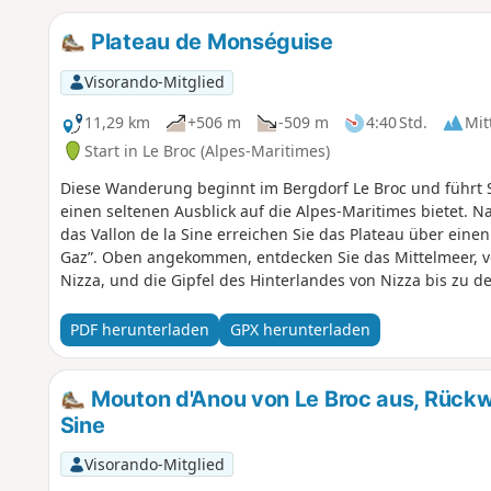
Plateau de Monséguise
Visorando-Mitglied
11,29 km
+506 m
-509 m
4:40 Std.
Mit
Start in Le Broc (Alpes-Maritimes)
Diese Wanderung beginnt im Bergdorf Le Broc und führt S
einen seltenen Ausblick auf die Alpes-Maritimes bietet. 
das Vallon de la Sine erreichen Sie das Plateau über einen
Gaz”. Oben angekommen, entdecken Sie das Mittelmeer, 
Nizza, und die Gipfel des Hinterlandes von Nizza bis zu 
Abstieg gibt es zahlreiche Ausblicke auf die hoch gelegen
PDF herunterladen
GPX herunterladen
Mouton d'Anou von Le Broc aus, Rückw
Sine
Visorando-Mitglied