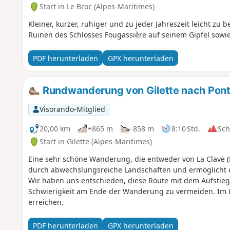
Start in Le Broc (Alpes-Maritimes)
Kleiner, kurzer, ruhiger und zu jeder Jahreszeit leicht zu
Ruinen des Schlosses Fougassière auf seinem Gipfel sowie 
PDF herunterladen
GPX herunterladen
Rundwanderung von Gilette nach Pont d
Visorando-Mitglied
20,00 km
+865 m
-858 m
8:10 Std.
Sc
Start in Gilette (Alpes-Maritimes)
Eine sehr schöne Wanderung, die entweder von La Clave (Le
durch abwechslungsreiche Landschaften und ermöglicht es
Wir haben uns entschieden, diese Route mit dem Aufstieg
Schwierigkeit am Ende der Wanderung zu vermeiden. Im L
erreichen.
PDF herunterladen
GPX herunterladen