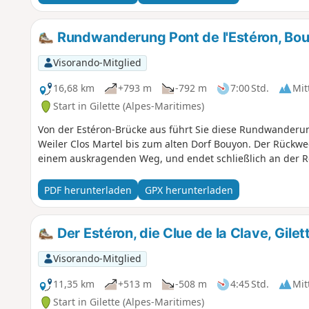
Rundwanderung Pont de l'Estéron, Bou
Visorando-Mitglied
16,68 km
+793 m
-792 m
7:00 Std.
Mit
Start in Gilette (Alpes-Maritimes)
Von der Estéron-Brücke aus führt Sie diese Rundwanderu
Weiler Clos Martel bis zum alten Dorf Bouyon. Der Rückweg
einem auskragenden Weg, und endet schließlich an der Ro
PDF herunterladen
GPX herunterladen
Der Estéron, die Clue de la Clave, Gile
Visorando-Mitglied
11,35 km
+513 m
-508 m
4:45 Std.
Mit
Start in Gilette (Alpes-Maritimes)