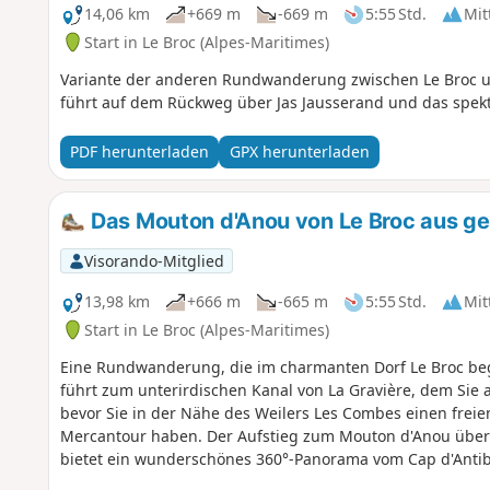
14,06 km
+669 m
-669 m
5:55 Std.
Mit
Start in Le Broc (Alpes-Maritimes)
Variante der anderen Rundwanderung zwischen Le Broc u
führt auf dem Rückweg über Jas Jausserand und das spekta
PDF herunterladen
GPX herunterladen
Das Mouton d'Anou von Le Broc aus g
Visorando-Mitglied
13,98 km
+666 m
-665 m
5:55 Std.
Mit
Start in Le Broc (Alpes-Maritimes)
Eine Rundwanderung, die im charmanten Dorf Le Broc begi
führt zum unterirdischen Kanal von La Gravière, dem Sie
bevor Sie in der Nähe des Weilers Les Combes einen freie
Mercantour haben. Der Aufstieg zum Mouton d'Anou über
bietet ein wunderschönes 360°-Panorama vom Cap d'Antib
erfolgt über einen angenehmen Pfad im Unterholz.