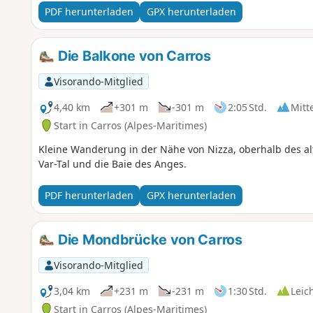
PDF herunterladen
GPX herunterladen
Die Balkone von Carros
Visorando-Mitglied
4,40 km
+301 m
-301 m
2:05 Std.
Mitt
Start in Carros (Alpes-Maritimes)
Kleine Wanderung in der Nähe von Nizza, oberhalb des al
Var-Tal und die Baie des Anges.
PDF herunterladen
GPX herunterladen
Die Mondbrücke von Carros
Visorando-Mitglied
3,04 km
+231 m
-231 m
1:30 Std.
Leic
Start in Carros (Alpes-Maritimes)