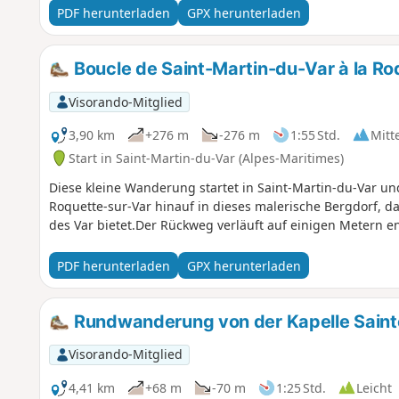
PDF herunterladen
GPX herunterladen
Boucle de Saint-Martin-du-Var à la Ro
Visorando-Mitglied
3,90 km
+276 m
-276 m
1:55 Std.
Mitt
Start in Saint-Martin-du-Var (Alpes-Maritimes)
Diese kleine Wanderung startet in Saint-Martin-du-Var un
Roquette-sur-Var hinauf in dieses malerische Bergdorf, da
des Var bietet.Der Rückweg verläuft auf einigen Metern e
PDF herunterladen
GPX herunterladen
Rundwanderung von der Kapelle Saint
Visorando-Mitglied
4,41 km
+68 m
-70 m
1:25 Std.
Leicht