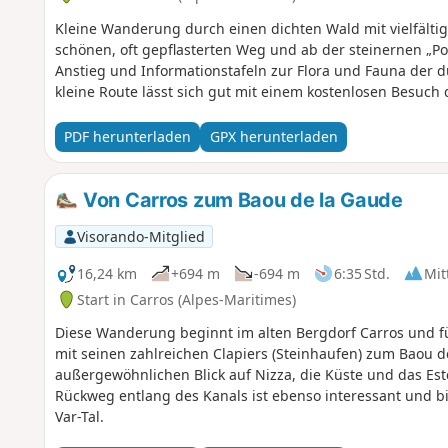
Kleine Wanderung durch einen dichten Wald mit vielfälti
schönen, oft gepflasterten Weg und ab der steinernen „Po
Anstieg und Informationstafeln zur Flora und Fauna der d
kleine Route lässt sich gut mit einem kostenlosen Besuch
PDF herunterladen
GPX herunterladen
Von Carros zum Baou de la Gaude
Visorando-Mitglied
16,24 km
+694 m
-694 m
6:35 Std.
Mit
Start in Carros (Alpes-Maritimes)
Diese Wanderung beginnt im alten Bergdorf Carros und f
mit seinen zahlreichen Clapiers (Steinhaufen) zum Baou d
außergewöhnlichen Blick auf Nizza, die Küste und das Es
Rückweg entlang des Kanals ist ebenso interessant und bi
Var-Tal.