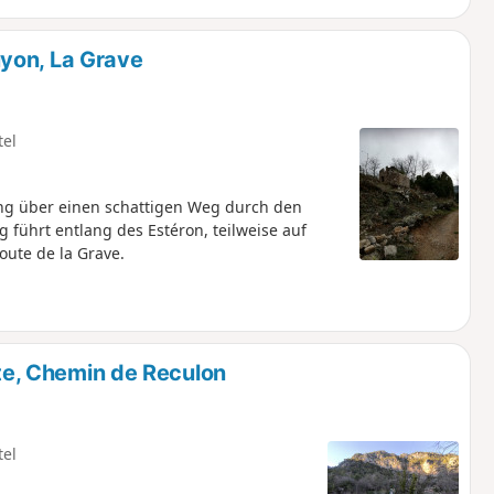
yon, La Grave
tel
ng über einen schattigen Weg durch den
 führt entlang des Estéron, teilweise auf
ute de la Grave.
tte, Chemin de Reculon
tel