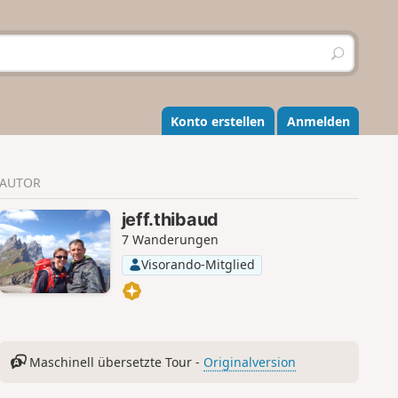
S
u
c
h
e
Konto erstellen
Anmelden
n
AUTOR
jeff.thibaud
7 Wanderungen
Visorando-Mitglied
Maschinell übersetzte Tour -
Originalversion