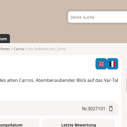
ium
itimes
Carros
Die Balkone von Carros
es alten Carros. Atemberaubender Blick auf das Var-Tal
Nr.
3027101
tungsdatum
Letzte Bewertung