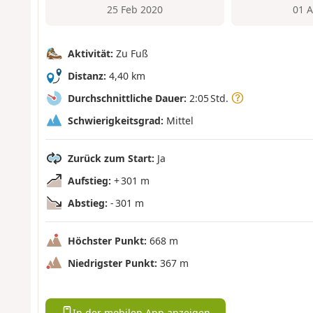
25 Feb 2020
01 
Aktivität:
Zu Fuß
Distanz:
4,40 km
Durchschnittliche Dauer:
2:05 Std.
Schwierigkeitsgrad:
Mittel
Zurück zum Start:
Ja
Aufstieg:
+ 301 m
Abstieg:
- 301 m
Höchster Punkt:
668 m
Niedrigster Punkt:
367 m
In der mobilen App anzeigen