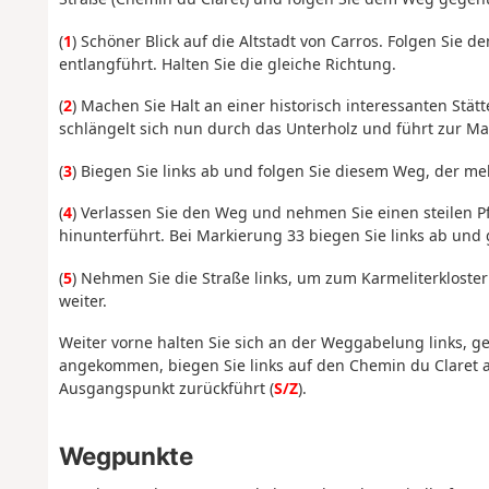
(
1
) Schöner Blick auf die Altstadt von Carros. Folgen Sie
entlangführt. Halten Sie die gleiche Richtung.
(
2
) Machen Sie Halt an einer historisch interessanten Stät
schlängelt sich nun durch das Unterholz und führt zur M
(
3
) Biegen Sie links ab und folgen Sie diesem Weg, der m
(
4
) Verlassen Sie den Weg und nehmen Sie einen steilen Pf
hinunterführt. Bei Markierung 33 biegen Sie links ab un
(
5
) Nehmen Sie die Straße links, um zum Karmeliterkloste
weiter.
Weiter vorne halten Sie sich an der Weggabelung links, 
angekommen, biegen Sie links auf den Chemin du Claret 
Ausgangspunkt zurückführt (
S/Z
).
Wegpunkte