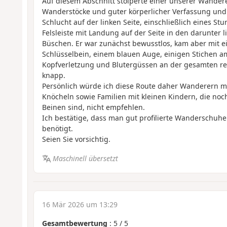
Auf diesem Abschnitt stolperte einer unserer Wandere
Wanderstöcke und guter körperlicher Verfassung und s
Schlucht auf der linken Seite, einschließlich eines St
Felsleiste mit Landung auf der Seite in den darunter 
Büschen. Er war zunächst bewusstlos, kam aber mit
Schlüsselbein, einem blauen Auge, einigen Stichen am
Kopfverletzung und Blutergüssen an der gesamten rec
knapp.
Persönlich würde ich diese Route daher Wanderern m
Knöcheln sowie Familien mit kleinen Kindern, die noch
Beinen sind, nicht empfehlen.
Ich bestätige, dass man gut profilierte Wanderschuh
benötigt.
Seien Sie vorsichtig.
Maschinell übersetzt
16 Mär 2026 um 13:29
Gesamtbewertung
:
5
/
5