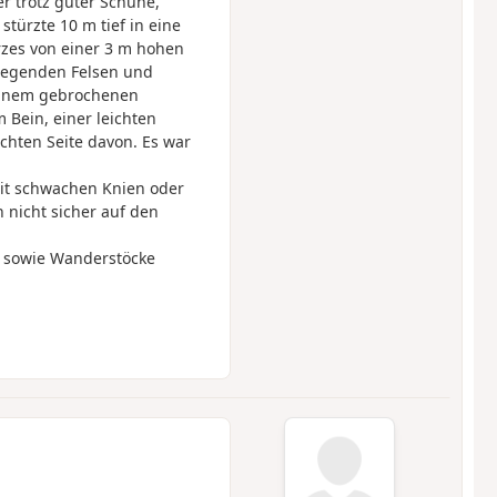
r trotz guter Schuhe,
türzte 10 m tief in eine
urzes von einer 3 m hohen
liegenden Felsen und
 einem gebrochenen
 Bein, einer leichten
hten Seite davon. Es war
it schwachen Knien oder
 nicht sicher auf den
e sowie Wanderstöcke