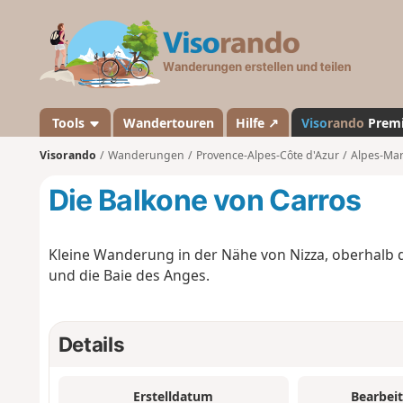
V
i
s
o
r
a
Tools
Wandertouren
Hilfe ↗
Viso
rando
Prem
n
Visorando
Wanderungen
Provence-Alpes-Côte d'Azur
Alpes-Mar
d
o
Die Balkone von Carros
Kleine Wanderung in der Nähe von Nizza, oberhalb d
und die Baie des Anges.
Details
Erstelldatum
Bearbei