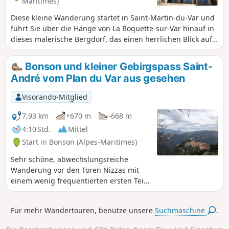
Maritimes)
Diese kleine Wanderung startet in Saint-Martin-du-Var und
führt Sie über die Hänge von La Roquette-sur-Var hinauf in
dieses malerische Bergdorf, das einen herrlichen Blick auf
die Ebene des Var bietet.Der Rückweg verläuft auf einigen
Metern entlang des Vésubie-Kanals.
Bonson und kleiner Gebirgspass Saint-
André vom Plan du Var aus gesehen
Visorando-Mitglied
7,93 km
+670 m
-668 m
4:10 Std.
Mittel
Start in Bonson (Alpes-Maritimes)
Sehr schöne, abwechslungsreiche
Wanderung vor den Toren Nizzas mit
einem wenig frequentierten ersten Teil
auf gepflasterten steigenden Straßen.
Der Aufstieg zum kleinen Gebirgspass
Für mehr Wandertouren, benutze unsere
Suchmaschine
.
Saint-André bietet herrliche 360°-
Panoramablicke. Eine zu jeder Jahreszeit