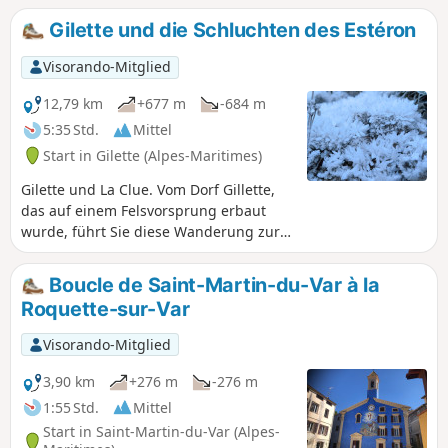
Gilette.
Gilette und die Schluchten des Estéron
Visorando-Mitglied
12,79 km
+677 m
-684 m
5:35 Std.
Mittel
Start in Gilette (Alpes-Maritimes)
Gilette und La Clue. Vom Dorf Gillette,
das auf einem Felsvorsprung erbaut
wurde, führt Sie diese Wanderung zur
mittelalterlichen Brücke Pont de la
Cerise (hier wurden 1997 Szenen des
Boucle de Saint-Martin-du-Var à la
Films „Le Bossu” gedreht), um
Roquette-sur-Var
anschließend durch die Schluchten des
Estéron zu wandern.
Visorando-Mitglied
3,90 km
+276 m
-276 m
1:55 Std.
Mittel
Start in Saint-Martin-du-Var (Alpes-