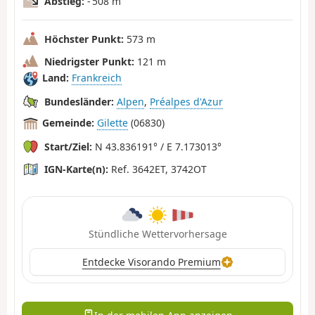
Abstieg:
- 508 m
Höchster Punkt:
573 m
Niedrigster Punkt:
121 m
Land:
Frankreich
Bundesländer:
Alpen
,
Préalpes d'Azur
Gemeinde:
Gilette
(06830)
Start/Ziel:
N 43.836191° / E 7.173013°
IGN-Karte(n):
Ref. 3642ET, 3742OT
Stündliche Wettervorhersage
Entdecke Visorando Premium