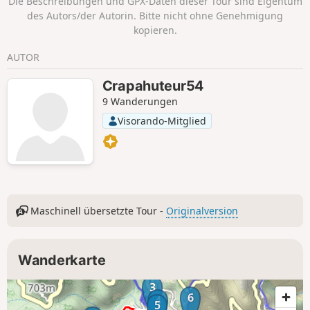
Die Beschreibungen und GPX-Daten dieser Tour sind Eigentum
üppige Natur und ein kulturelles Erbe,
des Autors/der Autorin. Bitte nicht ohne Genehmigung
das es zu entdecken gilt.
kopieren.
AUTOR
Crapahuteur54
9 Wanderungen
Visorando-Mitglied
Maschinell übersetzte Tour -
Originalversion
Wanderkarte
3
6
4
5