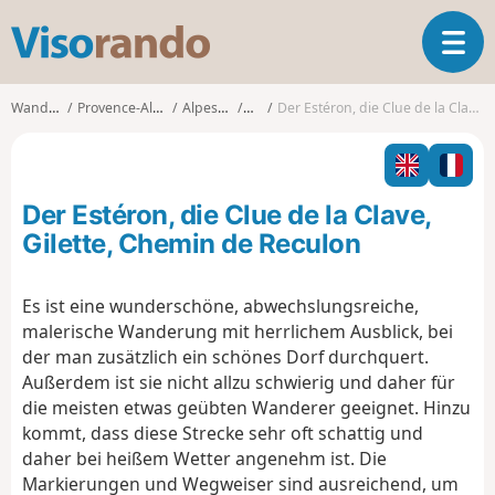
V
T
i
o
s
g
o
Wanderungen
Provence-Alpes-Côte d'Azur
Alpes-Maritimes
Gilette
Der Estéron, die Clue de la Clave, Gilette, Chemin de Reculon
g
r
l
a
e
n
n
d
Der Estéron, die Clue de la Clave,
a
o
v
Gilette, Chemin de Reculon
i
g
Es ist eine wunderschöne, abwechslungsreiche,
a
malerische Wanderung mit herrlichem Ausblick, bei
t
i
der man zusätzlich ein schönes Dorf durchquert.
o
Außerdem ist sie nicht allzu schwierig und daher für
n
die meisten etwas geübten Wanderer geeignet. Hinzu
kommt, dass diese Strecke sehr oft schattig und
daher bei heißem Wetter angenehm ist. Die
Markierungen und Wegweiser sind ausreichend, um