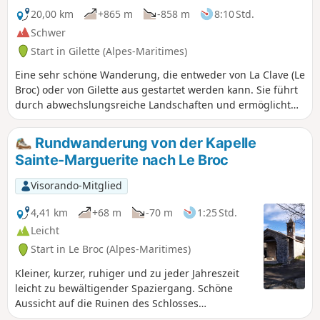
einen schönen Weg mit Blick auf den
20,00 km
+865 m
-858 m
8:10 Std.
Estéron und einigen schönen
Schwer
Ausblicken auf die Plaine du Var am
Start in Gilette (Alpes-Maritimes)
Ende. Diese Tour kann auch in
umgekehrter Richtung unternommen
Eine sehr schöne Wanderung, die entweder von La Clave (Le
werden, um den Abschnitt entlang des
Broc) oder von Gilette aus gestartet werden kann. Sie führt
Flusses zum Abschluss zu haben.
durch abwechslungsreiche Landschaften und ermöglicht
es, die Voralpen zu entdecken... ganz in der Nähe des
Estéron Wir haben uns entschieden, diese Route mit dem
Rundwanderung von der Kapelle
Aufstieg nach Gilette von La Clave aus zu beginnen, um
Sainte-Marguerite nach Le Broc
diese Schwierigkeit am Ende der Wanderung zu vermeiden.
Im Laufe dieser Wanderung können Sie den Fluss dreimal
Visorando-Mitglied
leicht erreichen.
4,41 km
+68 m
-70 m
1:25 Std.
Leicht
Start in Le Broc (Alpes-Maritimes)
Kleiner, kurzer, ruhiger und zu jeder Jahreszeit
leicht zu bewältigender Spaziergang. Schöne
Aussicht auf die Ruinen des Schlosses
Fougassière auf seinem Gipfel sowie auf das Dorf