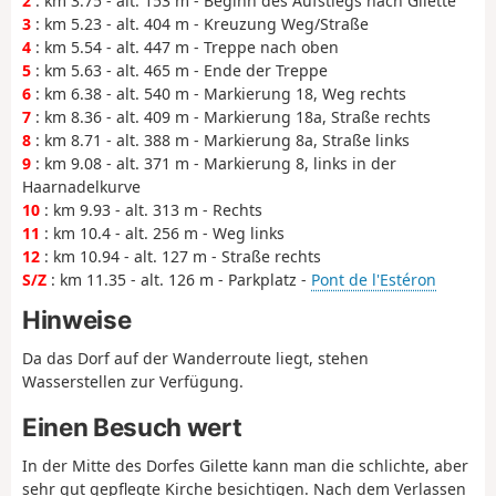
2
: km 3.75 - alt. 153 m - Beginn des Aufstiegs nach Gilette
3
: km 5.23 - alt. 404 m - Kreuzung Weg/Straße
4
: km 5.54 - alt. 447 m - Treppe nach oben
5
: km 5.63 - alt. 465 m - Ende der Treppe
6
: km 6.38 - alt. 540 m - Markierung 18, Weg rechts
7
: km 8.36 - alt. 409 m - Markierung 18a, Straße rechts
8
: km 8.71 - alt. 388 m - Markierung 8a, Straße links
9
: km 9.08 - alt. 371 m - Markierung 8, links in der
Haarnadelkurve
10
: km 9.93 - alt. 313 m - Rechts
11
: km 10.4 - alt. 256 m - Weg links
12
: km 10.94 - alt. 127 m - Straße rechts
S/Z
: km 11.35 - alt. 126 m - Parkplatz -
Pont de l'Estéron
Hinweise
Da das Dorf auf der Wanderroute liegt, stehen
Wasserstellen zur Verfügung.
Einen Besuch wert
In der Mitte des Dorfes Gilette kann man die schlichte, aber
sehr gut gepflegte Kirche besichtigen. Nach dem Verlassen