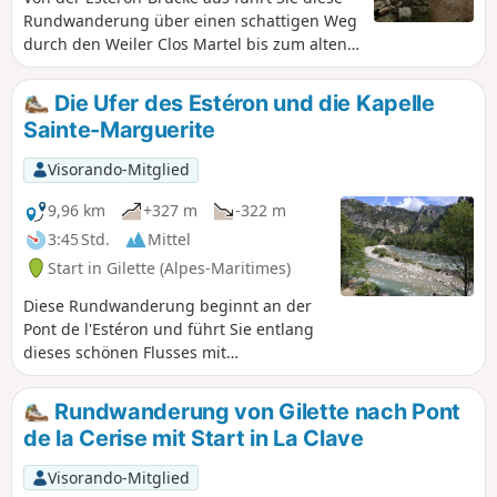
Rundwanderung über einen schattigen Weg
durch den Weiler Clos Martel bis zum alten
Dorf Bouyon. Der Rückweg führt entlang des
Estéron, teilweise auf einem auskragenden
Die Ufer des Estéron und die Kapelle
Weg, und endet schließlich an der Route de
Sainte-Marguerite
la Grave.
Visorando-Mitglied
9,96 km
+327 m
-322 m
3:45 Std.
Mittel
Start in Gilette (Alpes-Maritimes)
Diese Rundwanderung beginnt an der
Pont de l'Estéron und führt Sie entlang
dieses schönen Flusses mit
türkisfarbenem Wasser, bevor Sie an
einem kleinen Bach entlang in den Wald
Rundwanderung von Gilette nach Pont
hinaufsteigen und auf kleinen
de la Cerise mit Start in La Clave
abgelegenen Straßen zur Kapelle
Sainte-Marguerite (17. Jahrhundert)
Visorando-Mitglied
gelangen. Der Abstieg erfolgt über