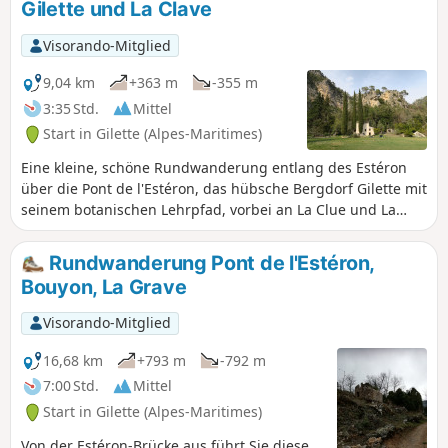
Gilette und La Clave
Visorando-Mitglied
9,04 km
+363 m
-355 m
3:35 Std.
Mittel
Start in Gilette (Alpes-Maritimes)
Eine kleine, schöne Rundwanderung entlang des Estéron
über die Pont de l'Estéron, das hübsche Bergdorf Gilette mit
seinem botanischen Lehrpfad, vorbei an La Clue und La
Clave und zurück entlang der Route de la Clavée. Mit etwas
Glück können Sie im Frühling wilden Spargel sammeln oder
Rundwanderung Pont de l'Estéron,
im Sommer im Estéron baden.
Bouyon, La Grave
Visorando-Mitglied
16,68 km
+793 m
-792 m
7:00 Std.
Mittel
Start in Gilette (Alpes-Maritimes)
Von der Estéron-Brücke aus führt Sie diese