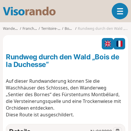
V
T
i
o
s
g
o
Wanderungen
Franche-Comté
Territoire-de-Belfort
Bourogne
Rundweg durch den Wald „Bois de la Duchesse“
g
r
l
a
e
n
n
d
Rundweg durch den Wald „Bois de
a
o
v
la Duchesse“
i
g
Auf dieser Rundwanderung können Sie die
a
Waschhäuser des Schlosses, den Wanderweg
t
i
„Sentier des Bornes“ des Fürstentums Montbéliard,
o
die Versteinerungsquelle und eine Trockenwiese mit
n
Orchideen entdecken.
Diese Route ist ausgeschildert.