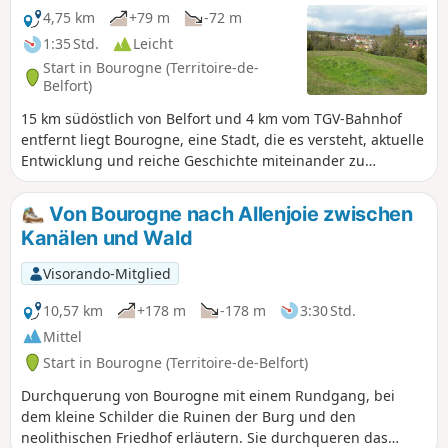
4,75 km
+79 m
-72 m
1:35 Std.
Leicht
Start in Bourogne (Territoire-de-
Belfort)
15 km südöstlich von Belfort und 4 km vom TGV-Bahnhof
entfernt liegt Bourogne, eine Stadt, die es versteht, aktuelle
Entwicklung und reiche Geschichte miteinander zu
verbinden. Auf dieser kleinen Wanderung durch das Dorf
und den Wald entdecken Sie ein reiches Kulturerbe mit
Von Bourogne nach Allenjoie zwischen
mehreren schönen Gebäuden, prächtigen Brunnen und
Kanälen und Wald
den Ruinen der Burg. Beschriftete Tafeln vermitteln Ihnen
einen Eindruck von diesen Schätzen. Eine weitere
Visorando-Mitglied
Besonderheit der Route ist die versteinernde Quelle.
10,57 km
+178 m
-178 m
3:30 Std.
Mittel
Start in Bourogne (Territoire-de-Belfort)
Durchquerung von Bourogne mit einem Rundgang, bei
dem kleine Schilder die Ruinen der Burg und den
neolithischen Friedhof erläutern. Sie durchqueren das