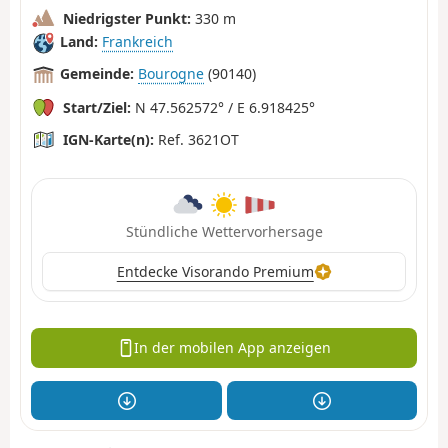
Niedrigster Punkt:
330 m
Land:
Frankreich
Gemeinde:
Bourogne
(90140)
Start/Ziel:
N 47.562572° / E 6.918425°
IGN-Karte(n):
Ref. 3621OT
Stündliche Wettervorhersage
Entdecke Visorando Premium
In der mobilen App anzeigen