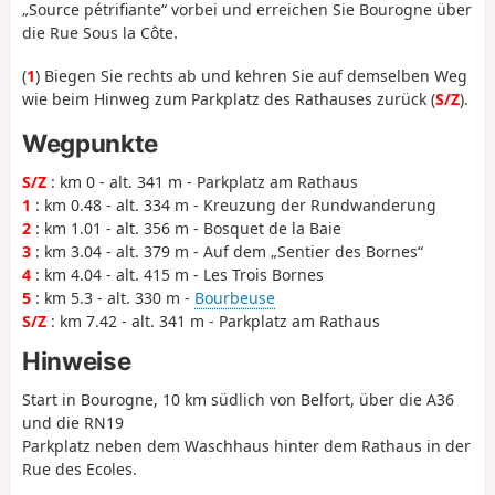
„Source pétrifiante“ vorbei und erreichen Sie Bourogne über
die Rue Sous la Côte.
(
1
) Biegen Sie rechts ab und kehren Sie auf demselben Weg
wie beim Hinweg zum Parkplatz des Rathauses zurück (
S/Z
).
Wegpunkte
S/Z
: km 0 - alt. 341 m - Parkplatz am Rathaus
1
: km 0.48 - alt. 334 m - Kreuzung der Rundwanderung
2
: km 1.01 - alt. 356 m - Bosquet de la Baie
3
: km 3.04 - alt. 379 m - Auf dem „Sentier des Bornes“
4
: km 4.04 - alt. 415 m - Les Trois Bornes
5
: km 5.3 - alt. 330 m -
Bourbeuse
S/Z
: km 7.42 - alt. 341 m - Parkplatz am Rathaus
Hinweise
Start in Bourogne, 10 km südlich von Belfort, über die A36
und die RN19
Parkplatz neben dem Waschhaus hinter dem Rathaus in der
Rue des Ecoles.