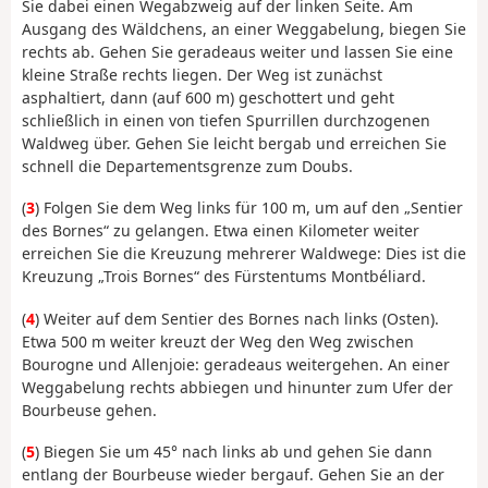
Sie dabei einen Wegabzweig auf der linken Seite. Am
Ausgang des Wäldchens, an einer Weggabelung, biegen Sie
rechts ab. Gehen Sie geradeaus weiter und lassen Sie eine
kleine Straße rechts liegen. Der Weg ist zunächst
asphaltiert, dann (auf 600 m) geschottert und geht
schließlich in einen von tiefen Spurrillen durchzogenen
Waldweg über. Gehen Sie leicht bergab und erreichen Sie
schnell die Departementsgrenze zum Doubs.
(
3
) Folgen Sie dem Weg links für 100 m, um auf den „Sentier
des Bornes“ zu gelangen. Etwa einen Kilometer weiter
erreichen Sie die Kreuzung mehrerer Waldwege: Dies ist die
Kreuzung „Trois Bornes“ des Fürstentums Montbéliard.
(
4
) Weiter auf dem Sentier des Bornes nach links (Osten).
Etwa 500 m weiter kreuzt der Weg den Weg zwischen
Bourogne und Allenjoie: geradeaus weitergehen. An einer
Weggabelung rechts abbiegen und hinunter zum Ufer der
Bourbeuse gehen.
(
5
) Biegen Sie um 45° nach links ab und gehen Sie dann
entlang der Bourbeuse wieder bergauf. Gehen Sie an der