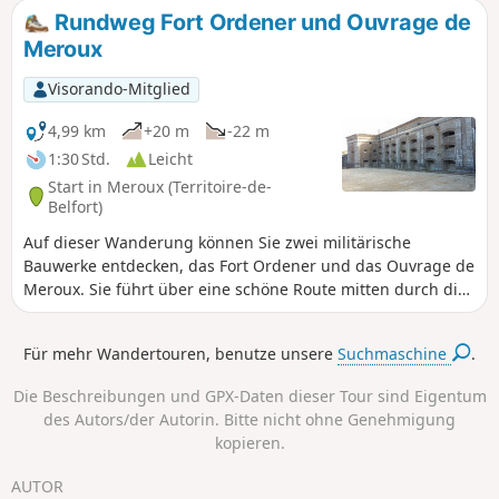
historischen Wanderweg „Sentier Historique
Rundweg Fort Ordener und Ouvrage de
des Bornes de la Principauté de Montbéliard”.
Meroux
Sie endet auf dem Coulée Verte entlang des
Kanals der Haute-Saône mit einem sehr
Visorando-Mitglied
schönen Blick auf die Südvogesen. Die
Wanderung ist mit einem gelben Ring markiert.
4,99 km
+20 m
-22 m
1:30 Std.
Leicht
Start in Meroux (Territoire-de-
Belfort)
Auf dieser Wanderung können Sie zwei militärische
Bauwerke entdecken, das Fort Ordener und das Ouvrage de
Meroux. Sie führt über eine schöne Route mitten durch die
Landschaft. Sie ist mit einer roten Scheibe markiert.
Für mehr Wandertouren, benutze unsere
Suchmaschine
.
Die Beschreibungen und GPX-Daten dieser Tour sind Eigentum
des Autors/der Autorin. Bitte nicht ohne Genehmigung
kopieren.
AUTOR