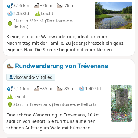
8,16 km
+76 m
-76 m
2:35 Std.
Leicht
Start in Méziré (Territoire-de-
Belfort)
Kleine, einfache Waldwanderung, ideal für einen
Nachmittag mit der Familie. Zu jeder Jahreszeit ein ganz
eigenes Flair. Die Strecke beginnt mit einer kleinen
Entdeckungsrunde auf dem „Sentier de la Grosse Ragie“,
auf der Sie die Baumarten und Tiere unserer Wälder
Rundwanderung von Trévenans
entdecken oder wiederentdecken können. Anschließend
führt sie Sie auf einen Abschnitt des Jakobswegs am Rande
Visorando-Mitglied
hübscher kleiner Teiche entlang, bevor Sie auf den „Sentier
des bornes du pays de Montbéliard“ gelangen.
5,11 km
+85 m
-85 m
1:40 Std.
Leicht
Start in Trévenans (Territoire-de-Belfort)
Eine schöne Wanderung in Trévenans, 10 km
südlich von Belfort. Sie führt uns auf einen
schönen Aufstieg im Wald mit hübschen
Aussichtspunkten. Sie mündet in den