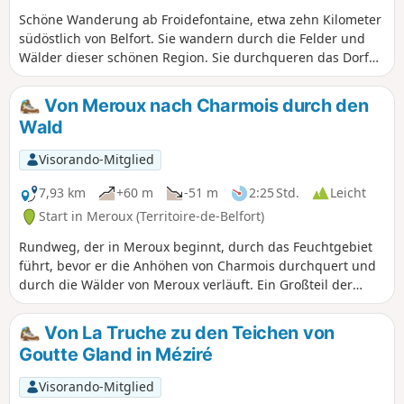
ideal für Liebhaber des Wanderns, der Fotografie oder
Schöne Wanderung ab Froidefontaine, etwa zehn Kilometer
einfach nur für Momente der Entspannung in der Natur.
südöstlich von Belfort. Sie wandern durch die Felder und
Eine leicht zugängliche Route voller Entdeckungen, die zu
Wälder dieser schönen Region. Sie durchqueren das Dorf
jeder Jahreszeit ein unvergessliches Erlebnis verspricht.
Recouvrance und lesen die zahlreichen Maximen, die auf
schönen Schiefertafeln geschrieben stehen.
Von Meroux nach Charmois durch den
Wald
Visorando-Mitglied
7,93 km
+60 m
-51 m
2:25 Std.
Leicht
Start in Meroux (Territoire-de-Belfort)
Rundweg, der in Meroux beginnt, durch das Feuchtgebiet
führt, bevor er die Anhöhen von Charmois durchquert und
durch die Wälder von Meroux verläuft. Ein Großteil der
Strecke verläuft auf einem Kiesweg. Hauptsächlich flach,
keine Schwierigkeiten.
Von La Truche zu den Teichen von
Goutte Gland in Méziré
Visorando-Mitglied