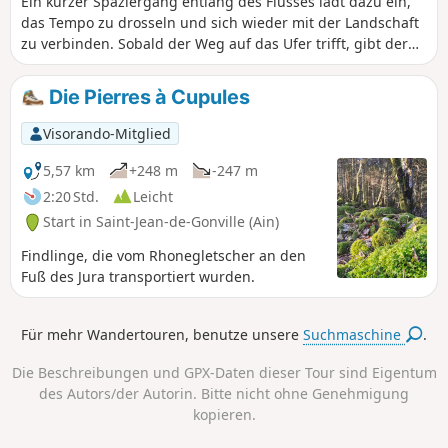
Ein kurzer Spaziergang entlang des Flusses lädt dazu ein,
Schildern zum Thema Luchs gesäumt
das Tempo zu drosseln und sich wieder mit der Landschaft
und bietet einen lehrreichen und
zu verbinden. Sobald der Weg auf das Ufer trifft, gibt der
unterhaltsamen Ausflug für die ganze
gleichmäßige Flusslauf einen ruhigen Rhythmus vor und
Familie.
leitet jeden Schritt nach vorne. Das Sonnenlicht glitzert auf
Die Pierres à Cupules
der Oberfläche und bewegt sich mit dem Wind, während
Schilf und Gräser ruhig am Ufer entlang wiegen. Selbst in
Visorando-Mitglied
vertrauter Umgebung kann ein Spaziergang am Flussufer
wie eine kleine Reise wirken, die subtile Veränderungen in
5,57 km
+248 m
-247 m
Licht, Klang und Farbe offenbart, während sich die Route
2:20 Std.
Leicht
entfaltet.
Start in Saint-Jean-de-Gonville (Ain)
Findlinge, die vom Rhonegletscher an den
Fuß des Jura transportiert wurden.
Für mehr Wandertouren, benutze unsere
Suchmaschine
.
Die Beschreibungen und GPX-Daten dieser Tour sind Eigentum
des Autors/der Autorin. Bitte nicht ohne Genehmigung
kopieren.