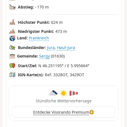
Abstieg:
- 170 m
Höchster Punkt:
624 m
Niedrigster Punkt:
473 m
Land:
Frankreich
Bundesländer:
Jura
,
Haut-Jura
Gemeinde:
Sergy
(01630)
Start/Ziel:
N 46.251195° / E 5.995664°
IGN-Karte(n):
Ref. 3328OT, 3429OT
Stündliche Wettervorhersage
Entdecke Visorando Premium