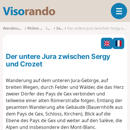
V
T
i
o
s
g
o
Wanderungen
Rhône-Alpes
Ain
Sergy
Der untere Jura zwischen Sergy und Crozet
g
r
l
a
e
n
n
d
Der untere Jura zwischen Sergy
a
o
v
und Crozet
i
g
Wanderung auf dem unteren Jura-Gebirge, auf
a
breiten Wegen, durch Felder und Wälder, die das Herz
t
i
zweier Dörfer des Pays de Gex verbinden und
o
teilweise einer alten Römerstraße folgen. Entlang der
n
gesamten Wanderung alte Gebäude (Bauernhöfe aus
dem Pays de Gex, Schloss, Kirchen), Blick auf die
Ebene des Pays de Gex und weiter auf den Salève, die
Alpen und insbesondere den Mont-Blanc.