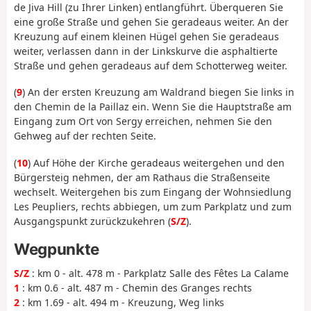
de Jiva Hill (zu Ihrer Linken) entlangführt. Überqueren Sie
eine große Straße und gehen Sie geradeaus weiter. An der
Kreuzung auf einem kleinen Hügel gehen Sie geradeaus
weiter, verlassen dann in der Linkskurve die asphaltierte
Straße und gehen geradeaus auf dem Schotterweg weiter.
(
9
) An der ersten Kreuzung am Waldrand biegen Sie links in
den Chemin de la Paillaz ein. Wenn Sie die Hauptstraße am
Eingang zum Ort von Sergy erreichen, nehmen Sie den
Gehweg auf der rechten Seite.
(
10
) Auf Höhe der Kirche geradeaus weitergehen und den
Bürgersteig nehmen, der am Rathaus die Straßenseite
wechselt. Weitergehen bis zum Eingang der Wohnsiedlung
Les Peupliers, rechts abbiegen, um zum Parkplatz und zum
Ausgangspunkt zurückzukehren (
S/Z
).
Wegpunkte
S/Z
: km 0 - alt. 478 m - Parkplatz Salle des Fêtes La Calame
1
: km 0.6 - alt. 487 m - Chemin des Granges rechts
2
: km 1.69 - alt. 494 m - Kreuzung, Weg links