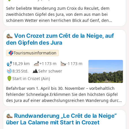
genießen Sie einen 360°-Panoramablick
auf den Mont Blanc, den Genfer See,
Sehr beliebte Wanderung zum Croix du Reculet, dem
Genf und das Valserine-Tal.Die Route
zweithöchsten Gipfel des Jura, von dem aus man bei
führt durch den Regionalen Naturpark
schönem Wetter einen herrlichen Blick auf Genf, den
Haut-Jura und das Nationale
Genfer See, den Mont Blanc und die gesamten Alpen hat.
Naturschutzgebiet Haute Chaîne du
Für Geocacher gibt es entlang der Wanderung einige
Von Crozet zum Crêt de la Neige, auf
Jura: Hunde sind verboten, auch wenn
Caches.
den Gipfeln des Jura
sie an der Leine geführt werden. Bitte
halten Sie sich an die geltenden
Tourismusinformation
Vorschriften, um diese bemerkenswerte
Umgebung zu schützen.
18,29 km
+1 173 m
-1 173 m
8:35 Std.
Sehr schwer
Start in Crozet (Ain)
Befahrbar vom 1. April bis 30. November – vorbehaltlich
fehlender Schneelage.Erklimmen Sie den höchsten Gipfel
des Jura auf einer abwechslungsreichen Wanderung durch
Wälder, über offene Bergkämme und mit herrlichem
Panoramablick auf das Genfer Seebecken und bei klarem
Rundwanderung „Le Crêt de la Neige“
Wetter sogar auf den Mont Blanc. Die Route wechselt
über La Calame mit Start in Crozet
zwischen Schatten und Licht und bietet ein wunderschönes