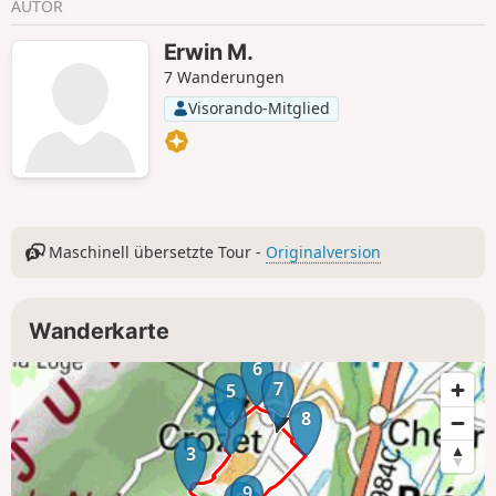
AUTOR
Erwin M.
7 Wanderungen
Visorando-Mitglied
Maschinell übersetzte Tour -
Originalversion
Wanderkarte
6
7
5
4
8
3
9