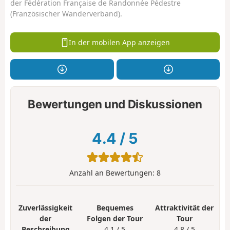
der Fédération Française de Randonnée Pédestre
(Französischer Wanderverband).
In der mobilen App anzeigen
Bewertungen und Diskussionen
4.4
/
5
Anzahl an Bewertungen:
8
Zuverlässigkeit
Bequemes
Attraktivität der
der
Folgen der Tour
Tour
Beschreibung
4.1 / 5
4.8 / 5