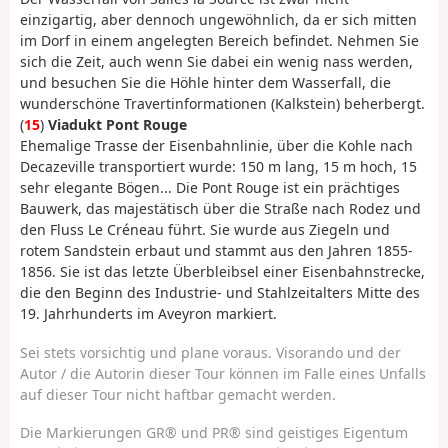
einzigartig, aber dennoch ungewöhnlich, da er sich mitten
im Dorf in einem angelegten Bereich befindet. Nehmen Sie
sich die Zeit, auch wenn Sie dabei ein wenig nass werden,
und besuchen Sie die Höhle hinter dem Wasserfall, die
wunderschöne Travertinformationen (Kalkstein) beherbergt.
(
15
)
Viadukt Pont Rouge
Ehemalige Trasse der Eisenbahnlinie, über die Kohle nach
Decazeville transportiert wurde: 150 m lang, 15 m hoch, 15
sehr elegante Bögen... Die Pont Rouge ist ein prächtiges
Bauwerk, das majestätisch über die Straße nach Rodez und
den Fluss Le Créneau führt. Sie wurde aus Ziegeln und
rotem Sandstein erbaut und stammt aus den Jahren 1855-
1856. Sie ist das letzte Überbleibsel einer Eisenbahnstrecke,
die den Beginn des Industrie- und Stahlzeitalters Mitte des
19. Jahrhunderts im Aveyron markiert.
Sei stets vorsichtig und plane voraus. Visorando und der
Autor / die Autorin dieser Tour können im Falle eines Unfalls
auf dieser Tour nicht haftbar gemacht werden.
Die Markierungen GR® und PR® sind geistiges Eigentum