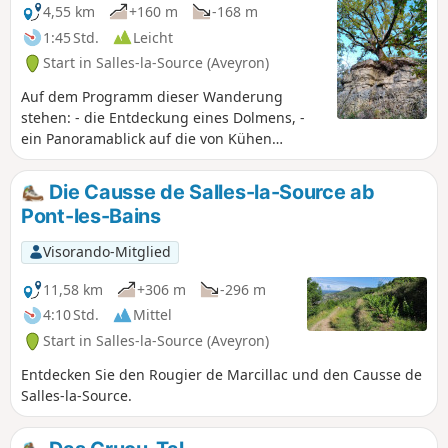
konzentriert. Achtung: Nach der
4,55 km
+160 m
-168 m
Beschädigung des Weges in der Schlucht
1:45 Std.
Leicht
von Bruéjouls wurde gerade eine
Start in Salles-la-Source (Aveyron)
Rückwegvariante veröffentlicht.
Auf dem Programm dieser Wanderung
stehen: - die Entdeckung eines Dolmens, -
ein Panoramablick auf die von Kühen
beweideten Causses, - ein kurzer Abstecher
zur Quelle der La Roque (optional), - ein
Die Causse de Salles-la-Source ab
Abstieg zum Wasserfall von La Roque, -
Pont-les-Bains
Aussichtspunkte auf das Tal der Roque und
des Créneau.
Visorando-Mitglied
11,58 km
+306 m
-296 m
4:10 Std.
Mittel
Start in Salles-la-Source (Aveyron)
Entdecken Sie den Rougier de Marcillac und den Causse de
Salles-la-Source.