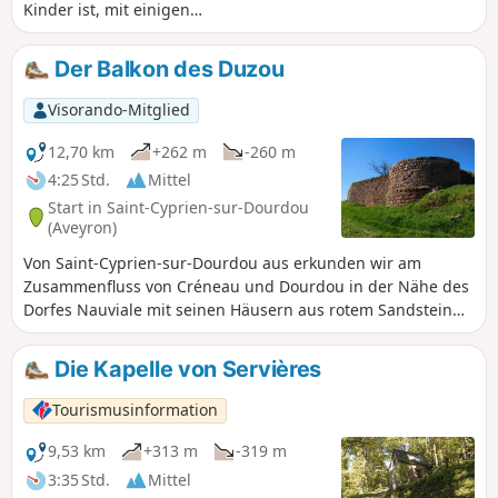
Kinder ist, mit einigen
Höhenunterschieden ohne besondere
Schwierigkeiten.
Der Balkon des Duzou
Visorando-Mitglied
12,70 km
+262 m
-260 m
4:25 Std.
Mittel
Start in Saint-Cyprien-sur-Dourdou
(Aveyron)
Von Saint-Cyprien-sur-Dourdou aus erkunden wir am
Zusammenfluss von Créneau und Dourdou in der Nähe des
Dorfes Nauviale mit seinen Häusern aus rotem Sandstein
die Ruinen einer Feudalburg. Die Strecke verläuft
größtenteils auf kleinen Straßen ohne Verkehr, allerdings
Die Kapelle von Servières
mit einem Aufstieg über einen Waldweg, entlang eines
Abschnitts eines Trimm-dich-Pfads und dann über einen
Tourismusinformation
Kamm, der einen herrlichen Blick auf das Tal von Duzou
bietet.
9,53 km
+313 m
-319 m
3:35 Std.
Mittel