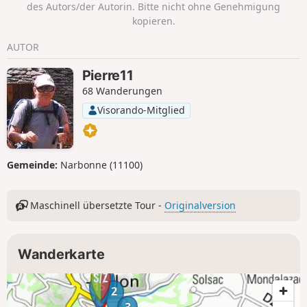
des Autors/der Autorin. Bitte nicht ohne Genehmigung
kopieren.
AUTOR
Pierre11
68 Wanderungen
Visorando-Mitglied
Gemeinde:
Narbonne (11100)
Maschinell übersetzte Tour -
Originalversion
Wanderkarte
1
15
2
3