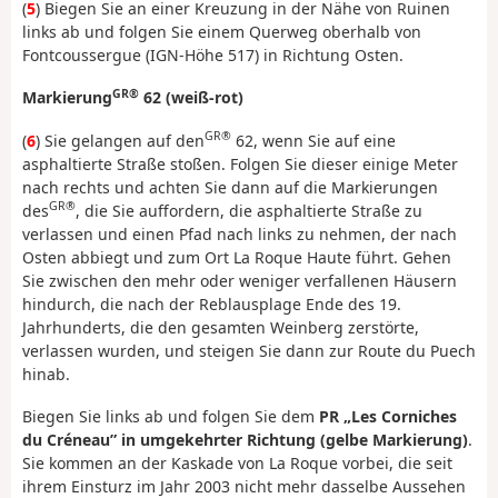
(
5
) Biegen Sie an einer Kreuzung in der Nähe von Ruinen
links ab und folgen Sie einem Querweg oberhalb von
Fontcoussergue (IGN-Höhe 517) in Richtung Osten.
GR®
Markierung
62 (weiß-rot)
GR®
(
6
) Sie gelangen auf den
62, wenn Sie auf eine
asphaltierte Straße stoßen. Folgen Sie dieser einige Meter
nach rechts und achten Sie dann auf die Markierungen
GR®
des
, die Sie auffordern, die asphaltierte Straße zu
verlassen und einen Pfad nach links zu nehmen, der nach
Osten abbiegt und zum Ort La Roque Haute führt. Gehen
Sie zwischen den mehr oder weniger verfallenen Häusern
hindurch, die nach der Reblausplage Ende des 19.
Jahrhunderts, die den gesamten Weinberg zerstörte,
verlassen wurden, und steigen Sie dann zur Route du Puech
hinab.
Biegen Sie links ab und folgen Sie dem
PR „Les Corniches
du Créneau” in umgekehrter Richtung (gelbe Markierung)
.
Sie kommen an der Kaskade von La Roque vorbei, die seit
ihrem Einsturz im Jahr 2003 nicht mehr dasselbe Aussehen