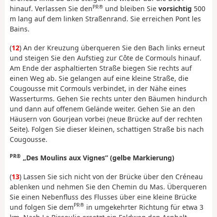
PR®
hinauf. Verlassen Sie den
und bleiben Sie
vorsichtig
500
m lang auf dem linken Straßenrand. Sie erreichen Pont les
Bains.
(
12
) An der Kreuzung überqueren Sie den Bach links erneut
und steigen Sie den Aufstieg zur Côte de Cormouls hinauf.
Am Ende der asphaltierten Straße biegen Sie rechts auf
einen Weg ab. Sie gelangen auf eine kleine Straße, die
Cougousse mit Cormouls verbindet, in der Nähe eines
Wasserturms. Gehen Sie rechts unter den Bäumen hindurch
und dann auf offenem Gelände weiter. Gehen Sie an den
Häusern von Gourjean vorbei (neue Brücke auf der rechten
Seite). Folgen Sie dieser kleinen, schattigen Straße bis nach
Cougousse.
PR®
„Des Moulins aux Vignes” (gelbe Markierung)
(
13
) Lassen Sie sich nicht von der Brücke über den Créneau
ablenken und nehmen Sie den Chemin du Mas. Überqueren
Sie einen Nebenfluss des Flusses über eine kleine Brücke
PR®
und folgen Sie dem
in umgekehrter Richtung für etwa 3