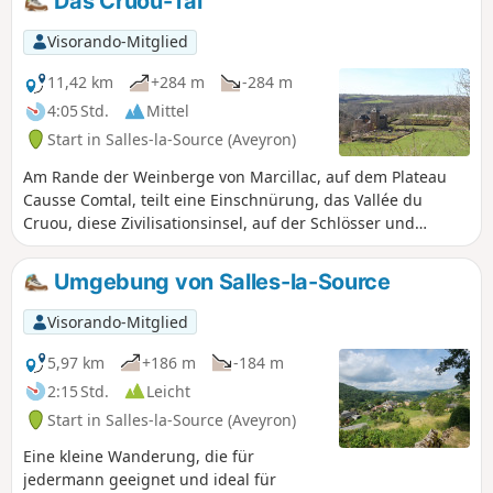
Das Cruou-Tal
Visorando-Mitglied
11,42 km
+284 m
-284 m
4:05 Std.
Mittel
Start in Salles-la-Source (Aveyron)
Am Rande der Weinberge von Marcillac, auf dem Plateau
Causse Comtal, teilt eine Einschnürung, das Vallée du
Cruou, diese Zivilisationsinsel, auf der Schlösser und
Herrenhäuser die Landschaft zwischen Devèzes, Wäldern
und Bächen prägen.
Umgebung von Salles-la-Source
Visorando-Mitglied
5,97 km
+186 m
-184 m
2:15 Std.
Leicht
Start in Salles-la-Source (Aveyron)
Eine kleine Wanderung, die für
jedermann geeignet und ideal für