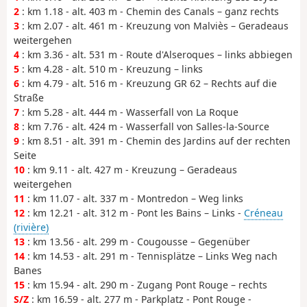
2
: km 1.18 - alt. 403 m - Chemin des Canals – ganz rechts
3
: km 2.07 - alt. 461 m - Kreuzung von Malviès – Geradeaus
weitergehen
4
: km 3.36 - alt. 531 m - Route d'Alseroques – links abbiegen
5
: km 4.28 - alt. 510 m - Kreuzung – links
6
: km 4.79 - alt. 516 m - Kreuzung GR 62 – Rechts auf die
Straße
7
: km 5.28 - alt. 444 m - Wasserfall von La Roque
8
: km 7.76 - alt. 424 m - Wasserfall von Salles-la-Source
9
: km 8.51 - alt. 391 m - Chemin des Jardins auf der rechten
Seite
10
: km 9.11 - alt. 427 m - Kreuzung – Geradeaus
weitergehen
11
: km 11.07 - alt. 337 m - Montredon – Weg links
12
: km 12.21 - alt. 312 m - Pont les Bains – Links -
Créneau
(rivière)
13
: km 13.56 - alt. 299 m - Cougousse – Gegenüber
14
: km 14.53 - alt. 291 m - Tennisplätze – Links Weg nach
Banes
15
: km 15.94 - alt. 290 m - Zugang Pont Rouge – rechts
S/Z
: km 16.59 - alt. 277 m - Parkplatz - Pont Rouge -