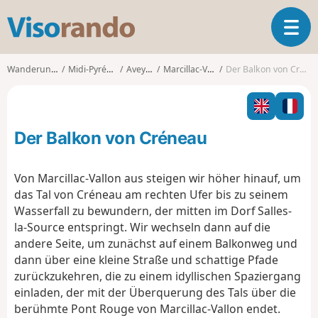
V
T
i
o
s
g
o
Wanderungen
Midi-Pyrénées
Aveyron
Marcillac-Vallon
Der Balkon von Créneau
g
r
l
a
e
n
n
d
Der Balkon von Créneau
a
o
v
i
Von Marcillac-Vallon aus steigen wir höher hinauf, um
g
das Tal von Créneau am rechten Ufer bis zu seinem
a
Wasserfall zu bewundern, der mitten im Dorf Salles-
t
la-Source entspringt. Wir wechseln dann auf die
i
o
andere Seite, um zunächst auf einem Balkonweg und
n
dann über eine kleine Straße und schattige Pfade
zurückzukehren, die zu einem idyllischen Spaziergang
einladen, der mit der Überquerung des Tals über die
berühmte Pont Rouge von Marcillac-Vallon endet.