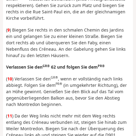
respektieren). Gehen Sie zurück zum Platz und biegen Sie
rechts in die Rue Saint-Paul ein, die an der gleichnamigen
Kirche vorbeiführt.
(
9
) Biegen Sie rechts in den schmalen Chemin des Jardins
ein und gelangen Sie zu einer kleinen Straße. Biegen Sie
dort rechts ab und überqueren Sie den Faby, einen
Nebenfluss des Créneau. An der Gabelung gehen Sie links
hinauf zu den letzten Häusern.
GR®
PR®
Verlassen Sie den
62 und folgen Sie dem
GR®
(
10
) Verlassen Sie den
, wenn er vollständig nach links
PR®
abbiegt. Folgen Sie dem
(in umgekehrter Richtung), der
an Höhe gewinnt. Genießen Sie den Blick auf das Tal vom
gegenüberliegenden Balkon aus, bevor Sie den Abstieg
nach Montredon beginnen.
(
11
) Da der Weg links nicht mehr mit dem Weg rechts
entlang des Créneau verbunden ist, steigen Sie hinab zum
Weiler Montredon. Biegen Sie nach der Überquerung des
Créneau links ab und steigen Sie wieder auf die D901