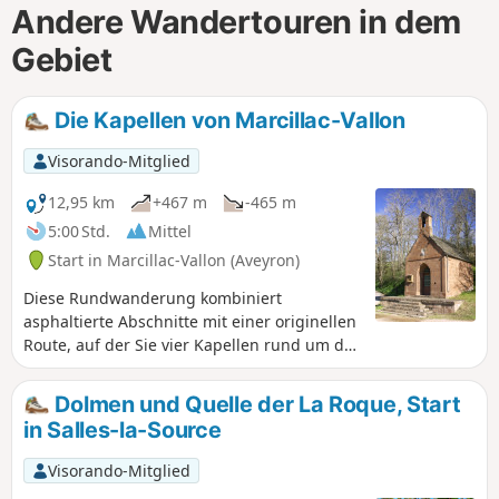
Andere Wandertouren in dem
Gebiet
Die Kapellen von Marcillac-Vallon
Visorando-Mitglied
12,95 km
+467 m
-465 m
5:00 Std.
Mittel
Start in Marcillac-Vallon (Aveyron)
Diese Rundwanderung kombiniert
asphaltierte Abschnitte mit einer originellen
Route, auf der Sie vier Kapellen rund um das
Dorf Marcillac-Vallon entdecken können.
Zwei markierte Abschnitte (GR® 62 undPR®)
Dolmen und Quelle der La Roque, Start
erleichtern die Fortbewegung auf
in Salles-la-Source
demzweiten Teil der Strecke, ab Saint-Jean-
le-Froid, dem höchsten Punkt dieser Route,
Visorando-Mitglied
die sich auf das kleine religiöse Erbe