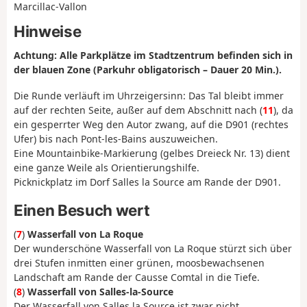
Marcillac-Vallon
Hinweise
Achtung: Alle Parkplätze im Stadtzentrum befinden sich in
der blauen Zone (Parkuhr obligatorisch – Dauer 20 Min.).
Die Runde verläuft im Uhrzeigersinn: Das Tal bleibt immer
auf der rechten Seite, außer auf dem Abschnitt nach (
11
), da
ein gesperrter Weg den Autor zwang, auf die D901 (rechtes
Ufer) bis nach Pont-les-Bains auszuweichen.
Eine Mountainbike-Markierung (gelbes Dreieck Nr. 13) dient
eine ganze Weile als Orientierungshilfe.
Picknickplatz im Dorf Salles la Source am Rande der D901.
Einen Besuch wert
(
7
)
Wasserfall von La Roque
Der wunderschöne Wasserfall von La Roque stürzt sich über
drei Stufen inmitten einer grünen, moosbewachsenen
Landschaft am Rande der Causse Comtal in die Tiefe.
(
8
)
Wasserfall von Salles-la-Source
Der Wasserfall von Salles la Source ist zwar nicht