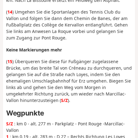
km. Nach La Bissoulie ersetzt ein Feldweg den Asphalt.
(
14
) Umgehen Sie die Sportanlagen des Tennis Club du
Vallon und folgen Sie dann dem Chemin de Banes, der am
Fußballplatz des Collège de Kervallon entlangführt. Gehen
Sie links am Anwesen La Roque vorbei und gelangen Sie
zum Zugang zur Pont Rouge.
Keine Markierungen mehr
(
15
) Überqueren Sie diese für Fußgänger zugelassene
Brücke, um das breite Tal von Créneau zu durchqueren, und
gelangen Sie auf die Straße nach Loyes, indem Sie den
ehemaligen Umschlagbahnhof für Erz umgehen. Biegen Sie
links ab und gehen Sie den Weg vom Morgen in
umgekehrter Richtung zurück, um wieder nach Marcillac-
Vallon hinunterzusteigen (
S/Z
).
Wegpunkte
S/Z
: km 0 - alt. 277 m - Parkplatz - Pont Rouge -Marcillac-
Vallon
1
: km 0.19 - alt. 283 m - D 27 – Rechts Richtung Les Loyes