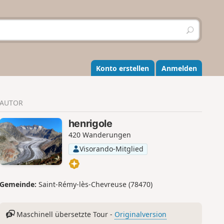
S
u
c
h
e
Konto erstellen
Anmelden
n
AUTOR
henrigole
420 Wanderungen
Visorando-Mitglied
Gemeinde:
Saint-Rémy-lès-Chevreuse (78470)
Maschinell übersetzte Tour -
Originalversion