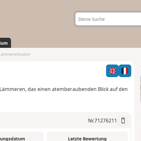
ium
Lämmerenboden
 Lämmeren, das einen atemberaubenden Blick auf den
Nr.
71276211
tungsdatum
Letzte Bewertung