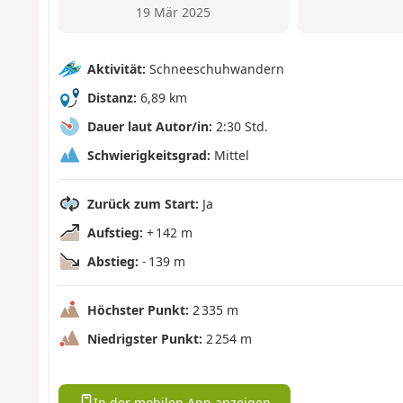
19 Mär 2025
Aktivität:
Schneeschuhwandern
Distanz:
6,89 km
Dauer laut Autor/in:
2:30 Std.
Schwierigkeitsgrad:
Mittel
Zurück zum Start:
Ja
Aufstieg:
+ 142 m
Abstieg:
- 139 m
Höchster Punkt:
2 335 m
Niedrigster Punkt:
2 254 m
In der mobilen App anzeigen