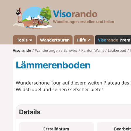
V
i
s
o
r
a
Tools
Wandertouren
Hilfe ↗
Viso
rando
Prem
n
Visorando
Wanderungen
Schweiz
Kanton Wallis
Leukerbad
d
o
Lämmerenboden
Wunderschöne Tour auf diesem weiten Plateau des
Wildstrubel und seinen Gletscher bietet.
Details
Erstelldatum
Bearbei