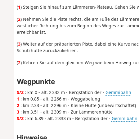
(
1
) Steigen Sie hinauf zum Lämmeren-Plateau. Gehen Sie we
(
2
) Nehmen Sie die Piste rechts, die am Fuße des Lämmere
westlicher Richtung bis zum Beginn des Weges zur Lämme
erreichbar ist.
(
3
) Weiter auf der präparierten Piste, dabei eine Kurve n
Schutzhütte zurückzukehren.
(
2
) Kehren Sie auf dem gleichen Weg wie beim Hinweg zur
Wegpunkte
S/Z
: km 0 - alt. 2 332 m - Bergstation der -
Gemmibahn
1
: km 0.85 - alt. 2 266 m - Weggabelung
2
: km 2.33 - alt. 2 296 m - Kleine Hütte (unbewirtschaftet)
3
: km 3.51 - alt. 2 309 m - Zur Lämmerenhütte
S/Z
: km 6.89 - alt. 2 333 m - Bergstation der -
Gemmibahn
Hinweise