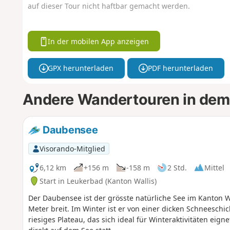
auf dieser Tour nicht haftbar gemacht werden.
In der mobilen App anzeigen
GPX herunterladen
PDF herunterladen
Andere Wandertouren in dem
Daubensee
Visorando-Mitglied
6,12 km
+156 m
-158 m
2 Std.
Mittel
Start in Leukerbad (Kanton Wallis)
Der Daubensee ist der grösste natürliche See im Kanton Wa
Meter breit. Im Winter ist er von einer dicken Schneeschi
riesiges Plateau, das sich ideal für Winteraktivitäten eig