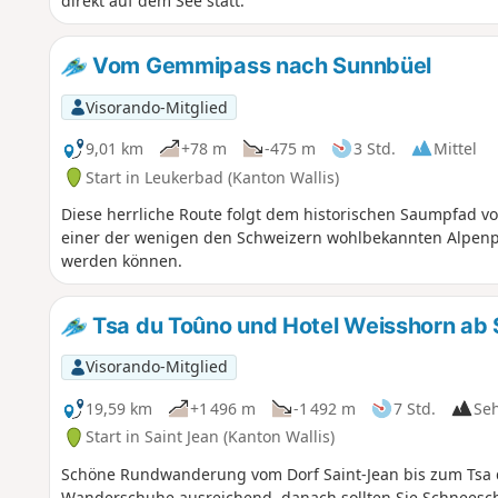
direkt auf dem See statt.
Vom Gemmipass nach Sunnbüel
Visorando-Mitglied
9,01 km
+78 m
-475 m
3 Std.
Mittel
Start in Leukerbad (Kanton Wallis)
Diese herrliche Route folgt dem historischen Saumpfad v
einer der wenigen den Schweizern wohlbekannten Alpenp
werden können.
Tsa du Toûno und Hotel Weisshorn ab 
Visorando-Mitglied
19,59 km
+1 496 m
-1 492 m
7 Std.
Se
Start in Saint Jean (Kanton Wallis)
Schöne Rundwanderung vom Dorf Saint-Jean bis zum Tsa 
Wanderschuhe ausreichend, danach sollten Sie Schneesc