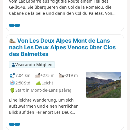
Vom Lac Labarre aus folgt die Route einem Teil des
GR®54B. Sie überqueren den Col de la Romeïou, die
Cabane de la Selle und dann den Col du Paletas. Von
dort aus führt Sie eine wilde Wanderung über die
Bergkämme, vorbei am Neyrard auf 2796 m Höhe, zum
Lac du Vallon.
Von Les Deux Alpes Mont de Lans
nach Les Deux Alpes Venosc über Clos
des Balmettes
Visorando-Mitglied
7,04 km
+275 m
-219 m
2:50 Std.
Leicht
Start in Mont-de-Lans (Isère)
Eine leichte Wanderung, um sich
aufzuwärmen und einen herrlichen
Blick auf den Ferienort Les Deux
Alpes zu genießen. Auf dieser
Strecke können Sie beim Aufstieg