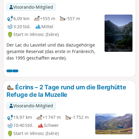
Visorando-Mitglied
6,09 km
+555 m
-557 m
3:20 Std.
Mittel
Start in Vénosc (Isère)
Der Lac du Lauvitel und das dazugehörige
gesamte Reservat (das erste in Frankreich,
das 1995 geschaffen wurde).
Écrins – 2 Tage rund um die Berghütte
Refuge de la Muzelle
Visorando-Mitglied
19,97 km
+1 747 m
-1 752 m
10:40 Std.
Schwer
Start in Vénosc (Isère)