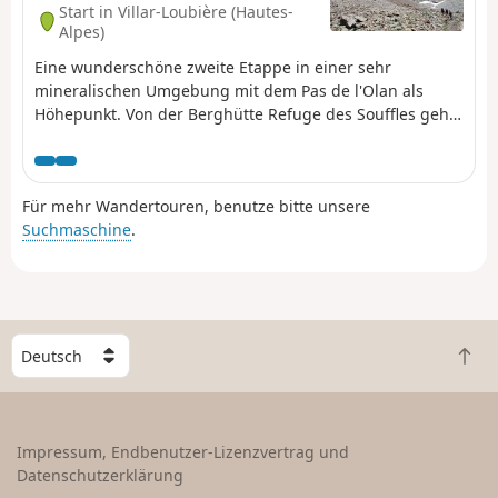
Start in Villar-Loubière (Hautes-
Alpes)
Eine wunderschöne zweite Etappe in einer sehr
mineralischen Umgebung mit dem Pas de l'Olan als
Höhepunkt. Von der Berghütte Refuge des Souffles geht
es weiter auf dem FernwanderwegGR® 54 zum Lac
Lautier, dann zum Col des Colombes und schließlich zum
Pas de l'Olan (Achtung: technisch anspruchsvoller Pass).
Für mehr Wandertouren, benutze bitte unsere
Vom Pass aus können Sie die Landschaft bewundern,
Suchmaschine
.
bevor Sie gemächlich zur Refuge de l'Olan
hinuntersteigen.
W
Z
ä
u
h
r
l
ü
e
Impressum, Endbenutzer-Lizenzvertrag und
c
e
Datenschutzerklärung
k
i