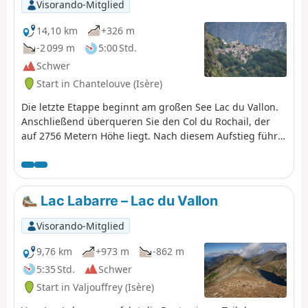
Höhenunterschied auf 300 m reduziert,
Visorando-Mitglied
durchqueren Sie den Ferienort Les Deux
Alpes, der vom Girose-Gletscher
14,10 km
+326 m
überragt wird. Sie erreichen den Lac
-2 099 m
5:00 Std.
Chambon und das herrliche Dorf Mizoën
Schwer
mit seiner Herberge „Gîte l'Emparis“.
Start in Chantelouve (Isère)
Die letzte Etappe beginnt am großen See Lac du Vallon.
Anschließend überqueren Sie den Col du Rochail, der
auf 2756 Metern Höhe liegt. Nach diesem Aufstieg führt
Sie Ihr Weg zur Berghütte Refuge des Sources und dann
nach Villard-Notre-Dame, einem Dorf mit einem
herrlichen Aussichtspunkt auf Bourg-d'Oisans, Ihrem
Endziel.
Lac Labarre – Lac du Vallon
Visorando-Mitglied
9,76 km
+973 m
-862 m
5:35 Std.
Schwer
Start in Valjouffrey (Isère)