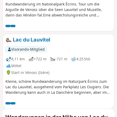
Rundwanderung im Nationalpark Écrins. Tour um die
Aiguille de Venosc über die Seen Lauvitel und Muzelle,
dann das Vénéon-Tal.Eine abwechslungsreiche und
vielfältige Route! Sie ist relativ lang. Es besteht die
Möglichkeit, sie in zwei Tagen zu absolvieren und eine
Nacht in der Berghütte Refuge de la Muzelle zu verbringen
oder in der Nähe der Hütte zu biwakieren.
Lac du Lauvitel
Visorando-Mitglied
8,11 km
+722 m
-721 m
4:25 Std.
Mittel
Start in Vénosc (Isère)
Kleine, schöne Rundwanderung im Naturpark Écrins zum
Lac du Lauvitel, ausgehend vom Parkplatz Les Ougiers. Die
Wanderung kann auch in La Danchère beginnen, aber im
August 2024 war die Straße aufgrund eines Erdrutsches im
Juni gesperrt. Der Aufstieg erfolgt über Les Selles und der
Abstieg über Les Rousses. Es handelt sich um einen
Bergweg, der zum Großteil durch den Wald führt und