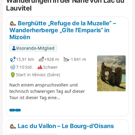
Wanderungen in der Nähe von Lac du
daher schattig ist, was bei großer Hitze praktisch ist. Der
Lauvitel
Weg ist größtenteils mit alten Steinen gepflastert, es gibt
kleine Brücken zu überqueren.
Berghütte „Refuge de la Muzelle“ –
Wanderherberge „Gîte l'Emparis“ in
Mizoën
Visorando-Mitglied
15,91 km
+928 m
-1 841 m
7:10 Std.
Schwer
Start in Vénosc (Isère)
Nach einem anspruchsvollen und
technisch schwierigen Tag auf dieser
Tour ist dieser Tag eine
Übergangsetappe zum wunderschönen
Dorf Mizoën. Der Abstieg nach Venosc ist
wunderschön und bietet herrliche
Wasserfälle. Anschließend, nach einer
Lac du Vallon – Le Bourg-d'Oisans
Seilbahnfahrt, die den