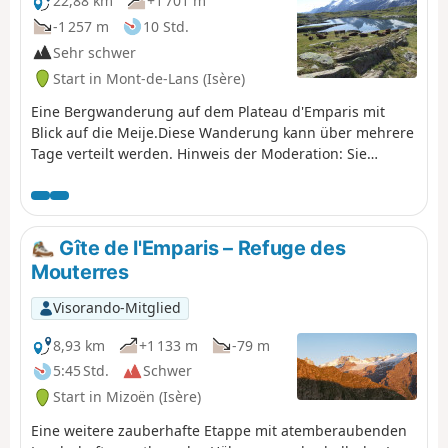
22,88 km
+1 701 m
Sie einen herrlichen Blick auf den Rest
-1 257 m
10 Std.
des Glacier de la Muzelle, den See und
Sehr schwer
den Korridor, der hinunter nach
Start in Mont-de-Lans (Isère)
Valsenestre führt.
Eine Bergwanderung auf dem Plateau d'Emparis mit
Blick auf die Meije.Diese Wanderung kann über mehrere
Tage verteilt werden. Hinweis der Moderation: Sie
befinden sich in einem sensiblen Naturgebiet (Natura
2000), das besonderen Vorschriften unterliegt (weitere
Informationen zu diesem Gebiet und zu den
Übernachtungsmöglichkeiten finden Sie unter
Gîte de l'Emparis – Refuge des
„Praktische Informationen“).
Mouterres
Visorando-Mitglied
8,93 km
+1 133 m
-79 m
5:45 Std.
Schwer
Start in Mizoën (Isère)
Eine weitere zauberhafte Etappe mit atemberaubenden