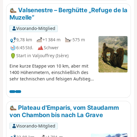
den Schatten des Waldes genießen
und kommen so unter guten
Valsenestre – Berghütte „Refuge de la
Bedingungen zum Clos des
Muzelle“
Balmettes, von wo aus der Abstieg
zum Ferienort ohne Schutz vor der
Visorando-Mitglied
Sonne erfolgt.
9,78 km
+1 384 m
-575 m
6:45 Std.
Schwer
Start in Valjouffrey (Isère)
Eine kurze Etappe von 10 km, aber mit
1400 Höhenmetern, einschließlich des
sehr technischen und felsigen Aufstiegs
zum Col de la Muzelle. Hier ist größte
Vorsicht geboten, insbesondere mit
einem schweren Rucksack. Eine schmale
Passage zwischen zwei herrlichen
Plateau d'Emparis, vom Staudamm
Bergen, der Roche de La Muzelle und
von Chambon bis nach La Grave
dem Pic du Clapier du Peyron. Während
des gesamten Aufstiegs sind Sie von
Visorando-Mitglied
Bergmassiven mit einer Höhe von über
3000 m umgeben. Vom Pass aus haben