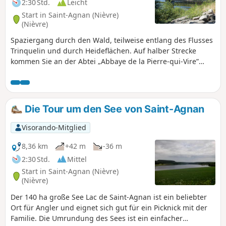
2:30 Std.
Leicht
Start in Saint-Agnan (Nièvre)
(Nièvre)
Spaziergang durch den Wald, teilweise entlang des Flusses
Trinquelin und durch Heideflächen. Auf halber Strecke
kommen Sie an der Abtei „Abbaye de la Pierre-qui-Vire”
vorbei.
Die Tour um den See von Saint-Agnan
Visorando-Mitglied
8,36 km
+42 m
-36 m
2:30 Std.
Mittel
Start in Saint-Agnan (Nièvre)
(Nièvre)
Der 140 ha große See Lac de Saint-Agnan ist ein beliebter
Ort für Angler und eignet sich gut für ein Picknick mit der
Familie. Die Umrundung des Sees ist ein einfacher