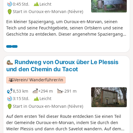
0:45 Std.
Leicht
Start in Ouroux-en-Morvan (Nièvre)
Ein kleiner Spaziergang, um Ouroux-en-Morvan, seinen
Teich und seine Feuchtgebiete, seinen Ortskern und seine
Geschichte zu entdecken. Dieser angenehme Spaziergang
ist für alle zugänglich und wird die ganze Familie
begeistern.
Rundweg von Ouroux über Le Plessis
und den Chemin du Tacot
Verein/ Wanderführer/in
8,53 km
+294 m
-291 m
3:15 Std.
Leicht
Start in Ouroux-en-Morvan (Nièvre)
Auf dem ersten Teil dieser Route entdecken Sie einen Teil
der Gemeinde Ouroux-en-Morvan, indem Sie durch den
Weiler Plessis und dann durch Savelot wandern. Auf dem