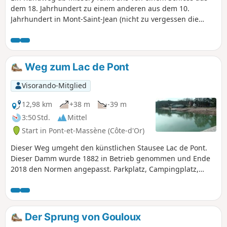
dem 18. Jahrhundert zu einem anderen aus dem 10.
Jahrhundert in Mont-Saint-Jean (nicht zu vergessen die
mittelalterliche Altstadt) und führt dabei an der
archäologischen Stätte La Grange du Mont (13. Jahrhundert)
vorbei, bevor sie einen kurzen Abstecher zur Croisette oder
zumindest zu ihrem Kreuz macht, um schließlich im
Weg zum Lac de Pont
charmanten Dorf Charny zu enden, wo man einen Blick auf
die Überreste seines Schlosses aus dem 13. Jahrhundert
Visorando-Mitglied
werfen kann.
12,98 km
+38 m
-39 m
3:50 Std.
Mittel
Start in Pont-et-Massène (Côte-d'Or)
Dieser Weg umgeht den künstlichen Stausee Lac de Pont.
Dieser Damm wurde 1882 in Betrieb genommen und Ende
2018 den Normen angepasst. Parkplatz, Campingplatz,
Restaurant, Strand und Freizeitanlage sind aktuell. Über
eine Fußgängerbrücke und Treppen gelangt man zum
Deich und zum Weg am rechten Ufer. Weitere Änderungen
aufgrund der Dürre von 2018 sind in Arbeit. Am 11. Oktober
Der Sprung von Gouloux
2018 wurden das Sprungbrett und der Strand abgerissen