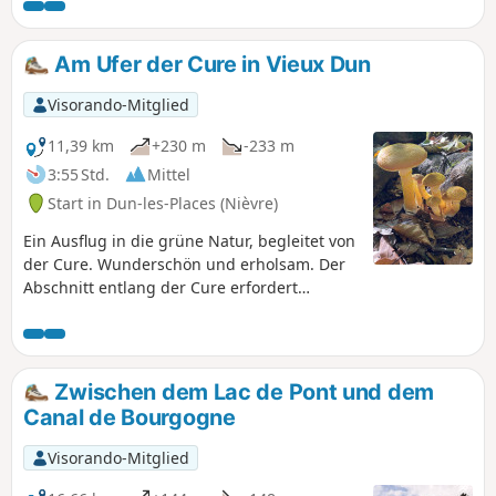
zum Ausgangspunkt hinaufsteigt.
Am Ufer der Cure in Vieux Dun
Visorando-Mitglied
11,39 km
+230 m
-233 m
3:55 Std.
Mittel
Start in Dun-les-Places (Nièvre)
Ein Ausflug in die grüne Natur, begleitet von
der Cure. Wunderschön und erholsam. Der
Abschnitt entlang der Cure erfordert
zweimal ein wenig Geschicklichkeit, ist aber
für jemanden, der regelmäßig wandert, sehr
gut zu bewältigen, keine Sorge.
Zwischen dem Lac de Pont und dem
Canal de Bourgogne
Visorando-Mitglied