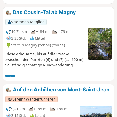
Das Cousin-Tal ab Magny
Visorando-Mitglied
10,74 km
+184 m
-179 m
3:35 Std.
Mittel
Start in Magny (Yonne) (Yonne)
Diese erholsame, bis auf die Strecke
zwischen den Punkten (6) und (7) (ca. 600 m)
vollständig schattige Rundwanderung
ermöglicht es, dem Flusslauf auf
angenehme Weise zu folgen und eine
Fliegenfischerroute zu entdecken.
Auf den Anhöhen von Mont-Saint-Jean
Verein/ Wanderführer/in
9,41 km
+185 m
-184 m
3:15 Std.
Leicht