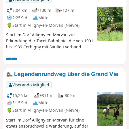
7,04 km
+130 m
-127 m
2:25 Std.
Mittel
Start in Alligny-en-Morvan (Nièvre)
Start im Dorf Alligny-en-Morvan zur
Erkundung der Tacot-Bahnlinie, die von 1901
bis 1939 Corbigny mit Saulieu verband.
Unter den Überresten des Schlosses
Château de la Tour d'Ocle hindurch und
nach Durchquerung des Waldes führt der
Rückweg über einen schönen Weg mit
Legendenrundweg über die Grand Vie
herrlichem Blick auf eine Wiesenlandschaft
zurück ins Dorf.
Visorando-Mitglied
15,26 km
+311 m
-309 m
5:15 Std.
Mittel
Start in Alligny-en-Morvan (Nièvre)
Start im Dorf Alligny-en-Morvan für eine
etwas anspruchsvolle Wanderung, auf der