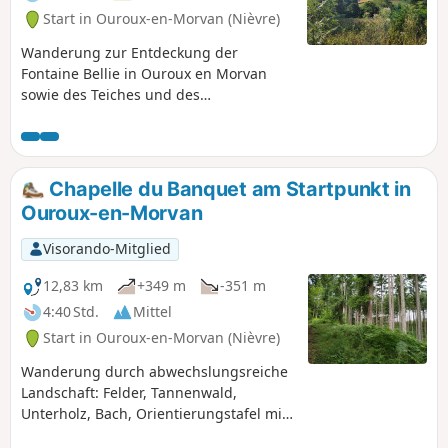
Sie die Geschichte, die greifbare
Start in Ouroux-en-Morvan (Nièvre)
Emotion dieser Orte voller
Wanderung zur Entdeckung der
Erinnerungen. Dieses unvergessliche
Fontaine Bellie in Ouroux en Morvan
Eintauchen entführt Sie in die
sowie des Teiches und des
Vergangenheit des Morvan, eine Reise
Waschhauses der Gemeinde. Die
außerhalb der Zeit, ein Abenteuer bei
Wanderung führt am Teich von Ouroux-
jedem Schritt.
en-Morvan sowie am Waschhaus des
Dorfes vorbei.
Chapelle du Banquet am Startpunkt in
Ouroux-en-Morvan
Visorando-Mitglied
12,83 km
+349 m
-351 m
4:40 Std.
Mittel
Start in Ouroux-en-Morvan (Nièvre)
Wanderung durch abwechslungsreiche
Landschaft: Felder, Tannenwald,
Unterholz, Bach, Orientierungstafel mit
Panoramablick auf den Morvan von der