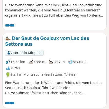
Diese Wanderung kann mit einer Licht- und Tonvorführung
kombiniert werden, die vom Verein „Montréal en lumière”
organisiert wird. Sie ist zu Fuß über den Weg von Fontenay-
Vézelay erreichbar. Mit dem Auto nehmen Sie die N6 und
die D957. Von der Autobahn A6 nehmen Sie die Ausfahrt
Avallon. Montréal liegt 7 km von der Ausfahrt entfernt.
Der Saut de Gouloux vom Lac des
Settons aus
Visorando-Mitglied
16,32 km
+288 m
-287 m
5:30 Std.
Mittel
Start in Montsauche-les-Settons (Nièvre)
Eine Wanderung durch Wälder und Felder, die vom Lac des
Settons nach Gouloux führt, wo Sie eine
Holzschuhmanufaktur besuchen können (nach
Voranmeldung), bevor Sie weiter entfernt den Saut de
Gouloux und die Cascades de La Cure entdecken. Genießen
Sie den Blick auf diesen reißenden Fluss. Der Rückweg führt