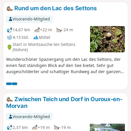
durch Dörfer und in der Nähe eines der Moore des Morvan,
Rund um den Lac des Settons
an einem Ort namens Morégnon.
Visorando-Mitglied
14,67 km
+22 m
-24 m
4:15 Std.
Mittel
Start in Montsauche-les-Settons
(Nièvre)
Wunderschöner Spaziergang um den Lac des Settons, der
einen fast ständigen Blick auf den See bietet. Sehr gut
ausgeschilderter und schattiger Rundweg auf der ganzen
Strecke. Sehr wenig Asphalt und Ruhe garantiert!
Zwischen Teich und Dorf in Ouroux-en-
Morvan
Visorando-Mitglied
2,37 km
+19 m
-19 m