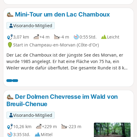
Höhenunterschied ist trotz zweier
größerer Aufstiege recht gering. Die
Mini-Tour um den Lac Chamboux
Wanderung führt über eine Vielzahl von
Wegen und kleinen Straßen. Entlang
Visorando-Mitglied
der gesamten Strecke gibt es einige
kleine Aussichtspunkte.
3,07 km
+4 m
-4 m
0:55 Std.
Leicht
Start in Champeau-en-Morvan (Côte-d'Or)
Der Lac de Chamboux ist der jüngste See des Morvan, er
wurde 1985 angelegt. Er hat eine Fläche von 75 ha, ein
Weiler wurde dafür überflutet. Die gesamte Runde ist 8 km
lang und dauert zu Fuß etwa 2,5 Stunden. Für diejenigen,
die nur etwa 1 Stunde Zeit haben, gibt es eine verkürzte
Route über zwei Brücken.
Der Dolmen Chevresse im Wald von
Breuil-Chenue
Visorando-Mitglied
10,26 km
+229 m
-223 m
3:35 Std.
Mittel