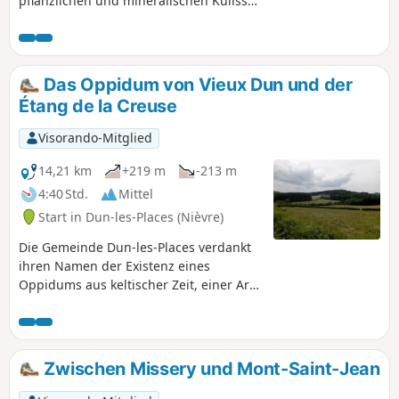
pflanzlichen und mineralischen Kulisse.
Felsen sind zwar vorhanden, Inseln nur
dem Namen nach, aber manchmal
scheint es, als wäre man weit entfernt
von der urbanisierten Welt.
Das Oppidum von Vieux Dun und der
Étang de la Creuse
Visorando-Mitglied
14,21 km
+219 m
-213 m
4:40 Std.
Mittel
Start in Dun-les-Places (Nièvre)
Die Gemeinde Dun-les-Places verdankt
ihren Namen der Existenz eines
Oppidums aus keltischer Zeit, einer Art
Festung, die sich an das bestehende
Relief anschmiegt und durch zwei
Schutzlinien gesichert ist. Diese
Wanderung führt über den Standort
Zwischen Missery und Mont-Saint-Jean
dieses Oppidums. Die gesamte Strecke
führt durch eine für den Morvan