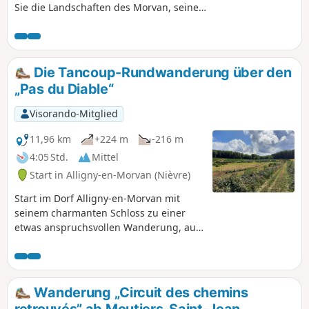
Sie die Landschaften des Morvan, seine
historischen Überreste, seine Kreuze, sein
hübsches kleines Herrenhaus, die
Weihnachtsbaumplantagen und seine
schönen Aussichtspunkte entdecken
Die Tancoup-Rundwanderung über den
können.
„Pas du Diable“
Visorando-Mitglied
11,96 km
+224 m
-216 m
4:05 Std.
Mittel
Start in Alligny-en-Morvan (Nièvre)
Start im Dorf Alligny-en-Morvan mit
seinem charmanten Schloss zu einer
etwas anspruchsvollen Wanderung, auf
der Sie die Landschaften des Morvan
mit Tannen, Wäldern und kleinen
Bächen entdecken können.
Wanderung „Circuit des chemins
retrouvés” ab Moutiers-Saint-Jean