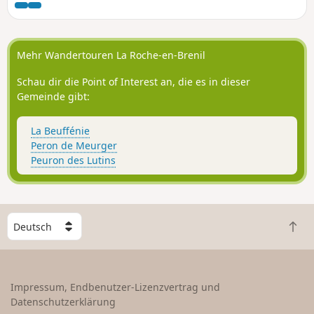
Kapelle „Chapelle du Banquet“ aus. Die
Wanderroute ist in gedruckter Form in
der Touristeninformation von Ouroux-
en-Morvan erhältlich.
Mehr Wandertouren La Roche-en-Brenil
Schau dir die Point of Interest an, die es in dieser
Gemeinde gibt:
La Beuffénie
Peron de Meurger
Peuron des Lutins
W
Z
ä
u
h
r
l
ü
e
Impressum, Endbenutzer-Lizenzvertrag und
c
e
Datenschutzerklärung
k
i