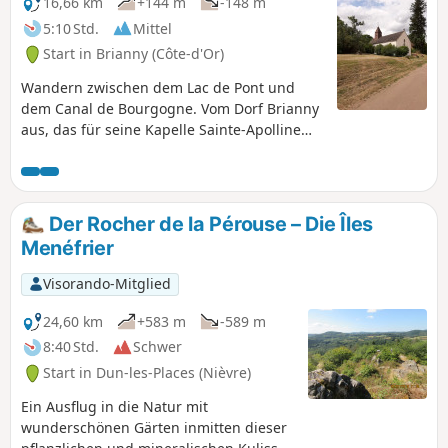
16,66 km
+144 m
-148 m
5:10 Std.
Mittel
Start in Brianny (Côte-d'Or)
Wandern zwischen dem Lac de Pont und
dem Canal de Bourgogne. Vom Dorf Brianny
aus, das für seine Kapelle Sainte-Apolline
und ihre Fresken mit Totentänzen aus dem
15. Jahrhundert bekannt ist, wandern Sie
anschließend auf einem Teil des
Wanderwegs Bibracte Alésia durch die
Der Rocher de la Pérouse – Die Îles
Dörfer Montigny-sur-Armançon und
Menéfrier
Villeneuve-sous-Charigny, die vom Chemin
des Oiseaux durchquert werden. Die Ruhe
Visorando-Mitglied
des Canal de Bourgogne begleitet Sie, bevor
Sie wieder auf den Wanderweg „Bibracte
24,60 km
+583 m
-589 m
Alésia“ gelangen, um nach Brianny
8:40 Std.
Schwer
zurückzukehren.
Start in Dun-les-Places (Nièvre)
Ein Ausflug in die Natur mit
wunderschönen Gärten inmitten dieser