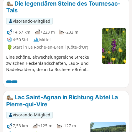
Die legendären Steine des Tournesac-
Tals
Visorando-Mitglied
14,57 km
+223 m
-232 m
4:50 Std.
Mittel
Start in La Roche-en-Brenil (Côte-d'Or)
Eine schöne, abwechslungsreiche Strecke
zwischen Heckenlandschaften, Laub- und
Nadelwäldern, die in La Roche-en-Brénil
beginnt und Ihnen drei schöne Granitfelsen
näherbringt, die voller Geheimnisse und
Legenden sind.
Lac Saint-Agnan in Richtung Abtei La
Pierre-qui-Vire
Visorando-Mitglied
7,53 km
+125 m
-127 m