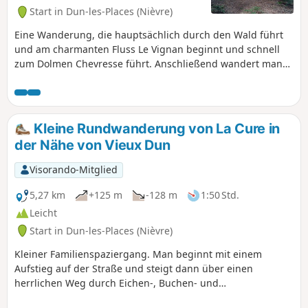
Start in Dun-les-Places (Nièvre)
Eine Wanderung, die hauptsächlich durch den Wald führt
und am charmanten Fluss Le Vignan beginnt und schnell
zum Dolmen Chevresse führt. Anschließend wandert man
durch den Wald von Breuil-Chenue, wo Tannen und Buchen
häufiger vorkommen als Eichen, die diesem Gebirge früher
seinen Namen gaben.
Kleine Rundwanderung von La Cure in
der Nähe von Vieux Dun
Visorando-Mitglied
5,27 km
+125 m
-128 m
1:50 Std.
Leicht
Start in Dun-les-Places (Nièvre)
Kleiner Familienspaziergang. Man beginnt mit einem
Aufstieg auf der Straße und steigt dann über einen
herrlichen Weg durch Eichen-, Buchen- und
Haselnusswälder bis zur Cure ab, von wo aus man wieder