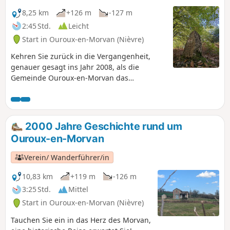
8,25 km
+126 m
-127 m
2:45 Std.
Leicht
Start in Ouroux-en-Morvan (Nièvre)
Kehren Sie zurück in die Vergangenheit,
genauer gesagt ins Jahr 2008, als die
Gemeinde Ouroux-en-Morvan das
geografische Zentrum der Eurozone war.
Diese Auszeichnung wurde vom Institut
Géographique National (IGN) berechnet. Der
genaue Punkt befand sich im Wald von
2000 Jahre Geschichte rund um
Bondy. Das Zentrum der Eurozone
Ouroux-en-Morvan
verschiebt sich jedoch mit dem Beitritt
neuer Mitgliedsländer. Mit jedem neuen
Verein/ Wanderführer/in
Beitritt zur Eurozone verschiebt sich dieser
Mittelpunkt. So verlagerte sich das Zentrum
10,83 km
+119 m
-126 m
2009 mit dem Beitritt der Slowakei nach
3:25 Std.
Mittel
Liernais in der Côte-d'Or. Dieser
Start in Ouroux-en-Morvan (Nièvre)
„europäische Punkt” wird durch einen
Granitstein symbolisiert, und entlang der
Tauchen Sie ein in das Herz des Morvan,
Strecke finden Sie Schilder, die die Rolle der