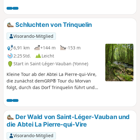
Spaziergang, bei dem man verschiedene Ausblicke auf das
Gewässer genießen kann. Außerdem kann man dank eines
angelegten Weges ein Moor entdecken.
Schluchten von Trinquelin
Visorando-Mitglied
6,91 km
+144 m
-153 m
2:25 Std.
Leicht
Start in Saint-Léger-Vauban (Yonne)
Kleine Tour ab der Abtei La Pierre-qui-Vire,
die zunächst demGRP® Tour du Morvan
folgt, durch das Dorf Trinquelin führt und
dann dem Trinquelin-Tal folgt. Die Abtei
befindet sich auf dem Gebiet von Saint-
Léger-Vauban, ist aber auch von Saint-
Agnan aus zu erreichen.
Der Wald von Saint-Léger-Vauban und
die Abtei La Pierre-qui-Vire
Visorando-Mitglied