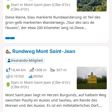
Start in Mont-Saint-Jean (Côte-d'Or)
(Côte-d'Or)
Diese kleine, blau markierte Rundwanderung ist Teil des
grün-gelb markierten Wanderwegs „Tour des lacs de
l'Auxois”, der etwa 200 Kilometer lang ist.Diese
Wanderwege werden von den 5 Wegmarkierern des Vereins
Rando-Gym-Civry, der dem CDRP21 angeschlossen ist,
gepflegt und markiert.Auf dieser halbtägigen Wanderung
können Sie das hübsche mittelalterliche Dorf Mont-Saint-
Rundweg Mont Saint-Jean
Jean entdecken und von den Anhöhen aus die schönen
Ausblicke auf das Auxois im Osten und den Morvan im
Visorando-Mitglied
Süden und Westen genießen.
18,44 km
+308 m
-307 m
6:10 Std.
Mittel
Start in Mont-Saint-Jean (Côte-d'Or)
(Côte-d'Or)
Mont Saint-Jean liegt im Herzen Burgunds, auf halbem Weg
zwischen Pouilly en Auxois und Saulieu, am Rande des
Morvan und des Auxois. Es ist ein mittelalterliches Dorf,
dessen Burg sich auf 490 m Höhe auf einem Felsvorsprung