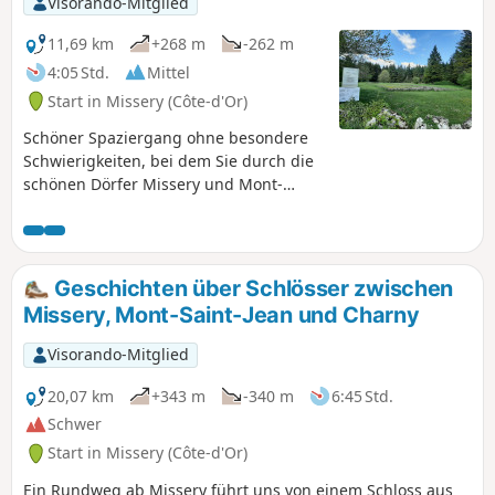
Visorando-Mitglied
typische Landschaft zwischen Wiesen,
Teichen und Laub- oder Nadelwäldern.
11,69 km
+268 m
-262 m
4:05 Std.
Mittel
Start in Missery (Côte-d'Or)
Schöner Spaziergang ohne besondere
Schwierigkeiten, bei dem Sie durch die
schönen Dörfer Missery und Mont-
Saint-Jean wandern und das Plateau mit
seiner archäologischen Stätte erreichen
können. Das Unterholz aus Laub- und
Nadelbäumen ist angenehm und die
Geschichten über Schlösser zwischen
Aussicht auf das Auxois und den
Missery, Mont-Saint-Jean und Charny
Morvan ist herrlich. Die Wege sind
größtenteils schattig und gut gepflegt.
Visorando-Mitglied
Diese Route, die sehr gut mit gelben
Markierungen gekennzeichnet ist, wird
20,07 km
+343 m
-340 m
6:45 Std.
auch in den Broschüren des
Schwer
Fremdenverkehrsamtes von Précy-sous-
Start in Missery (Côte-d'Or)
Thil beschrieben.
Ein Rundweg ab Missery führt uns von einem Schloss aus