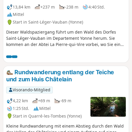
13,84 km
+237 m
-238 m
4:40 Std.
Mittel
Start in Saint-Léger-Vauban (Yonne)
Dieser Waldspaziergang führt um den Wald des Dorfes
Saint-Léger-Vauban im Departement Yonne herum. Sie
kommen an der Abtei La Pierre-qui-Vire vorbei, wo Sie eine
wohlverdiente Pause einlegen können. Saint-Léger-Vauban
ist, wie der Name schon sagt, der Geburtsort von Marschall
Vauban, dem berühmten französischen Militäringenieur.
Auf dem Dorfplatz befindet sich ein kleines Museum. Der
Rundwanderung entlang der Teiche
erste Abschnitt (bis zur Abtei) folgt der gelb-roten
und zum Huis Châtelain
Markierung des GRP® Tour du Morvan.
Visorando-Mitglied
4,22 km
+69 m
-69 m
1:25 Std.
Mittel
Start in Quarré-les-Tombes (Yonne)
Kleine Rundwanderung mit einem Abstieg durch den Wald