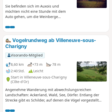
Sie befinden sich im Auxois und
möchten nicht eine Stunde mit dem
Auto gehen, um die Weinberge
Burgunds zu entdecken? Der Weg, der
sich Ihnen hier bietet, ermöglicht einen
schönen, sportlichen und entspannten
Ausflug mit der Familie durch die
Vogelrundweg ab Villeneuve-sous-
Weinberge des Auxois.
Charigny
Visorando-Mitglied
8,60 km
+73 m
-78 m
2:40 Std.
Leicht
Start in Villeneuve-sous-Charigny
(Côte-d'Or)
Angenehme Wanderung mit abwechslungsreichen
Landschaften: Ackerland, Wald, See, Dörfer. Entlang der
Strecke gibt es Schilder, auf denen die Vögel vorgestellt
werden, denen man begegnen kann.