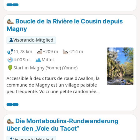
erhebt und ein weites Tal überblickt, durch das die Flüsse
Doran und Serein fließen. Sein höchster Punkt liegt auf 578
m (Croix Thomas).
Boucle de la Rivière le Cousin depuis
Magny
Visorando-Mitglied
11,78 km
+209 m
-214 m
4:00 Std.
Mittel
Start in Magny (Yonne) (Yonne)
Accessible à deux tours de roue d'Avallon, la
commune de Magny est un village paisible
peu fréquenté. Voici une petite randonnée
rafraîchissante dans la forêt, le long de la
rivière avec quelques montées faciles et
idéalement réparties sur le trajet.
Die Montaboulins-Rundwanderung
über den „Voie du Tacot“
Visorando-Mitglied