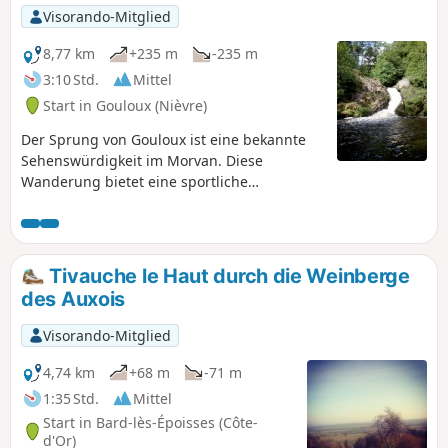
und werden saniert. Es ist eine schwimmende Brücke
Visorando-Mitglied
geplant, die die Aktivitätsbereiche verbinden soll.
8,77 km
+235 m
-235 m
3:10 Std.
Mittel
Start in Gouloux (Nièvre)
Der Sprung von Gouloux ist eine bekannte
Sehenswürdigkeit im Morvan. Diese
Wanderung bietet eine sportliche
Annäherung an diesen Ort, mit einer
überwiegend im Wald verlaufenden Strecke
mit einigen Höhenunterschieden.
Tivauche le Haut durch die Weinberge
des Auxois
Visorando-Mitglied
4,74 km
+68 m
-71 m
1:35 Std.
Mittel
Start in Bard-lès-Époisses (Côte-
d'Or)