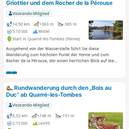
Griottier und dem Rocher de la Pérouse
Visorando-Mitglied
14,50 km
+363 m
-365 m
5:10 Std.
Mittel
Start in Quarré-les-Tombes (Yonne)
Ausgehend von der Wasserstelle führt Sie diese
Wanderung zum höchsten Punkt der Yonne und zum
Rocher de la Pérouse, der einen herrlichen Blick auf die
Nièvre und die Gemeinde Dun-les-Places bietet.
Rundwanderung durch den „Bois au
Duc“ ab Quarré-les-Tombes
Visorando-Mitglied
6,52 km
+148 m
-151 m
2:15 Std.
Leicht