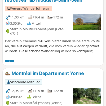
Verein/ Wanderführer/in
11,00 km
+164 m
-172 m
3:35 Std.
Mittel
Start in Moutiers-Saint-Jean (Côte-
d'Or)
Der Verein Chemins d'Auxois bietet Ihnen seine erste Route
an, die auf Wegen verläuft, die vom Verein wieder geöffnet
wurden. Diese schöne Wanderung wurde so konzipiert,
dass möglichst viele Pfade, Feldwege und unbefestigte
Wege genutzt werden, damit Sie fernab vom Auto wandern
können. Entdecken Sie noch nie begangene Pfade! Unsere
Rundwege sind neu und berücksichtigen keine
Montréal im Departement Yonne
bestehenden Markierungen. Sie sind auch mit
Mountainbikes und zu Pferd befahrbar.
Visorando-Mitglied
12,95 km
+115 m
-122 m
4:00 Std.
Leicht
Start in Montréal (Yonne) (Yonne)