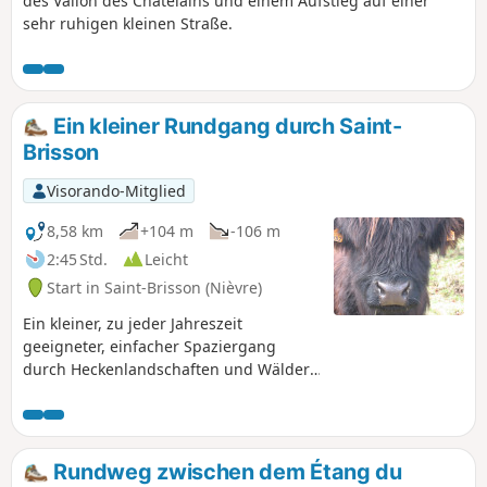
des Vallon des Châtelains und einem Aufstieg auf einer
sehr ruhigen kleinen Straße.
Ein kleiner Rundgang durch Saint-
Brisson
Visorando-Mitglied
8,58 km
+104 m
-106 m
2:45 Std.
Leicht
Start in Saint-Brisson (Nièvre)
Ein kleiner, zu jeder Jahreszeit
geeigneter, einfacher Spaziergang
durch Heckenlandschaften und Wälder,
bei dem Sie typische Weiler, das Haus
des Regionalen Naturparks Morvan und
den Ortskern entdecken können, der
typisch für die Dörfer des Morvan ist.
Rundweg zwischen dem Étang du