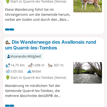
Start in Quarré-les-Tombes (Yonne)
Diese Wanderung führt Sie im
Uhrzeigersinn um die Gemeinde herum,
vorbei am Süden und durch den „Bois
au Duc“. Der Name der Gemeinde leitet
sich von den zahlreichen
Steingrabkammern rund um die Kirche
ab. Sie kommen am Damwildpark
Die Wanderwege des Avallonais rund
vorbei. Die Tiere sind nicht scheu, und
um Quarré-les-Tombes
oft kann man ein oder zwei davon
sehen. Eine eher familienfreundliche
Visorando-Mitglied
Route. Vergessen Sie nicht, geeignetes
Schuhwerk mitzunehmen.
14,75 km
+298 m
-307 m
5:05 Std.
Mittel
Start in Quarré-les-Tombes (Yonne)
Wanderung im nördlichen Teil der
Gemeinde Quarré-les-Tombes, die
mehrere Abschnitte desGRP® de
l'Avallonais nutzt und den gesamten
Morvan durchquert. Der