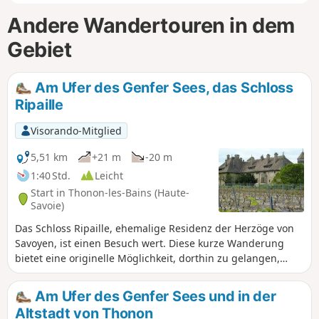
Andere Wandertouren in dem
Gebiet
Am Ufer des Genfer Sees, das Schloss
Ripaille
Visorando-Mitglied
5,51 km
+21 m
-20 m
1:40 Std.
Leicht
Start in Thonon-les-Bains (Haute-
Savoie)
Das Schloss Ripaille, ehemalige Residenz der Herzöge von
Savoyen, ist einen Besuch wert. Diese kurze Wanderung
bietet eine originelle Möglichkeit, dorthin zu gelangen,
indem man dicht am Genfer See entlangwandert. So lässt
sich das Vergnügen des Wanderns mit dem der Kultur und
Am Ufer des Genfer Sees und in der
des Kulturerbes verbinden!
Altstadt von Thonon