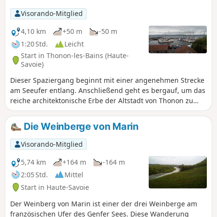
Visorando-Mitglied
4,10 km
+50 m
-50 m
1:20 Std.
Leicht
Start in Thonon-les-Bains (Haute-
Savoie)
Dieser Spaziergang beginnt mit einer angenehmen Strecke
am Seeufer entlang. Anschließend geht es bergauf, um das
reiche architektonische Erbe der Altstadt von Thonon zu
entdecken. Der Rückweg führt wieder am Seeufer entlang.
Die Weinberge von Marin
Visorando-Mitglied
5,74 km
+164 m
-164 m
2:05 Std.
Mittel
Start in Haute-Savoie
Der Weinberg von Marin ist einer der drei Weinberge am
französischen Ufer des Genfer Sees. Diese Wanderung