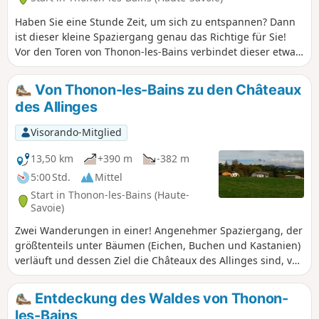
Haben Sie eine Stunde Zeit, um sich zu entspannen? Dann
ist dieser kleine Spaziergang genau das Richtige für Sie!
Vor den Toren von Thonon-les-Bains verbindet dieser etwa
einstündige Spaziergang Aufstiege, flache Abschnitte und
Abstiege. Da sie kurz ist, eignet sie sich zum Training für
Von Thonon-les-Bains zu den Châteaux
längere Wanderungen oder zum Messen der eigenen
des Allinges
Leistungsfähigkeit (die Runde kann mehrmals absolviert
werden). Da die Strecke durchgehend im Wald verläuft,
Visorando-Mitglied
bietet sie im Sommer Schatten und im Herbst die
Möglichkeit, Kastanien zu sammeln.
13,50 km
+390 m
-382 m
5:00 Std.
Mittel
Start in Thonon-les-Bains (Haute-
Savoie)
Zwei Wanderungen in einer! Angenehmer Spaziergang, der
größtenteils unter Bäumen (Eichen, Buchen und Kastanien)
verläuft und dessen Ziel die Châteaux des Allinges sind, von
wo aus man einen sehr schönen Blick auf den Genfer See
auf der einen Seite und die Voralpen auf der anderen Seite
Entdeckung des Waldes von Thonon-
hat. Wenn Ihnen der Aufstieg zum Schloss zu anstrengend
les-Bains