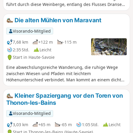
führt durch diese Weinberge, entlang des Flusses Dranse
und in die Höhe, um einen schönen Panoramablick auf den
Genfer See zu genießen.
Die alten Mühlen von Maravant
Visorando-Mitglied
7,68 km
+122 m
-115 m
2:35 Std.
Leicht
Start in Haute-Savoie
Eine abwechslungsreiche Wanderung, die ruhige Wege
zwischen Wiesen und Pfaden mit leichtem
Höhenunterschied verbindet. Man kommt an einem dicht
bewaldeten Gelände mit ehemaligen Wassermühlen vorbei,
deren Überreste nur noch schwer zu erkennen sind. Weite
Kleiner Spaziergang vor den Toren von
Ausblicke auf den Genfer See und die umliegenden
Thonon-les-Bains
Bergmassive prägen diese Route.
Visorando-Mitglied
3,03 km
+65 m
-65 m
1:05 Std.
Leicht
Start in Thonon-les-Bains (Haute-Savoie)