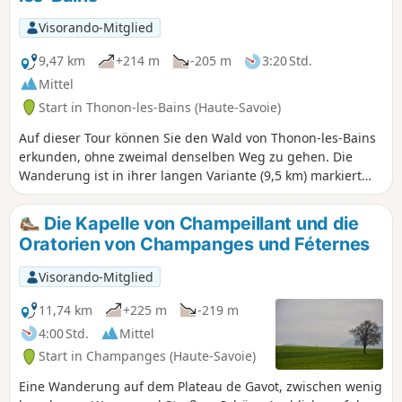
ist, können Sie die Wanderung abkürzen, ohne den Ausblick
von den Burgruinen aus zu genießen.
Visorando-Mitglied
9,47 km
+214 m
-205 m
3:20 Std.
Mittel
Start in Thonon-les-Bains (Haute-Savoie)
Auf dieser Tour können Sie den Wald von Thonon-les-Bains
erkunden, ohne zweimal denselben Weg zu gehen. Die
Wanderung ist in ihrer langen Variante (9,5 km) markiert
und beschrieben. Eine kurze Variante (6,5 km) ist ebenfalls
möglich, allerdings mit geringerer Parkplatzverfügbarkeit.
Die Kapelle von Champeillant und die
Diese Wanderung eignet sich ideal, um nach einer Pause
Oratorien von Champanges und Féternes
wieder ins Training einzusteigen.
Visorando-Mitglied
11,74 km
+225 m
-219 m
4:00 Std.
Mittel
Start in Champanges (Haute-Savoie)
Eine Wanderung auf dem Plateau de Gavot, zwischen wenig