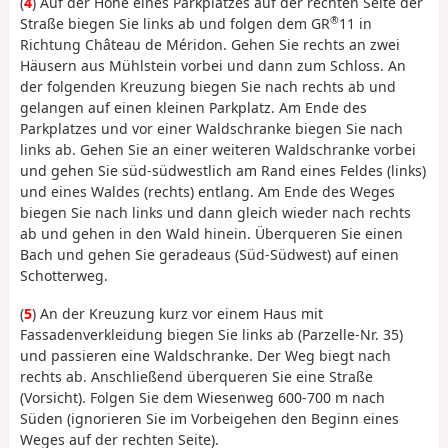
(
4
) Auf der Höhe eines Parkplatzes auf der rechten Seite der
®
Straße biegen Sie links ab und folgen dem GR
11 in
Richtung Château de Méridon. Gehen Sie rechts an zwei
Häusern aus Mühlstein vorbei und dann zum Schloss. An
der folgenden Kreuzung biegen Sie nach rechts ab und
gelangen auf einen kleinen Parkplatz. Am Ende des
Parkplatzes und vor einer Waldschranke biegen Sie nach
links ab. Gehen Sie an einer weiteren Waldschranke vorbei
und gehen Sie süd-südwestlich am Rand eines Feldes (links)
und eines Waldes (rechts) entlang. Am Ende des Weges
biegen Sie nach links und dann gleich wieder nach rechts
ab und gehen in den Wald hinein. Überqueren Sie einen
Bach und gehen Sie geradeaus (Süd-Südwest) auf einen
Schotterweg.
(
5
) An der Kreuzung kurz vor einem Haus mit
Fassadenverkleidung biegen Sie links ab (Parzelle-Nr. 35)
und passieren eine Waldschranke. Der Weg biegt nach
rechts ab. Anschließend überqueren Sie eine Straße
(Vorsicht). Folgen Sie dem Wiesenweg 600-700 m nach
Süden (ignorieren Sie im Vorbeigehen den Beginn eines
Weges auf der rechten Seite).