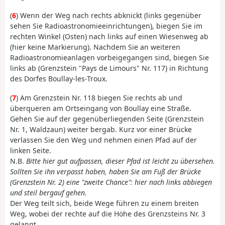
(
6
) Wenn der Weg nach rechts abknickt (links gegenüber
sehen Sie Radioastronomieeinrichtungen), biegen Sie im
rechten Winkel (Osten) nach links auf einen Wiesenweg ab
(hier keine Markierung). Nachdem Sie an weiteren
Radioastronomieanlagen vorbeigegangen sind, biegen Sie
links ab (Grenzstein "Pays de Limours" Nr. 117) in Richtung
des Dorfes Boullay-les-Troux.
(
7
) Am Grenzstein Nr. 118 biegen Sie rechts ab und
überqueren am Ortseingang von Boullay eine Straße.
Gehen Sie auf der gegenüberliegenden Seite (Grenzstein
Nr. 1, Waldzaun) weiter bergab. Kurz vor einer Brücke
verlassen Sie den Weg und nehmen einen Pfad auf der
linken Seite.
N.B.
Bitte hier gut aufpassen, dieser Pfad ist leicht zu übersehen.
Sollten Sie ihn verpasst haben, haben Sie am Fuß der Brücke
(Grenzstein Nr. 2) eine "zweite Chance": hier nach links abbiegen
und steil bergauf gehen.
Der Weg teilt sich, beide Wege führen zu einem breiten
Weg, wobei der rechte auf die Höhe des Grenzsteins Nr. 3
gelangt.