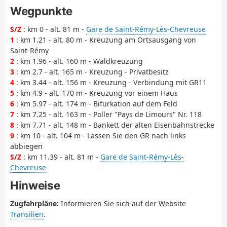
Wegpunkte
S/Z
: km 0 - alt. 81 m -
Gare de Saint-Rémy-Lès-Chevreuse
1
: km 1.21 - alt. 80 m - Kreuzung am Ortsausgang von
Saint-Rémy
2
: km 1.96 - alt. 160 m - Waldkreuzung
3
: km 2.7 - alt. 165 m - Kreuzung - Privatbesitz
4
: km 3.44 - alt. 156 m - Kreuzung - Verbindung mit GR11
5
: km 4.9 - alt. 170 m - Kreuzung vor einem Haus
6
: km 5.97 - alt. 174 m - Bifurkation auf dem Feld
7
: km 7.25 - alt. 163 m - Poller "Pays de Limours" Nr. 118
8
: km 7.71 - alt. 148 m - Bankett der alten Eisenbahnstrecke
9
: km 10 - alt. 104 m - Lassen Sie den GR nach links
abbiegen
S/Z
: km 11.39 - alt. 81 m -
Gare de Saint-Rémy-Lès-
Chevreuse
Hinweise
Zugfahrpläne:
Informieren Sie sich auf der Website
Transilien
.