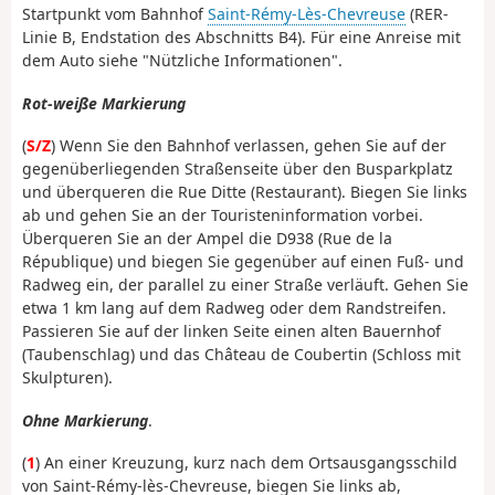
Startpunkt vom Bahnhof
Saint-Rémy-Lès-Chevreuse
(RER-
Linie B, Endstation des Abschnitts B4). Für eine Anreise mit
dem Auto siehe "Nützliche Informationen".
Rot-weiße Markierung
(
S/Z
) Wenn Sie den Bahnhof verlassen, gehen Sie auf der
gegenüberliegenden Straßenseite über den Busparkplatz
und überqueren die Rue Ditte (Restaurant). Biegen Sie links
ab und gehen Sie an der Touristeninformation vorbei.
Überqueren Sie an der Ampel die D938 (Rue de la
République) und biegen Sie gegenüber auf einen Fuß- und
Radweg ein, der parallel zu einer Straße verläuft. Gehen Sie
etwa 1 km lang auf dem Radweg oder dem Randstreifen.
Passieren Sie auf der linken Seite einen alten Bauernhof
(Taubenschlag) und das Château de Coubertin (Schloss mit
Skulpturen).
Ohne Markierung
.
(
1
) An einer Kreuzung, kurz nach dem Ortsausgangsschild
von Saint-Rémy-lès-Chevreuse, biegen Sie links ab,