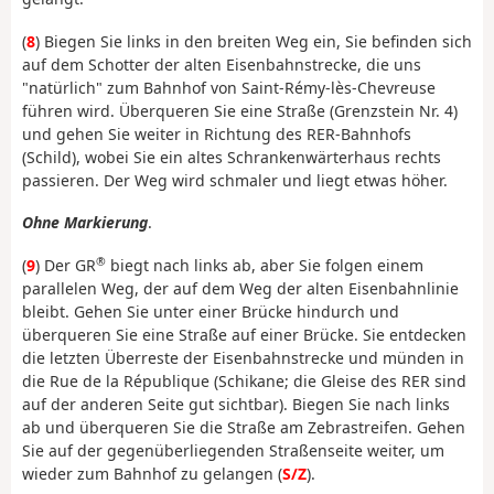
(
8
) Biegen Sie links in den breiten Weg ein, Sie befinden sich
auf dem Schotter der alten Eisenbahnstrecke, die uns
"natürlich" zum Bahnhof von Saint-Rémy-lès-Chevreuse
führen wird. Überqueren Sie eine Straße (Grenzstein Nr. 4)
und gehen Sie weiter in Richtung des RER-Bahnhofs
(Schild), wobei Sie ein altes Schrankenwärterhaus rechts
passieren. Der Weg wird schmaler und liegt etwas höher.
Ohne Markierung
.
®
(
9
) Der GR
biegt nach links ab, aber Sie folgen einem
parallelen Weg, der auf dem Weg der alten Eisenbahnlinie
bleibt. Gehen Sie unter einer Brücke hindurch und
überqueren Sie eine Straße auf einer Brücke. Sie entdecken
die letzten Überreste der Eisenbahnstrecke und münden in
die Rue de la République (Schikane; die Gleise des RER sind
auf der anderen Seite gut sichtbar). Biegen Sie nach links
ab und überqueren Sie die Straße am Zebrastreifen. Gehen
Sie auf der gegenüberliegenden Straßenseite weiter, um
wieder zum Bahnhof zu gelangen (
S/Z
).