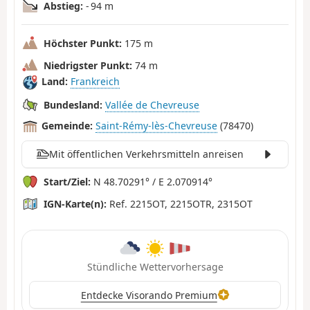
Abstieg:
- 94 m
Höchster Punkt:
175 m
Niedrigster Punkt:
74 m
Land:
Frankreich
Bundesland:
Vallée de Chevreuse
Gemeinde:
Saint-Rémy-lès-Chevreuse
(78470)
Mit öffentlichen Verkehrsmitteln anreisen
Start/Ziel:
N 48.70291° / E 2.070914°
IGN-Karte(n):
Ref. 2215OT, 2215OTR, 2315OT
Stündliche Wettervorhersage
Entdecke Visorando Premium