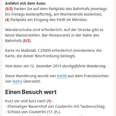
Anfahrt mit dem Auto:
(
S/Z
) Parken Sie auf dem Parkplatz des Bahnhofs (montags
bis freitags kostenpflichtig, am Wochenende kostenlos).
(
4
) Parkplatz am Eingang des Forêt de Méridon.
Wanderschuhe sind erforderlich. Auf der Strecke gibt es
keine Wasserstellen. Bar-Restaurants in der Nähe des
Bahnhofs (
S/Z
).
Karte im Maßstab 1:25000 erforderlich (mindestens die
Karte, die dieser Beschreibung beiliegt).
Vom Autor am 12. Dezember 2015 durchgeführte Wanderung
.
Diese Wanderung wurde von
Kat90
aus dem Französischen
von
Netra
übersetzt.
Einen Besuch wert
Kurz vor und kurz nach (
1
) :
- Ehemaliger Bauernhof von Coubertin mit Taubenschlag.
- Schloss von Coubertin (17. Jh.).