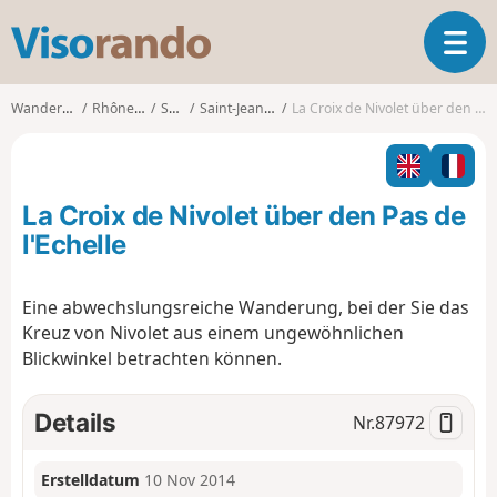
V
T
i
o
s
g
o
Wanderungen
Rhône-Alpes
Savoie
Saint-Jean-d'Arvey
La Croix de Nivolet über den Pas de l'Echelle
g
r
l
a
e
n
n
d
La Croix de Nivolet über den Pas de
a
o
v
l'Echelle
i
g
Eine abwechslungsreiche Wanderung, bei der Sie das
a
Kreuz von Nivolet aus einem ungewöhnlichen
t
i
Blickwinkel betrachten können.
o
n
Details
Nr.
87972
Erstelldatum
10 Nov 2014