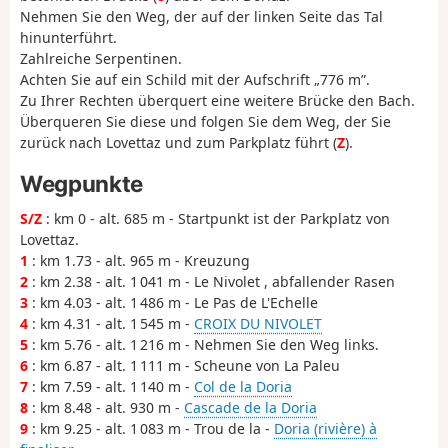
Nehmen Sie den Weg, der auf der linken Seite das Tal
hinunterführt.
Zahlreiche Serpentinen.
Achten Sie auf ein Schild mit der Aufschrift „776 m”.
Zu Ihrer Rechten überquert eine weitere Brücke den Bach.
Überqueren Sie diese und folgen Sie dem Weg, der Sie
zurück nach Lovettaz und zum Parkplatz führt (
Z
).
Wegpunkte
S/Z
: km 0 - alt. 685 m - Startpunkt ist der Parkplatz von
Lovettaz.
1
: km 1.73 - alt. 965 m - Kreuzung
2
: km 2.38 - alt. 1 041 m - Le Nivolet , abfallender Rasen
3
: km 4.03 - alt. 1 486 m - Le Pas de L'Echelle
4
: km 4.31 - alt. 1 545 m -
CROIX DU NIVOLET
5
: km 5.76 - alt. 1 216 m - Nehmen Sie den Weg links.
6
: km 6.87 - alt. 1 111 m - Scheune von La Paleu
7
: km 7.59 - alt. 1 140 m -
Col de la Doria
8
: km 8.48 - alt. 930 m -
Cascade de la Doria
9
: km 9.25 - alt. 1 083 m - Trou de la -
Doria (rivière) à