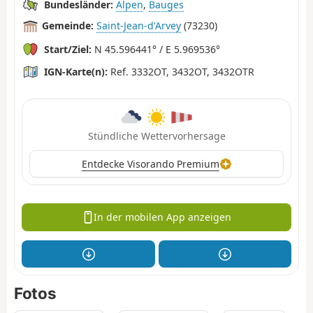
Bundesländer:
Alpen
,
Bauges
Gemeinde:
Saint-Jean-d'Arvey
(73230)
Start/Ziel:
N 45.596441° / E 5.969536°
IGN-Karte(n):
Ref. 3332OT, 3432OT, 3432OTR
Stündliche Wettervorhersage
Entdecke Visorando Premium
In der mobilen App anzeigen
Fotos