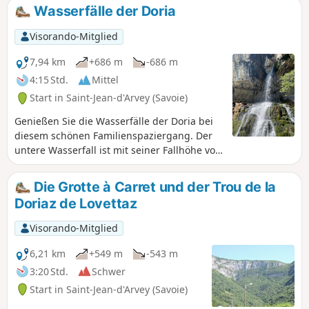
Wasserfälle der Doria
Visorando-Mitglied
7,94 km
+686 m
-686 m
4:15 Std.
Mittel
Start in Saint-Jean-d'Arvey (Savoie)
Genießen Sie die Wasserfälle der Doria bei
diesem schönen Familienspaziergang. Der
untere Wasserfall ist mit seiner Fallhöhe von
60 m wunderschön. Auf Höhe der Grotte à
Carret können Sie den Start des Klettersteigs
Die Grotte à Carret und der Trou de la
am Berghang sehen. Am oberen Wasserfall
Doriaz de Lovettaz
werden Sie bei großer Hitze die kühle Luft
zu schätzen wissen.
Visorando-Mitglied
6,21 km
+549 m
-543 m
3:20 Std.
Schwer
Start in Saint-Jean-d'Arvey (Savoie)