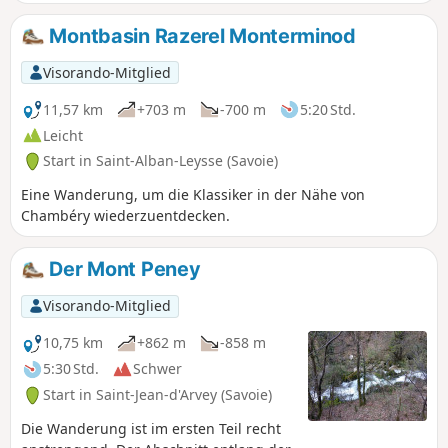
Sonntagnachmittagsausflugs, der in
Montmerlet oberhalb von Curienne
Montbasin Razerel Monterminod
beginnt und nur etwa hundert
Höhenmeter umfasst. Die
Visorando-Mitglied
Wegmarkierungen sind sehr gut.
11,57 km
+703 m
-700 m
5:20 Std.
Leicht
Start in Saint-Alban-Leysse (Savoie)
Eine Wanderung, um die Klassiker in der Nähe von
Chambéry wiederzuentdecken.
Der Mont Peney
Visorando-Mitglied
10,75 km
+862 m
-858 m
5:30 Std.
Schwer
Start in Saint-Jean-d'Arvey (Savoie)
Die Wanderung ist im ersten Teil recht