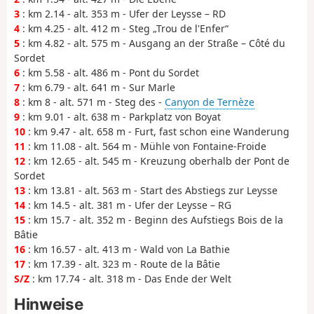
3
: km 2.14 - alt. 353 m - Ufer der Leysse – RD
4
: km 4.25 - alt. 412 m - Steg „Trou de l'Enfer“
5
: km 4.82 - alt. 575 m - Ausgang an der Straße – Côté du
Sordet
6
: km 5.58 - alt. 486 m - Pont du Sordet
7
: km 6.79 - alt. 641 m - Sur Marle
8
: km 8 - alt. 571 m - Steg des -
Canyon de Ternèze
9
: km 9.01 - alt. 638 m - Parkplatz von Boyat
10
: km 9.47 - alt. 658 m - Furt, fast schon eine Wanderung
11
: km 11.08 - alt. 564 m - Mühle von Fontaine-Froide
12
: km 12.65 - alt. 545 m - Kreuzung oberhalb der Pont de
Sordet
13
: km 13.81 - alt. 563 m - Start des Abstiegs zur Leysse
14
: km 14.5 - alt. 381 m - Ufer der Leysse – RG
15
: km 15.7 - alt. 352 m - Beginn des Aufstiegs Bois de la
Bâtie
16
: km 16.57 - alt. 413 m - Wald von La Bathie
17
: km 17.39 - alt. 323 m - Route de la Bâtie
S/Z
: km 17.74 - alt. 318 m - Das Ende der Welt
Hinweise