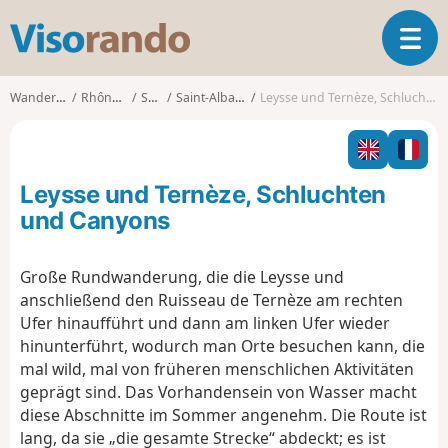
V
T
i
o
s
g
o
Wanderungen
Rhône-Alpes
Savoie
Saint-Alban-Leysse
Leysse und Ternèze, Schluchten und Canyons
g
r
l
a
e
n
n
d
Leysse und Ternèze, Schluchten
a
o
v
und Canyons
i
g
Große Rundwanderung, die die Leysse und
a
anschließend den Ruisseau de Ternèze am rechten
t
i
Ufer hinaufführt und dann am linken Ufer wieder
o
hinunterführt, wodurch man Orte besuchen kann, die
n
mal wild, mal von früheren menschlichen Aktivitäten
geprägt sind. Das Vorhandensein von Wasser macht
diese Abschnitte im Sommer angenehm. Die Route ist
lang, da sie „die gesamte Strecke“ abdeckt; es ist