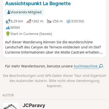
Aussichtspunkt La Bognette
Visorando-Mitglied
8,29 km
+262 m
-256 m
3:05 Std.
Mittel
Start in Curienne (Savoie)
Auf dieser Wanderung können Sie die wunderschöne
Landschaft des Canyon de Terneze entdecken und im Dorf
Curienne Informationen über die Motte Castrale erhalten.
Anschließend erreichen Sie den Gipfel der Bognette mit
einem 360°-Panoramablick. Auf dem Rückweg kommen Sie
Für mehr Wandertouren, benutze unsere
Suchmaschine
.
an der Stèle des Résistants vorbei.
Die Beschreibungen und GPX-Daten dieser Tour sind Eigentum
des Autors/der Autorin. Bitte nicht ohne Genehmigung
kopieren.
AUTOR
JCParavy