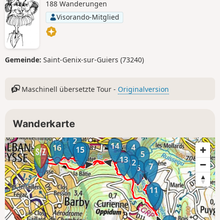
188 Wanderungen
Visorando-Mitglied
Gemeinde:
Saint-Genix-sur-Guiers (73240)
Maschinell übersetzte Tour -
Originalversion
Wanderkarte
2
1
14
4
16
15
3
5
13
17
12
7
6
11
8