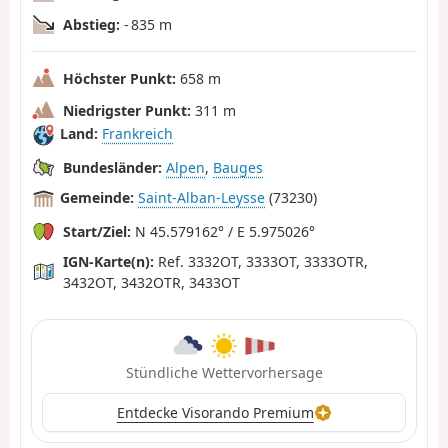
Abstieg:
- 835 m
Höchster Punkt:
658 m
Niedrigster Punkt:
311 m
Land:
Frankreich
Bundesländer:
Alpen
,
Bauges
Gemeinde:
Saint-Alban-Leysse
(73230)
Start/Ziel:
N 45.579162° / E 5.975026°
IGN-Karte(n):
Ref. 3332OT, 3333OT, 3333OTR,
3432OT, 3432OTR, 3433OT
Stündliche Wettervorhersage
Entdecke Visorando Premium