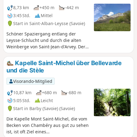
8,73 km
+450 m
-442 m
3:45 Std.
Mittel
Start in Saint-Alban-Leysse (Savoie)
Schöner Spaziergang entlang der
Leysse-Schlucht und durch die alten
Weinberge von Saint-Jean-d'Arvey. Der
Weg ist zwar nicht wirklich schwierig,
kann aber etwas steil und rutschig sein.
Kapelle Saint-Michel über Bellevarde
Er bietet herrliche Ausblicke auf die
und die Stèle
Leysse und die Felsen des Mont Peney.
Visorando-Mitglied
10,87 km
+680 m
-680 m
5:05 Std.
Leicht
Start in Barby (Savoie) (Savoie)
Die Kapelle Mont Saint-Michel, die vom
Becken von Chambéry aus gut zu sehen
ist, ist oft Ziel eines