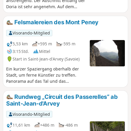
anstrengend. Der Abschnitt entlang der
Doria ist sehr angenehm. Auf dem
Gipfel hat man einen schönen Ausblick
auf Belledonne und Chartreuse. Der
Felsmalereien des Mont Peney
recht lange Abstieg ist ohne größere
Schwierigkeiten.
Visorando-Mitglied
5,53 km
+595 m
-595 m
3:15 Std.
Mittel
Start in Saint-Jean-d'Arvey (Savoie)
Ein kurzer Spaziergang oberhalb der
Stadt, um ferne Künstler zu treffen.
Panorama auf das Tal und das
gegenüberliegende Chartreuse-Massiv.
Rundweg „Circuit des Passerelles” ab
Saint-Jean-d'Arvey
Visorando-Mitglied
11,61 km
+486 m
-486 m