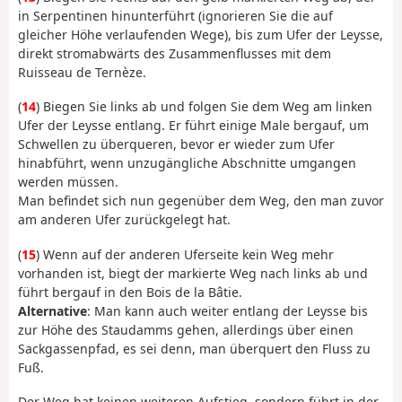
in Serpentinen hinunterführt (ignorieren Sie die auf
gleicher Höhe verlaufenden Wege), bis zum Ufer der Leysse,
direkt stromabwärts des Zusammenflusses mit dem
Ruisseau de Ternèze.
(
14
) Biegen Sie links ab und folgen Sie dem Weg am linken
Ufer der Leysse entlang. Er führt einige Male bergauf, um
Schwellen zu überqueren, bevor er wieder zum Ufer
hinabführt, wenn unzugängliche Abschnitte umgangen
werden müssen.
Man befindet sich nun gegenüber dem Weg, den man zuvor
am anderen Ufer zurückgelegt hat.
(
15
) Wenn auf der anderen Uferseite kein Weg mehr
vorhanden ist, biegt der markierte Weg nach links ab und
führt bergauf in den Bois de la Bâtie.
Alternative
: Man kann auch weiter entlang der Leysse bis
zur Höhe des Staudamms gehen, allerdings über einen
Sackgassenpfad, es sei denn, man überquert den Fluss zu
Fuß.
Der Weg hat keinen weiteren Aufstieg, sondern führt in der