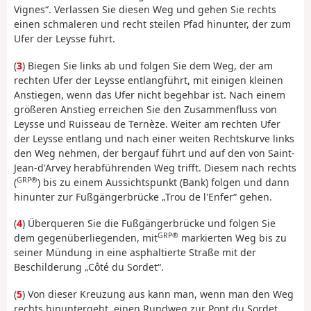
Vignes“. Verlassen Sie diesen Weg und gehen Sie rechts
einen schmaleren und recht steilen Pfad hinunter, der zum
Ufer der Leysse führt.
(
3
) Biegen Sie links ab und folgen Sie dem Weg, der am
rechten Ufer der Leysse entlangführt, mit einigen kleinen
Anstiegen, wenn das Ufer nicht begehbar ist. Nach einem
größeren Anstieg erreichen Sie den Zusammenfluss von
Leysse und Ruisseau de Ternèze. Weiter am rechten Ufer
der Leysse entlang und nach einer weiten Rechtskurve links
den Weg nehmen, der bergauf führt und auf den von Saint-
Jean-d'Arvey herabführenden Weg trifft. Diesem nach rechts
GRP®
(
) bis zu einem Aussichtspunkt (Bank) folgen und dann
hinunter zur Fußgängerbrücke „Trou de l'Enfer“ gehen.
(
4
) Überqueren Sie die Fußgängerbrücke und folgen Sie
GRP®
dem gegenüberliegenden, mit
markierten Weg bis zu
seiner Mündung in eine asphaltierte Straße mit der
Beschilderung „Côté du Sordet“.
(
5
) Von dieser Kreuzung aus kann man, wenn man den Weg
rechts hinuntergeht, einen Rundweg zur Pont du Sordet