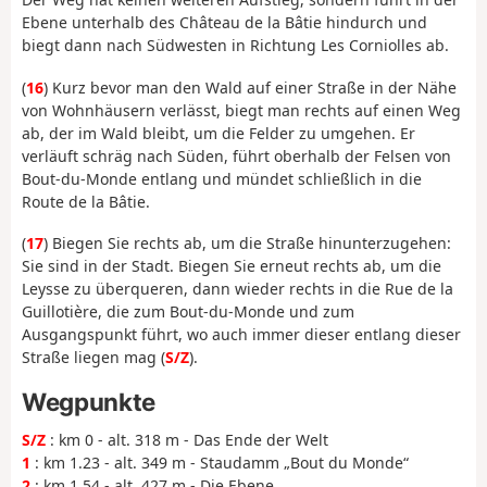
Ebene unterhalb des Château de la Bâtie hindurch und
biegt dann nach Südwesten in Richtung Les Corniolles ab.
(
16
) Kurz bevor man den Wald auf einer Straße in der Nähe
von Wohnhäusern verlässt, biegt man rechts auf einen Weg
ab, der im Wald bleibt, um die Felder zu umgehen. Er
verläuft schräg nach Süden, führt oberhalb der Felsen von
Bout-du-Monde entlang und mündet schließlich in die
Route de la Bâtie.
(
17
) Biegen Sie rechts ab, um die Straße hinunterzugehen:
Sie sind in der Stadt. Biegen Sie erneut rechts ab, um die
Leysse zu überqueren, dann wieder rechts in die Rue de la
Guillotière, die zum Bout-du-Monde und zum
Ausgangspunkt führt, wo auch immer dieser entlang dieser
Straße liegen mag (
S/Z
).
Wegpunkte
S/Z
: km 0 - alt. 318 m - Das Ende der Welt
1
: km 1.23 - alt. 349 m - Staudamm „Bout du Monde“
2
: km 1.54 - alt. 427 m - Die Ebene