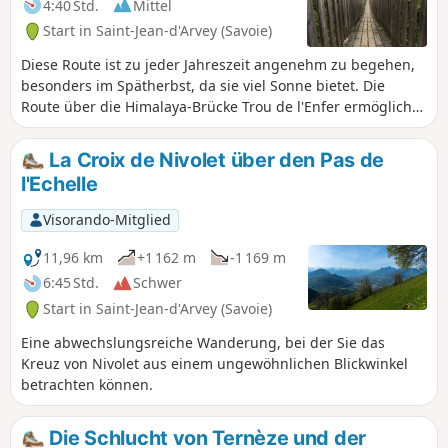
4:40 Std.
Mittel
Start in Saint-Jean-d'Arvey (Savoie)
Diese Route ist zu jeder Jahreszeit angenehm zu begehen,
besonders im Spätherbst, da sie viel Sonne bietet. Die
Route über die Himalaya-Brücke Trou de l'Enfer ermöglicht
es Ihnen, die kuriosen Windungen der Leysse zu entdecken.
La Croix de Nivolet über den Pas de
l'Echelle
Visorando-Mitglied
11,96 km
+1 162 m
-1 169 m
6:45 Std.
Schwer
Start in Saint-Jean-d'Arvey (Savoie)
Eine abwechslungsreiche Wanderung, bei der Sie das
Kreuz von Nivolet aus einem ungewöhnlichen Blickwinkel
betrachten können.
Die Schlucht von Ternèze und der