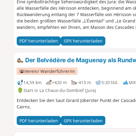
Eine symbolträchtige Sehenswürdigkeit des Jura: die Wass
alle Wasserfälle des Hérisson entdecken, beginnend am o
Rückwanderung entlang der 7 Wasserfälle von Hérisson so
die beiden größten Wasserfälle „L'Éventail” und „Le Gra
wandern, empfehlen wir Ihnen, am Maison des Cascades i
einfach zum Fuß des Éventail zu gelangen. Die Wasserfäl
frequentiert sein: Zögern Sie nicht, lieber im Frühling o
PDF herunterladen
GPX herunterladen
Der Belvédère de Maguenay als Rundw
Verein/ Wanderführer/in
14,59 km
+420 m
-413 m
5:20 Std.
Mit
Start in La Chaux-du-Dombief (Jura)
Entdecken Sie den Saut Girard (oberster Punkt der Cascad
Cairns.
PDF herunterladen
GPX herunterladen