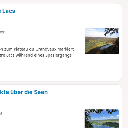
u
n
e Lacs
m
wer
on zum Plateau du Grandvaux markiert,
atre Lacs während eines Spaziergangs
nkte über die Seen
ht