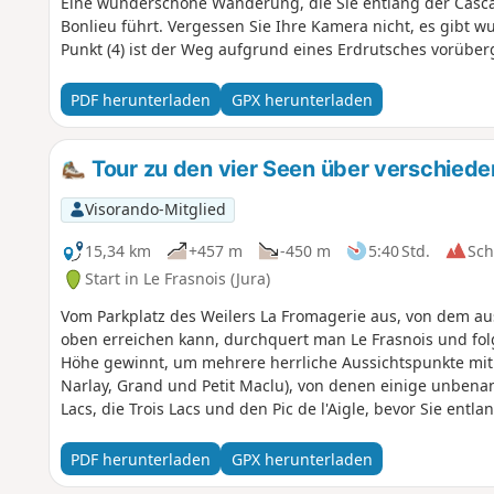
Eine wunderschöne Wanderung, die Sie entlang der Casc
Bonlieu führt. Vergessen Sie Ihre Kamera nicht, es gibt
Punkt (4) ist der Weg aufgrund eines Erdrutsches vorübe
PDF herunterladen
GPX herunterladen
Tour zu den vier Seen über verschiede
Visorando-Mitglied
15,34 km
+457 m
-450 m
5:40 Std.
Sc
Start in Le Frasnois (Jura)
Vom Parkplatz des Weilers La Fromagerie aus, von dem a
oben erreichen kann, durchquert man Le Frasnois und fol
Höhe gewinnt, um mehrere herrliche Aussichtspunkte mit 
Narlay, Grand und Petit Maclu), von denen einige unbena
Lacs, die Trois Lacs und den Pic de l'Aigle, bevor Sie ent
zurückkehren.
PDF herunterladen
GPX herunterladen