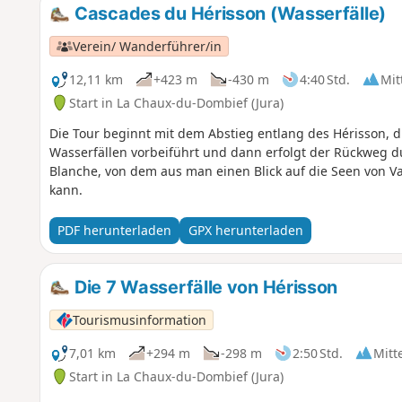
Cascades du Hérisson (Wasserfälle)
Verein/ Wanderführer/in
12,11 km
+423 m
-430 m
4:40 Std.
Mit
Start in La Chaux-du-Dombief (Jura)
Die Tour beginnt mit dem Abstieg entlang des Hérisson, d
Wasserfällen vorbeiführt und dann erfolgt der Rückweg 
Blanche, von dem aus man einen Blick auf die Seen von V
kann.
PDF herunterladen
GPX herunterladen
Die 7 Wasserfälle von Hérisson
Tourismusinformation
7,01 km
+294 m
-298 m
2:50 Std.
Mitt
Start in La Chaux-du-Dombief (Jura)