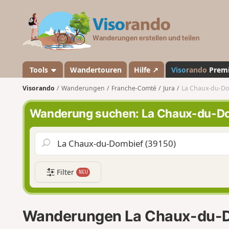
V
i
s
o
r
a
Tools
Wandertouren
Hilfe ↗
Viso
rando
Prem
n
Visorando
Wanderungen
Franche-Comté
Jura
La Chaux-du-Do
d
o
Wanderung suchen: La Chaux-du-D
Filter
NEU
Wanderungen La Chaux-du-