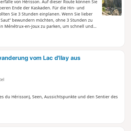
erfälle von Hérisson. Auf dieser Route können Sie
beren Ende der Kaskaden. Für die Hin- und
llten Sie 3 Stunden einplanen. Wenn Sie lieber
nd Saut” bewundern möchten, ohne 3 Stunden zu
n Ménétrux-en-Joux zu parken, um schnell und
le des Hérisson können im Sommer sehr stark
der Herbst zu kommen.
anderung vom Lac d'Ilay aus
tel
es du Hérisson), Seen, Aussichtspunkte und den Sentier des