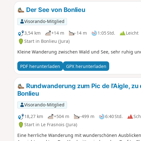
Der See von Bonlieu
Visorando-Mitglied
3,54 km
+14 m
-14 m
1:05 Std.
Leicht
Start in Bonlieu (Jura)
Kleine Wanderung zwischen Wald und See, sehr ruhig und
PDF herunterladen
GPX herunterladen
Rundwanderung zum Pic de l’Aigle, zu
Bonlieu
Visorando-Mitglied
18,27 km
+504 m
-499 m
6:40 Std.
Sc
Start in Le Frasnois (Jura)
Eine herrliche Wanderung mit wunderschönen Ausblicken 