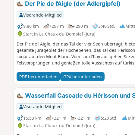
Der Pic de l'Aigle (der Adlergipfel)
Visorando-Mitglied
9,86 km
+297 m
-290 m
3:40 Std.
Mitt
Start in La Chaux-du-Dombief (Jura)
Der Pic de l'Aigle, der das Tal der vier Seen überragt, bie
gesamte Juragebiet der Hochebenen, das Tal des Hérisso
sogar auf den Mont Blanc. Vom Lac d'Ilay aus gehen Sie zu
Felsvorsprüngen und genieβen tolle Aussichten auf türki
PDF herunterladen
GPX herunterladen
Wasserfall Cascade du Hérisson und S
Visorando-Mitglied
15,53 km
+321 m
-321 m
5:20 Std.
Mit
Start in La Chaux-du-Dombief (Jura)