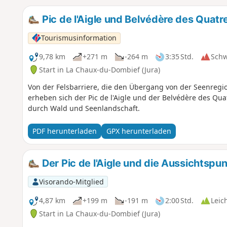
Pic de l'Aigle und Belvédère des Quatr
Tourismusinformation
9,78 km
+271 m
-264 m
3:35 Std.
Sch
Start in La Chaux-du-Dombief (Jura)
Von der Felsbarriere, die den Übergang von der Seenregi
erheben sich der Pic de l'Aigle und der Belvédère des Qu
durch Wald und Seenlandschaft.
PDF herunterladen
GPX herunterladen
Der Pic de l'Aigle und die Aussichtspu
Visorando-Mitglied
4,87 km
+199 m
-191 m
2:00 Std.
Leic
Start in La Chaux-du-Dombief (Jura)