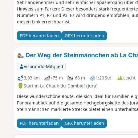
Sehr angenehmer und sehr einfacher Spaziergang über de
Hinweis zum Parken: Dieser besonders stark frequentierte
Nummern P1, P2 und P3. Es wird dringend empfohlen, auf
diesen Link erreichbar ist.
PDF herunterladen
GPX herunterladen
Der Weg der Steinmännchen ab La Ch
Visorando-Mitglied
3,93 km
+75 m
-68 m
1:20 Std.
Leicht
Start in La Chaux-du-Dombief (Jura)
Diese wunderschöne Route, die sich ideal für Familien eig
Panoramablick auf die gesamte Hochgebirgskette des Jura
Steinmännchen markierte Strecke bietet einen unterhalt
PDF herunterladen
GPX herunterladen