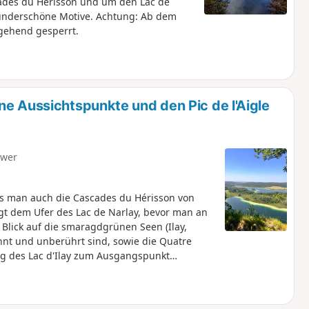
ades du Hérisson und um den Lac de
 wunderschöne Motive. Achtung: Ab dem
rgehend gesperrt.
ne Aussichtspunkte und den Pic de l'Aigle
hwer
us man auch die Cascades du Hérisson von
gt dem Ufer des Lac de Narlay, bevor man an
Blick auf die smaragdgrünen Seen (Ilay,
nnt und unberührt sind, sowie die Quatre
lang des Lac d'Ilay zum Ausgangspunkt