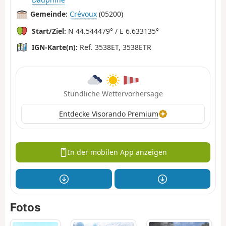
Gemeinde:
Crévoux
(05200)
Start/Ziel:
N 44.544479° / E 6.633135°
IGN-Karte(n):
Ref. 3538ET, 3538ETR
Stündliche Wettervorhersage
Entdecke Visorando Premium
In der mobilen App anzeigen
Fotos