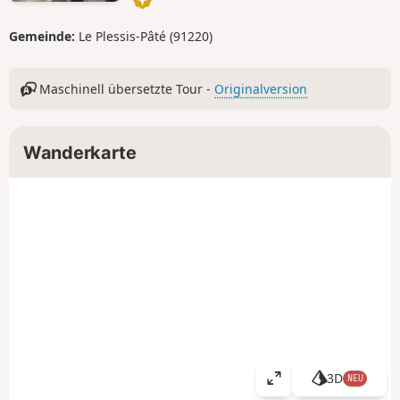
Gemeinde:
Le Plessis-Pâté (91220)
Maschinell übersetzte Tour -
Originalversion
Wanderkarte
3D
NEU
K