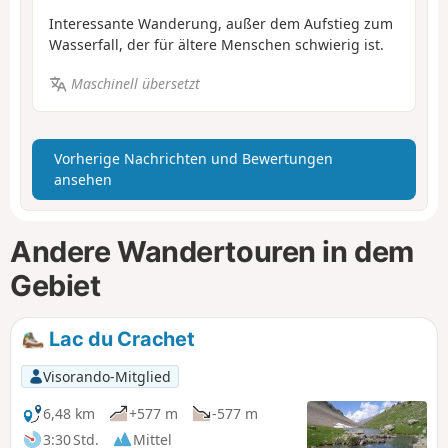
Interessante Wanderung, außer dem Aufstieg zum
Wasserfall, der für ältere Menschen schwierig ist.
Maschinell übersetzt
Vorherige Nachrichten und Bewertungen
ansehen
Andere Wandertouren in dem
Gebiet
Lac du Crachet
Visorando-Mitglied
6,48 km
+577 m
-577 m
3:30 Std.
Mittel