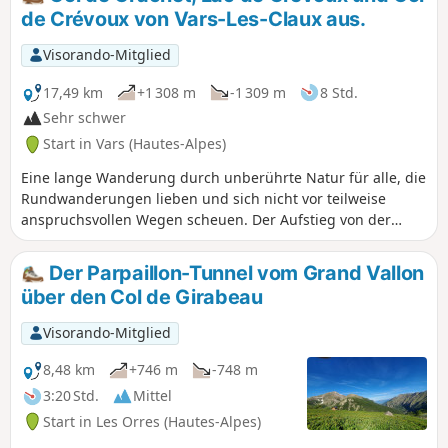
de Crévoux von Vars-Les-Claux aus.
Visorando-Mitglied
17,49 km
+1 308 m
-1 309 m
8 Std.
Sehr schwer
Start in Vars (Hautes-Alpes)
Eine lange Wanderung durch unberührte Natur für alle, die
Rundwanderungen lieben und sich nicht vor teilweise
anspruchsvollen Wegen scheuen. Der Aufstieg von der
Crachet-Hütte zum Col de Crévoux (oder Col de Jaffeuil)
erfolgt nämlich über einen oft schrägen Pfad, auf dem man
Der Parpaillon-Tunnel vom Grand Vallon
trittsicher sein muss (siehe Abschnitt „Praktische
über den Col de Girabeau
Informationen“). Aber es ist sehr naturbelassen! Man kann
diese Rundwanderung abkürzen, indem man mit dem
Visorando-Mitglied
Shuttlebus zum Col de Vars hinauffährt und auf dem
Rückweg (wenn möglich) einen Sessellift nimmt, um zum
8,48 km
+746 m
-748 m
Skigebiet zurückzukehren.
3:20 Std.
Mittel
Start in Les Orres (Hautes-Alpes)