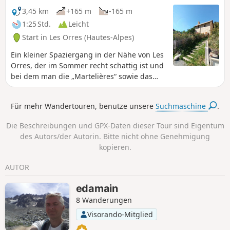
3,45 km
+165 m
-165 m
1:25 Std.
Leicht
Start in Les Orres (Hautes-Alpes)
Ein kleiner Spaziergang in der Nähe von Les
Orres, der im Sommer recht schattig ist und
bei dem man die „Martelières“ sowie das
Kulturerbe der durchquerten Weiler
entdecken kann: eine Burgruine, kleine
Für mehr Wandertouren, benutze unsere
Suchmaschine
.
Kapellen, eine alte Schule und Brunnen.
Nach einem Wildbach folgt ein Aufstieg, der
Die Beschreibungen und GPX-Daten dieser Tour sind Eigentum
die Beine in Schwung bringt – aber dafür
des Autors/der Autorin. Bitte nicht ohne Genehmigung
geht es anschließend umso besser wieder
kopieren.
bergab!
AUTOR
edamain
8 Wanderungen
Visorando-Mitglied