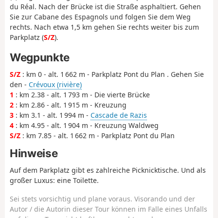
du Réal. Nach der Brücke ist die Straße asphaltiert. Gehen
Sie zur Cabane des Espagnols und folgen Sie dem Weg
rechts. Nach etwa 1,5 km gehen Sie rechts weiter bis zum
Parkplatz (
S/Z
).
Wegpunkte
S/Z
: km 0 - alt. 1 662 m - Parkplatz Pont du Plan . Gehen Sie
den -
Crévoux (rivière)
1
: km 2.38 - alt. 1 793 m - Die vierte Brücke
2
: km 2.86 - alt. 1 915 m - Kreuzung
3
: km 3.1 - alt. 1 994 m -
Cascade de Razis
4
: km 4.95 - alt. 1 904 m - Kreuzung Waldweg
S/Z
: km 7.85 - alt. 1 662 m - Parkplatz Pont du Plan
Hinweise
Auf dem Parkplatz gibt es zahlreiche Picknicktische. Und als
großer Luxus: eine Toilette.
Sei stets vorsichtig und plane voraus. Visorando und der
Autor / die Autorin dieser Tour können im Falle eines Unfalls