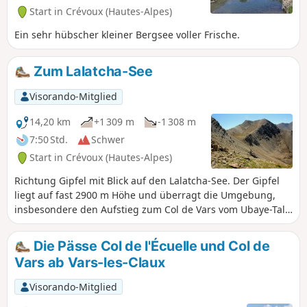
Start in Crévoux (Hautes-Alpes)
Ein sehr hübscher kleiner Bergsee voller Frische.
Zum Lalatcha-See
Visorando-Mitglied
14,20 km
+1 309 m
-1 308 m
7:50 Std.
Schwer
Start in Crévoux (Hautes-Alpes)
Richtung Gipfel mit Blick auf den Lalatcha-See. Der Gipfel
liegt auf fast 2900 m Höhe und überragt die Umgebung,
insbesondere den Aufstieg zum Col de Vars vom Ubaye-Tal
aus.
Die Pässe Col de l'Écuelle und Col de
Vars ab Vars-les-Claux
Visorando-Mitglied