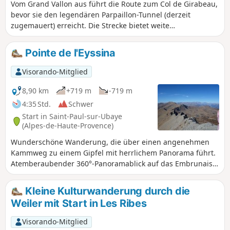
Vom Grand Vallon aus führt die Route zum Col de Girabeau,
bevor sie den legendären Parpaillon-Tunnel (derzeit
zugemauert) erreicht. Die Strecke bietet weite
Panoramablicke und stellt eine schöne Alternative in der
Natur zur Piste de Crévoux dar, die im Sommer von
Pointe de l'Eyssina
Kraftfahrzeugen stark frequentiert wird.
Visorando-Mitglied
8,90 km
+719 m
-719 m
4:35 Std.
Schwer
Start in Saint-Paul-sur-Ubaye
(Alpes-de-Haute-Provence)
Wunderschöne Wanderung, die über einen angenehmen
Kammweg zu einem Gipfel mit herrlichem Panorama führt.
Atemberaubender 360°-Panoramablick auf das Embrunais,
das Dévoluy, die Écrins, das Queyras und das Ubaye. Die
Route verläuft auf einem nicht markierten Weg, daher sollte
Kleine Kulturwanderung durch die
die Beschreibung durch die App Visorando ergänzt werden.
Weiler mit Start in Les Ribes
Visorando-Mitglied