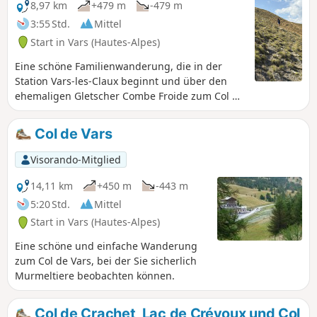
8,97 km
+479 m
-479 m
3:55 Std.
Mittel
Start in Vars (Hautes-Alpes)
Eine schöne Familienwanderung, die in der
Station Vars-les-Claux beginnt und über den
ehemaligen Gletscher Combe Froide zum Col de
l'Écuelle und dann zum sehr touristischen Col
de Vars führt. Es gibt zahlreiche Varianten
Col de Vars
dieser Wanderung, ich schlage Ihnen die
wildeste Route vor, um die von Menschenhand
Visorando-Mitglied
geschaffenen Anlagen in den Bergen zu
vermeiden.
14,11 km
+450 m
-443 m
5:20 Std.
Mittel
Start in Vars (Hautes-Alpes)
Eine schöne und einfache Wanderung
zum Col de Vars, bei der Sie sicherlich
Murmeltiere beobachten können.
Col de Crachet, Lac de Crévoux und Col