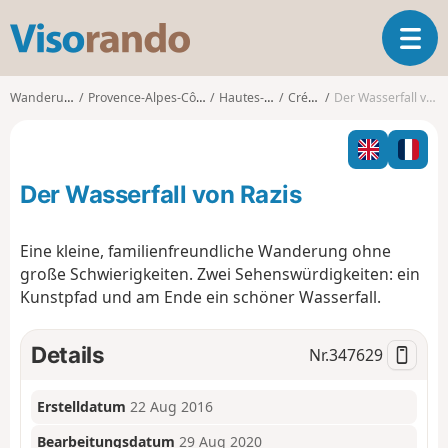
V
T
i
o
s
g
o
Wanderungen
Provence-Alpes-Côte d'Azur
Hautes-Alpes
Crévoux
Der Wasserfall von Razis
g
r
l
a
e
n
n
d
Der Wasserfall von Razis
a
o
v
i
Eine kleine, familienfreundliche Wanderung ohne
g
große Schwierigkeiten. Zwei Sehenswürdigkeiten: ein
a
Kunstpfad und am Ende ein schöner Wasserfall.
t
i
o
Details
Nr.
347629
n
Erstelldatum
22 Aug 2016
Bearbeitungsdatum
29 Aug 2020