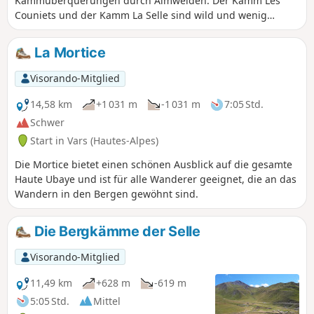
Kammüberquerungen durch Almweiden. Der Kamm Les
Couniets und der Kamm La Selle sind wild und wenig
begangen. Herrlicher Blick auf die umliegenden Berge.
La Mortice
Visorando-Mitglied
14,58 km
+1 031 m
-1 031 m
7:05 Std.
Schwer
Start in Vars (Hautes-Alpes)
Die Mortice bietet einen schönen Ausblick auf die gesamte
Haute Ubaye und ist für alle Wanderer geeignet, die an das
Wandern in den Bergen gewöhnt sind.
Die Bergkämme der Selle
Visorando-Mitglied
11,49 km
+628 m
-619 m
5:05 Std.
Mittel