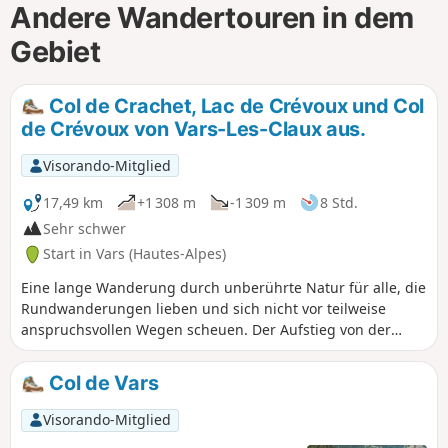
Andere Wandertouren in dem
Gebiet
Col de Crachet, Lac de Crévoux und Col
de Crévoux von Vars-Les-Claux aus.
Visorando-Mitglied
17,49 km
+1 308 m
-1 309 m
8 Std.
Sehr schwer
Start in Vars (Hautes-Alpes)
Eine lange Wanderung durch unberührte Natur für alle, die
Rundwanderungen lieben und sich nicht vor teilweise
anspruchsvollen Wegen scheuen. Der Aufstieg von der
Crachet-Hütte zum Col de Crévoux (oder Col de Jaffeuil)
erfolgt nämlich über einen oft schrägen Pfad, auf dem man
Col de Vars
trittsicher sein muss (siehe Abschnitt „Praktische
Informationen“). Aber es ist sehr naturbelassen! Man kann
Visorando-Mitglied
diese Rundwanderung abkürzen, indem man mit dem