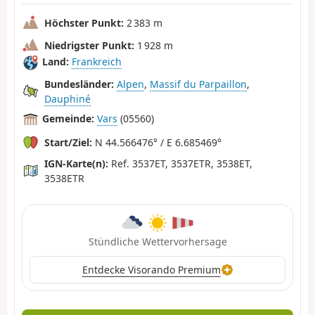
Höchster Punkt:
2 383 m
Niedrigster Punkt:
1 928 m
Land:
Frankreich
Bundesländer:
Alpen
,
Massif du Parpaillon
,
Dauphiné
Gemeinde:
Vars
(05560)
Start/Ziel:
N 44.566476° / E 6.685469°
IGN-Karte(n):
Ref. 3537ET, 3537ETR, 3538ET,
3538ETR
Stündliche Wettervorhersage
Entdecke Visorando Premium