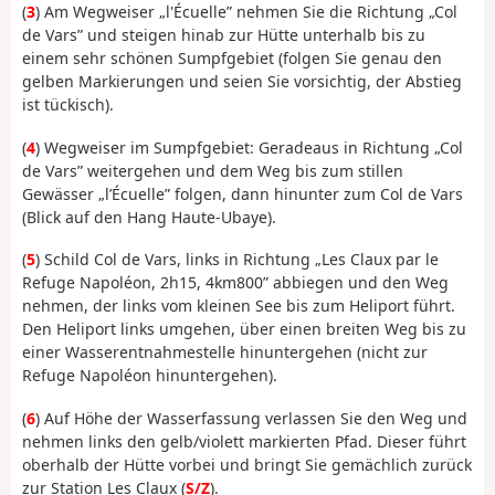
(
3
) Am Wegweiser „l'Écuelle” nehmen Sie die Richtung „Col
de Vars” und steigen hinab zur Hütte unterhalb bis zu
einem sehr schönen Sumpfgebiet (folgen Sie genau den
gelben Markierungen und seien Sie vorsichtig, der Abstieg
ist tückisch).
(
4
) Wegweiser im Sumpfgebiet: Geradeaus in Richtung „Col
de Vars” weitergehen und dem Weg bis zum stillen
Gewässer „l’Écuelle” folgen, dann hinunter zum Col de Vars
(Blick auf den Hang Haute-Ubaye).
(
5
) Schild Col de Vars, links in Richtung „Les Claux par le
Refuge Napoléon, 2h15, 4km800” abbiegen und den Weg
nehmen, der links vom kleinen See bis zum Heliport führt.
Den Heliport links umgehen, über einen breiten Weg bis zu
einer Wasserentnahmestelle hinuntergehen (nicht zur
Refuge Napoléon hinuntergehen).
(
6
) Auf Höhe der Wasserfassung verlassen Sie den Weg und
nehmen links den gelb/violett markierten Pfad. Dieser führt
oberhalb der Hütte vorbei und bringt Sie gemächlich zurück
zur Station Les Claux (
S/Z
).