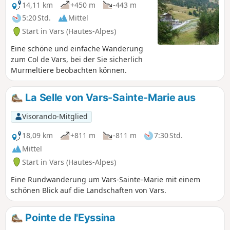
Shuttlebus zum Col de Vars hinauffährt und auf dem
14,11 km
+450 m
-443 m
Rückweg (wenn möglich) einen Sessellift nimmt, um zum
5:20 Std.
Mittel
Skigebiet zurückzukehren.
Start in Vars (Hautes-Alpes)
Eine schöne und einfache Wanderung
zum Col de Vars, bei der Sie sicherlich
Murmeltiere beobachten können.
La Selle von Vars-Sainte-Marie aus
Visorando-Mitglied
18,09 km
+811 m
-811 m
7:30 Std.
Mittel
Start in Vars (Hautes-Alpes)
Eine Rundwanderung um Vars-Sainte-Marie mit einem
schönen Blick auf die Landschaften von Vars.
Pointe de l'Eyssina