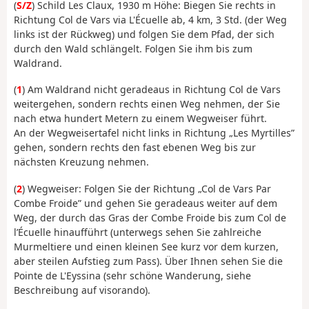
(
S/Z
) Schild Les Claux, 1930 m Höhe: Biegen Sie rechts in
Richtung Col de Vars via L'Écuelle ab, 4 km, 3 Std. (der Weg
links ist der Rückweg) und folgen Sie dem Pfad, der sich
durch den Wald schlängelt. Folgen Sie ihm bis zum
Waldrand.
(
1
) Am Waldrand nicht geradeaus in Richtung Col de Vars
weitergehen, sondern rechts einen Weg nehmen, der Sie
nach etwa hundert Metern zu einem Wegweiser führt.
An der Wegweisertafel nicht links in Richtung „Les Myrtilles”
gehen, sondern rechts den fast ebenen Weg bis zur
nächsten Kreuzung nehmen.
(
2
) Wegweiser: Folgen Sie der Richtung „Col de Vars Par
Combe Froide” und gehen Sie geradeaus weiter auf dem
Weg, der durch das Gras der Combe Froide bis zum Col de
l’Écuelle hinaufführt (unterwegs sehen Sie zahlreiche
Murmeltiere und einen kleinen See kurz vor dem kurzen,
aber steilen Aufstieg zum Pass). Über Ihnen sehen Sie die
Pointe de L'Eyssina (sehr schöne Wanderung, siehe
Beschreibung auf visorando).