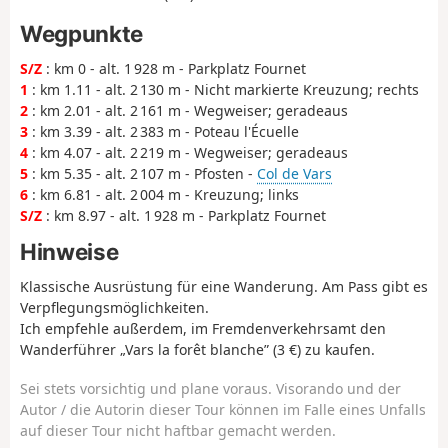
Wegpunkte
S/Z
: km 0 - alt. 1 928 m - Parkplatz Fournet
1
: km 1.11 - alt. 2 130 m - Nicht markierte Kreuzung; rechts
2
: km 2.01 - alt. 2 161 m - Wegweiser; geradeaus
3
: km 3.39 - alt. 2 383 m - Poteau l'Écuelle
4
: km 4.07 - alt. 2 219 m - Wegweiser; geradeaus
5
: km 5.35 - alt. 2 107 m - Pfosten -
Col de Vars
6
: km 6.81 - alt. 2 004 m - Kreuzung; links
S/Z
: km 8.97 - alt. 1 928 m - Parkplatz Fournet
Hinweise
Klassische Ausrüstung für eine Wanderung. Am Pass gibt es
Verpflegungsmöglichkeiten.
Ich empfehle außerdem, im Fremdenverkehrsamt den
Wanderführer „Vars la forêt blanche” (3 €) zu kaufen.
Sei stets vorsichtig und plane voraus. Visorando und der
Autor / die Autorin dieser Tour können im Falle eines Unfalls
auf dieser Tour nicht haftbar gemacht werden.