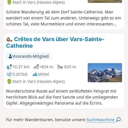
Start in Vars (Hautes-Alpes)
Schöne Wanderung ab dem Dorf Sainte-Catherine. Man
wandert von einem Tal zum anderen. Unterwegs gibt es ein
schönes Tal, viele Murmeltiere und einen interessanten
Abstieg entlang des Wildbachs Chagnon zu sehen.
Crêtes de Vars über Vars-Sainte-
Catherine
Visorando-Mitglied
10,37 km
+824 m
-820 m
5:20 Std.
Mittel
Start in Vars (Hautes-Alpes)
Wunderschöne Route auf einem zerklüfteten Felsgrat mit
herrlichem Blick auf die Font Sancte und die umliegenden
Gipfel. Allgegenwärtiges Panorama auf die Écrins.
Für mehr Wandertouren, benutze unsere
Suchmaschine
.