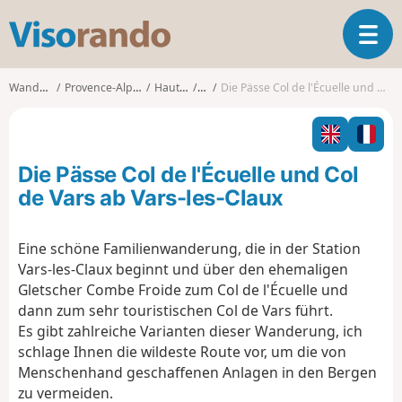
V
T
i
o
s
g
o
Wanderungen
Provence-Alpes-Côte d'Azur
Hautes-Alpes
Vars
Die Pässe Col de l'Écuelle und Col de Vars ab Vars-les-Claux
g
r
l
a
e
n
n
d
Die Pässe Col de l'Écuelle und Col
a
o
v
de Vars ab Vars-les-Claux
i
g
Eine schöne Familienwanderung, die in der Station
a
Vars-les-Claux beginnt und über den ehemaligen
t
i
Gletscher Combe Froide zum Col de l'Écuelle und
o
dann zum sehr touristischen Col de Vars führt.
n
Es gibt zahlreiche Varianten dieser Wanderung, ich
schlage Ihnen die wildeste Route vor, um die von
Menschenhand geschaffenen Anlagen in den Bergen
zu vermeiden.