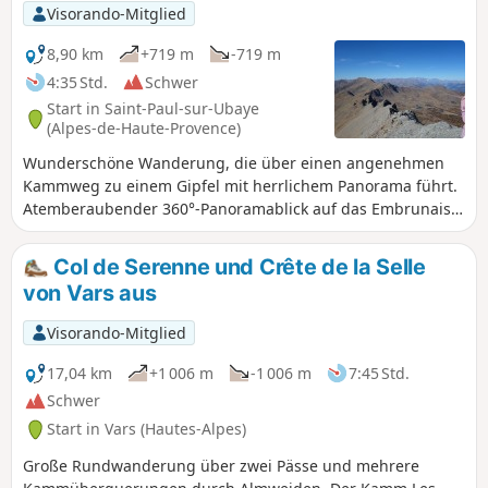
Visorando-Mitglied
8,90 km
+719 m
-719 m
4:35 Std.
Schwer
Start in Saint-Paul-sur-Ubaye
(Alpes-de-Haute-Provence)
Wunderschöne Wanderung, die über einen angenehmen
Kammweg zu einem Gipfel mit herrlichem Panorama führt.
Atemberaubender 360°-Panoramablick auf das Embrunais,
das Dévoluy, die Écrins, das Queyras und das Ubaye. Die
Route verläuft auf einem nicht markierten Weg, daher sollte
Col de Serenne und Crête de la Selle
die Beschreibung durch die App Visorando ergänzt werden.
von Vars aus
Visorando-Mitglied
17,04 km
+1 006 m
-1 006 m
7:45 Std.
Schwer
Start in Vars (Hautes-Alpes)
Große Rundwanderung über zwei Pässe und mehrere