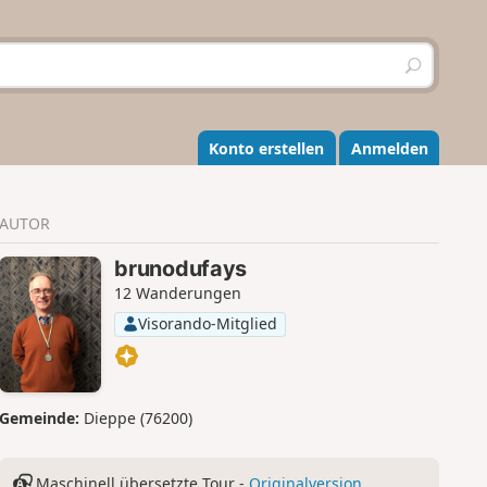
S
u
c
h
e
Konto erstellen
Anmelden
n
AUTOR
brunodufays
12 Wanderungen
Visorando-Mitglied
Gemeinde:
Dieppe (76200)
Maschinell übersetzte Tour -
Originalversion