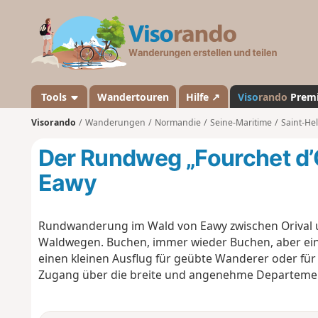
V
i
s
o
r
a
Tools
Wandertouren
Hilfe ↗
Viso
rando
Prem
n
Visorando
Wanderungen
Normandie
Seine-Maritime
Saint-Hel
d
o
Der Rundweg „Fourchet d’
Eawy
Rundwanderung im Wald von Eawy zwischen Orival u
Waldwegen. Buchen, immer wieder Buchen, aber eine
einen kleinen Ausflug für geübte Wanderer oder für
Zugang über die breite und angenehme Departeme