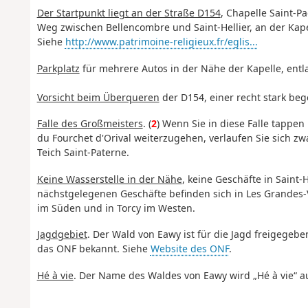
Der Startpunkt liegt an der Straße D154
, Chapelle Saint-Pa
Weg zwischen Bellencombre und Saint-Hellier, an der Kapel
Siehe
http://www.patrimoine-religieux.fr/eglis...
Parkplatz
für mehrere Autos in der Nähe der Kapelle, entla
Vorsicht beim Überqueren
der D154, einer recht stark be
Falle des Großmeisters
. (
2
) Wenn Sie in diese Falle tappen
du Fourchet d'Orival weiterzugehen, verlaufen Sie sich z
Teich Saint-Paterne.
Keine Wasserstelle in der Nähe
, keine Geschäfte in Saint
nächstgelegenen Geschäfte befinden sich in Les Grandes-V
im Süden und in Torcy im Westen.
Jagdgebiet
. Der Wald von Eawy ist für die Jagd freigegeb
das ONF bekannt. Siehe
Website des ONF
.
Hé à vie
. Der Name des Waldes von Eawy wird „Hé à vie“ 