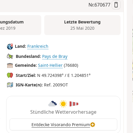
Nr.
670677
tungsdatum
Letzte Bewertung
Dez 2019
25 Mai 2020
Land:
Frankreich
Bundesland:
Pays de Bray
Gemeinde:
Saint-Hellier
(76680)
Start/Ziel:
N 49.724398° / E 1.204851°
IGN-Karte(n):
Ref. 2009OT
Stündliche Wettervorhersage
Entdecke Visorando Premium