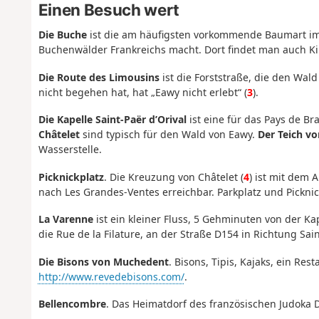
Einen Besuch wert
Die Buche
ist die am häufigsten vorkommende Baumart im
Buchenwälder Frankreichs macht. Dort findet man auch K
Die Route des Limousins
ist die Forststraße, die den Wal
nicht begehen hat, hat „Eawy nicht erlebt“ (
3
).
Die Kapelle Saint-Paër d’Orival
ist eine für das Pays de Br
Châtelet
sind typisch für den Wald von Eawy.
Der Teich vo
Wasserstelle.
Picknickplatz
. Die Kreuzung von Châtelet (
4
) ist mit dem 
nach Les Grandes-Ventes erreichbar. Parkplatz und Picknic
La Varenne
ist ein kleiner Fluss, 5 Gehminuten von der K
die Rue de la Filature, an der Straße D154 in Richtung Saint
Die Bisons von Muchedent
. Bisons, Tipis, Kajaks, ein Re
http://www.revedebisons.com/
.
Bellencombre
. Das Heimatdorf des französischen Judoka D