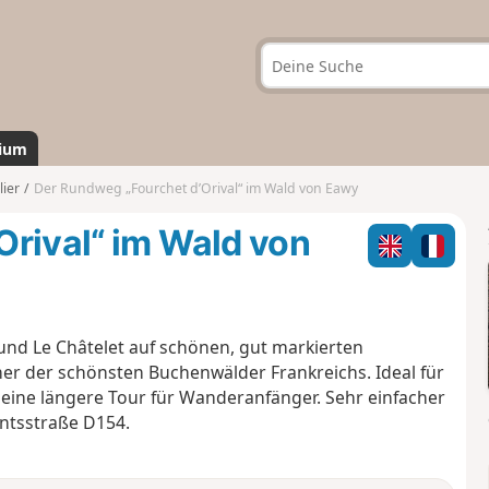
ium
lier
Der Rundweg „Fourchet d’Orival“ im Wald von Eawy
Orival“ im Wald von
nd Le Châtelet auf schönen, gut markierten
r der schönsten Buchenwälder Frankreichs. Ideal für
 eine längere Tour für Wanderanfänger. Sehr einfacher
ntsstraße D154.