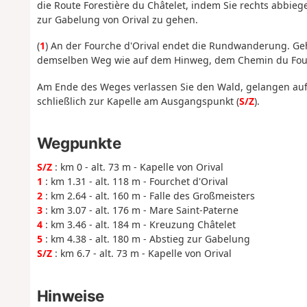
die Route Forestière du Châtelet, indem Sie rechts abbieg
zur Gabelung von Orival zu gehen.
(
1
) An der Fourche d'Orival endet die Rundwanderung. Gehe
demselben Weg wie auf dem Hinweg, dem Chemin du Fourch
Am Ende des Weges verlassen Sie den Wald, gelangen auf d
schließlich zur Kapelle am Ausgangspunkt (
S/Z
).
Wegpunkte
S/Z
: km 0 - alt. 73 m - Kapelle von Orival
1
: km 1.31 - alt. 118 m - Fourchet d'Orival
2
: km 2.64 - alt. 160 m - Falle des Großmeisters
3
: km 3.07 - alt. 176 m - Mare Saint-Paterne
4
: km 3.46 - alt. 184 m - Kreuzung Châtelet
5
: km 4.38 - alt. 180 m - Abstieg zur Gabelung
S/Z
: km 6.7 - alt. 73 m - Kapelle von Orival
Hinweise