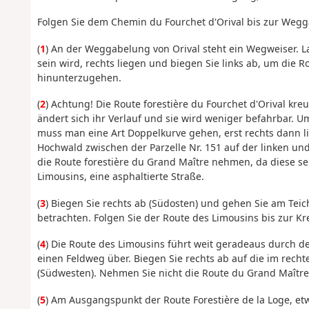
Folgen Sie dem Chemin du Fourchet d'Orival bis zur Wegg
(
1
) An der Weggabelung von Orival steht ein Wegweiser. La
sein wird, rechts liegen und biegen Sie links ab, um die R
hinunterzugehen.
(
2
) Achtung! Die Route forestière du Fourchet d'Orival kreu
ändert sich ihr Verlauf und sie wird weniger befahrbar. Um
muss man eine Art Doppelkurve gehen, erst rechts dann l
Hochwald zwischen der Parzelle Nr. 151 auf der linken und 
die Route forestière du Grand Maître nehmen, da diese se
Limousins, eine asphaltierte Straße.
(
3
) Biegen Sie rechts ab (Südosten) und gehen Sie am Teic
betrachten. Folgen Sie der Route des Limousins bis zur K
(
4
) Die Route des Limousins führt weit geradeaus durch de
einen Feldweg über. Biegen Sie rechts ab auf die im recht
(Südwesten). Nehmen Sie nicht die Route du Grand Maître
(
5
) Am Ausgangspunkt der Route Forestière de la Loge, et