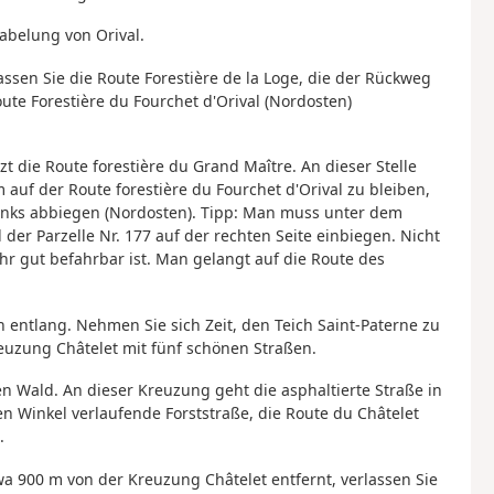
abelung von Orival.
ssen Sie die Route Forestière de la Loge, die der Rückweg
oute Forestière du Fourchet d'Orival (Nordosten)
zt die Route forestière du Grand Maître. An dieser Stelle
 auf der Route forestière du Fourchet d'Orival zu bleiben,
inks abbiegen (Nordosten). Tipp: Man muss unter dem
der Parzelle Nr. 177 auf der rechten Seite einbiegen. Nicht
hr gut befahrbar ist. Man gelangt auf die Route des
h entlang. Nehmen Sie sich Zeit, den Teich Saint-Paterne zu
reuzung Châtelet mit fünf schönen Straßen.
n Wald. An dieser Kreuzung geht die asphaltierte Straße in
en Winkel verlaufende Forststraße, die Route du Châtelet
.
wa 900 m von der Kreuzung Châtelet entfernt, verlassen Sie