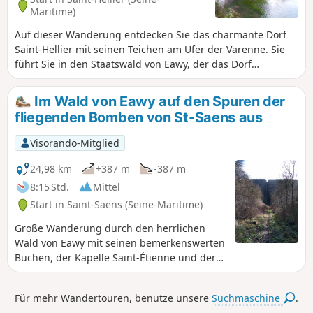
Maritime)
Auf dieser Wanderung entdecken Sie das charmante Dorf
Saint-Hellier mit seinen Teichen am Ufer der Varenne. Sie
führt Sie in den Staatswald von Eawy, der das Dorf
überragt.
Im Wald von Eawy auf den Spuren der
fliegenden Bomben von St-Saens aus
Visorando-Mitglied
24,98 km
+387 m
-387 m
8:15 Std.
Mittel
Start in Saint-Saëns (Seine-Maritime)
Große Wanderung durch den herrlichen
Wald von Eawy mit seinen bemerkenswerten
Buchen, der Kapelle Saint-Étienne und der
V1-Stelle im Val Ygot, einem Überbleibsel
aus dem Zweiten Weltkrieg.
Für mehr Wandertouren, benutze unsere
Suchmaschine
.