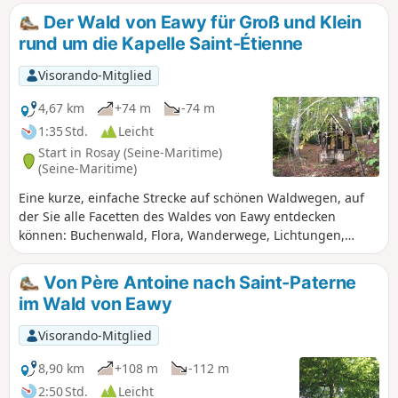
entdecken. Wir werden auch die Carcahoux entdecken. Der
Der Wald von Eawy für Groß und Klein
Spaziergang führt uns zum Puits Merveilleux und wir
rund um die Kapelle Saint-Étienne
kommen an der Allée des Limousins vorbei. Achtung: Der
Weg zwischen den „1 ” und den „2 ” ist fast verschwunden,
Visorando-Mitglied
man muss abseits der Wege gehen, aber in Richtung
Norden bleiben.
4,67 km
+74 m
-74 m
1:35 Std.
Leicht
Start in Rosay (Seine-Maritime)
(Seine-Maritime)
Eine kurze, einfache Strecke auf schönen Waldwegen, auf
der Sie alle Facetten des Waldes von Eawy entdecken
können: Buchenwald, Flora, Wanderwege, Lichtungen,
Sehenswürdigkeiten, Holzschläge, Feuchtgebiete,
Picknickplätze. Ideal für einen Ausflug mit der ganzen
Von Père Antoine nach Saint-Paterne
Familie, mit Eltern, kleinen Kindern und Großeltern. Eine
im Wald von Eawy
verkürzte Variante ist ebenfalls möglich.
Visorando-Mitglied
8,90 km
+108 m
-112 m
2:50 Std.
Leicht