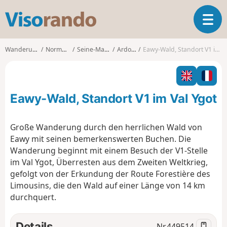
V
T
i
o
s
g
o
Wanderungen
Normandie
Seine-Maritime
Ardouval
Eawy-Wald, Standort V1 im Val Ygot
g
r
l
a
e
n
n
d
Eawy-Wald, Standort V1 im Val Ygot
a
o
v
i
Große Wanderung durch den herrlichen Wald von
g
Eawy mit seinen bemerkenswerten Buchen. Die
a
Wanderung beginnt mit einem Besuch der V1-Stelle
t
im Val Ygot, Überresten aus dem Zweiten Weltkrieg,
i
o
gefolgt von der Erkundung der Route Forestière des
n
Limousins, die den Wald auf einer Länge von 14 km
durchquert.
Details
Nr.
449514