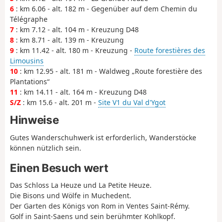
6
: km 6.06 - alt. 182 m - Gegenüber auf dem Chemin du
Télégraphe
7
: km 7.12 - alt. 104 m - Kreuzung D48
8
: km 8.71 - alt. 139 m - Kreuzung
9
: km 11.42 - alt. 180 m - Kreuzung -
Route forestières des
Limousins
10
: km 12.95 - alt. 181 m - Waldweg „Route forestière des
Plantations“
11
: km 14.11 - alt. 164 m - Kreuzung D48
S/Z
: km 15.6 - alt. 201 m -
Site V1 du Val d'Ygot
Hinweise
Gutes Wanderschuhwerk ist erforderlich, Wanderstöcke
können nützlich sein.
Einen Besuch wert
Das Schloss La Heuze und La Petite Heuze.
Die Bisons und Wölfe in Muchedent.
Der Garten des Königs von Rom in Ventes Saint-Rémy.
Golf in Saint-Saens und sein berühmter Kohlkopf.