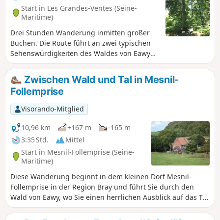
Start in Les Grandes-Ventes (Seine-
Maritime)
Drei Stunden Wanderung inmitten großer
Buchen. Die Route führt an zwei typischen
Sehenswürdigkeiten des Waldes von Eawy
vorbei: einer bemerkenswerten Buche, der
„Hêtre du Père Antoine“, und einem Teich,
Zwischen Wald und Tal in Mesnil-
dem „Mare de Saint-Paterne“. Ein zu jeder
Follemprise
Jahreszeit leicht zu bewältigender Rundweg,
da die abseits der Wege verlaufende
Visorando-Mitglied
Variante keine schlammigen Abschnitte
aufweist.
10,96 km
+167 m
-165 m
3:35 Std.
Mittel
Start in Mesnil-Follemprise (Seine-
Maritime)
Diese Wanderung beginnt in dem kleinen Dorf Mesnil-
Follemprise in der Region Bray und führt Sie durch den
Wald von Eawy, wo Sie einen herrlichen Ausblick auf das Tal
von Béthune genießen können. Entlang der mit Grün
markierten Route, die dem Rundweg Nr. 8 entspricht, sehen