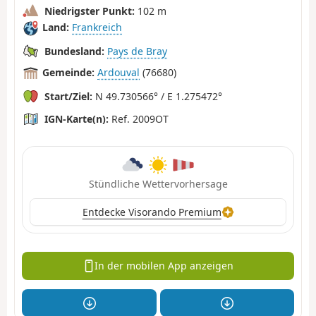
Niedrigster Punkt:
102 m
Land:
Frankreich
Bundesland:
Pays de Bray
Gemeinde:
Ardouval
(76680)
Start/Ziel:
N 49.730566° / E 1.275472°
IGN-Karte(n):
Ref. 2009OT
Stündliche Wettervorhersage
Entdecke Visorando Premium
In der mobilen App anzeigen