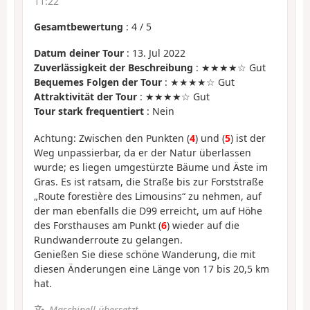
11:22
Gesamtbewertung
:
4
/
5
Datum deiner Tour
: 13. Jul 2022
Zuverlässigkeit der Beschreibung
: ★★★★☆ Gut
Bequemes Folgen der Tour
: ★★★★☆ Gut
Attraktivität der Tour
: ★★★★☆ Gut
Tour stark frequentiert
: Nein
Achtung: Zwischen den Punkten (
4
) und (
5
) ist der
Weg unpassierbar, da er der Natur überlassen
wurde; es liegen umgestürzte Bäume und Äste im
Gras. Es ist ratsam, die Straße bis zur Forststraße
„Route forestière des Limousins“ zu nehmen, auf
der man ebenfalls die D99 erreicht, um auf Höhe
des Forsthauses am Punkt (
6
) wieder auf die
Rundwanderroute zu gelangen.
Genießen Sie diese schöne Wanderung, die mit
diesen Änderungen eine Länge von 17 bis 20,5 km
hat.
Maschinell übersetzt