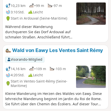
10,23 km
+99 m
-97 m
3:10 Std.
Leicht
Start in Ardouval (Seine-Maritime)
Während dieser Wanderung
durchqueren Sie das Dorf Ardouval auf
schmalen Straßen. Anschließend führt
Sie die Wanderung in den Wald von
Eawy bis zum Standort V1 des Val Ygot.
Wald von Eawy Les Ventes Saint Rémy
Der Rückweg führt über Pommeréval,
wo Sie sicherlich auf Pferde treffen
Visorando-Mitglied
werden.
14,16 km
+109 m
-103 m
4:20 Std.
Leicht
Start in Ventes-Saint-Rémy (Seine-
Maritime)
Kleine Wanderung im Herzen des Waldes von Eawy. Diese
lehrreiche Wanderung beginnt im Jardin du Roi de Rome.
Sie führt über den Chemin des Écoliers. Auf dieser Tour
können Sie etwa dreißig verschiedene Baumarten