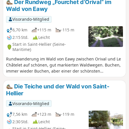
Der Rundweg „Fourchet d’Orival“ im
Sie zwei Herrenhäuser.
Wald von Eawy
Visorando-Mitglied
6,70 km
+115 m
-115 m
2:15 Std.
Leicht
Start in Saint-Hellier (Seine-
Maritime)
Rundwanderung im Wald von Eawy zwischen Orival und Le
Châtelet auf schönen, gut markierten Waldwegen. Buchen,
immer wieder Buchen, aber einer der schönsten
Buchenwälder Frankreichs. Ideal für einen kleinen Ausflug
für geübte Wanderer oder für eine längere Tour für
Die Teiche und der Wald von Saint-
Wanderanfänger. Sehr einfacher Zugang über die breite
Hellier
und angenehme Departementsstraße D154.
Visorando-Mitglied
7,56 km
+123 m
-119 m
2:30 Std.
Leicht
Start in Saint-Hellier (Seine-