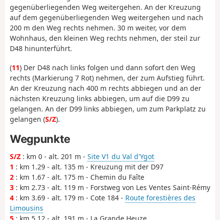
gegenüberliegenden Weg weitergehen. An der Kreuzung
auf dem gegenüberliegenden Weg weitergehen und nach
200 m den Weg rechts nehmen. 30 m weiter, vor dem
Wohnhaus, den kleinen Weg rechts nehmen, der steil zur
D48 hinunterführt.
(
11
) Der D48 nach links folgen und dann sofort den Weg
rechts (Markierung 7 Rot) nehmen, der zum Aufstieg führt.
An der Kreuzung nach 400 m rechts abbiegen und an der
nächsten Kreuzung links abbiegen, um auf die D99 zu
gelangen. An der D99 links abbiegen, um zum Parkplatz zu
gelangen (
S/Z
).
Wegpunkte
S/Z
: km 0 - alt. 201 m -
Site V1 du Val d'Ygot
1
: km 1.29 - alt. 135 m - Kreuzung mit der D97
2
: km 1.67 - alt. 175 m - Chemin du Faîte
3
: km 2.73 - alt. 119 m - Forstweg von Les Ventes Saint-Rémy
4
: km 3.69 - alt. 179 m - Cote 184 -
Route forestières des
Limousins
5
: km 5.12 - alt. 191 m - La Grande Heuze