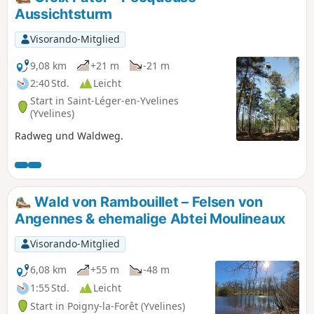
Aussichtsturm
Visorando-Mitglied
9,08 km
+21 m
-21 m
2:40 Std.
Leicht
Start in Saint-Léger-en-Yvelines
(Yvelines)
Radweg und Waldweg.
Wald von Rambouillet – Felsen von
Angennes & ehemalige Abtei Moulineaux
Visorando-Mitglied
6,08 km
+55 m
-48 m
1:55 Std.
Leicht
Start in Poigny-la-Forêt (Yvelines)