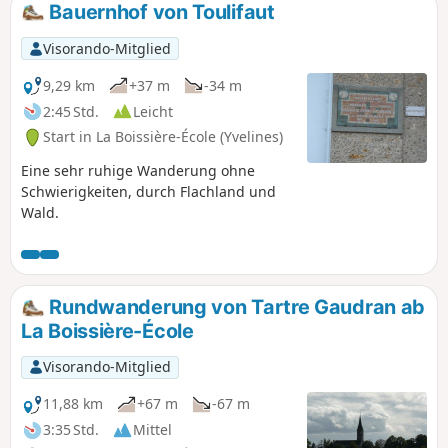
Bauernhof von Toulifaut
Visorando-Mitglied
9,29 km
+37 m
-34 m
2:45 Std.
Leicht
Start in La Boissière-École (Yvelines)
Eine sehr ruhige Wanderung ohne
Schwierigkeiten, durch Flachland und
Wald.
Rundwanderung von Tartre Gaudran ab
La Boissière-École
Visorando-Mitglied
11,88 km
+67 m
-67 m
3:35 Std.
Mittel