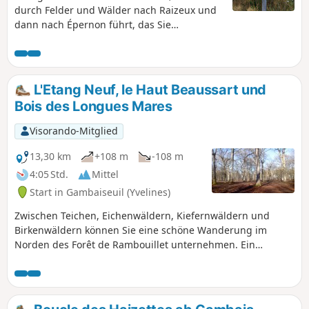
durch Felder und Wälder nach Raizeux und
dann nach Épernon führt, das Sie
durchqueren, bevor Sie auf einem kleinen,
abgeschiedenen Weg entlang der Drouette
wandern und schließlich wieder nach Saint-
Hilarion hinaufsteigen.
L'Etang Neuf, le Haut Beaussart und
Bois des Longues Mares
Visorando-Mitglied
13,30 km
+108 m
-108 m
4:05 Std.
Mittel
Start in Gambaiseuil (Yvelines)
Zwischen Teichen, Eichenwäldern, Kiefernwäldern und
Birkenwäldern können Sie eine schöne Wanderung im
Norden des Forêt de Rambouillet unternehmen. Ein
abwechslungsreicher Weg in einer friedlichen Umgebung.