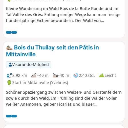
Ackerflächen entdecken.
Kleine Wanderung im Wald Bois de la Butte Ronde und im
Tal Vallée des Grès. Entlang einiger Wege kann man riesige
hundertjährige Eichen bewundern. Der Wald von
Rambouillet wird vom ONF verwaltet. Die Wege sind gut
markiert und die Natur ist sehr vielfältig. Man gelangt
leicht von Birken und Hainbuchen zu prächtigen Eichen
und von Heidekraut zu Farnen oder Gräsern.
Bois du Thuilay seit den Pâtis in
Mittainville
Visorando-Mitglied
8,92 km
+40 m
-40 m
2:40 Std.
Leicht
Start in Mittainville (Yvelines)
Schöner Spaziergang zwischen Weizen- und Gerstenfeldern
sowie durch den Wald. Im Frühling sind die Wälder voller
weißer Anemonen, gelber Ficarias und blauer
Glockenblumen. Die Wanderung ist nicht schwierig. Die
Aussicht von den Feldern aus ermöglicht es, die gesamte
Umgebung zu überblicken. Sie ist sehr schön, vor allem