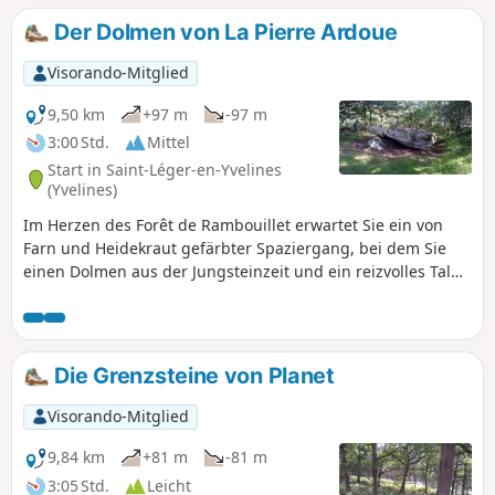
Der Dolmen von La Pierre Ardoue
Visorando-Mitglied
9,50 km
+97 m
-97 m
3:00 Std.
Mittel
Start in Saint-Léger-en-Yvelines
(Yvelines)
Im Herzen des Forêt de Rambouillet erwartet Sie ein von
Farn und Heidekraut gefärbter Spaziergang, bei dem Sie
einen Dolmen aus der Jungsteinzeit und ein reizvolles Tal
entlang eines Bachs entdecken.
Die Grenzsteine von Planet
Visorando-Mitglied
9,84 km
+81 m
-81 m
3:05 Std.
Leicht