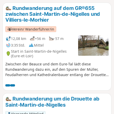
Rundwanderung auf dem GR®655
zwischen Saint-Martin-de-Nigelles und
Villiers-le-Morhier
Verein/ Wanderführer/in
12,08 km
+56 m
-57 m
3:35 Std.
Mittel
Start in Saint-Martin-de-Nigelles
(Eure-et-Loir)
Zwischen der Beauce und dem Eure-Tal lädt diese
Rundwanderung dazu ein, auf den Spuren der Müller,
Feudalherren und Kathedralenbauer entlang der Drouette
zu wandern. Die Wanderung folgt dem GR®655 Ouest,
einem der Fernwanderwege, die nach Santiago de
Compostela führen.
Rundwanderung um die Drouette ab
Saint-Martin-de-Nigelles
Visorando-Mitglied