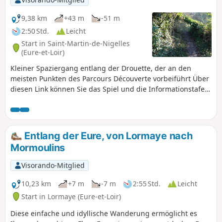
9,38 km
+43 m
-51 m
2:50 Std.
Leicht
Start in Saint-Martin-de-Nigelles
(Eure-et-Loir)
Kleiner Spaziergang entlang der Drouette, der an den
meisten Punkten des Parcours Découverte vorbeiführt Über
diesen Link können Sie das Spiel und die Informationstafeln
entlang der Strecke entdecken.
Entlang der Eure, von Lormaye nach
Mormoulins
Visorando-Mitglied
10,23 km
+7 m
-7 m
2:55 Std.
Leicht
Start in Lormaye (Eure-et-Loir)
Diese einfache und idyllische Wanderung ermöglicht es