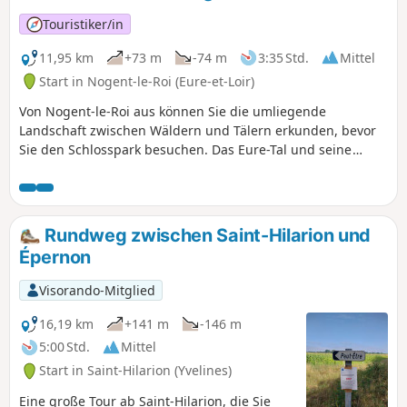
besucht zu haben, das von der
wirtschaftlichen Attraktivität von
Touristiker/in
Épernon zeugt.
11,95 km
+73 m
-74 m
3:35 Std.
Mittel
Start in Nogent-le-Roi (Eure-et-Loir)
Von Nogent-le-Roi aus können Sie die umliegende
Landschaft zwischen Wäldern und Tälern erkunden, bevor
Sie den Schlosspark besuchen. Das Eure-Tal und seine
Wassermühlen lassen sich in aller Ruhe entdecken. Die
Fachwerkhäuser prägen die besondere Architektur von
Nogent-le-Roi. Zwischen dem Schlosspark und dem Bois de
Ruffin wechselt der Wanderer von der städtischen
Rundweg zwischen Saint-Hilarion und
Landschaft zu einer sehr abwechslungsreichen ländlichen
Épernon
Landschaft.
Visorando-Mitglied
16,19 km
+141 m
-146 m
5:00 Std.
Mittel
Start in Saint-Hilarion (Yvelines)
Eine große Tour ab Saint-Hilarion, die Sie