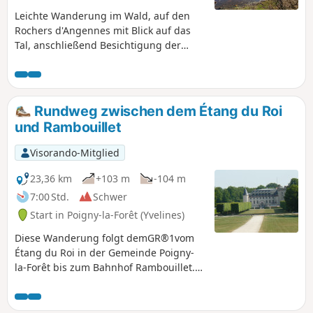
Leichte Wanderung im Wald, auf den
Rochers d'Angennes mit Blick auf das
Tal, anschließend Besichtigung der
wunderschönen Ruine der Abtei
Moulineaux. Achtung! Mehrere
Wanderer haben darauf hingewiesen,
dass die Route an der Stelle der
Rundweg zwischen dem Étang du Roi
ehemaligen Abtei zwischen den
und Rambouillet
Punkten (1) und (2) schwer zu finden ist
Nach letzten Informationen ist der Weg
Visorando-Mitglied
in der Nähe der ehemaligen Abtei
derzeit gesperrt und gefährlich. Die
23,36 km
+103 m
-104 m
Wanderroute wurde daher geändert
7:00 Std.
Schwer
und die ursprüngliche Route entfernt.
Start in Poigny-la-Forêt (Yvelines)
Diese Wanderung folgt demGR®1vom
Étang du Roi in der Gemeinde Poigny-
la-Forêt bis zum Bahnhof Rambouillet.
Auf der Strecke können Sie die Gärten
und Kanäle des Schlosses Rambouillet
entdecken.