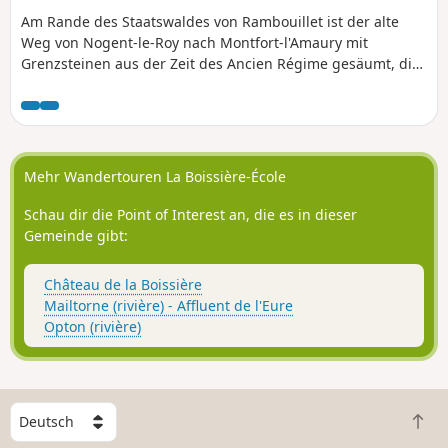
Am Rande des Staatswaldes von Rambouillet ist der alte
Weg von Nogent-le-Roy nach Montfort-l'Amaury mit
Grenzsteinen aus der Zeit des Ancien Régime gesäumt, die
mit Lilien verziert sind. Diese kurze Wanderung, die einen
guten Orientierungssinn erfordert, führt in das Herz des
Waldes auf der Suche nach diesen Grenzsteinen und endet
in ländlicher Atmosphäre.
Mehr Wandertouren La Boissière-École
Schau dir die Point of Interest an, die es in dieser
Gemeinde gibt:
Château de la Boissière
Mailtorne (rivière) - Affluent de l'Eure
Opton (rivière)
W
Z
ä