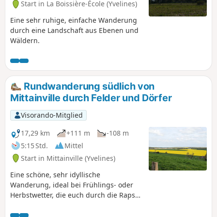
Start in La Boissière-École (Yvelines)
Eine sehr ruhige, einfache Wanderung
durch eine Landschaft aus Ebenen und
Wäldern.
Rundwanderung südlich von
Mittainville durch Felder und Dörfer
Visorando-Mitglied
17,29 km
+111 m
-108 m
5:15 Std.
Mittel
Start in Mittainville (Yvelines)
Eine schöne, sehr idyllische
Wanderung, ideal bei Frühlings- oder
Herbstwetter, die euch durch die Raps-
und Maisfelder hinter Mittainville führt,
weiter nach Saint-Lucien und dann bis