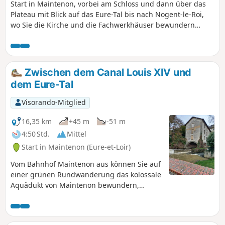
Start in Maintenon, vorbei am Schloss und dann über das
Plateau mit Blick auf das Eure-Tal bis nach Nogent-le-Roi,
wo Sie die Kirche und die Fachwerkhäuser bewundern
können. Der Rückweg führt durch das Tal über den Weg auf
dem Bahndamm der ehemaligen Eisenbahnlinie und dann
am Flussufer entlang auf einem schönen schattigen Weg.
Zwischen dem Canal Louis XIV und
dem Eure-Tal
Visorando-Mitglied
16,35 km
+45 m
-51 m
4:50 Std.
Mittel
Start in Maintenon (Eure-et-Loir)
Vom Bahnhof Maintenon aus können Sie auf
einer grünen Rundwanderung das kolossale
Aquädukt von Maintenon bewundern,
mehrere Kilometer am Kanal Louis XIV
entlangwandern, bevor Sie ins Eure-Tal
gelangen und am Fluss entlang