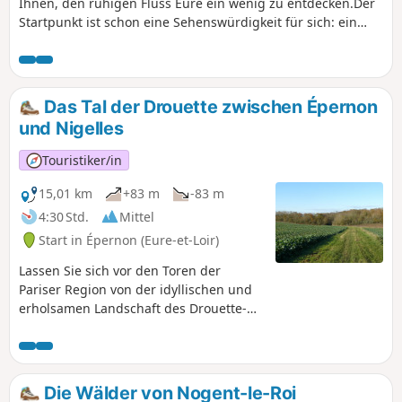
Ihnen, den ruhigen Fluss Eure ein wenig zu entdecken.Der
Startpunkt ist schon eine Sehenswürdigkeit für sich: ein
Rathaus wie kein anderes.Das Ziel lädt Sie in die hübsche
kleine Stadt Nogent-le-Roi mit ihren alten Fachwerkhäusern
ein.
Das Tal der Drouette zwischen Épernon
und Nigelles
Touristiker/in
15,01 km
+83 m
-83 m
4:30 Std.
Mittel
Start in Épernon (Eure-et-Loir)
Lassen Sie sich vor den Toren der
Pariser Region von der idyllischen und
erholsamen Landschaft des Drouette-
Tals überraschen. Nachdem Sie durch
die Weiden geschlendert sind, sollten
Sie nicht abreisen, ohne das
Conservatoire des Meules et Pavés
Die Wälder von Nogent-le-Roi