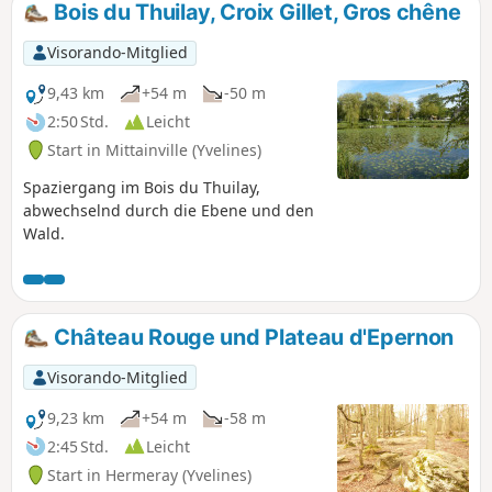
wenn die Rapsfelder blühen.
Bois du Thuilay, Croix Gillet, Gros chêne
Visorando-Mitglied
9,43 km
+54 m
-50 m
2:50 Std.
Leicht
Start in Mittainville (Yvelines)
Spaziergang im Bois du Thuilay,
abwechselnd durch die Ebene und den
Wald.
Château Rouge und Plateau d'Epernon
Visorando-Mitglied
9,23 km
+54 m
-58 m
2:45 Std.
Leicht
Start in Hermeray (Yvelines)