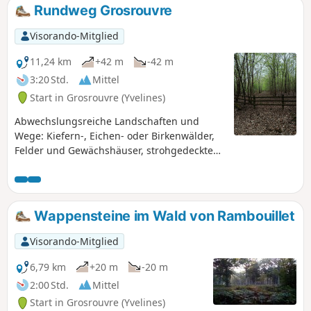
zurückkehren. Empfohlen wird ein Picknick
Rundweg Grosrouvre
am Ufer der Eure oder bei Regen am
Bahnhof von Saint-Piat.
Visorando-Mitglied
11,24 km
+42 m
-42 m
3:20 Std.
Mittel
Start in Grosrouvre (Yvelines)
Abwechslungsreiche Landschaften und
Wege: Kiefern-, Eichen- oder Birkenwälder,
Felder und Gewächshäuser, strohgedeckte
Häuser und Bäche, Wappensteine und
Milliardärsschlösser.
Wappensteine im Wald von Rambouillet
Visorando-Mitglied
6,79 km
+20 m
-20 m
2:00 Std.
Mittel
Start in Grosrouvre (Yvelines)