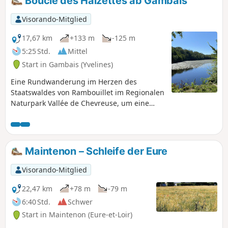
Boucle des Haizettes ab Gambais
Visorando-Mitglied
17,67 km
+133 m
-125 m
5:25 Std.
Mittel
Start in Gambais (Yvelines)
Eine Rundwanderung im Herzen des
Staatswaldes von Rambouillet im Regionalen
Naturpark Vallée de Chevreuse, um eine
abwechslungsreiche und friedliche Natur zu
entdecken. Diese Wanderung ist für
Naturliebhaber und diejenigen geeignet,
die Ruhe suchen.
Maintenon – Schleife der Eure
Visorando-Mitglied
22,47 km
+78 m
-79 m
6:40 Std.
Schwer
Start in Maintenon (Eure-et-Loir)