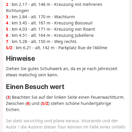
2
: km 2.17 - alt. 148 m - Kreuzung mit mehreren
Richtungen
3
: km 2.84 - alt. 170 m - Wachturm
4
: km 3.45 - alt. 167 m - Kreuzung Boisseuil
5
: km 4.03 - alt. 171 m - Kreuzung von Roard
6
: km 4.51 - alt. 164 m - Kreuzung Jubellerie
7
: km 5.28 - alt. 150 m - Weg rechts
S/Z
: km 6.21 - alt. 142 m - Parkplatz Rue de l'Abîme
Hinweise
Ziehen Sie gutes Schuhwerk an, da es je nach Jahreszeit
etwas matschig sein kann.
Einen Besuch wert
(
3
) Beachten Sie auf der linken Seite einen Feuerwachtturm.
Zwischen (
6
) und (
S/Z
) stehen schöne hundertjährige
Eichen.
Sei stets vorsichtig und plane voraus. Visorando und der
Autor / die Autorin dieser Tour können im Falle eines Unfalls