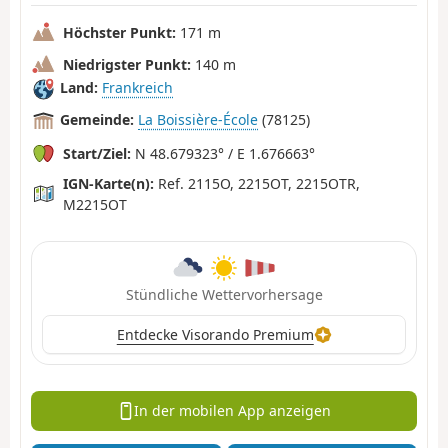
Höchster Punkt:
171 m
Niedrigster Punkt:
140 m
Land:
Frankreich
Gemeinde:
La Boissière-École
(78125)
Start/Ziel:
N 48.679323° / E 1.676663°
IGN-Karte(n):
Ref. 2115O, 2215OT, 2215OTR,
M2215OT
Stündliche Wettervorhersage
Entdecke Visorando Premium
In der mobilen App anzeigen