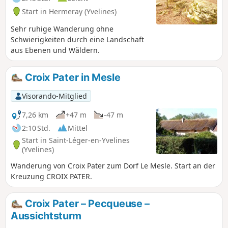
seiner Landschaften zwischen
Start in Hermeray (Yvelines)
Wohnhäusern, Wald, Weiden und
Ackerflächen entdecken.
Sehr ruhige Wanderung ohne
Schwierigkeiten durch eine Landschaft
aus Ebenen und Wäldern.
Croix Pater in Mesle
Visorando-Mitglied
7,26 km
+47 m
-47 m
2:10 Std.
Mittel
Start in Saint-Léger-en-Yvelines
(Yvelines)
Wanderung von Croix Pater zum Dorf Le Mesle. Start an der
Kreuzung CROIX PATER.
Croix Pater – Pecqueuse –
Aussichtsturm