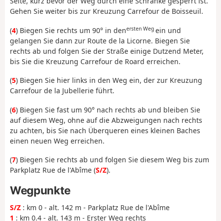
Seite, kurz bevor der Weg durch eine Schranke gesperrt ist.
Gehen Sie weiter bis zur Kreuzung Carrefour de Boisseuil.
ersten Weg
(
4
) Biegen Sie rechts um 90° in den
ein und
gelangen Sie dann zur Route de la Licorne. Biegen Sie
rechts ab und folgen Sie der Straße einige Dutzend Meter,
bis Sie die Kreuzung Carrefour de Roard erreichen.
(
5
) Biegen Sie hier links in den Weg ein, der zur Kreuzung
Carrefour de la Jubellerie führt.
(
6
) Biegen Sie fast um 90° nach rechts ab und bleiben Sie
auf diesem Weg, ohne auf die Abzweigungen nach rechts
zu achten, bis Sie nach Überqueren eines kleinen Baches
einen neuen Weg erreichen.
(
7
) Biegen Sie rechts ab und folgen Sie diesem Weg bis zum
Parkplatz Rue de l'Abîme (
S/Z
).
Wegpunkte
S/Z
: km 0 - alt. 142 m - Parkplatz Rue de l'Abîme
1
: km 0.4 - alt. 143 m - Erster Weg rechts