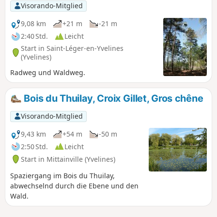
Visorando-Mitglied
9,08 km
+21 m
-21 m
2:40 Std.
Leicht
Start in Saint-Léger-en-Yvelines
(Yvelines)
Radweg und Waldweg.
Bois du Thuilay, Croix Gillet, Gros chêne
Visorando-Mitglied
9,43 km
+54 m
-50 m
2:50 Std.
Leicht
Start in Mittainville (Yvelines)
Spaziergang im Bois du Thuilay,
abwechselnd durch die Ebene und den
Wald.