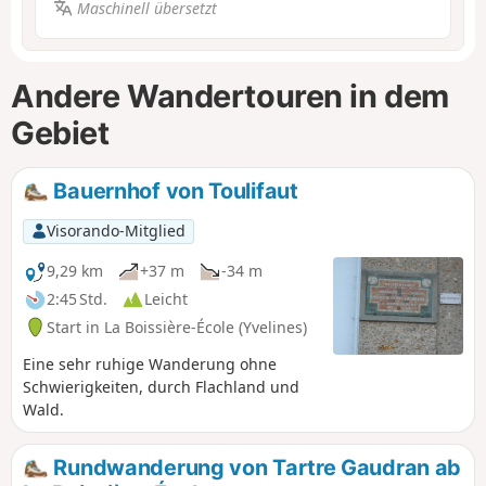
Maschinell übersetzt
Andere Wandertouren in dem
Gebiet
Bauernhof von Toulifaut
Visorando-Mitglied
9,29 km
+37 m
-34 m
2:45 Std.
Leicht
Start in La Boissière-École (Yvelines)
Eine sehr ruhige Wanderung ohne
Schwierigkeiten, durch Flachland und
Wald.
Rundwanderung von Tartre Gaudran ab