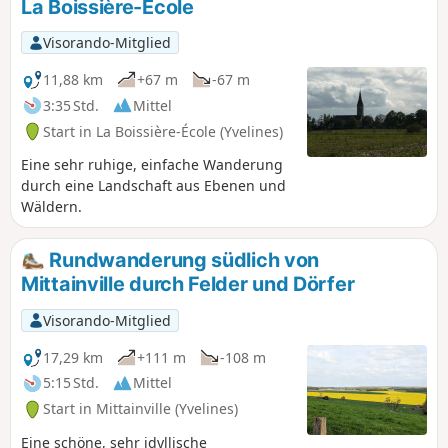
La Boissière-École
Visorando-Mitglied
11,88 km
+67 m
-67 m
3:35 Std.
Mittel
Start in La Boissière-École (Yvelines)
Eine sehr ruhige, einfache Wanderung
durch eine Landschaft aus Ebenen und
Wäldern.
Rundwanderung südlich von
Mittainville durch Felder und Dörfer
Visorando-Mitglied
17,29 km
+111 m
-108 m
5:15 Std.
Mittel
Start in Mittainville (Yvelines)
Eine schöne, sehr idyllische