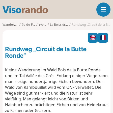
V
T
i
o
s
g
o
Wanderungen
Ile-de-France
Yvelines
La Boissière-École
Rundweg „Circuit de la Butte Ronde”
g
r
l
a
e
n
n
d
Rundweg „Circuit de la Butte
a
o
v
Ronde”
i
g
Kleine Wanderung im Wald Bois de la Butte Ronde
a
und im Tal Vallée des Grès. Entlang einiger Wege kann
t
i
man riesige hundertjährige Eichen bewundern. Der
o
Wald von Rambouillet wird vom ONF verwaltet. Die
n
Wege sind gut markiert und die Natur ist sehr
vielfältig. Man gelangt leicht von Birken und
Hainbuchen zu prächtigen Eichen und von Heidekraut
zu Farnen oder Gräsern.