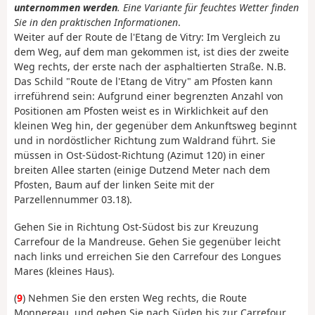
unternommen werden
. Eine Variante für feuchtes Wetter finden
Sie in den praktischen Informationen
.
Weiter auf der Route de l'Etang de Vitry: Im Vergleich zu
dem Weg, auf dem man gekommen ist, ist dies der zweite
Weg rechts, der erste nach der asphaltierten Straße. N.B.
Das Schild "Route de l'Etang de Vitry" am Pfosten kann
irreführend sein: Aufgrund einer begrenzten Anzahl von
Positionen am Pfosten weist es in Wirklichkeit auf den
kleinen Weg hin, der gegenüber dem Ankunftsweg beginnt
und in nordöstlicher Richtung zum Waldrand führt. Sie
müssen in Ost-Südost-Richtung (Azimut 120) in einer
breiten Allee starten (einige Dutzend Meter nach dem
Pfosten, Baum auf der linken Seite mit der
Parzellennummer 03.18).
Gehen Sie in Richtung Ost-Südost bis zur Kreuzung
Carrefour de la Mandreuse. Gehen Sie gegenüber leicht
nach links und erreichen Sie den Carrefour des Longues
Mares (kleines Haus).
(
9
) Nehmen Sie den ersten Weg rechts, die Route
Monnereau, und gehen Sie nach Süden bis zur Carrefour