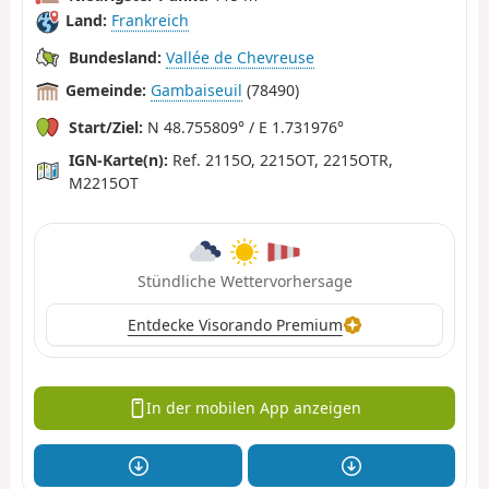
Land:
Frankreich
Bundesland:
Vallée de Chevreuse
Gemeinde:
Gambaiseuil
(78490)
Start/Ziel:
N 48.755809° / E 1.731976°
IGN-Karte(n):
Ref. 2115O, 2215OT, 2215OTR,
M2215OT
Stündliche Wettervorhersage
Entdecke Visorando Premium
In der mobilen App anzeigen