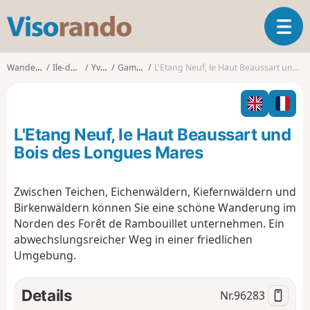
V
T
i
o
s
g
o
Wanderungen
Ile-de-France
Yvelines
Gambaiseuil
L'Etang Neuf, le Haut Beaussart und Bois des Longues Mares
g
r
l
a
e
n
n
d
L'Etang Neuf, le Haut Beaussart und
a
o
v
Bois des Longues Mares
i
g
Zwischen Teichen, Eichenwäldern, Kiefernwäldern und
a
Birkenwäldern können Sie eine schöne Wanderung im
t
i
Norden des Forêt de Rambouillet unternehmen. Ein
o
abwechslungsreicher Weg in einer friedlichen
n
Umgebung.
Details
Nr.
96283