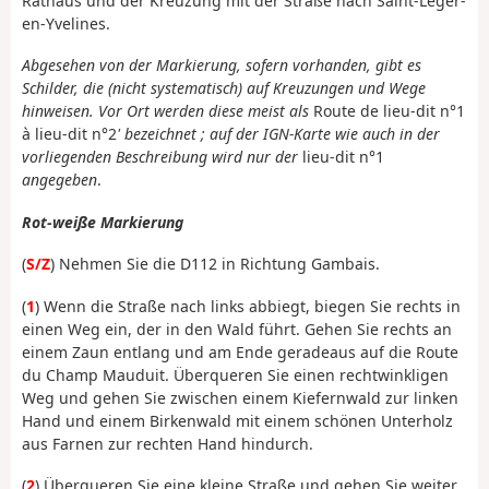
Rathaus und der Kreuzung mit der Straße nach Saint-Léger-
en-Yvelines.
Abgesehen von der Markierung, sofern vorhanden, gibt es
Schilder, die (nicht systematisch) auf Kreuzungen und Wege
hinweisen. Vor Ort werden diese meist als
Route de lieu-dit n°1
à lieu-dit n°2
'
bezeichnet
; auf der IGN-Karte wie auch in der
vorliegenden Beschreibung wird nur der
lieu-dit n°1
angegeben
.
Rot-weiße Markierung
(
S/Z
) Nehmen Sie die D112 in Richtung Gambais.
(
1
) Wenn die Straße nach links abbiegt, biegen Sie rechts in
einen Weg ein, der in den Wald führt. Gehen Sie rechts an
einem Zaun entlang und am Ende geradeaus auf die Route
du Champ Mauduit. Überqueren Sie einen rechtwinkligen
Weg und gehen Sie zwischen einem Kiefernwald zur linken
Hand und einem Birkenwald mit einem schönen Unterholz
aus Farnen zur rechten Hand hindurch.
(
2
) Überqueren Sie eine kleine Straße und gehen Sie weiter