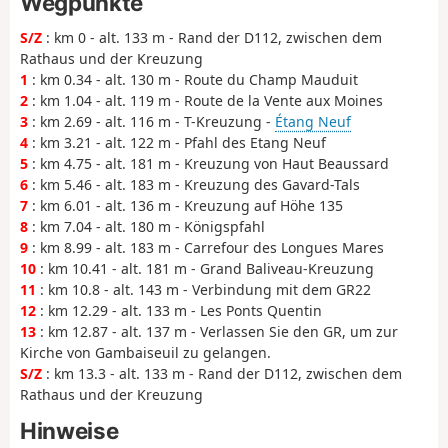
Wegpunkte
S/Z
: km 0 - alt. 133 m - Rand der D112, zwischen dem
Rathaus und der Kreuzung
1
: km 0.34 - alt. 130 m - Route du Champ Mauduit
2
: km 1.04 - alt. 119 m - Route de la Vente aux Moines
3
: km 2.69 - alt. 116 m - T-Kreuzung -
Étang Neuf
4
: km 3.21 - alt. 122 m - Pfahl des Etang Neuf
5
: km 4.75 - alt. 181 m - Kreuzung von Haut Beaussard
6
: km 5.46 - alt. 183 m - Kreuzung des Gavard-Tals
7
: km 6.01 - alt. 136 m - Kreuzung auf Höhe 135
8
: km 7.04 - alt. 180 m - Königspfahl
9
: km 8.99 - alt. 183 m - Carrefour des Longues Mares
10
: km 10.41 - alt. 181 m - Grand Baliveau-Kreuzung
11
: km 10.8 - alt. 143 m - Verbindung mit dem GR22
12
: km 12.29 - alt. 133 m - Les Ponts Quentin
13
: km 12.87 - alt. 137 m - Verlassen Sie den GR, um zur
Kirche von Gambaiseuil zu gelangen.
S/Z
: km 13.3 - alt. 133 m - Rand der D112, zwischen dem
Rathaus und der Kreuzung
Hinweise