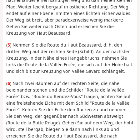
nacheinander einen sandigen Weg und dann einen kleinen
Pfad. Weiter leicht bergauf in östlicher Richtung. Der Weg
endet auf einer Ebene inmitten eines lichten Eichenwaldes.
Der Weg ist breit, aber paradoxerweise wenig markiert:
Gehen Sie weiter nach Osten und erreichen Sie die
Kreuzung von Haut Beaussard.
(
5
) Nehmen Sie die Route du Haut Beaussard, d. h. den
dritten Weg auf der rechten Seite (Schild). An der nächsten
Kreuzung, in der Nähe eines Hangabbruchs, nehmen Sie
links die Route de la Vallée Forée, die sich auf der Höhe hält
und sich bis zur Kreuzung von Vallée Gavard schlängelt.
(
6
) Nach zwei Bäumen auf der rechten Seite, die nahe
beieinander stehen und die Schilder "Route de la Vallée
Forée" bzw. "Route du Rendez-Vous" tragen, achten Sie auf
eine freistehende Eiche mit dem Schild "Route de la Vallée
Forée". Kehren Sie der Eiche den Rücken zu und nehmen
Sie den Weg, der gegenüber nach Südwesten abzweigt
(Route de la Butte Rouge). Gehen Sie auf dem Weg, der hohl
wird, steil bergab, biegen Sie dann nach links ab und
erreichen Sie die Route du Haut Beaussard, die nach