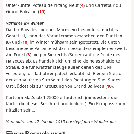
Unterkünfte: Poteau de l'Etang Neuf (
4
) und Carrefour du
Grand Baliveau (
10
).
Variante im Winter
Da der Bois des Longues Mares ein besonders feuchtes
Gebiet ist, kann das Vorankommen zwischen den Punkten
(
8
) und (
10
) im Winter mühsam sein (getestet). Die unten
beschriebene Variante ist dann besonders empfehlenswert:
Am Punkt (
8
) biegen Sie rechts (Süden) auf die Route des
Haizettes ab. Es handelt sich um eine kleine asphaltierte
Straße, die für Kraftfahrzeuge außer denen des ONF
verboten, für Radfahrer jedoch erlaubt ist. Bleiben Sie auf
der asphaltierten Straße mit den Richtungen Süd, Südost,
Ost-Südost bis zur Kreuzung von Grand Baliveau (
10
).
Karte im Maßstab 1:25000 erforderlich (mindestens die
Karte, die dieser Beschreibung beiliegt). Ein Kompass kann
nützlich sein...
Vom Autor am 17. Januar 2015 durchgeführte Wanderung.
Einen Besuch wert