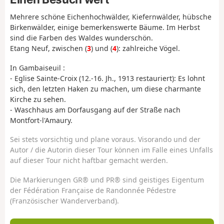
Mehrere schöne Eichenhochwälder, Kiefernwälder, hübsche
Birkenwälder, einige bemerkenswerte Bäume. Im Herbst
sind die Farben des Waldes wunderschön.
Etang Neuf, zwischen (
3
) und (
4
): zahlreiche Vögel.
In Gambaiseuil :
- Eglise Sainte-Croix (12.-16. Jh., 1913 restauriert): Es lohnt
sich, den letzten Haken zu machen, um diese charmante
Kirche zu sehen.
- Waschhaus am Dorfausgang auf der Straße nach
Montfort-l'Amaury.
Sei stets vorsichtig und plane voraus. Visorando und der
Autor / die Autorin dieser Tour können im Falle eines Unfalls
auf dieser Tour nicht haftbar gemacht werden.
Die Markierungen GR® und PR® sind geistiges Eigentum
der Fédération Française de Randonnée Pédestre
(Französischer Wanderverband).