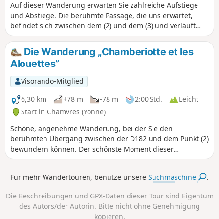
Auf dieser Wanderung erwarten Sie zahlreiche Aufstiege
und Abstiege. Die berühmte Passage, die uns erwartet,
befindet sich zwischen dem (2) und dem (3) und verläuft
rund um die Stadt Paroy-sur-Tholon.
Die Wanderung „Chamberiotte et les
Alouettes”
Visorando-Mitglied
6,30 km
+78 m
-78 m
2:00 Std.
Leicht
Start in Chamvres (Yonne)
Schöne, angenehme Wanderung, bei der Sie den
berühmten Übergang zwischen der D182 und dem Punkt (2)
bewundern können. Der schönste Moment dieser
Wanderung ist jedoch der herrliche Ausblick zwischen dem
Punkt (5) und dem Punkt (6).
Für mehr Wandertouren, benutze unsere
Suchmaschine
.
Die Beschreibungen und GPX-Daten dieser Tour sind Eigentum
des Autors/der Autorin. Bitte nicht ohne Genehmigung
kopieren.