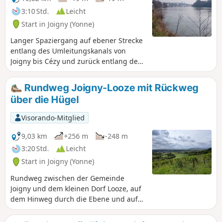
3:10 Std.
Leicht
Start in Joigny (Yonne)
Langer Spaziergang auf ebener Strecke
entlang des Umleitungskanals von
Joigny bis Cézy und zurück entlang der
Yonne. Leichte, ruhige Strecke mit der
Möglichkeit, Wildvögel wie Wildenten,
Rundweg Joigny-Looze mit Rückweg
Kormorane oder sogar Wildschwäne zu
über die Hügel
beobachten.
Visorando-Mitglied
9,03 km
+256 m
-248 m
3:20 Std.
Leicht
Start in Joigny (Yonne)
Rundweg zwischen der Gemeinde
Joigny und dem kleinen Dorf Looze, auf
dem Hinweg durch die Ebene und auf
dem Rückweg über die Hügel zwischen
Weinbergen und Wäldern. Herrliche