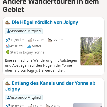
Andere Wandertouren in dem
Gebiet
Die Hügel nördlich von Joigny
Visorando-Mitglied
11,94 km
+278 m
-270 m
4:10 Std.
Mittel
Start in Joigny (Yonne)
Eine sehr schöne Wanderung mit Aufstiegen
und Abstiegen auf den Hügeln der Yonne
oberhalb von Joigny. Sie werden die
mehreren Querungen durch den Wald und
das wunderschöne Panorama vom höchsten
Entlang des Kanals und der Yonne ab
Punkt der Wanderung auf die Stadt Joigny
Joigny
zu schätzen wissen. Diese Tour wird
begeisterte Wanderfreunde begeistern.
Visorando-Mitglied
10,82 km
+19 m
-19 m