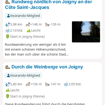
Rundweg nördlich von Joigny an der
Ausblicke auf das Yonne-Tal, die
Côte Saint-Jacques
Umgebung und die Stadt Joigny.
Visorando-Mitglied
5,98 km
+148 m
-139 m
2:10 Std.
Leicht
Start in Joigny (Yonne)
Rundwanderung von weniger als 6 km
mit einem schönen Höhenunterschied,
bei der man sich über die schöne Stadt
Joigny auf die Côte Saint-Jacques
erhebt, um über kleine Pfade die Ruhe
Durch die Weinberge von Joigny
der Wälder und das Val d'Aubry zu
erreichen und wieder ins Tal
Visorando-Mitglied
hinabzusteigen, mit einem herrlichen
Blick auf Joigny, die Yonne und ihre
5,80 km
+156 m
-147 m
2:05 Std.
Umgebung.
Leicht
Start in Joigny (Yonne)
Diese Rundwanderung führt durch die berühmten