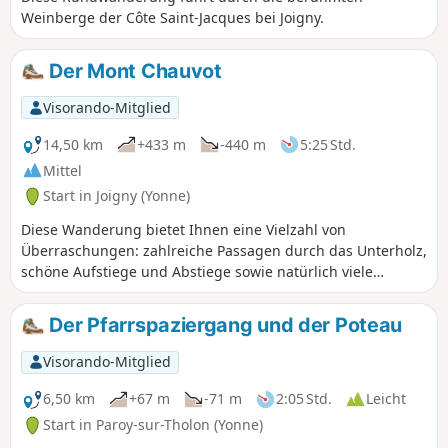
Weinberge der Côte Saint-Jacques bei Joigny.
Der Mont Chauvot
Visorando-Mitglied
14,50 km
+433 m
-440 m
5:25 Std.
Mittel
Start in Joigny (Yonne)
Diese Wanderung bietet Ihnen eine Vielzahl von
Überraschungen: zahlreiche Passagen durch das Unterholz,
schöne Aufstiege und Abstiege sowie natürlich viele
herrliche Ausblicke auf die Stadt Joigny, die weit unten liegt.
Diese Tour wird passionierte Wanderfreunde begeistern.
Der Pfarrspaziergang und der Poteau
Visorando-Mitglied
6,50 km
+67 m
-71 m
2:05 Std.
Leicht
Start in Paroy-sur-Tholon (Yonne)