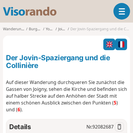
V
T
i
o
s
g
o
Wanderungen
Burgund
Yonne
Joigny
Der Jovin-Spaziergang und die Collinière
g
r
l
a
e
n
n
d
Der Jovin-Spaziergang und die
a
o
v
Collinière
i
g
Auf dieser Wanderung durchqueren Sie zunächst die
a
Gassen von Joigny, sehen die Kirche und befinden sich
t
i
auf halber Strecke auf den Anhöhen der Stadt mit
o
einem schönen Ausblick zwischen den Punkten (
5
)
n
und (
6
).
Details
Nr.
92082687