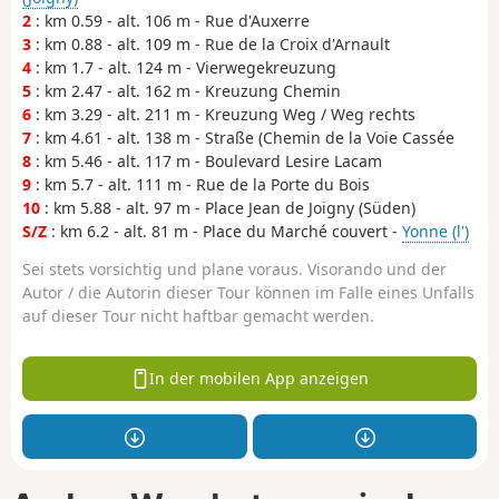
2
: km 0.59 - alt. 106 m - Rue d'Auxerre
3
: km 0.88 - alt. 109 m - Rue de la Croix d'Arnault
4
: km 1.7 - alt. 124 m - Vierwegekreuzung
5
: km 2.47 - alt. 162 m - Kreuzung Chemin
6
: km 3.29 - alt. 211 m - Kreuzung Weg / Weg rechts
7
: km 4.61 - alt. 138 m - Straße (Chemin de la Voie Cassée
8
: km 5.46 - alt. 117 m - Boulevard Lesire Lacam
9
: km 5.7 - alt. 111 m - Rue de la Porte du Bois
10
: km 5.88 - alt. 97 m - Place Jean de Joigny (Süden)
S/Z
: km 6.2 - alt. 81 m - Place du Marché couvert -
Yonne (l')
Sei stets vorsichtig und plane voraus. Visorando und der
Autor / die Autorin dieser Tour können im Falle eines Unfalls
auf dieser Tour nicht haftbar gemacht werden.
In der mobilen App anzeigen