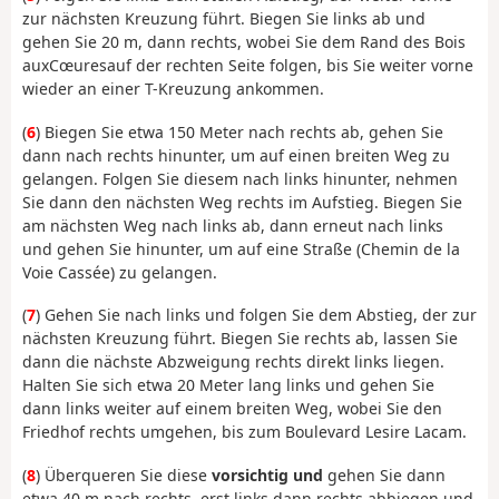
zur nächsten Kreuzung führt. Biegen Sie links ab und
gehen Sie 20 m, dann rechts, wobei Sie dem Rand des Bois
aux
Cœures
auf der rechten Seite folgen, bis Sie weiter vorne
wieder an einer T-Kreuzung ankommen.
(
6
) Biegen Sie etwa 150 Meter nach rechts ab, gehen Sie
dann nach rechts hinunter, um auf einen breiten Weg zu
gelangen. Folgen Sie diesem nach links hinunter, nehmen
Sie dann den nächsten Weg rechts im Aufstieg. Biegen Sie
am nächsten Weg nach links ab, dann erneut nach links
und gehen Sie hinunter, um auf eine Straße (Chemin de la
Voie Cassée) zu gelangen.
(
7
) Gehen Sie nach links und folgen Sie dem Abstieg, der zur
nächsten Kreuzung führt. Biegen Sie rechts ab, lassen Sie
dann die nächste Abzweigung rechts direkt links liegen.
Halten Sie sich etwa 20 Meter lang links und gehen Sie
dann links weiter auf einem breiten Weg, wobei Sie den
Friedhof rechts umgehen, bis zum Boulevard Lesire Lacam.
(
8
) Überqueren Sie diese
vorsichtig und
gehen Sie dann
etwa 40 m nach rechts, erst links dann rechts abbiegen und