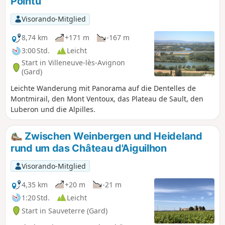
Pointu
Visorando-Mitglied
8,74 km
+171 m
-167 m
3:00 Std.
Leicht
Start in Villeneuve-lès-Avignon
(Gard)
Leichte Wanderung mit Panorama auf die Dentelles de
Montmirail, den Mont Ventoux, das Plateau de Sault, den
Luberon und die Alpilles.
Zwischen Weinbergen und Heideland
rund um das Château d'Aiguilhon
Visorando-Mitglied
4,35 km
+20 m
-21 m
1:20 Std.
Leicht
Start in Sauveterre (Gard)