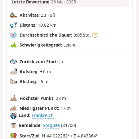
Letzte Bewertung
26 Mai 2025
Aktivität:
Zu Fuß
Distanz:
10,82 km
Durchschnittliche Dauer:
3:05 Std.
Schwierigkeitsgrad:
Leicht
Zurück zum Start:
Ja
Aufstieg:
+ 6 m
Abstieg:
- 6 m
Höchster Punkt:
28 m
Niedrigster Punkt:
17 m
Land:
Frankreich
Gemeinde:
Sorgues
(84700)
Start/Ziel:
N 44.022262° / E 4.843364°