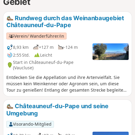
Gebiet
Rundweg durch das Weinanbaugebiet
Châteauneuf-du-Pape
Verein/ Wanderführer/in
8,93 km
+127 m
-124 m
2:55 Std.
Leicht
Start in Châteauneuf-du-Pape
(Vaucluse)
Entdecken Sie die Appellation und ihre Artenvielfalt. Sie
müssen kein Weinkenner oder Agronom sein, um diese
Tour zu genießen! Entlang der gesamten Strecke begleiten
Sie 24 Tafeln mit einfachen Inhalten und Anekdoten. Bei
Tafel Nr. 6 können Sie eine zweite Tour (zusätzliche 4 km)
Châteauneuf-du-Pape und seine
anschließen.
Umgebung
Visorando-Mitglied