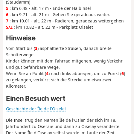
(Staudamm)
5
: km 6.48 - alt. 17 m - Ende der Halbinsel
6
: km 9.71 - alt. 21 m - Gehen Sie geradeaus weiter.
7
: km 10.01 - alt. 22 m - Radieren, geradeaus weitergehen
S/Z
: km 10.82 - alt. 22 m - Parkplatz Oiselet
Hinweise
Vom Start bis (
3
) asphaltierte Straßen, danach breite
Schotterwege.
Kinder können mit dem Fahrrad mitgehen, wenig Verkehr
und gut befahrbare Wege.
Wenn Sie an Punkt (
4
) nach links abbiegen, um zu Punkt (
6
)
zu gelangen, verkürzt sich die Strecke um etwa zwei
Kilometer.
Einen Besuch wert
Geschichte der Île de l'Oiselet
Die Insel trug den Namen Île de l'Osier, der sich im 18.
Jahrhundert zu Oseraie und dann zu Oiselay veränderte.
Der Name Île d'Oiselay selbst wurde im Laufe der Zeit