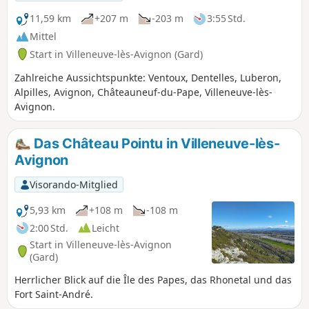
11,59 km
+207 m
-203 m
3:55 Std.
Mittel
Start in Villeneuve-lès-Avignon (Gard)
Zahlreiche Aussichtspunkte: Ventoux, Dentelles, Luberon,
Alpilles, Avignon, Châteauneuf-du-Pape, Villeneuve-lès-
Avignon.
Das Château Pointu in Villeneuve-lès-
Avignon
Visorando-Mitglied
5,93 km
+108 m
-108 m
2:00 Std.
Leicht
Start in Villeneuve-lès-Avignon
(Gard)
Herrlicher Blick auf die Île des Papes, das Rhonetal und das
Fort Saint-André.