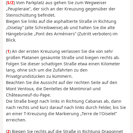
(
S/Z
) Vom Parkplatz aus gehen Sie zum Wegweiser
„Peupleraie”, der sich an der Kreuzung gegenüber der
Steinschüttung befindet.
Biegen Sie links auf die asphaltierte Straße in Richtung
„Oiselay” (alte Schreibweise) ab und halten Sie die alte
Hängebrücke „Pont des Arméniers” (Zutritt verboten) im
Blick.
(
1
) An der ersten Kreuzung verlassen Sie die von sehr
großen Platanen gesäumte Straße und biegen rechts ab.
Folgen Sie dieser schattigen Straße etwa einen Kilometer
lang, ohne sich um die Zufahrten zu den
Privatgrundstücken zu kümmern.
Beachten Sie die Aussicht auf der rechten Seite auf den
Mont Ventoux, die Dentelles de Montmirail und
Châteauneuf-du-Pape.
Die Straße biegt nach links in Richtung Cabanas ab, dann
nach rechts und kurz darauf nach links durch Felder, bis Sie
an einer T-Kreuzung die Markierung „Terre de l'Oiselet”
erreichen.
(
2
) Biegen Sie rechts auf die Straße in Richtung Dragonnet