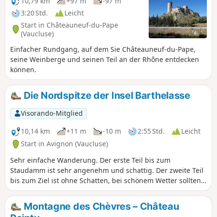
10,79 km
+97 m
-97 m
3:20 Std.
Leicht
Start in Châteauneuf-du-Pape
(Vaucluse)
Einfacher Rundgang, auf dem Sie Châteauneuf-du-Pape,
seine Weinberge und seinen Teil an der Rhône entdecken
können.
Die Nordspitze der Insel Barthelasse
Visorando-Mitglied
10,14 km
+11 m
-10 m
2:55 Std.
Leicht
Start in Avignon (Vaucluse)
Sehr einfache Wanderung. Der erste Teil bis zum
Staudamm ist sehr angenehm und schattig. Der zweite Teil
bis zum Ziel ist ohne Schatten, bei schönem Wetter sollten
Sie eine Kopfbedeckung mitnehmen. Zahlreiche Vögel,
insbesondere Graureiher, Kormorane und Schwäne, sind an
Montagne des Chèvres – Château
den Ufern der Gewässer und am Rand der Rhône zu sehen.