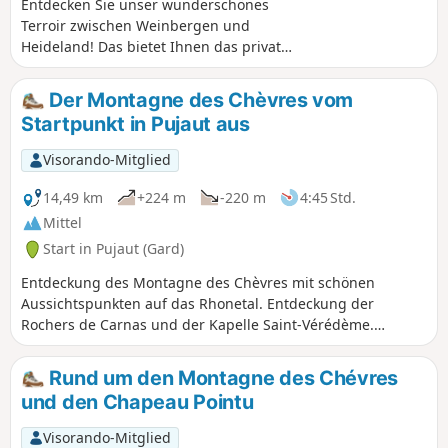
Entdecken Sie unser wunderschönes
Terroir zwischen Weinbergen und
Heideland! Das bietet Ihnen das private
Weingut Aiguilhon dank der
Wanderwege, die es umgeben.
Der Montagne des Chèvres vom
Spazieren Sie zwischen den
Startpunkt in Pujaut aus
Weinbergen des Weinguts, entdecken
Sie die Artenvielfalt und die Natur, die
Visorando-Mitglied
Sie umgibt, aber auch eine
unglaubliche Aussicht. Der Weg ist für
14,49 km
+224 m
-220 m
4:45 Std.
die meisten Menschen zugänglich und
Mittel
weist nur sehr geringe
Start in Pujaut (Gard)
Höhenunterschiede auf. Sie sollten
jedoch gutes Schuhwerk tragen, um
Entdeckung des Montagne des Chèvres mit schönen
den zahlreichen Kieselsteinen und
Aussichtspunkten auf das Rhonetal. Entdeckung der
Steinen auf Ihrem Weg gerecht zu
Rochers de Carnas und der Kapelle Saint-Vérédème.
werden.
Aussichtspunkte auf die Ebene des Étang de Pujaut und die
Dächer des Dorfes.
Rund um den Montagne des Chévres
und den Chapeau Pointu
Visorando-Mitglied