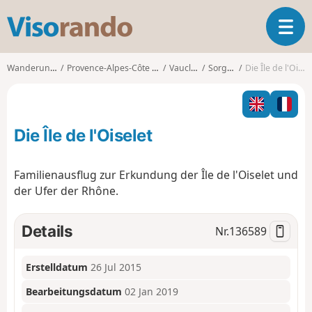
V
T
i
o
s
g
o
Wanderungen
Provence-Alpes-Côte d'Azur
Vaucluse
Sorgues
Die Île de l'Oiselet
g
r
l
a
e
n
n
d
Die Île de l'Oiselet
a
o
v
i
Familienausflug zur Erkundung der Île de l'Oiselet und
g
der Ufer der Rhône.
a
t
i
Details
Nr.
136589
o
n
Erstelldatum
26 Jul 2015
Bearbeitungsdatum
02 Jan 2019