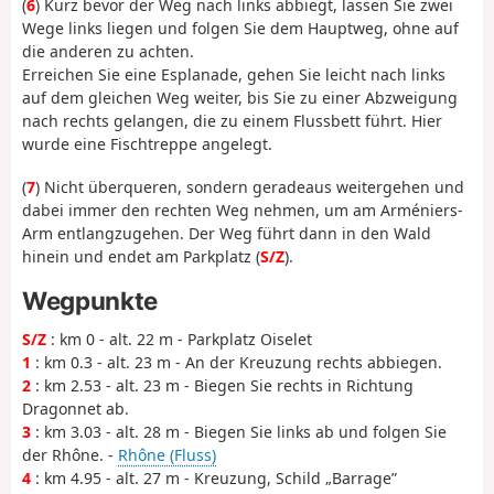
(
6
) Kurz bevor der Weg nach links abbiegt, lassen Sie zwei
Wege links liegen und folgen Sie dem Hauptweg, ohne auf
die anderen zu achten.
Erreichen Sie eine Esplanade, gehen Sie leicht nach links
auf dem gleichen Weg weiter, bis Sie zu einer Abzweigung
nach rechts gelangen, die zu einem Flussbett führt. Hier
wurde eine Fischtreppe angelegt.
(
7
) Nicht überqueren, sondern geradeaus weitergehen und
dabei immer den rechten Weg nehmen, um am Arméniers-
Arm entlangzugehen. Der Weg führt dann in den Wald
hinein und endet am Parkplatz (
S/Z
).
Wegpunkte
S/Z
: km 0 - alt. 22 m - Parkplatz Oiselet
1
: km 0.3 - alt. 23 m - An der Kreuzung rechts abbiegen.
2
: km 2.53 - alt. 23 m - Biegen Sie rechts in Richtung
Dragonnet ab.
3
: km 3.03 - alt. 28 m - Biegen Sie links ab und folgen Sie
der Rhône. -
Rhône (Fluss)
4
: km 4.95 - alt. 27 m - Kreuzung, Schild „Barrage”