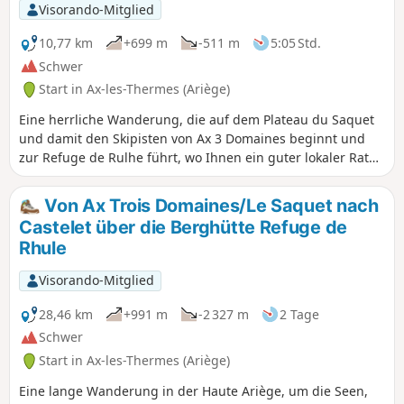
Visorando-Mitglied
10,77 km
+699 m
-511 m
5:05 Std.
Schwer
Start in Ax-les-Thermes (Ariège)
Eine herrliche Wanderung, die auf dem Plateau du Saquet
und damit den Skipisten von Ax 3 Domaines beginnt und
zur Refuge de Rulhe führt, wo Ihnen ein guter lokaler Rataf
gut tun wird. Sobald Sie den Gipfel der Station erreicht
haben, erwarten Sie lange Wüstenplateaus, bevor Sie in die
Von Ax Trois Domaines/Le Saquet nach
kargen Geröllfelder am Fuße des Rulhe eintauchen und
Castelet über die Berghütte Refuge de
schließlich zur Refuge de Rulhe hinuntergleiten. Diese
Rhule
erste Etappe ist wild und anspruchsvoll, da sie durch
Geröllfelder führt. Seien Sie vorsichtig beim Abstieg vom
Visorando-Mitglied
Col de Lhasse, der sehr steil ist (aber der GR® ist gut
markiert).
28,46 km
+991 m
-2 327 m
2 Tage
Schwer
Start in Ax-les-Thermes (Ariège)
Eine lange Wanderung in der Haute Ariège, um die Seen,