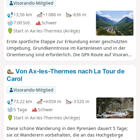
Visorando-Mitglied
13,56 km
+1 086 m
-636 m
7:00 Std.
Schwer
Start in Ax-les-Thermes (Ariège)
Erste sportliche Etappe zur Erkundung einer geschützten
Umgebung. Grundkenntnisse im Kartenlesen und in der
Orientierung sind erforderlich. Die GPX-Route auf Visorando
oder einem GPS-Gerät ist zu Beginn und an den zahlreichen
Abzweigungen sehr hilfreich. Bei Bedarf ist es durchaus
Von Ax-les-Thermes nach La Tour de
möglich, die Strecke zu verkürzen: siehe praktische
Carol
Informationen.
Visorando-Mitglied
73,22 km
+4 059 m
-3 520 m
5 Tage
Schwer
Start in Ax-les-Thermes (Ariège)
Diese schöne Wanderung in den Pyrenäen dauert 5 Tage;
sie ist Wanderern vorbehalten, die an das Hochgebirge