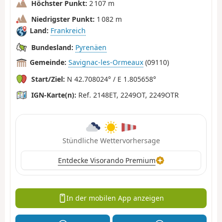
Höchster Punkt:
2 107 m
Niedrigster Punkt:
1 082 m
Land:
Frankreich
Bundesland:
Pyrenäen
Gemeinde:
Savignac-les-Ormeaux
(09110)
Start/Ziel:
N 42.708024° / E 1.805658°
IGN-Karte(n):
Ref. 2148ET, 2249OT, 2249OTR
Stündliche Wettervorhersage
Entdecke Visorando Premium
In der mobilen App anzeigen