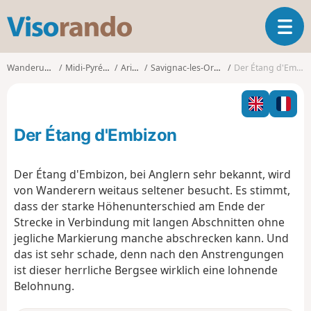
V
T
i
o
s
g
o
Wanderungen
Midi-Pyrénées
Ariège
Savignac-les-Ormeaux
Der Étang d'Embizon
g
r
l
a
e
n
n
d
Der Étang d'Embizon
a
o
v
i
Der Étang d'Embizon, bei Anglern sehr bekannt, wird
g
von Wanderern weitaus seltener besucht. Es stimmt,
a
dass der starke Höhenunterschied am Ende der
t
Strecke in Verbindung mit langen Abschnitten ohne
i
o
jegliche Markierung manche abschrecken kann. Und
n
das ist sehr schade, denn nach den Anstrengungen
ist dieser herrliche Bergsee wirklich eine lohnende
Belohnung.