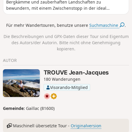
Bergkämme und zauberhaften Landschaften zu
bewundern, mit einem Zwischenstopp in der ideal
gelegenen Berghütte Refuge de Rulhe, wo Sie die
Gelegenheit haben, den lokalen Rataf' zu probieren. Am
Für mehr Wandertouren, benutze unsere
Suchmaschine
.
zweiten Tag können Sie das gesamte Gebiet von den
Bergkämmen aus bewundern.
Die Beschreibungen und GPX-Daten dieser Tour sind Eigentum
des Autors/der Autorin. Bitte nicht ohne Genehmigung
kopieren.
AUTOR
TROUVE Jean-Jacques
180 Wanderungen
Visorando-Mitglied
Gemeinde:
Gaillac (81600)
Maschinell übersetzte Tour -
Originalversion