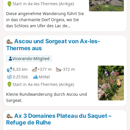
können.
Start in Ax-les-Thermes (Ariège)
Diese angenehme Wanderung führt Sie
in das charmante Dorf Orgeix, wo Sie
das Schloss am Ufer des Lac de
Campauleil entdecken können.
Ascou und Sorgeat von Ax-les-
Thermes aus
Visorando-Mitglied
8,33 km
+377 m
-372 m
3:25 Std.
Mittel
Start in Ax-les-Thermes (Ariège)
Kleine Rundwanderung durch Ascou und
Sorgeat.
Ax 3 Domaines Plateau du Saquet –
Refuge de Rulhe