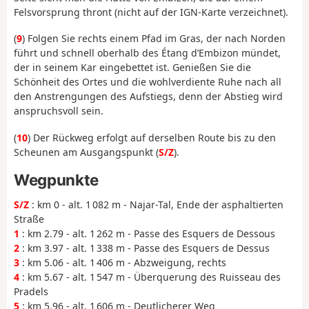
Felsvorsprung thront (nicht auf der IGN-Karte verzeichnet).
(
9
) Folgen Sie rechts einem Pfad im Gras, der nach Norden
führt und schnell oberhalb des Étang d’Embizon mündet,
der in seinem Kar eingebettet ist. Genießen Sie die
Schönheit des Ortes und die wohlverdiente Ruhe nach all
den Anstrengungen des Aufstiegs, denn der Abstieg wird
anspruchsvoll sein.
(
10
) Der Rückweg erfolgt auf derselben Route bis zu den
Scheunen am Ausgangspunkt (
S/Z
).
Wegpunkte
S/Z
: km 0 - alt. 1 082 m - Najar-Tal, Ende der asphaltierten
Straße
1
: km 2.79 - alt. 1 262 m - Passe des Esquers de Dessous
2
: km 3.97 - alt. 1 338 m - Passe des Esquers de Dessus
3
: km 5.06 - alt. 1 406 m - Abzweigung, rechts
4
: km 5.67 - alt. 1 547 m - Überquerung des Ruisseau des
Pradels
5
: km 5.96 - alt. 1 606 m - Deutlicherer Weg