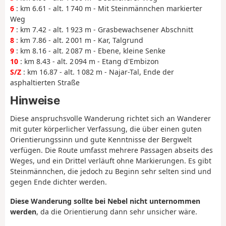
6
: km 6.61 - alt. 1 740 m - Mit Steinmännchen markierter
Weg
7
: km 7.42 - alt. 1 923 m - Grasbewachsener Abschnitt
8
: km 7.86 - alt. 2 001 m - Kar, Talgrund
9
: km 8.16 - alt. 2 087 m - Ebene, kleine Senke
10
: km 8.43 - alt. 2 094 m - Etang d'Embizon
S/Z
: km 16.87 - alt. 1 082 m - Najar-Tal, Ende der
asphaltierten Straße
Hinweise
Diese anspruchsvolle Wanderung richtet sich an Wanderer
mit guter körperlicher Verfassung, die über einen guten
Orientierungssinn und gute Kenntnisse der Bergwelt
verfügen. Die Route umfasst mehrere Passagen abseits des
Weges, und ein Drittel verläuft ohne Markierungen. Es gibt
Steinmännchen, die jedoch zu Beginn sehr selten sind und
gegen Ende dichter werden.
Diese Wanderung sollte bei Nebel nicht unternommen
werden
, da die Orientierung dann sehr unsicher wäre.