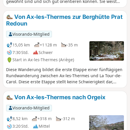
gewöhnt sind und sich gut orientieren können. Sie weist
keine größeren Schwierigkeiten auf, alles ist „auf
Kuhpfaden“ zu bewältigen, aber man muss sich im
Von Ax-les-Thermes zur Berghütte Prat
Hochgebirge sicher fühlen. Das Prinzip dieser Wanderung
Redoun
besteht darin, von einem Bahnhof zu einem anderen zu
gelangen und so eine Rundwanderung zu absolvieren,
Visorando-Mitglied
ohne auf ein Fahrzeug angewiesen zu sein.
15,05 km
+1 128 m
-35 m
7:30 Std.
Schwer
Start in Ax-les-Thermes (Ariège)
Diese Wanderung bildet die erste Etappe einer fünftägigen
Rundwanderung zwischen Ax-les-Thermes und La Tour-de-
Carol. Diese erste Etappe stellt keine Schwierigkeit dar,
außer bei schlechten Wetterbedingungen. Der Start
befindet sich am Bahnhof von Ax, von wo aus man zunächst
Von Ax-les-Thermes nach Orgeix
der Straße folgt und dann einen sehr schönen Weg nimmt,
der in die Berge hinaufführt, um schließlich eine zwar
Visorando-Mitglied
unbewachte, aber sehr komfortable Berghütte zu erreichen.
Diese Wanderung ist Wanderern vorbehalten, die an das
8,52 km
+318 m
-312 m
Hochgebirge gewöhnt sind und sich gut orientieren
3:20 Std.
Mittel