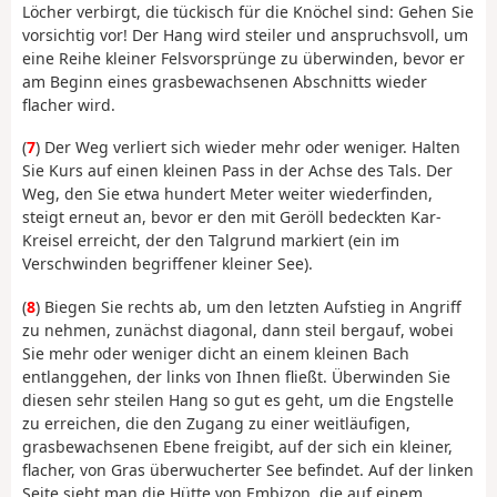
Löcher verbirgt, die tückisch für die Knöchel sind: Gehen Sie
vorsichtig vor! Der Hang wird steiler und anspruchsvoll, um
eine Reihe kleiner Felsvorsprünge zu überwinden, bevor er
am Beginn eines grasbewachsenen Abschnitts wieder
flacher wird.
(
7
) Der Weg verliert sich wieder mehr oder weniger. Halten
Sie Kurs auf einen kleinen Pass in der Achse des Tals. Der
Weg, den Sie etwa hundert Meter weiter wiederfinden,
steigt erneut an, bevor er den mit Geröll bedeckten Kar-
Kreisel erreicht, der den Talgrund markiert (ein im
Verschwinden begriffener kleiner See).
(
8
) Biegen Sie rechts ab, um den letzten Aufstieg in Angriff
zu nehmen, zunächst diagonal, dann steil bergauf, wobei
Sie mehr oder weniger dicht an einem kleinen Bach
entlanggehen, der links von Ihnen fließt. Überwinden Sie
diesen sehr steilen Hang so gut es geht, um die Engstelle
zu erreichen, die den Zugang zu einer weitläufigen,
grasbewachsenen Ebene freigibt, auf der sich ein kleiner,
flacher, von Gras überwucherter See befindet. Auf der linken
Seite sieht man die Hütte von Embizon, die auf einem