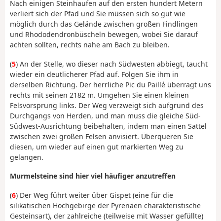
Nach einigen Steinhaufen auf den ersten hundert Metern
verliert sich der Pfad und Sie müssen sich so gut wie
möglich durch das Gelände zwischen großen Findlingen
und Rhododendronbüscheln bewegen, wobei Sie darauf
achten sollten, rechts nahe am Bach zu bleiben.
(
5
) An der Stelle, wo dieser nach Südwesten abbiegt, taucht
wieder ein deutlicherer Pfad auf. Folgen Sie ihm in
derselben Richtung. Der herrliche Pic du Paillé überragt uns
rechts mit seinen 2182 m. Umgehen Sie einen kleinen
Felsvorsprung links. Der Weg verzweigt sich aufgrund des
Durchgangs von Herden, und man muss die gleiche Süd-
Südwest-Ausrichtung beibehalten, indem man einen Sattel
zwischen zwei großen Felsen anvisiert. Überqueren Sie
diesen, um wieder auf einen gut markierten Weg zu
gelangen.
Murmelsteine sind hier viel häufiger anzutreffen
(
6
) Der Weg führt weiter über Gispet (eine für die
silikatischen Hochgebirge der Pyrenäen charakteristische
Gesteinsart), der zahlreiche (teilweise mit Wasser gefüllte)