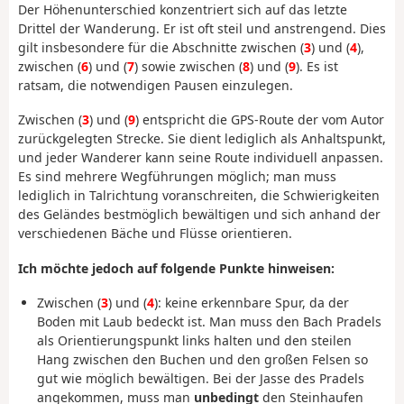
Der Höhenunterschied konzentriert sich auf das letzte
Drittel der Wanderung. Er ist oft steil und anstrengend. Dies
gilt insbesondere für die Abschnitte zwischen (
3
) und (
4
),
zwischen (
6
) und (
7
) sowie zwischen (
8
) und (
9
). Es ist
ratsam, die notwendigen Pausen einzulegen.
Zwischen (
3
) und (
9
) entspricht die GPS-Route der vom Autor
zurückgelegten Strecke. Sie dient lediglich als Anhaltspunkt,
und jeder Wanderer kann seine Route individuell anpassen.
Es sind mehrere Wegführungen möglich; man muss
lediglich in Talrichtung voranschreiten, die Schwierigkeiten
des Geländes bestmöglich bewältigen und sich anhand der
verschiedenen Bäche und Flüsse orientieren.
Ich möchte jedoch auf folgende Punkte hinweisen:
Zwischen (
3
) und (
4
): keine erkennbare Spur, da der
Boden mit Laub bedeckt ist. Man muss den Bach Pradels
als Orientierungspunkt links halten und den steilen
Hang zwischen den Buchen und den großen Felsen so
gut wie möglich bewältigen. Bei der Jasse des Pradels
angekommen, muss man
unbedingt
den Steinhaufen