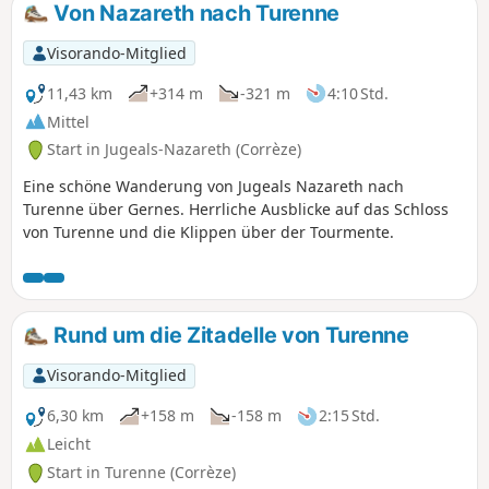
Von Nazareth nach Turenne
Visorando-Mitglied
11,43 km
+314 m
-321 m
4:10 Std.
Mittel
Start in Jugeals-Nazareth (Corrèze)
Eine schöne Wanderung von Jugeals Nazareth nach
Turenne über Gernes. Herrliche Ausblicke auf das Schloss
von Turenne und die Klippen über der Tourmente.
Rund um die Zitadelle von Turenne
Visorando-Mitglied
6,30 km
+158 m
-158 m
2:15 Std.
Leicht
Start in Turenne (Corrèze)