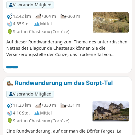
Visorando-Mitglied
12,42 km
+364 m
-363 m
4:35 Std.
Mittel
Start in Chasteaux (Corrèze)
Auf dieser Rundwanderung zum Thema des unterirdischen
Netzes des Blagour de Chasteaux können Sie die
Versickerungsstelle der Couze, das trockene Tal von
Entrecor, die Schlucht Gouffre des Jonquilles und die Quelle
des Grundwassers an der Quelle des Blagour entdecken.
Rundwanderung um das Sorpt-Tal
Visorando-Mitglied
11,23 km
+330 m
-331 m
4:10 Std.
Mittel
Start in Chasteaux (Corrèze)
Eine Rundwanderung, auf der man die Dörfer Farges, La