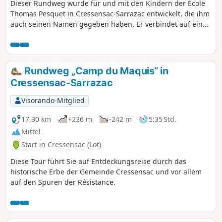
Dieser Rundweg wurde für und mit den Kindern der École
Thomas Pesquet in Cressensac-Sarrazac entwickelt, die ihm
auch seinen Namen gegeben haben. Er verbindet auf einer
kurzen Strecke Naturerlebnisse mit einem Abstecher durch
das Dorf Cressensac. Er ist hellblau markiert und für alle
zugänglich. Die wichtigsten Sehenswürdigkeiten,
öffentlichen Orte und Geschäfte sind ebenfalls zu sehen.
Rundweg „Camp du Maquis“ in
Cressensac-Sarrazac
Visorando-Mitglied
17,30 km
+236 m
-242 m
5:35 Std.
Mittel
Start in Cressensac (Lot)
Diese Tour führt Sie auf Entdeckungsreise durch das
historische Erbe der Gemeinde Cressensac und vor allem
auf den Spuren der Résistance.