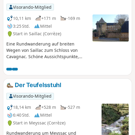
Visorando-Mitglied
10,11 km
+171 m
-169 m
3:25 Std.
Mittel
Start in Saillac (Corrèze)
Eine Rundwanderung auf breiten
Wegen von Saillac zum Schloss von
Cavagnac. Schöne Aussichtspunkte,
Waschhaus und schöne Gebäude
bereichern diese Wanderung.
Der Teufelsstuhl
Visorando-Mitglied
18,14 km
+528 m
-527 m
6:40 Std.
Mittel
Start in Meyssac (Corrèze)
Rundwanderung um Meyssac und