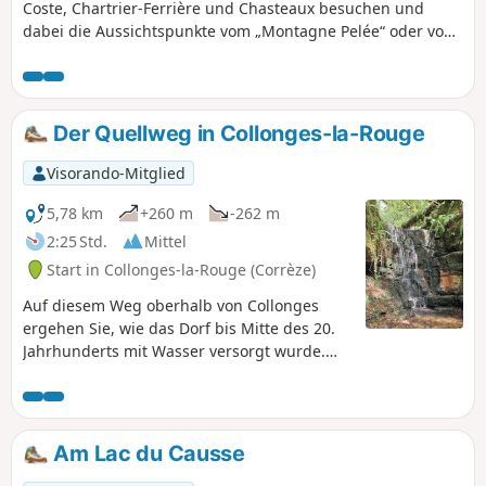
Coste, Chartrier-Ferrière und Chasteaux besuchen und
dabei die Aussichtspunkte vom „Montagne Pelée“ oder vom
Ortskern von Chasteaux aus genießen kann.
Der Quellweg in Collonges-la-Rouge
Visorando-Mitglied
5,78 km
+260 m
-262 m
2:25 Std.
Mittel
Start in Collonges-la-Rouge (Corrèze)
Auf diesem Weg oberhalb von Collonges
ergehen Sie, wie das Dorf bis Mitte des 20.
Jahrhunderts mit Wasser versorgt wurde.
Entlang dieser Route werden einige
historisch interessante Punkte über
Audioterminals kommentiert.
Am Lac du Causse