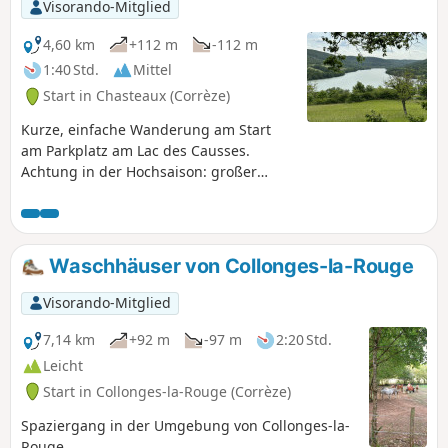
Visorando-Mitglied
4,60 km
+112 m
-112 m
1:40 Std.
Mittel
Start in Chasteaux (Corrèze)
Kurze, einfache Wanderung am Start
am Parkplatz am Lac des Causses.
Achtung in der Hochsaison: großer
Andrang und erhebliche
Parkplatzprobleme.
Waschhäuser von Collonges-la-Rouge
Visorando-Mitglied
7,14 km
+92 m
-97 m
2:20 Std.
Leicht
Start in Collonges-la-Rouge (Corrèze)
Spaziergang in der Umgebung von Collonges-la-
Rouge.