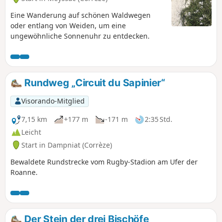
Eine Wanderung auf schönen Waldwegen
oder entlang von Weiden, um eine
ungewöhnliche Sonnenuhr zu entdecken.
Rundweg „Circuit du Sapinier“
Visorando-Mitglied
7,15 km
+177 m
-171 m
2:35 Std.
Leicht
Start in Dampniat (Corrèze)
Bewaldete Rundstrecke vom Rugby-Stadion am Ufer der
Roanne.
Der Stein der drei Bischöfe