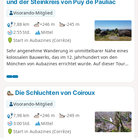
und der Steinkreis von Puy de Pauliac
trieb der Wasserfall die Mühle des Klosters an.
Visorando-Mitglied
7,88 km
+246 m
-245 m
2:55 Std.
Mittel
Start in Aubazines (Corrèze)
Sehr angenehme Wanderung in unmittelbarer Nähe eines
kolossalen Bauwerks, das im 12. Jahrhundert von den
Mönchen von Aubazines errichtet wurde. Auf dieser Tour
können Sie auch einen Dolmen, ein von einem Einsiedler
erbautes „Dorf” aus Trockenmauerwerk, den Puy de Pauliac
mit seiner Orientierungstafel und seinen Cromlech
entdecken. Der Canal aux Moines folgt kunstvoll den Kurven
Die Schluchten von Coiroux
des Hügels auf einer Länge von etwa 1,5 km und speist
einen Stausee im Umfriedungsbereich der Abteikirche.
Visorando-Mitglied
Früher trieb der Wasserfall die Radmühle des Klosters an.
7,98 km
+246 m
-249 m
3:00 Std.
Mittel
Start in Aubazines (Corrèze)