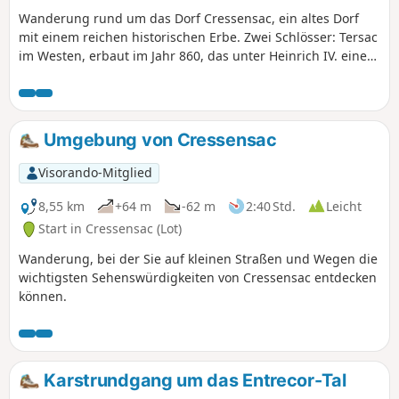
Wanderung rund um das Dorf Cressensac, ein altes Dorf
mit einem reichen historischen Erbe. Zwei Schlösser: Tersac
im Westen, erbaut im Jahr 860, das unter Heinrich IV. eine
blühende Zeit erlebte und heute eine Ruine ist;
Chausseneige im Osten, in Privatbesitz, erbaut im 12.
Jahrhundert und im 12. Jahrhundert im Renaissancestil
wieder aufgebaut. Ein Pfarrhaus im Herzen des Dorfes. Im
Umgebung von Cressensac
Jahr 1789 wurde die Pfarrei zu einer Gemeinde, nachdem
sie im 9. Jahrhundert zur Vizegrafschaft Turenne gehört
Visorando-Mitglied
hatte.
8,55 km
+64 m
-62 m
2:40 Std.
Leicht
Start in Cressensac (Lot)
Wanderung, bei der Sie auf kleinen Straßen und Wegen die
wichtigsten Sehenswürdigkeiten von Cressensac entdecken
können.
Karstrundgang um das Entrecor-Tal