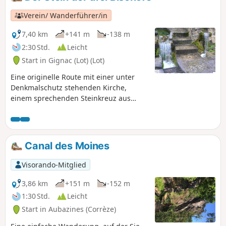
Verein/ Wanderführer/in
7,40 km
+141 m
-138 m
2:30 Std.
Leicht
Start in Gignac (Lot) (Lot)
Eine originelle Route mit einer unter
Denkmalschutz stehenden Kirche,
einem sprechenden Steinkreuz aus
dem18. Jahrhundert, einem Herrenhaus
ausdem 16. Jahrhundert, einer
Windmühle, zwei Brunnen, dem Stein
der drei Bischöfe und einem
Canal des Moines
Metallbaum.
Visorando-Mitglied
3,86 km
+151 m
-152 m
1:30 Std.
Leicht
Start in Aubazines (Corrèze)