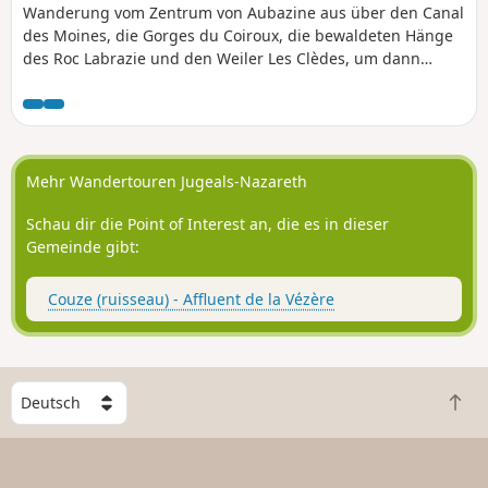
Wanderung vom Zentrum von Aubazine aus über den Canal
des Moines, die Gorges du Coiroux, die bewaldeten Hänge
des Roc Labrazie und den Weiler Les Clèdes, um dann
unterhalb des Dorfes an einem Wasserfall vorbei erneut
den Wildbach Coiroux zu überqueren und zum Dorf
zurückzukehren.
Mehr Wandertouren Jugeals-Nazareth
Schau dir die Point of Interest an, die es in dieser
Gemeinde gibt:
Couze (ruisseau) - Affluent de la Vézère
W
Z
ä
u
h
r
l
ü
e