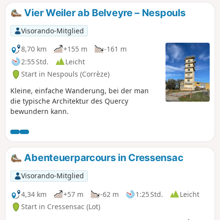
Vier Weiler ab Belveyre – Nespouls
Visorando-Mitglied
8,70 km
+155 m
-161 m
2:55 Std.
Leicht
Start in Nespouls (Corrèze)
Kleine, einfache Wanderung, bei der man
die typische Architektur des Quercy
bewundern kann.
Abenteuerparcours in Cressensac
Visorando-Mitglied
4,34 km
+57 m
-62 m
1:25 Std.
Leicht
Start in Cressensac (Lot)