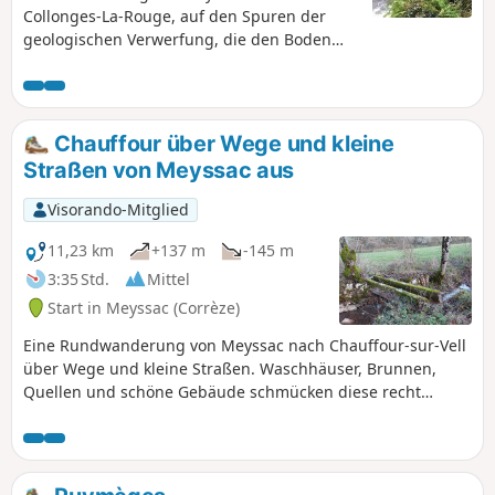
Collonges-La-Rouge, auf den Spuren der
geologischen Verwerfung, die den Boden
tief geprägt hat. Rote Sandsteinfelsen im
Norden und weiße Kalksteinfelsen im Süden
laden zu einer Pause auf dem Chaise du
Diable ein, bevor Sie wieder ins Tal
Chauffour über Wege und kleine
hinabsteigen.
Straßen von Meyssac aus
Visorando-Mitglied
11,23 km
+137 m
-145 m
3:35 Std.
Mittel
Start in Meyssac (Corrèze)
Eine Rundwanderung von Meyssac nach Chauffour-sur-Vell
über Wege und kleine Straßen. Waschhäuser, Brunnen,
Quellen und schöne Gebäude schmücken diese recht
einfache Wanderung.