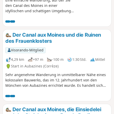
Eine einfache Wanderung, auf der Sie
den Canal des Moines in einer
idyllischen und schattigen Umgebung
entdecken können, ausgehend von
einem der schönsten Dörfer der
Corrèze.
Der Canal aux Moines und die Ruinen
des Frauenklosters
Visorando-Mitglied
4,29 km
+97 m
-100 m
1:30 Std.
Mittel
Start in Aubazines (Corrèze)
Sehr angenehme Wanderung in unmittelbarer Nähe eines
kolossalen Bauwerks, das im 12. Jahrhundert von den
Mönchen von Aubazines errichtet wurde. Es handelt sich
um ein absolut außergewöhnliches Bauwerk. Auf dieser
Rundwanderung können Sie auch die Ruinen des
Frauenklosters von Aubazines entdecken. Der Kanal „Canal
aux Moines” folgt kunstvoll den Kurven des Hügels und
Der Canal aux Moines, die Einsiedelei
speist einen Stausee im Bereich der Abteikirche. Früher