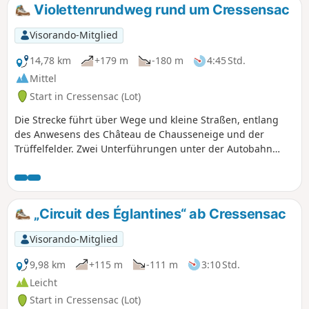
Violettenrundweg rund um Cressensac
Visorando-Mitglied
14,78 km
+179 m
-180 m
4:45 Std.
Mittel
Start in Cressensac (Lot)
Die Strecke führt über Wege und kleine Straßen, entlang
des Anwesens des Château de Chausseneige und der
Trüffelfelder. Zwei Unterführungen unter der Autobahn
A20, die innerhalb der Gemeinde dem Tal des ehemaligen
Flusses Rivière l’Orupt folgt, der nach einem Erdbeben im
15. Jahrhundert unterirdisch verläuft.
„Circuit des Églantines“ ab Cressensac
Visorando-Mitglied
9,98 km
+115 m
-111 m
3:10 Std.
Leicht
Start in Cressensac (Lot)