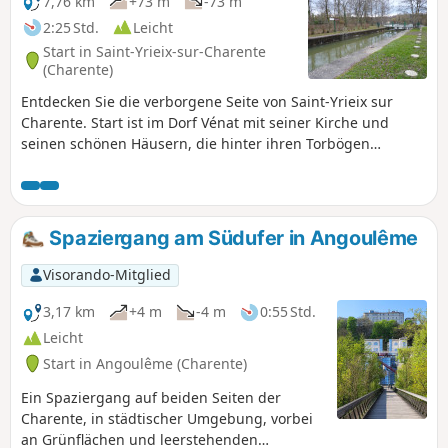
7,76 km
+73 m
-73 m
2:25 Std.
Leicht
Start in Saint-Yrieix-sur-Charente
(Charente)
Entdecken Sie die verborgene Seite von Saint-Yrieix sur
Charente. Start ist im Dorf Vénat mit seiner Kirche und
seinen schönen Häusern, die hinter ihren Torbögen
geschützt stehen, um dann zum Ufer der Charente und zur
Schleuse von Thouérat zu gelangen. Eine
abwechslungsreiche Strecke, die Natur und Kulturerbe
verbindet und schöne Überraschungen bereithält
Spaziergang am Südufer in Angoulême
(Aussichtspunkte, Brunnen). Das Land in der Stadt!
Visorando-Mitglied
3,17 km
+4 m
-4 m
0:55 Std.
Leicht
Start in Angoulême (Charente)
Ein Spaziergang auf beiden Seiten der
Charente, in städtischer Umgebung, vorbei
an Grünflächen und leerstehenden