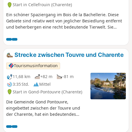
Start in Cellefrouin (Charente)
Ein schöner Spaziergang im Bois de la Bachellerie. Diese
Gebiete sind relativ weit von jeglicher Besiedlung entfernt
und beherbergen eine recht bedeutende Tierwelt. Sie
können entspannt spazieren gehen, da einige Abschnitte
der Wege gut freigelegt sind.
Strecke zwischen Touvre und Charente
Tourismusinformation
11,68 km
+82 m
-81 m
3:35 Std.
Mittel
Start in Gond-Pontouvre (Charente)
Die Gemeinde Gond Pontouvre,
eingebettet zwischen der Touvre und
der Charente, hat ein bedeutendes
Naturerbe bewahrt, in dem man Deiche,
Schleusen, Brücken, Mühlen und