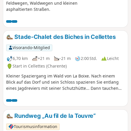
Feldwegen, Waldwegen und kleinen
asphaltierten Straßen.
Stade-Chalet des Biches in Cellettes
Visorando-Mitglied
6,70 km
+21 m
-21 m
2:00 Std.
Leicht
Start in Cellettes (Charente)
Kleiner Spaziergang im Wald von La Boixe. Nach einem
Blick auf das Dorf und sein Schloss spazieren Sie entlang
eines Jagdreviers mit seiner Schutzhütte... Dann tauchen
Sie in den Wald von La Boixe ein und folgen
grasbewachsenen Wegen, von denen einer als botanischer
Pfad angelegt ist... In der Nähe der Opferstätte „Pierre du
Sacrifice” können Sie den gut restaurierten Tumulus
Rundweg „Au fil de la Touvre“
besichtigen...
Tourismusinformation