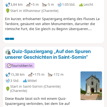
3,84 km
+5 m
-5 m
1:05 Std.
Leicht
Start in Vilhonneur (Charente)
Ein kurzer, erholsamer Spaziergang entlang des Flusses La
Tardoire, gesäumt von alten Monumenten, darunter die
römische Furt, die Sie gleich zu Beginn überqueren.
Verpassen Sie auch nicht die Überreste der Burg.
Quiz-Spaziergang „Auf den Spuren
unserer Geschichten in Saint-Sornin“
Touristiker/in
15,38 km
+175 m
-172 m
3 Std.
Mittel
Start in Saint-Sornin (Charente)
(Charente)
Diese Route lässt sich mit einem Quiz-
Spaziergang verbinden, bei dem Sie auf