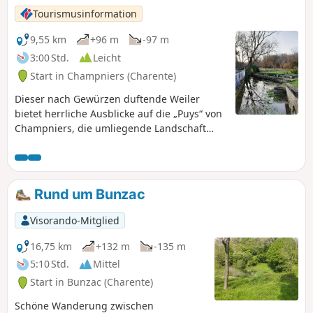
Auge reicht.
Tourismusinformation
9,55 km
+96 m
-97 m
3:00 Std.
Leicht
Start in Champniers (Charente)
Dieser nach Gewürzen duftende Weiler
bietet herrliche Ausblicke auf die „Puys“ von
Champniers, die umliegende Landschaft
und die Stadt Angoulême.
Rund um Bunzac
Visorando-Mitglied
16,75 km
+132 m
-135 m
5:10 Std.
Mittel
Start in Bunzac (Charente)
Schöne Wanderung zwischen