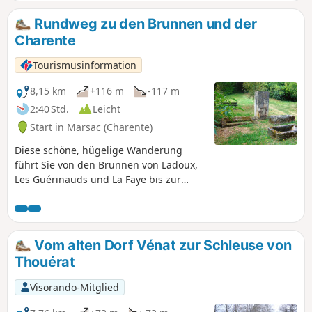
Waschhäuser entdecken kann.
Rundweg zu den Brunnen und der
Charente
Tourismusinformation
8,15 km
+116 m
-117 m
2:40 Std.
Leicht
Start in Marsac (Charente)
Diese schöne, hügelige Wanderung
führt Sie von den Brunnen von Ladoux,
Les Guérinauds und La Faye bis zur
Charente.
Vom alten Dorf Vénat zur Schleuse von
Thouérat
Visorando-Mitglied