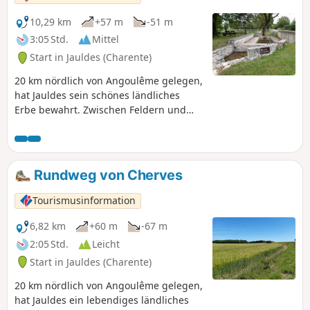
10,29 km
+57 m
-51 m
3:05 Std.
Mittel
Start in Jauldes (Charente)
20 km nördlich von Angoulême gelegen,
hat Jauldes sein schönes ländliches
Erbe bewahrt. Zwischen Feldern und
Wäldern lohnt es sich, in den
charmanten Dörfern mit ihren alten
Gebäuden aus typischen kleinen
Kalksteinquadern zu verweilen.
Rundweg von Cherves
Tourismusinformation
6,82 km
+60 m
-67 m
2:05 Std.
Leicht
Start in Jauldes (Charente)
20 km nördlich von Angoulême gelegen,
hat Jauldes ein lebendiges ländliches