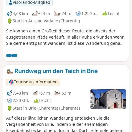
etwa 500 Meter entfernt liegt, wo ein kleines, 2024
Visorando-Mitglied
restauriertes Denkmal in völliger Stille auf Ihren Besuch
wartet.
4,68 km
+24 m
-24 m
1:25 Std.
Leicht
Start in Aussac-Vadalle (Charente)
Sie können einen Großteil dieser Route, die abseits der
ausgetretenen Pfade verläuft, in aller Ruhe erkunden.Wenn
Sie gerne entspannt wandern, ist diese Wanderung genau
das Richtige für Sie.
Rundweg um den Teich in Brie
Tourismusinformation
7,48 km
+67 m
-63 m
2:20 Std.
Leicht
Start in Brie (Charente) (Charente)
Auf dieser ländlichen Wanderung entdecken Sie die
Vergangenheit von Brie, indem Sie der ehemaligen
Eisenbahnstrecke folgen, durch das Dorf Le Temple gehen