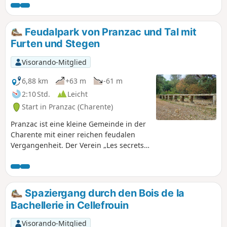
Richtige für Sie.
Feudalpark von Pranzac und Tal mit
Furten und Stegen
Visorando-Mitglied
6,88 km
+63 m
-61 m
2:10 Std.
Leicht
Start in Pranzac (Charente)
Pranzac ist eine kleine Gemeinde in der
Charente mit einer reichen feudalen
Vergangenheit. Der Verein „Les secrets
de Pranzac” beteiligt sich am teilweisen
Wiederaufbau des Schlosses der Grafen
von Cars.Unser Spaziergang führt uns
zunächst um den ehemaligen
Spaziergang durch den Bois de la
Schlosspark herum und dann weiter
Bachellerie in Cellefrouin
entlang des Tals über Furten und Stege.
Visorando-Mitglied