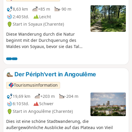
8,63 km
+85 m
-90 m
2:40 Std.
Leicht
Start in Soyaux (Charente)
Diese Wanderung durch die Natur
beginnt mit der Durchquerung des
Waldes von Soyaux, bevor sie das Tal
der Font Noire erreicht und entlang der
Felsen von Entreroches verläuft. Nach
dem Passieren des Tors Saint-Martial in
Antornac offenbaren sich dem
Der Périph'vert in Angoulême
Wanderer zunächst das Logis de
Montboulard, dann der alte Ortskern
Tourismusinformation
und die Kirche Saint-Matthieu.
19,69 km
+203 m
-204 m
6:10 Std.
Schwer
Start in Angoulême (Charente)
Dies ist eine schöne Stadtwanderung, die
außergewöhnliche Ausblicke auf das Plateau von Vieil