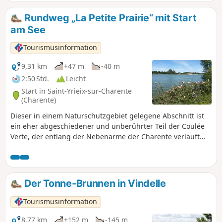
Rundweg „La Petite Prairie“ mit Start
am See
Tourismusinformation
9,31 km
+47 m
-40 m
2:50 Std.
Leicht
Start in Saint-Yrieix-sur-Charente
(Charente)
Dieser in einem Naturschutzgebiet gelegene Abschnitt ist
ein eher abgeschiedener und unberührter Teil der Coulée
Verte, der entlang der Nebenarme der Charente verläuft
und Sie zum charmanten Dorf Saint-Yriex Vénat und seiner
Kapelle führt. Während des Aufstiegs im Bois des Rouyers
entdecken Sie die Fontaine des Pots, wo früher Hanf
geröstet wurde.
Der Tonne-Brunnen in Vindelle
Tourismusinformation
8,77 km
+152 m
-145 m