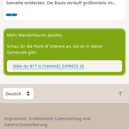
Sonnette entdecken. Die Route verläuft größtenteils im
Freien mit einigen Abschnitten im Unterholz.
Mehr Wandertouren Jauldes
Schau dir die Point of Interest an, die es in dieser
Gemeinde gibt:
Stèle du B17-G CHANNEL EXPRESS III
W
Z
ä
u
h
r
l
ü
e
Impressum, Endbenutzer-Lizenzvertrag und
c
e
Datenschutzerklärung
k
i