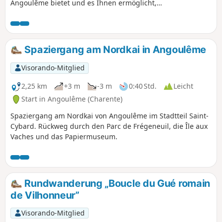
Angoulême bietet und es Ihnen ermöglicht,
bemerkenswerte Naturschutzgebiete in Angoulême,
Soyaux, L'Isle d'Espagnac und Gond Pontouvre zu
entdecken. Diese Route ist gelb markiert.
Spaziergang am Nordkai in Angoulême
Visorando-Mitglied
2,25 km
+3 m
-3 m
0:40 Std.
Leicht
Start in Angoulême (Charente)
Spaziergang am Nordkai von Angoulême im Stadtteil Saint-
Cybard. Rückweg durch den Parc de Frégeneuil, die Île aux
Vaches und das Papiermuseum.
Rundwanderung „Boucle du Gué romain
de Vilhonneur”
Visorando-Mitglied