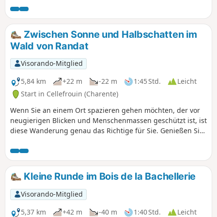
Zwischen Sonne und Halbschatten im
Wald von Randat
Visorando-Mitglied
5,84 km
+22 m
-22 m
1:45 Std.
Leicht
Start in Cellefrouin (Charente)
Wenn Sie an einem Ort spazieren gehen möchten, der vor
neugierigen Blicken und Menschenmassen geschützt ist, ist
diese Wanderung genau das Richtige für Sie. Genießen Sie
die grünen Wege und das Unterholz, um in aller Ruhe
spazieren zu gehen. Sie wechseln zwischen schattigen und
sonnigen Abschnitten.
Kleine Runde im Bois de la Bachellerie
Visorando-Mitglied
5,37 km
+42 m
-40 m
1:40 Std.
Leicht