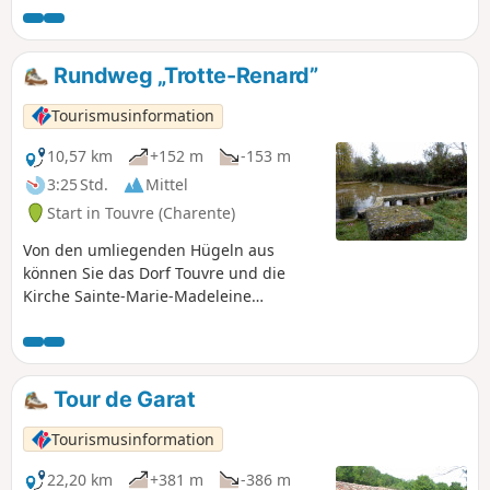
Waschhaus von La Lèche, wo einer der Quellaufbrüche in
der Nähe einer alten römischen Brücke zu sehen ist.
Rundweg „Trotte-Renard”
Tourismusinformation
10,57 km
+152 m
-153 m
3:25 Std.
Mittel
Start in Touvre (Charente)
Von den umliegenden Hügeln aus
können Sie das Dorf Touvre und die
Kirche Sainte-Marie-Madeleine
entdecken, an deren Fuß die Quellen
der Touvre entspringen, die zweitgrößte
Quelle Frankreichs.
Tour de Garat
Tourismusinformation
22,20 km
+381 m
-386 m