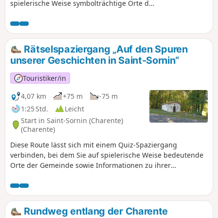
spielerische Weise symbolträchtige Orte der
Gemeinde sowie Informationen über ihre
Geschichte und ihr Kulturerbe entdecken
können. Suchen Sie das Plakat „Au fil de nos
histoires“ auf dem Parkplatz der Sporthalle
Rätselspaziergang „Auf den Spuren
und scannen Sie den QR-Code, um das Spiel
unserer Geschichten in Saint-Sornin“
zu starten (kostenlos, keine Anmeldung,
keine App zum Herunterladen).
Touristiker/in
4,07 km
+75 m
-75 m
1:25 Std.
Leicht
Start in Saint-Sornin (Charente)
(Charente)
Diese Route lässt sich mit einem Quiz-Spaziergang
verbinden, bei dem Sie auf spielerische Weise bedeutende
Orte der Gemeinde sowie Informationen zu ihrer
Geschichte und ihrem Kulturerbe entdecken können.
Suchen Sie das Plakat „Au fil de nos histoires“ auf dem
Parkplatz der Sporthalle (Start- und Zielpunkt) und scannen
Sie den QR-Code, um das Spiel zu starten (kostenlos, keine
Rundweg entlang der Charente
Anmeldung, keine App zum Herunterladen). Sie können den