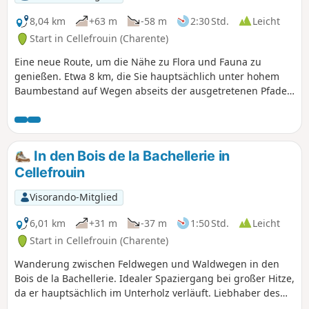
8,04 km
+63 m
-58 m
2:30 Std.
Leicht
Start in Cellefrouin (Charente)
Eine neue Route, um die Nähe zu Flora und Fauna zu
genießen. Etwa 8 km, die Sie hauptsächlich unter hohem
Baumbestand auf Wegen abseits der ausgetretenen Pfade
zurücklegen.
In den Bois de la Bachellerie in
Cellefrouin
Visorando-Mitglied
6,01 km
+31 m
-37 m
1:50 Std.
Leicht
Start in Cellefrouin (Charente)
Wanderung zwischen Feldwegen und Waldwegen in den
Bois de la Bachellerie. Idealer Spaziergang bei großer Hitze,
da er hauptsächlich im Unterholz verläuft. Liebhaber des
Nacktwanderns werden begeistert sein.