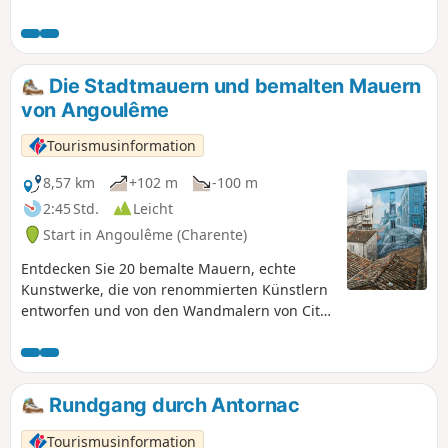
Gebäuden, mit sehr malerischen Ausblicken.
Er endet mit einem schönen 1 km langen
Abschnitt entlang des Südufers.
Die Stadtmauern und bemalten Mauern
von Angoulême
Tourismusinformation
8,57 km
+102 m
-100 m
2:45 Std.
Leicht
Start in Angoulême (Charente)
Entdecken Sie 20 bemalte Mauern, echte
Kunstwerke, die von renommierten Künstlern
entworfen und von den Wandmalern von Cité
Création umgesetzt wurden. Von seinem
Felsvorsprung aus, der die Täler der Charente
und der Anguienne überragt, bietet
Angoulême dem Spaziergänger
Rundgang durch Antornac
bemerkenswerte Ausblicke.
Tourismusinformation