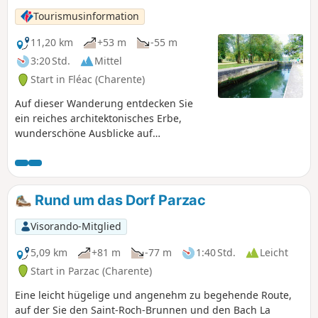
Bildschirm Ihres Smartphones in zwei Bereiche aufteilen,
Tourismusinformation
um gleichzeitig die Visorando-Route und das Quiz
anzuzeigen.
11,20 km
+53 m
-55 m
3:20 Std.
Mittel
Start in Fléac (Charente)
Auf dieser Wanderung entdecken Sie
ein reiches architektonisches Erbe,
wunderschöne Ausblicke auf
Angoulême, die Weinberge, die Inseln
und die schattigen Ufer der Charente.
Rund um das Dorf Parzac
Visorando-Mitglied
5,09 km
+81 m
-77 m
1:40 Std.
Leicht
Start in Parzac (Charente)
Eine leicht hügelige und angenehm zu begehende Route,
auf der Sie den Saint-Roch-Brunnen und den Bach La