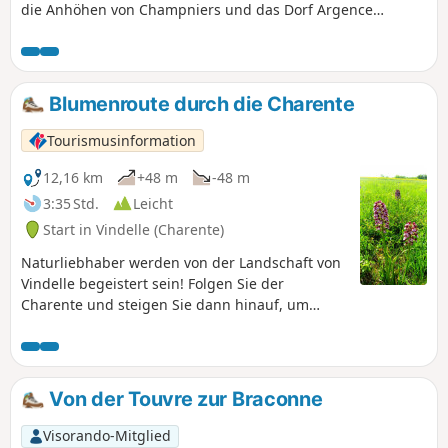
die Anhöhen von Champniers und das Dorf Argence
durchqueren. Mit zahlreichen Wegen und
Walddurchquerungen folgt diese Route einem Teil des
Fernwanderwegs GR® zwischen Angoumois und Périgord.
Blumenroute durch die Charente
Tourismusinformation
12,16 km
+48 m
-48 m
3:35 Std.
Leicht
Start in Vindelle (Charente)
Naturliebhaber werden von der Landschaft von
Vindelle begeistert sein! Folgen Sie der
Charente und steigen Sie dann hinauf, um
einen atemberaubenden Blick auf das Tal zu
genießen. Unbedingt außerhalb der Winterzeit
zu entdecken!
Von der Touvre zur Braconne
Visorando-Mitglied