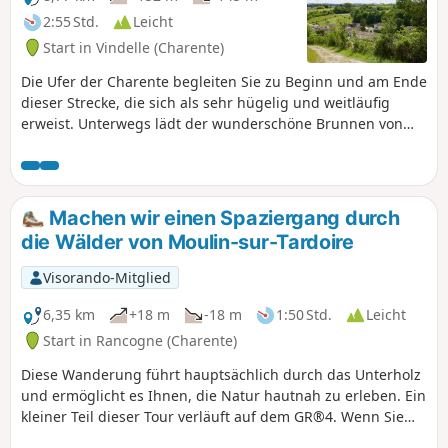
2:55 Std.
Leicht
Start in Vindelle (Charente)
Die Ufer der Charente begleiten Sie zu Beginn und am Ende
dieser Strecke, die sich als sehr hügelig und weitläufig
erweist. Unterwegs lädt der wunderschöne Brunnen von
Tonne zu einer angenehmen Erfrischungspause ein.
Machen wir einen Spaziergang durch
die Wälder von Moulin-sur-Tardoire
Visorando-Mitglied
6,35 km
+18 m
-18 m
1:50 Std.
Leicht
Start in Rancogne (Charente)
Diese Wanderung führt hauptsächlich durch das Unterholz
und ermöglicht es Ihnen, die Natur hautnah zu erleben. Ein
kleiner Teil dieser Tour verläuft auf dem GR®4. Wenn Sie
gerne ganz entspannt wandern, ist diese Route genau das