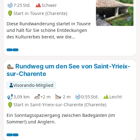
7:25 Std.
Schwer
Start in Touvre (Charente)
Diese Rundwanderung startet in Touvre
und hält für Sie schöne Entdeckungen
des Kulturerbes bereit, wie die
Einsiedelei von Bragette, die Schlösser
von Dirac und La Tranchade sowie
zahlreiche Waschhäuser in einer
unberührten Naturlandschaft.
Rundweg um den See von Saint-Yrieix-
sur-Charente
Visorando-Mitglied
3,09 km
+2 m
-2 m
0:55 Std.
Leicht
Start in Saint-Yrieix-sur-Charente (Charente)
Ein Sonntagsspaziergang zwischen Badegästen (im
Sommer!) und Anglern.