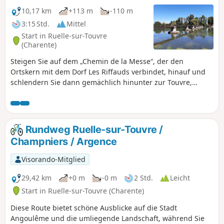
10,17 km
+113 m
-110 m
3:15 Std.
Mittel
Start in Ruelle-sur-Touvre
(Charente)
Steigen Sie auf dem „Chemin de la Messe“, der den
Ortskern mit dem Dorf Les Riffauds verbindet, hinauf und
schlendern Sie dann gemächlich hinunter zur Touvre,
wobei Sie die herrlichen Ausblicke auf die umliegende
Landschaft genießen können.
Rundweg Ruelle-sur-Touvre /
Champniers / Argence
Visorando-Mitglied
29,42 km
+0 m
-0 m
2 Std.
Leicht
Start in Ruelle-sur-Touvre (Charente)
Diese Route bietet schöne Ausblicke auf die Stadt
Angoulême und die umliegende Landschaft, während Sie