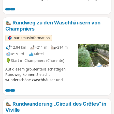
oder an den ehemaligen Hanffeldern entlangwandern, auf
denen früher Hanf geröstet wurde.
Rundweg zu den Waschhäusern von
Champniers
Tourismusinformation
12,84 km
+211 m
-214 m
4:15 Std.
Mittel
Start in Champniers (Charente)
Auf diesem größtenteils schattigen
Rundweg können Sie acht
wunderschöne Waschhäuser und
Brunnen entdecken sowie herrliche
Ausblicke von den „Puys“ genießen.
Zwischen Feldern und
Naturlandschaften erstreckt sich ein
Rundwanderung „Circuit des Crêtes” in
Mosaik aus Farben, das sich im Laufe
Viville
der Jahreszeiten verändert, so weit das