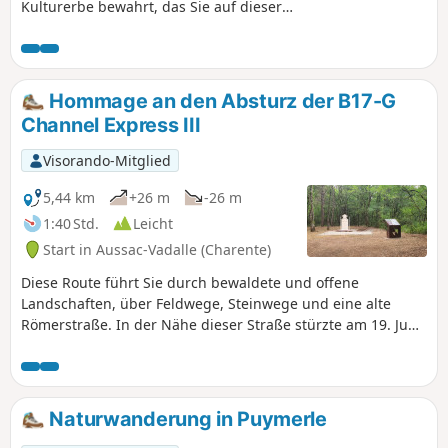
Kulturerbe bewahrt, das Sie auf dieser
kleinen Wanderung rund um Cherves
entdecken können.
Hommage an den Absturz der B17-G
Channel Express III
Visorando-Mitglied
5,44 km
+26 m
-26 m
1:40 Std.
Leicht
Start in Aussac-Vadalle (Charente)
Diese Route führt Sie durch bewaldete und offene
Landschaften, über Feldwege, Steinwege und eine alte
Römerstraße. In der Nähe dieser Straße stürzte am 19. Juni
1944 ein amerikanischer Bomber vom Typ Boeing B17-G an
einem Ort namens Fond Péron ab. Zur Erinnerung an
dieses Ereignis wurde am Rande der Römerstraße eine
Stele errichtet. Von dieser Stele aus weisen Schilder in
Naturwanderung in Puymerle
Richtung Norden auf die tatsächliche Absturzstelle hin, die