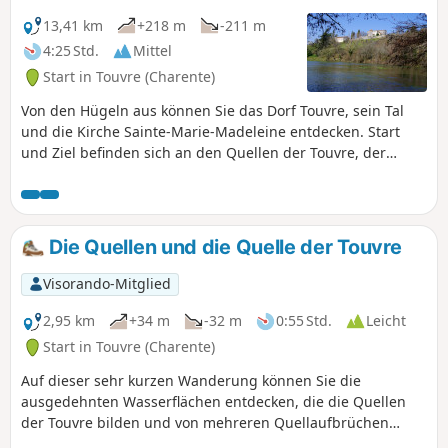
13,41 km
+218 m
-211 m
4:25 Std.
Mittel
Start in Touvre (Charente)
Von den Hügeln aus können Sie das Dorf Touvre, sein Tal
und die Kirche Sainte-Marie-Madeleine entdecken. Start
und Ziel befinden sich an den Quellen der Touvre, der
zweitgrößten Quelle Frankreichs. Die Wanderung führt Sie
in den Wald von La Braconne und endet amGR®4.
Die Quellen und die Quelle der Touvre
Visorando-Mitglied
2,95 km
+34 m
-32 m
0:55 Std.
Leicht
Start in Touvre (Charente)
Auf dieser sehr kurzen Wanderung können Sie die
ausgedehnten Wasserflächen entdecken, die die Quellen
der Touvre bilden und von mehreren Quellaufbrüchen
gespeist werden. Dieser Spaziergang führt Sie auch zum