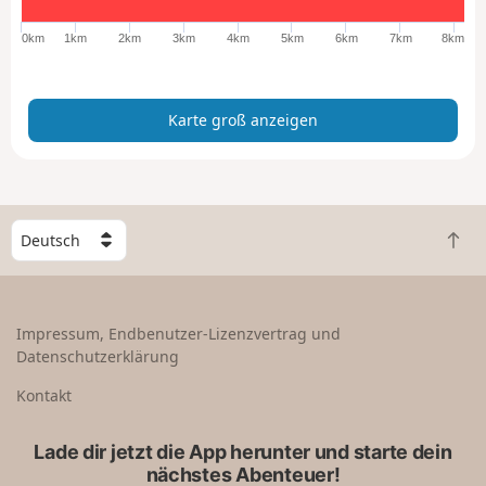
o
ß
0km
1km
2km
3km
4km
5km
6km
7km
8km
a
n
z
Karte groß anzeigen
e
i
g
e
n
W
Z
ä
u
h
r
l
ü
e
Impressum, Endbenutzer-Lizenzvertrag und
c
e
Datenschutzerklärung
k
i
n
n
Kontakt
a
L
c
a
Lade dir jetzt die App herunter und starte dein
h
n
nächstes Abenteuer!
o
d