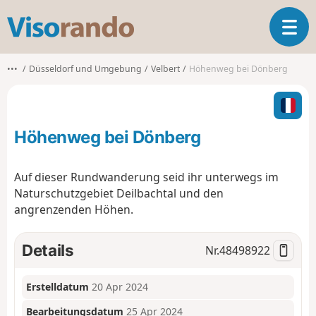
V
T
i
o
s
g
o
•••
Düsseldorf und Umgebung
Velbert
Höhenweg bei Dönberg
g
r
l
a
e
n
n
d
Höhenweg bei Dönberg
a
o
v
i
Auf dieser Rundwanderung seid ihr unterwegs im
g
Naturschutzgebiet Deilbachtal und den
a
angrenzenden Höhen.
t
i
o
Details
Nr.
48498922
n
Erstelldatum
20 Apr 2024
Bearbeitungsdatum
25 Apr 2024