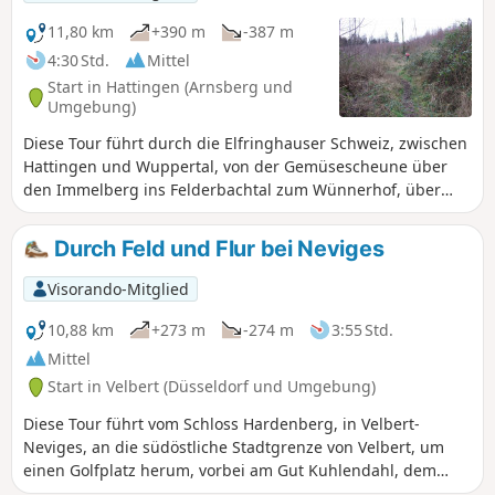
11,80 km
+390 m
-387 m
4:30 Std.
Mittel
Start in Hattingen (Arnsberg und
Umgebung)
Diese Tour führt durch die Elfringhauser Schweiz, zwischen
Hattingen und Wuppertal, von der Gemüsescheune über
den Immelberg ins Felderbachtal zum Wünnerhof, über
den Höhenweg wieder ins Felderbachtal und über Am
Schnüber wieder zurück.
Durch Feld und Flur bei Neviges
Visorando-Mitglied
10,88 km
+273 m
-274 m
3:55 Std.
Mittel
Start in Velbert (Düsseldorf und Umgebung)
Diese Tour führt vom Schloss Hardenberg, in Velbert-
Neviges, an die südöstliche Stadtgrenze von Velbert, um
einen Golfplatz herum, vorbei am Gut Kuhlendahl, dem
größten Spargelanbauer in der Umgebung, wieder zurück