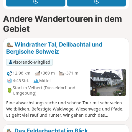
Andere Wandertouren in dem
Gebiet
Windrather Tal, Deilbachtal und
Bergische Schweiz
Visorando-Mitglied
12,96 km
+369 m
-371 m
4:45 Std.
Mittel
Start in Velbert (Düsseldorf und
Umgebung)
Eine abwechslungsreiche und schöne Tour mit sehr vielen
Weitblicken. Befestigte Waldwege, Wiesenwege und Pfade.
Es geht viel rauf und runter. Wir gehen durch das
Windrather Tal und die Bergische Schweiz, zwischen
Langenberg, Neviges und Wuppertals Norden. Die Route
Das Felderbachtal im Blick