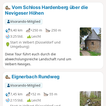
nach Neviges.
Vom Schloss Hardenberg über die
Nevigeser Höhen
Visorando-Mitglied
9,40 km
+250 m
-250 m
3:25 Std.
Leicht
Start in Velbert (Düsseldorf und
Umgebung)
Diese Tour führt euch durch die
abwechslungsreiche Landschaft rund um
Velbert-Neviges.
Eignerbach Rundweg
Visorando-Mitglied
7,45 km
+52 m
-55 m
2:15 Std.
Leicht
Start in Velbert (Düsseldorf und