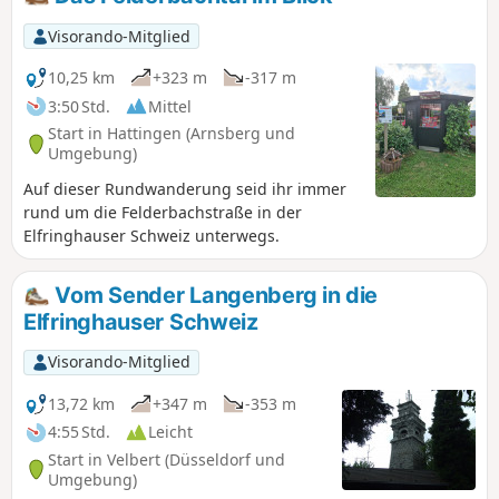
führt in Teilen über den Neanderlandsteig.
Visorando-Mitglied
10,25 km
+323 m
-317 m
3:50 Std.
Mittel
Start in Hattingen (Arnsberg und
Umgebung)
Auf dieser Rundwanderung seid ihr immer
rund um die Felderbachstraße in der
Elfringhauser Schweiz unterwegs.
Vom Sender Langenberg in die
Elfringhauser Schweiz
Visorando-Mitglied
13,72 km
+347 m
-353 m
4:55 Std.
Leicht
Start in Velbert (Düsseldorf und
Umgebung)