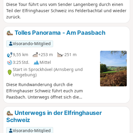
Diese Tour führt uns vom Sender Langenberg durch einen
Teil der Elfringhauser Schweiz ins Felderbachtal und wieder
zurück.
Tolles Panorama - Am Paasbach
Visorando-Mitglied
9,55 km
+253 m
-251 m
3:25 Std.
Mittel
Start in Sprockhövel (Arnsberg und
Umgebung)
Diese Rundwanderung durch die
Elfringhauser Schweiz führt euch zum
Paasbach. Unterwegs öffnet sich die
Landschaft immer wieder für weite Blicke ins
Land.
Unterwegs in der Elfringhauser
Schweiz
Visorando-Mitglied