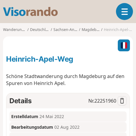
V
T
i
o
s
g
o
Wanderungen
Deutschland
Sachsen-Anhalt
Magdeburg
Heinrich-Apel-Weg
g
r
l
a
e
n
n
d
Heinrich-Apel-Weg
a
o
v
i
Schöne Stadtwanderung durch Magdeburg auf den
g
Spuren von Heinrich Apel.
a
t
i
Details
Nr.
22251960
o
n
Erstelldatum
24 Mai 2022
Bearbeitungsdatum
02 Aug 2022