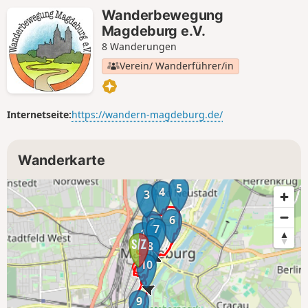
Wanderbewegung
Magdeburg e.V.
8 Wanderungen
Verein/ Wanderführer/in
Internetseite:
https://wandern-magdeburg.de/
Wanderkarte
5
4
3
6
2
7
1
8
10
9