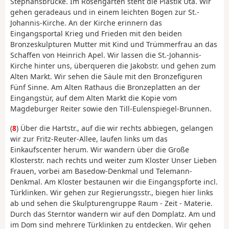
Stephansbrücke. Im Rosengarten steht die Plastik Uta. Wir
gehen geradeaus und in einem leichten Bogen zur St.-
Johannis-Kirche. An der Kirche erinnern das
Eingangsportal Krieg und Frieden mit den beiden
Bronzeskulpturen Mutter mit Kind und Trümmerfrau an das
Schaffen von Heinrich Apel. Wir lassen die St.-Johannis-
Kirche hinter uns, überqueren die Jakobstr. und gehen zum
Alten Markt. Wir sehen die Säule mit den Bronzefiguren
Fünf Sinne. Am Alten Rathaus die Bronzeplatten an der
Eingangstür, auf dem Alten Markt die Kopie vom
Magdeburger Reiter sowie den Till-Eulenspiegel-Brunnen.
(
8
) Über die Hartstr., auf die wir rechts abbiegen, gelangen
wir zur Fritz-Reuter-Allee, laufen links um das
Einkaufscenter herum. Wir wandern über die Große
Klosterstr. nach rechts und weiter zum Kloster Unser Lieben
Frauen, vorbei am Basedow-Denkmal und Telemann-
Denkmal. Am Kloster bestaunen wir die Eingangspforte incl.
Türklinken. Wir gehen zur Regierungsstr., biegen hier links
ab und sehen die Skulpturengruppe Raum - Zeit - Materie.
Durch das Sterntor wandern wir auf den Domplatz. Am und
im Dom sind mehrere Türklinken zu entdecken. Wir gehen