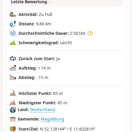
Letzte Bewertung
–
Aktivität:
Zu Fuß
Distanz:
9,66 km
Durchschnittliche Dauer:
2:50 Std.
Schwierigkeitsgrad:
Leicht
Zurück zum Start:
Ja
Aufstieg:
+ 14 m
Abstieg:
- 15 m
Höchster Punkt:
65 m
Niedrigster Punkt:
45 m
Land:
Deutschland
Gemeinde:
Magdeburg
Start/Ziel:
N 52.128144° / E 11.632819°