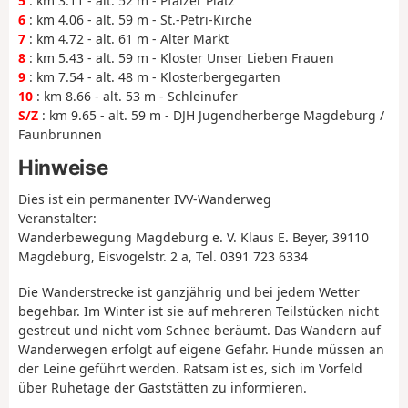
5
: km 3.11 - alt. 52 m - Pfälzer Platz
6
: km 4.06 - alt. 59 m - St.-Petri-Kirche
7
: km 4.72 - alt. 61 m - Alter Markt
8
: km 5.43 - alt. 59 m - Kloster Unser Lieben Frauen
9
: km 7.54 - alt. 48 m - Klosterbergegarten
10
: km 8.66 - alt. 53 m - Schleinufer
S/Z
: km 9.65 - alt. 59 m - DJH Jugendherberge Magdeburg /
Faunbrunnen
Hinweise
Dies ist ein permanenter IVV-Wanderweg
Veranstalter:
Wanderbewegung Magdeburg e. V. Klaus E. Beyer, 39110
Magdeburg, Eisvogelstr. 2 a, Tel. 0391 723 6334
Die Wanderstrecke ist ganzjährig und bei jedem Wetter
begehbar. Im Winter ist sie auf mehreren Teilstücken nicht
gestreut und nicht vom Schnee beräumt. Das Wandern auf
Wanderwegen erfolgt auf eigene Gefahr. Hunde müssen an
der Leine geführt werden. Ratsam ist es, sich im Vorfeld
über Ruhetage der Gaststätten zu informieren.