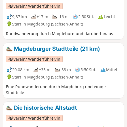
Verein/ Wanderführer/in
9,87 km
+17 m
-16 m
2:50 Std.
Leicht
Start in Magdeburg (Sachsen-Anhalt)
Rundwanderung durch Magdeburg und darüberhinaus
Magdeburger Stadtteile (21 km)
Verein/ Wanderführer/in
20,08 km
+33 m
-38 m
5:50 Std.
Mittel
Start in Magdeburg (Sachsen-Anhalt)
Eine Rundwanderung durch Magdeburg und einige
Stadtteile
Die historische Altstadt
Verein/ Wanderführer/in