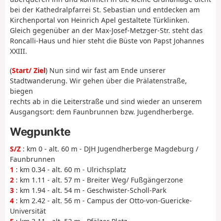
bei der Kathedralpfarrei St. Sebastian und entdecken am
Kirchenportal von Heinrich Apel gestaltete Türklinken.
Gleich gegenüber an der Max-Josef-Metzger-Str. steht das
Roncalli-Haus und hier steht die Büste von Papst Johannes
XXIII.
(
Start/ Ziel
) Nun sind wir fast am Ende unserer
Stadtwanderung. Wir gehen über die Prälatenstraße,
biegen
rechts ab in die Leiterstraße und sind wieder an unserem
Ausgangsort: dem Faunbrunnen bzw. Jugendherberge.
Wegpunkte
S/Z
: km 0 - alt. 60 m - DJH Jugendherberge Magdeburg /
Faunbrunnen
1
: km 0.34 - alt. 60 m - Ulrichsplatz
2
: km 1.11 - alt. 57 m - Breiter Weg/ Fußgängerzone
3
: km 1.94 - alt. 54 m - Geschwister-Scholl-Park
4
: km 2.42 - alt. 56 m - Campus der Otto-von-Guericke-
Universität