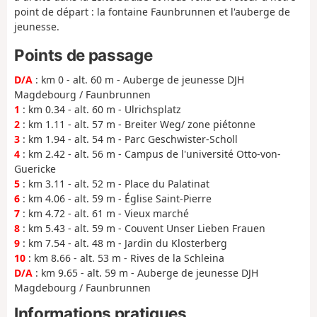
point de départ : la fontaine Faunbrunnen et l'auberge de
jeunesse.
Points de passage
D/A
: km 0 - alt. 60 m - Auberge de jeunesse DJH
Magdebourg / Faunbrunnen
1
: km 0.34 - alt. 60 m - Ulrichsplatz
2
: km 1.11 - alt. 57 m - Breiter Weg/ zone piétonne
3
: km 1.94 - alt. 54 m - Parc Geschwister-Scholl
4
: km 2.42 - alt. 56 m - Campus de l'université Otto-von-
Guericke
5
: km 3.11 - alt. 52 m - Place du Palatinat
6
: km 4.06 - alt. 59 m - Église Saint-Pierre
7
: km 4.72 - alt. 61 m - Vieux marché
8
: km 5.43 - alt. 59 m - Couvent Unser Lieben Frauen
9
: km 7.54 - alt. 48 m - Jardin du Klosterberg
10
: km 8.66 - alt. 53 m - Rives de la Schleina
D/A
: km 9.65 - alt. 59 m - Auberge de jeunesse DJH
Magdebourg / Faunbrunnen
Informations pratiques