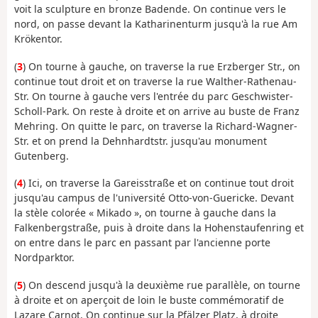
voit la sculpture en bronze Badende. On continue vers le
nord, on passe devant la Katharinenturm jusqu'à la rue Am
Krökentor.
(
3
) On tourne à gauche, on traverse la rue Erzberger Str., on
continue tout droit et on traverse la rue Walther-Rathenau-
Str. On tourne à gauche vers l'entrée du parc Geschwister-
Scholl-Park. On reste à droite et on arrive au buste de Franz
Mehring. On quitte le parc, on traverse la Richard-Wagner-
Str. et on prend la Dehnhardtstr. jusqu'au monument
Gutenberg.
(
4
) Ici, on traverse la Gareisstraße et on continue tout droit
jusqu'au campus de l'université Otto-von-Guericke. Devant
la stèle colorée « Mikado », on tourne à gauche dans la
Falkenbergstraße, puis à droite dans la Hohenstaufenring et
on entre dans le parc en passant par l'ancienne porte
Nordparktor.
(
5
) On descend jusqu'à la deuxième rue parallèle, on tourne
à droite et on aperçoit de loin le buste commémoratif de
Lazare Carnot. On continue sur la Pfälzer Platz, à droite