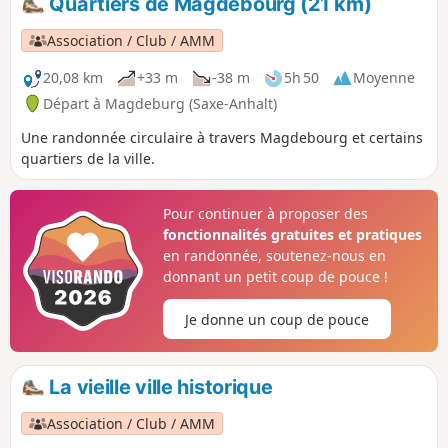
Quartiers de Magdebourg (21 km)
Association / Club / AMM
20,08 km
+33 m
-38 m
5h 50
Moyenne
Départ à Magdeburg (Saxe-Anhalt)
Une randonnée circulaire à travers Magdebourg et certains
quartiers de la ville.
Pour continuer à proposer des
fonctionnalités gratuites et pratiques
en randonnée, soutenez-nous en
donnant un petit coup de pouce !
Je donne un coup de pouce
La vieille ville historique
Association / Club / AMM