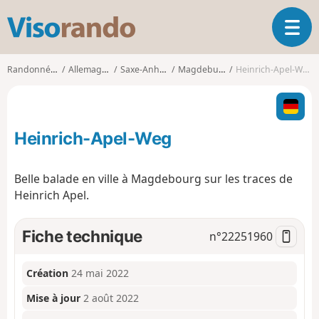
V
O
i
u
s
v
o
Randonnées
Allemagne
Saxe-Anhalt
Magdeburg
Heinrich-Apel-Weg
r
r
i
a
r
n
l
d
Heinrich-Apel-Weg
a
o
n
a
Belle balade en ville à Magdebourg sur les traces de
v
Heinrich Apel.
i
g
a
Fiche technique
n°
22251960
t
i
o
Création
24 mai 2022
n
Mise à jour
2 août 2022