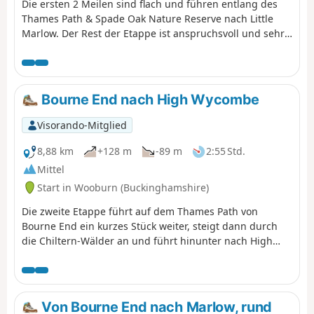
Die ersten 2 Meilen sind flach und führen entlang des
Thames Path & Spade Oak Nature Reserve nach Little
Marlow. Der Rest der Etappe ist anspruchsvoll und sehr
hügelig mit vielen steilen Anstiegen und verläuft
größtenteils abseits der Straße durch die Chiltern Hills.
Die Route führt hinter High Wycombe hinauf und endet
kurz hinter dem zum National Trust gehörenden Dorf
Bourne End nach High Wycombe
West Wycombe am Pedestal Roundabout an der
Kreuzung der A40 und A4010.
Visorando-Mitglied
8,88 km
+128 m
-89 m
2:55 Std.
Mittel
Start in Wooburn (Buckinghamshire)
Die zweite Etappe führt auf dem Thames Path von
Bourne End ein kurzes Stück weiter, steigt dann durch
die Chiltern-Wälder an und führt hinunter nach High
Wycombe. An dieser Stelle setzen Sie die dritte Etappe
nach Chequers fort.Alternativ gibt es regelmäßige
Busverbindungen zurück nach Bourne End (36/37) oder
Windsor (37/104). Sie können auch den Zug der Chiltern
Von Bourne End nach Marlow, rund