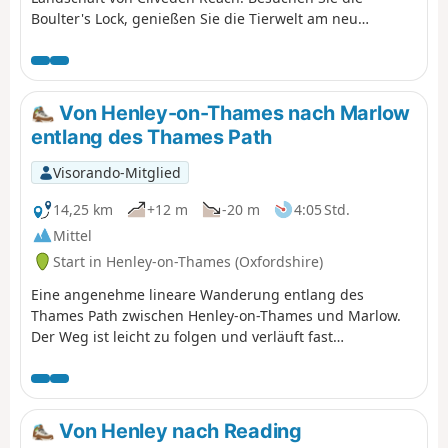
Boulter's Lock, genießen Sie die Tierwelt am neu
angelegten Jubilee River und kommen Sie am Eton
College vorbei.
Von Henley-on-Thames nach Marlow
entlang des Thames Path
Visorando-Mitglied
14,25 km
+12 m
-20 m
4:05 Std.
Mittel
Start in Henley-on-Thames (Oxfordshire)
Eine angenehme lineare Wanderung entlang des
Thames Path zwischen Henley-on-Thames und Marlow.
Der Weg ist leicht zu folgen und verläuft fast
ausschließlich bergab. Es gibt eine Reihe von
öffentlichen Verkehrsmitteln, um zum Startpunkt
zurückzukehren.
Von Henley nach Reading