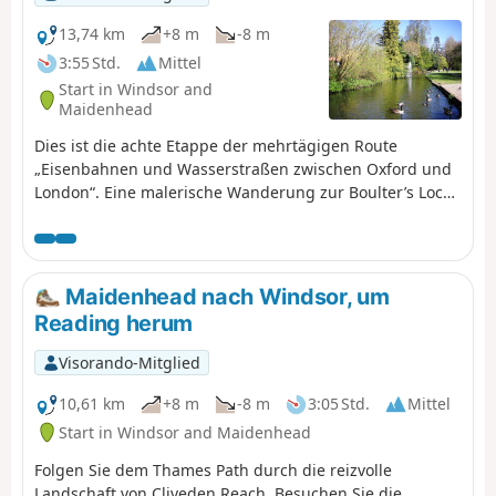
13,74 km
+8 m
-8 m
3:55 Std.
Mittel
Start in Windsor and
Maidenhead
Dies ist die achte Etappe der mehrtägigen Route
„Eisenbahnen und Wasserstraßen zwischen Oxford und
London“. Eine malerische Wanderung zur Boulter’s Lock
und zur beschaulichen Ray Island, durch den schattigen,
lichtdurchfluteten Clivedon Reach, vorbei an einem
Cottage mit zweifelhaftem Ruf bis zur Heimatstadt von
Stanley Spencer, dann mit schönen Ausblicken auf den
Maidenhead nach Windsor, um
Winter Hill bei der Annäherung an die georgianische
Reading herum
Marktstadt Marlow.
Visorando-Mitglied
10,61 km
+8 m
-8 m
3:05 Std.
Mittel
Start in Windsor and Maidenhead
Folgen Sie dem Thames Path durch die reizvolle
Landschaft von Cliveden Reach. Besuchen Sie die