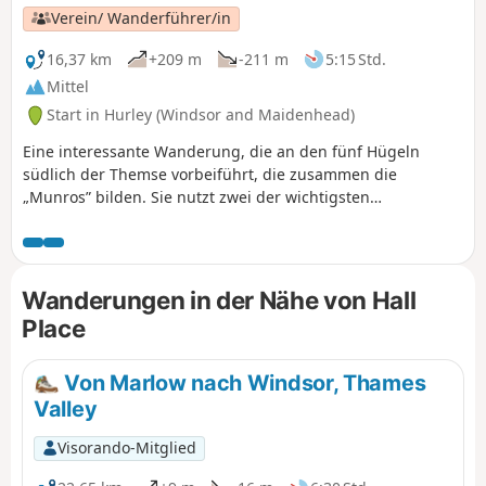
Verein/ Wanderführer/in
16,37 km
+209 m
-211 m
5:15 Std.
Mittel
Start in Hurley (Windsor and Maidenhead)
Eine interessante Wanderung, die an den fünf Hügeln
südlich der Themse vorbeiführt, die zusammen die
„Munros” bilden. Sie nutzt zwei der wichtigsten
Fernwanderwege der Region: den Chiltern Way und den
Thames Path. Der Höhepunkt der Wanderung ist ein
majestätischer 3 Meilen langer Abschnitt entlang der
Themse.
Wanderungen in der Nähe von Hall
Place
Von Marlow nach Windsor, Thames
Valley
Visorando-Mitglied