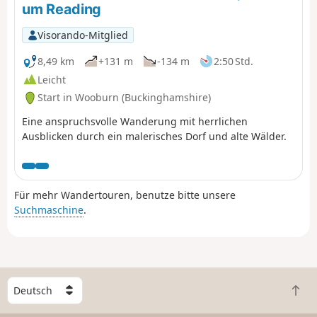
Railways nach London, Oxford oder Birmingham
um Reading
nehmen.
Visorando-Mitglied
8,49 km
+131 m
-134 m
2:50 Std.
Leicht
Start in Wooburn (Buckinghamshire)
Eine anspruchsvolle Wanderung mit herrlichen
Ausblicken durch ein malerisches Dorf und alte Wälder.
Für mehr Wandertouren, benutze bitte unsere
Suchmaschine
.
W
Z
ä
u
h