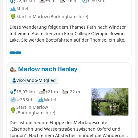
22,65 km
+9 m
-16 m
6:30 Std.
Mittel
Start in Marlow (Buckinghamshire)
Diese Wanderung folgt dem Thames Path nach Windsor
mit einem Abstecher zum Eton College Olympic Rowing
Lake. Sie werden Bootsfahrten auf der Themse, ein altes
Feuchtgebiet, ein historisches Dorf mit künstlerischen
Verbindungen, das schöne Clivedon, Reach und
Boulter's Lock, die berühmte Eisenbahnbrücke, Monkey
Island, den beeindruckenden Rudersee von Eton, das
Marlow nach Henley
Arboretum und das Naturschutzgebiet Windsor Castle
entdecken.
Visorando-Mitglied
15,97 km
+21 m
-22 m
4:35 Std.
Mittel
Start in Marlow
(Buckinghamshire)
Dies ist die neunte Etappe der Mehrtagesroute
„Eisenbahn und Wasserstraßen zwischen Oxford und
London“. Nach einem Abstecher mündet die Wanderung