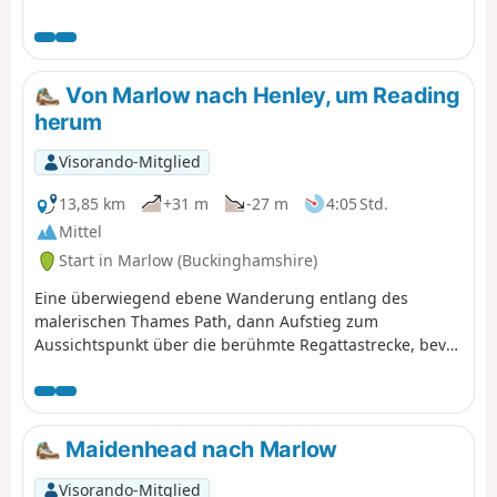
am beschaulichen Hurley Lock in die Themse, schlängelt
sich dann durch Auen und einen Wildpark, führt an
einem beliebten traditionellen Pub und der Hambleden-
Schleuse vorbei, bevor sie dem Verlauf der
Von Marlow nach Henley, um Reading
weltberühmten Henley-Regatta in die Stadt folgt.
herum
Visorando-Mitglied
13,85 km
+31 m
-27 m
4:05 Std.
Mittel
Start in Marlow (Buckinghamshire)
Eine überwiegend ebene Wanderung entlang des
malerischen Thames Path, dann Aufstieg zum
Aussichtspunkt über die berühmte Regattastrecke, bevor
es hinunter zur vielfotografierten Flussbrücke und Kirche
in Henley-on-Thames geht.
Maidenhead nach Marlow
Visorando-Mitglied