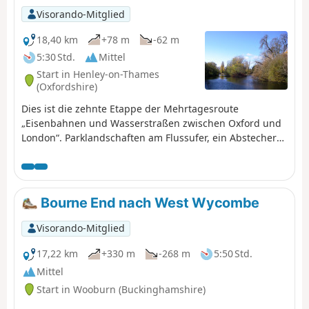
Visorando-Mitglied
18,40 km
+78 m
-62 m
5:30 Std.
Mittel
Start in Henley-on-Thames
(Oxfordshire)
Dies ist die zehnte Etappe der Mehrtagesroute
„Eisenbahnen und Wasserstraßen zwischen Oxford und
London“. Parklandschaften am Flussufer, ein Abstecher
durch die Chiltern-Glockenblumenwälder, Auen, das
reizvolle und gastfreundliche Dorf Sonning, ein Wildpark
und Wildblumenwiesen, die Ruinen der Abtei von
Reading sowie die Forbury Gardens sind die Höhepunkte
Bourne End nach West Wycombe
dieser Wanderung.
Visorando-Mitglied
17,22 km
+330 m
-268 m
5:50 Std.
Mittel
Start in Wooburn (Buckinghamshire)