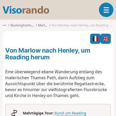
V
T
i
o
s
g
o
•••
Buckinghamshire
Marlow
Von Marlow nach Henley, um Reading herum
g
r
l
a
e
n
n
d
Von Marlow nach Henley, um
a
o
v
Reading herum
i
g
Eine überwiegend ebene Wanderung entlang des
a
malerischen Thames Path, dann Aufstieg zum
t
i
Aussichtspunkt über die berühmte Regattastrecke,
o
bevor es hinunter zur vielfotografierten Flussbrücke
n
und Kirche in Henley-on-Thames geht.
Mehrtägige Tour:
Rund um Reading