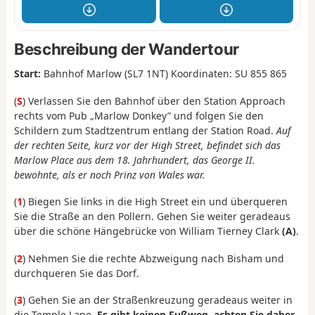
Beschreibung der Wandertour
Start:
Bahnhof Marlow (SL7 1NT) Koordinaten: SU 855 865
(
S
) Verlassen Sie den Bahnhof über den Station Approach
rechts vom Pub „Marlow Donkey” und folgen Sie den
Schildern zum Stadtzentrum entlang der Station Road.
Auf
der rechten Seite, kurz vor der High Street, befindet sich das
Marlow Place aus dem 18. Jahrhundert, das George II.
bewohnte, als er noch Prinz von Wales war.
(
1
) Biegen Sie links in die High Street ein und überqueren
Sie die Straße an den Pollern. Gehen Sie weiter geradeaus
über die schöne Hängebrücke von William Tierney Clark
(A)
.
(
2
) Nehmen Sie die rechte Abzweigung nach Bisham und
durchqueren Sie das Dorf.
(
3
) Gehen Sie an der Straßenkreuzung geradeaus weiter in
die Temple Lane.
Es gibt keinen Fußweg, achten Sie daher