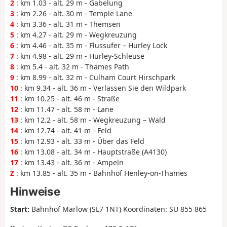
2
: km 1.03 - alt. 29 m - Gabelung
3
: km 2.26 - alt. 30 m - Temple Lane
4
: km 3.36 - alt. 31 m - Themsen
5
: km 4.27 - alt. 29 m - Wegkreuzung
6
: km 4.46 - alt. 35 m - Flussufer – Hurley Lock
7
: km 4.98 - alt. 29 m - Hurley-Schleuse
8
: km 5.4 - alt. 32 m - Thames Path
9
: km 8.99 - alt. 32 m - Culham Court Hirschpark
10
: km 9.34 - alt. 36 m - Verlassen Sie den Wildpark
11
: km 10.25 - alt. 46 m - Straße
12
: km 11.47 - alt. 58 m - Lane
13
: km 12.2 - alt. 58 m - Wegkreuzung – Wald
14
: km 12.74 - alt. 41 m - Feld
15
: km 12.93 - alt. 33 m - Über das Feld
16
: km 13.08 - alt. 34 m - Hauptstraße (A4130)
17
: km 13.43 - alt. 36 m - Ampeln
Z
: km 13.85 - alt. 35 m - Bahnhof Henley-on-Thames
Hinweise
Start:
Bahnhof Marlow (SL7 1NT) Koordinaten: SU 855 865