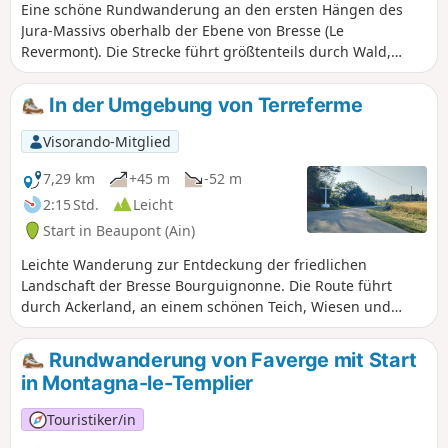
der Lage des Dorfes der des
Eine schöne Rundwanderung an den ersten Hängen des
Departements Ain ähnelt, tauchen an
Jura-Massivs oberhalb der Ebene von Bresse (Le
den Wegbiegungen auf.
Revermont). Die Strecke führt größtenteils durch Wald,
bietet Aussichtspunkte und Aussichtstürme, Dörfer,
Denkmäler und typisches kleines Kulturerbe.
In der Umgebung von Terreferme
Visorando-Mitglied
7,29 km
+45 m
-52 m
2:15 Std.
Leicht
Start in Beaupont (Ain)
Leichte Wanderung zur Entdeckung der friedlichen
Landschaft der Bresse Bourguignonne. Die Route führt
durch Ackerland, an einem schönen Teich, Wiesen und
Wäldern vorbei und schließlich entlang eines kleinen
Flusses. Hier und da liegen verstreut Bauernhöfe der
Rundwanderung von Faverge mit Start
Bresse, von denen einige noch bewirtschaftet werden.PR® -
in Montagna-le-Templier
Markierung (gelb) auf der gesamten Strecke.
Touristiker/in