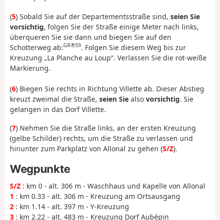
(
5
) Sobald Sie auf der Departementsstraße sind,
seien Sie
vorsichtig
, folgen Sie der Straße einige Meter nach links,
überqueren Sie sie dann und biegen Sie auf den
GR®59
Schotterweg ab:
. Folgen Sie diesem Weg bis zur
Kreuzung „La Planche au Loup“. Verlassen Sie die rot-weiße
Markierung.
(
6
) Biegen Sie rechts in Richtung Villette ab. Dieser Abstieg
kreuzt zweimal die Straße,
seien Sie
also
vorsichtig
. Sie
gelangen in das Dorf Villette.
(
7
) Nehmen Sie die Straße links, an der ersten Kreuzung
(gelbe Schilder) rechts, um die Straße zu verlassen und
hinunter zum Parkplatz von Allonal zu gehen (
S/Z
).
Wegpunkte
S/Z
: km 0 - alt. 306 m - Waschhaus und Kapelle von Allonal
1
: km 0.33 - alt. 306 m - Kreuzung am Ortsausgang
2
: km 1.14 - alt. 397 m - Y-Kreuzung
3
: km 2.22 - alt. 483 m - Kreuzung Dorf Aubépin