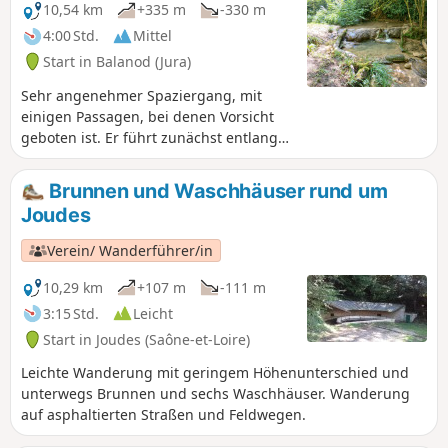
10,54 km
+335 m
-330 m
4:00 Std.
Mittel
Start in Balanod (Jura)
Sehr angenehmer Spaziergang, mit
einigen Passagen, bei denen Vorsicht
geboten ist. Er führt zunächst entlang
des Flusses Besançon. (Bei Hochwasser
ist dieser Spaziergang nicht zu
Brunnen und Waschhäuser rund um
empfehlen). Auf der Strecke entdecken
Joudes
Sie eine alte Spinnerei, einen
Wasserfall, zwei Aussichtspunkte, die
Verein/ Wanderführer/in
Ruinen des Schlosses Aubépin, eine
Kapelle und alte Waschhäuser. Die
10,29 km
+107 m
-111 m
Strecke ist gut beschattet und kann im
3:15 Std.
Leicht
Sommer problemlos begangen werden.
Start in Joudes (Saône-et-Loire)
Leichte Wanderung mit geringem Höhenunterschied und
unterwegs Brunnen und sechs Waschhäuser. Wanderung
auf asphaltierten Straßen und Feldwegen.