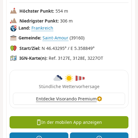
Höchster Punkt:
554 m
Niedrigster Punkt:
306 m
Land:
Frankreich
Gemeinde:
Saint-Amour
(39160)
Start/Ziel:
N 46.43295° / E 5.358849°
IGN-Karte(n):
Ref. 3127E, 3128E, 3227OT
Stündliche Wettervorhersage
Entdecke Visorando Premium
In der mobilen App anzeigen