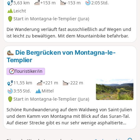
5,63 km
+153 m
-153 m
2:05 Std.
Leicht
Start in Montagna-le-Templier (Jura)
Die Wanderung verläuft fast ausschließlich auf Wegen und
ist leicht zu bewältigen. Mit dem Mountainbike befahrbar.
Die Bergrücken von Montagna-le-
Templier
Touristiker/in
11,55 km
+221 m
-222 m
3:55 Std.
Mittel
Start in Montagna-le-Templier (Jura)
Schöne Rundwanderung auf dem Waldweg von Saint-Julien
und dem Kamm von Montagna mit Blick auf das Suran-Tal.
Auf dieser Strecke gibt es nur sehr wenige asphaltierte
Abschnitte. Am besten nehmen Sie ein Picknick mit und
suchen sich ein schönes Plätzchen, um es zu genießen.