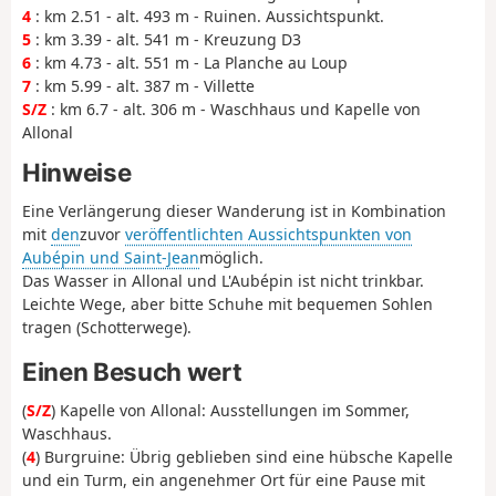
4
: km 2.51 - alt. 493 m - Ruinen. Aussichtspunkt.
5
: km 3.39 - alt. 541 m - Kreuzung D3
6
: km 4.73 - alt. 551 m - La Planche au Loup
7
: km 5.99 - alt. 387 m - Villette
S/Z
: km 6.7 - alt. 306 m - Waschhaus und Kapelle von
Allonal
Hinweise
Eine Verlängerung dieser Wanderung ist in Kombination
mit
den
zuvor
veröffentlichten Aussichtspunkten von
Aubépin und Saint-Jean
möglich.
Das Wasser in Allonal und L'Aubépin ist nicht trinkbar.
Leichte Wege, aber bitte Schuhe mit bequemen Sohlen
tragen (Schotterwege).
Einen Besuch wert
(
S/Z
) Kapelle von Allonal: Ausstellungen im Sommer,
Waschhaus.
(
4
) Burgruine: Übrig geblieben sind eine hübsche Kapelle
und ein Turm, ein angenehmer Ort für eine Pause mit