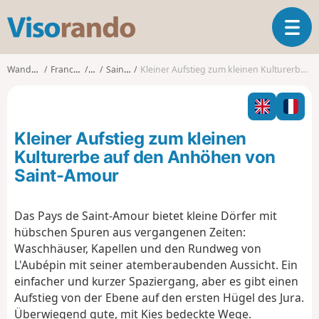
V
T
i
o
s
g
o
Wanderungen
Franche-Comté
Jura
Saint-Amour
Kleiner Aufstieg zum kleinen Kulturerbe auf den Anhöhen von Saint-Amour
g
r
l
a
e
n
n
d
Kleiner Aufstieg zum kleinen
a
o
v
Kulturerbe auf den Anhöhen von
i
Saint-Amour
g
a
t
Das Pays de Saint-Amour bietet kleine Dörfer mit
i
hübschen Spuren aus vergangenen Zeiten:
o
Waschhäuser, Kapellen und den Rundweg von
n
L'Aubépin mit seiner atemberaubenden Aussicht. Ein
einfacher und kurzer Spaziergang, aber es gibt einen
Aufstieg von der Ebene auf den ersten Hügel des Jura.
Überwiegend gute, mit Kies bedeckte Wege.