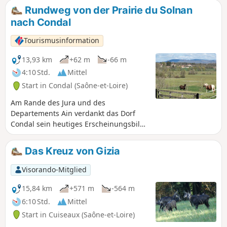
Rundweg von der Prairie du Solnan
nach Condal
Tourismusinformation
13,93 km
+62 m
-66 m
4:10 Std.
Mittel
Start in Condal (Saône-et-Loire)
Am Rande des Jura und des
Departements Ain verdankt das Dorf
Condal sein heutiges Erscheinungsbild
dem Zusammenschluss mit der
Gemeinde Saint-Sulpice im Jahr 1809.
Das Kreuz von Gizia
Auch wenn es von der A39, der
sogenannten „Autoroute Verte“,
Visorando-Mitglied
durchquert wird, hat Condal seine
Landschaft aus grünen Hügeln bewahrt,
15,84 km
+571 m
-564 m
die den Fluss Solnan überragen.
6:10 Std.
Mittel
Mühlen, Waschhäuser und Bauernhöfe
Start in Cuiseaux (Saône-et-Loire)
der Bresse, deren Architektur aufgrund