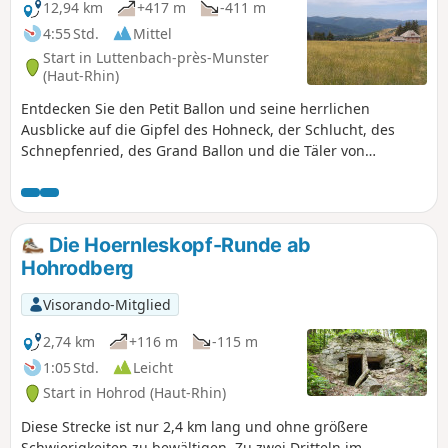
12,94 km
+417 m
-411 m
4:55 Std.
Mittel
Start in Luttenbach-près-Munster
(Haut-Rhin)
Entdecken Sie den Petit Ballon und seine herrlichen
Ausblicke auf die Gipfel des Hohneck, der Schlucht, des
Schnepfenried, des Grand Ballon und die Täler von
Metzeral, Linthal und Wasserbourg, ohne bei schönem
Wetter das Schwarzwaldmassiv und die Schweizer Alpen zu
vergessen.
Die Hoernleskopf-Runde ab
Hohrodberg
Visorando-Mitglied
2,74 km
+116 m
-115 m
1:05 Std.
Leicht
Start in Hohrod (Haut-Rhin)
Diese Strecke ist nur 2,4 km lang und ohne größere
Schwierigkeiten zu bewältigen. Zu zwei Dritteln im