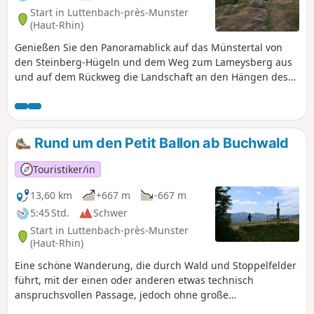
durchqueren, bewundern wir die
Start in Luttenbach-près-Munster
außergewöhnlichen Ausblicke, die die
(Haut-Rhin)
den See überragenden Bergkämme
Genießen Sie den Panoramablick auf das Münstertal von
bieten.
den Steinberg-Hügeln und dem Weg zum Lameysberg aus
und auf dem Rückweg die Landschaft an den Hängen des
Petit Ballon vom Aussichtspunkt des Herzog-Weges aus.
Rund um den Petit Ballon ab Buchwald
Touristiker/in
13,60 km
+667 m
-667 m
5:45 Std.
Schwer
Start in Luttenbach-près-Munster
(Haut-Rhin)
Eine schöne Wanderung, die durch Wald und Stoppelfelder
führt, mit der einen oder anderen etwas technisch
anspruchsvollen Passage, jedoch ohne große
Schwierigkeiten (man muss aufmerksam bleiben). Schöner