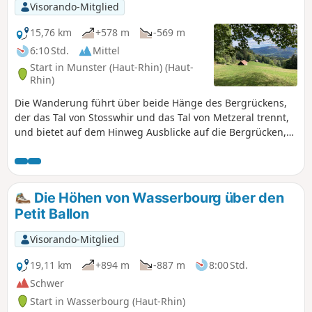
Visorando-Mitglied
15,76 km
+578 m
-569 m
6:10 Std.
Mittel
Start in Munster (Haut-Rhin) (Haut-
Rhin)
Die Wanderung führt über beide Hänge des Bergrückens,
der das Tal von Stosswhir und das Tal von Metzeral trennt,
und bietet auf dem Hinweg Ausblicke auf die Bergrücken,
den Col de la Schlucht und die Trois Fours und auf dem
Rückweg auf das Massiv des Petit Ballon und das
Schnepfenried. Zahlreiche Ruinen aus dem Ersten
Weltkrieg säumen beide Hänge dieses Bergrückens, der die
Die Höhen von Wasserbourg über den
Demarkationslinie zwischen den französischen und
Petit Ballon
deutschen Truppen bildete. Achttausendfünfhundert
Männer starben an diesen Hängen.
Visorando-Mitglied
19,11 km
+894 m
-887 m
8:00 Std.
Schwer
Start in Wasserbourg (Haut-Rhin)