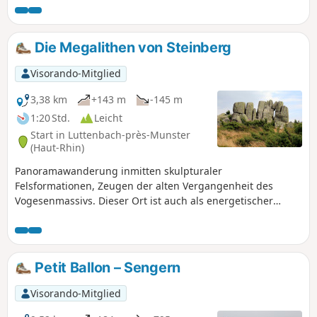
Ausblick auf die elsässische Ebene und den Kaiserstuhl,
weiter in Richtung Jura und Alpen. Diese Wanderung wird
zudem von Bergbauerngasthöfen gesäumt, die alle einen
Die Megalithen von Steinberg
Besuch wert sind: Wassmatt, Buchwald, Kahlenwasen,
Hilsen, Strohberg. Aber man muss sich entscheiden...
Visorando-Mitglied
3,38 km
+143 m
-145 m
1:20 Std.
Leicht
Start in Luttenbach-près-Munster
(Haut-Rhin)
Panoramawanderung inmitten skulpturaler
Felsformationen, Zeugen der alten Vergangenheit des
Vogesenmassivs. Dieser Ort ist auch als energetischer
Kraftort im Elsass bekannt!
Petit Ballon – Sengern
Visorando-Mitglied