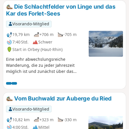
Barrenkopf fand zwischen dem 20. Juli und
Die Schlachtfelder von Linge und das
dem 16. Oktober 1915 eine der blutigsten
Kar des Forlet-Sees
Schlachten des Ersten Weltkriegs in den
Vogesen statt. Sie kostete mehr als17.000
Visorando-Mitglied
jungen französischen und deutschen
Soldaten das Leben.
19,79 km
+706 m
-705 m
7:40 Std.
Schwer
Start in Orbey (Haut-Rhin)
Eine sehr abwechslungsreiche
Wanderung, die zu jeder Jahreszeit
möglich ist und zunächst über das
Schlachtfeld von Linge führt, wo Sie die
Geografie und die Überreste eines der
tödlichsten Orte des Ersten Weltkriegs
entdecken können. Nach diesem
Vom Buchwald zur Auberge du Ried
beeindruckenden Start genießen wir die
herrlichen Panoramen auf dem Weg
Visorando-Mitglied
zum höchsten See der Vogesen: dem
Lac Forlet. Während wir seinen
10,82 km
+323 m
-330 m
majestätischen Gletscherkar
4:00 Std.
Mittel