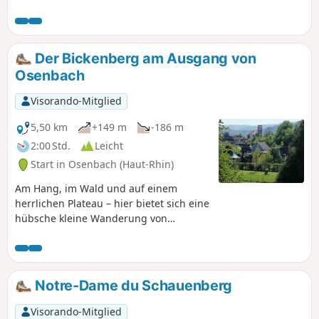
einem Essen in einem der Bergbauerngasthöfe in der Nähe
des Petit Ballon.
Der Bickenberg am Ausgang von
Osenbach
Visorando-Mitglied
5,50 km
+149 m
-186 m
2:00 Std.
Leicht
Start in Osenbach (Haut-Rhin)
Am Hang, im Wald und auf einem
herrlichen Plateau – hier bietet sich eine
hübsche kleine Wanderung von
Osenbach zum Bickenberg an. Im
Frühling sind die Wiesen der
Hochebene mit unzähligen Blumen
übersät und bieten ein Bild voller
Notre-Dame du Schauenberg
Schönheit und Gelassenheit.
Visorando-Mitglied