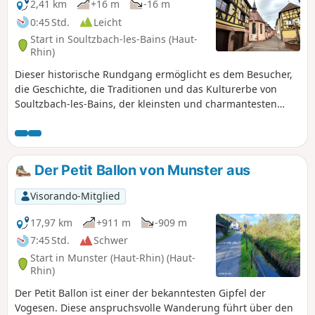
2,41 km
+16 m
-16 m
0:45 Std.
Leicht
Start in Soultzbach-les-Bains (Haut-
Rhin)
Dieser historische Rundgang ermöglicht es dem Besucher,
die Geschichte, die Traditionen und das Kulturerbe von
Soultzbach-les-Bains, der kleinsten und charmantesten
mittelalterlichen Stadt des Elsass, zu entdecken! Dieser
Spaziergang, der teilweise am Wasser entlangführt,
umfasst 16 Informationstafeln und beginnt an der Kirche
Saint-Jean-Baptiste.
Der Petit Ballon von Munster aus
Visorando-Mitglied
17,97 km
+911 m
-909 m
7:45 Std.
Schwer
Start in Munster (Haut-Rhin) (Haut-
Rhin)
Der Petit Ballon ist einer der bekanntesten Gipfel der
Vogesen. Diese anspruchsvolle Wanderung führt über den