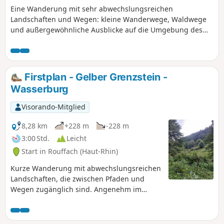
Eine Wanderung mit sehr abwechslungsreichen
Landschaften und Wegen: kleine Wanderwege, Waldwege
und außergewöhnliche Ausblicke auf die Umgebung des
Münstertals, den Grand Ballon und die elsässische Ebene
von den Gipfeln des Petit Ballon und des Steinberg aus.
Firstplan - Gelber Grenzstein -
Wasserburg
Visorando-Mitglied
8,28 km
+228 m
-228 m
3:00 Std.
Leicht
Start in Rouffach (Haut-Rhin)
Kurze Wanderung mit abwechslungsreichen
Landschaften, die zwischen Pfaden und
Wegen zugänglich sind. Angenehm im
Sommer, da man viel Schatten findet. Im
letzten Viertel dieser Wanderung, wenn Sie
von Wasserbourg aus starten, werden Sie