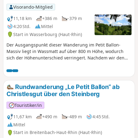
Visorando-Mitglied
11,18 km
+386 m
-379 m
4:20 Std.
Mittel
Start in Wasserbourg (Haut-Rhin)
Der Ausgangspunkt dieser Wanderung im Petit Ballon-
Massiv liegt in Wassmatt auf über 800 m Höhe, wodurch
sich der Höhenunterschied verringert. Nachdem wir den
Buchwald mit seinen jahrhundertealten Buchen und
seinem Panoramablick auf das Tal von Wasserburg, die
elsässische Ebene und den Schwarzwald erreicht haben,
führt uns die Route zu den Gipfeln, um dann durch den
Rundwanderung „Le Petit Ballon“ ab
Wald nach Boenlesgrab hinabzusteigen. Der Rückweg ist
Christlesgut über den Steinberg
ruhiger und führt über Dreischoepf und Hanspen, bevor
wir wieder Wassmatt erreichen.
Touristiker/in
11,67 km
+490 m
-489 m
4:45 Std.
Mittel
Start in Breitenbach-Haut-Rhin (Haut-Rhin)