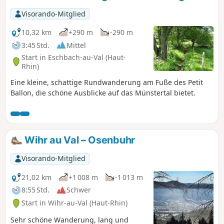
Visorando-Mitglied
10,32 km
+290 m
-290 m
3:45 Std.
Mittel
Start in Eschbach-au-Val (Haut-
Rhin)
Eine kleine, schattige Rundwanderung am Fuße des Petit
Ballon, die schöne Ausblicke auf das Münstertal bietet.
Wihr au Val – Osenbuhr
Visorando-Mitglied
21,02 km
+1 008 m
-1 013 m
8:55 Std.
Schwer
Start in Wihr-au-Val (Haut-Rhin)
Sehr schöne Wanderung, lang und