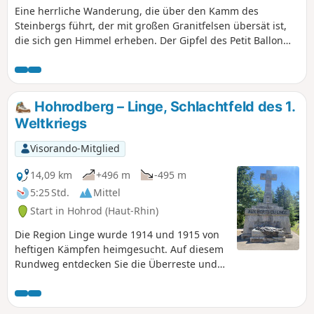
Eine herrliche Wanderung, die über den Kamm des
Steinbergs führt, der mit großen Granitfelsen übersät ist,
die sich gen Himmel erheben. Der Gipfel des Petit Ballon
bietet einen schönen Blick auf den Vogesen-Kamm. Der
Steinberg gilt als energetischer Kraftort der Hochvogesen.
Diese Wanderung ist zudem ohne besondere
Schwierigkeiten, auch wenn sie einige ordentliche
Hohrodberg – Linge, Schlachtfeld des 1.
Aufstiege beinhaltet.
Weltkriegs
Visorando-Mitglied
14,09 km
+496 m
-495 m
5:25 Std.
Mittel
Start in Hohrod (Haut-Rhin)
Die Region Linge wurde 1914 und 1915 von
heftigen Kämpfen heimgesucht. Auf diesem
Rundweg entdecken Sie die Überreste und
Spuren, die noch immer deutlich auf dem
Boden zu sehen sind. Auf diesem knapp 2
km langen Abschnitt der Front Linge-