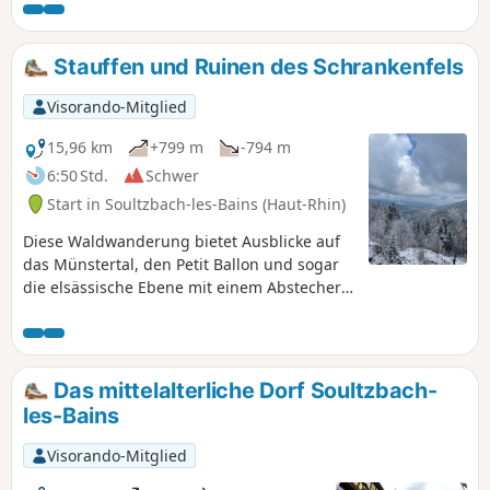
entlang der Strecke aufgestellt sind. Verweilen Sie
Haus.
insbesondere bei den alten Waschhäusern. Der
Spaziergang bietet zudem die Gelegenheit, die noch in
Stauffen und Ruinen des Schrankenfels
Betrieb befindlichen Wasserkraftwerke zu sehen.
Visorando-Mitglied
15,96 km
+799 m
-794 m
6:50 Std.
Schwer
Start in Soultzbach-les-Bains (Haut-Rhin)
Diese Waldwanderung bietet Ausblicke auf
das Münstertal, den Petit Ballon und sogar
die elsässische Ebene mit einem Abstecher
zum Gipfel des Staufen, den Ruinen des
Schrankenfels, zahlreichen Picknickplätzen
und ein wenig Bewegung und Ruhe.
Das mittelalterliche Dorf Soultzbach-
les-Bains
Visorando-Mitglied