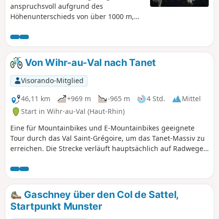
anspruchsvoll aufgrund des
Höhenunterschieds von über 1000 m,
aber sehr lohnenswert wegen der
Aussichtspunkte, die sie bietet. Schöne
Wege und Pfade im Wald.
Von Wihr-au-Val nach Tanet
Visorando-Mitglied
46,11 km
+969 m
-965 m
4 Std.
Mittel
Start in Wihr-au-Val (Haut-Rhin)
Eine für Mountainbikes und E-Mountainbikes geeignete
Tour durch das Val Saint-Grégoire, um das Tanet-Massiv zu
erreichen. Die Strecke verläuft hauptsächlich auf Radwegen
oder Waldwegen und ermöglicht es Ihnen, die Schönheit
dieses Ortes zu entdecken, an dem sich früher ein Skigebiet
befand.
Gaschney über den Col de Sattel,
Startpunkt Munster