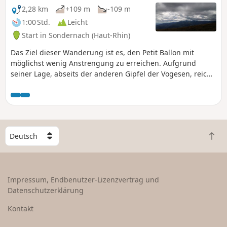
2,28 km
+109 m
-109 m
1:00 Std.
Leicht
Start in Sondernach (Haut-Rhin)
Das Ziel dieser Wanderung ist es, den Petit Ballon mit
möglichst wenig Anstrengung zu erreichen. Aufgrund
seiner Lage, abseits der anderen Gipfel der Vogesen, reicht
der Blick sehr weit.
W
Z
ä
u
h
r
l
ü
e
Impressum, Endbenutzer-Lizenzvertrag und
c
e
Datenschutzerklärung
k
i
n
n
Kontakt
a
L
c
a