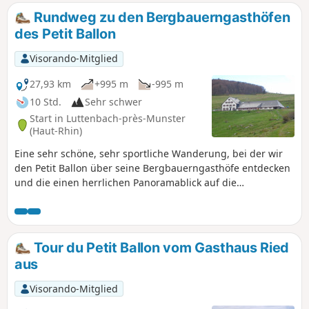
auf einigen hundert Metern Ihre Beine am
Rundweg zu den Bergbauerngasthöfen
meisten spüren.
des Petit Ballon
Visorando-Mitglied
27,93 km
+995 m
-995 m
10 Std.
Sehr schwer
Start in Luttenbach-près-Munster
(Haut-Rhin)
Eine sehr schöne, sehr sportliche Wanderung, bei der wir
den Petit Ballon über seine Bergbauerngasthöfe entdecken
und die einen herrlichen Panoramablick auf die
umliegenden Vogesen-Gipfel Hohneck, Schlucht,
Schnepfenried, Grand Ballon und die Täler von Metzeral,
Guebwiller, Linthal, Wasserbourg bietet, ganz zu schweigen
vom Schwarzwald und den Schweizer Alpen bei schönem
Tour du Petit Ballon vom Gasthaus Ried
Wetter.
aus
Visorando-Mitglied