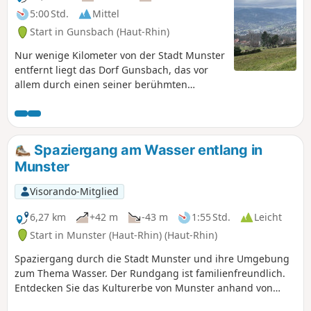
5:00 Std.
Mittel
Start in Gunsbach (Haut-Rhin)
Nur wenige Kilometer von der Stadt Munster
entfernt liegt das Dorf Gunsbach, das vor
allem durch einen seiner berühmten
Einwohner bekannt ist: Dr. Albert Schweitzer,
der in dem Dorf seiner Kindheit 1928 sein
Haus errichten ließ. Sein Haus ist heute ein
Museum, das besichtigt werden kann.
Spaziergang am Wasser entlang in
Dieser Rundweg führt über sehr schöne
Munster
Wege und Pfade zum Aufstieg zum
Heidenruckenkopf, hinunter zum
Visorando-Mitglied
Hexenplatz, vorbei am Narrenstein mit
seinem einzigartigen Ausblick auf die Stadt
6,27 km
+42 m
-43 m
1:55 Std.
Leicht
und das Fecht-Tal. Sie führt um die Stadt
Start in Munster (Haut-Rhin) (Haut-Rhin)
Münster und ihre wichtigsten
Spaziergang durch die Stadt Munster und ihre Umgebung
Sehenswürdigkeiten herum, steigt dann
zum Thema Wasser. Der Rundgang ist familienfreundlich.
über schöne Wege, insbesondere den
Entdecken Sie das Kulturerbe von Munster anhand von
Heidenbachweg, wieder hinauf und führt
etwa zwanzig spielerischen und lehrreichen Tafeln, die
schließlich hinunter zum Albert-Schweitzer-