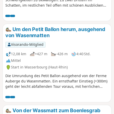
Schatten, im restlichen Teil offen mit schönen Ausblicken
auf Münster und das Tal. Mit weiteren 400 m (auf dem Hin-
und Rückweg) erreichen Sie den Gipfel des Hoernleskopfs.
Um den Petit Ballon herum, ausgehend
von Wasenmatten
Visorando-Mitglied
12,08 km
+427 m
-426 m
4:40 Std.
Mittel
Start in Wasserbourg (Haut-Rhin)
Die Umrundung des Petit Ballon ausgehend von der Ferme
Auberge du Wasenmatten. Ein ernsthafter Einstieg (+300m)
geht der leicht abfallenden Tour voraus, mit herrlichen
Ausblicken auf die umliegenden Bergmassive - Vogesen,
Schwarzwald, Jura und für die Glücklichen auch die Alpen.
Von der Wassmatt zum Boenlesgrab