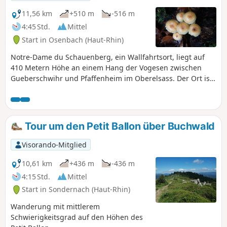
11,56 km
+510 m
-516 m
4:45 Std.
Mittel
Start in Osenbach (Haut-Rhin)
Notre-Dame du Schauenberg, ein Wallfahrtsort, liegt auf
410 Metern Höhe an einem Hang der Vogesen zwischen
Gueberschwihr und Pfaffenheim im Oberelsass. Der Ort ist
bekannt für seine Gastfreundschaft, für die Ruhe der Lage,
von der aus man einen Teil der elsässischen Ebene
überblicken kann und der Blick im Süden an den ersten
Ausläufern der Berner Alpen endet, und schließlich für die
Tour um den Petit Ballon über Buchwald
dort herrschende Andacht. 30.08.2023. Hinweis der
Moderation: Die Wanderung wurde im Bereich (9) geändert,
Visorando-Mitglied
um auf den markierten Wegen zu bleiben. Bitte verlassen
Sie die Wege nicht, wenn die Jagdsaison eröffnet/die Jagd
10,61 km
+436 m
-436 m
erlaubt ist.
4:15 Std.
Mittel
Start in Sondernach (Haut-Rhin)
Wanderung mit mittlerem
Schwierigkeitsgrad auf den Höhen des