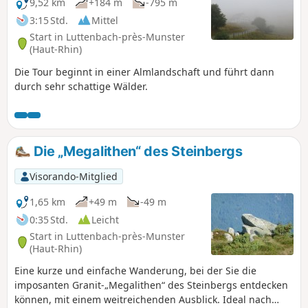
9,52 km
+184 m
-795 m
3:15 Std.
Mittel
Start in Luttenbach-près-Munster
(Haut-Rhin)
Die Tour beginnt in einer Almlandschaft und führt dann
durch sehr schattige Wälder.
Die „Megalithen“ des Steinbergs
Visorando-Mitglied
1,65 km
+49 m
-49 m
0:35 Std.
Leicht
Start in Luttenbach-près-Munster
(Haut-Rhin)
Eine kurze und einfache Wanderung, bei der Sie die
imposanten Granit-„Megalithen“ des Steinbergs entdecken
können, mit einem weitreichenden Ausblick. Ideal nach