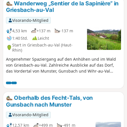
Wanderweg „Sentier de la Sapinière” in
Griesbach-au-Val
Visorando-Mitglied
4,53 km
+137 m
-137 m
1:40 Std.
Leicht
Start in Griesbach-au-Val (Haut-
Rhin)
Angenehmer Spaziergang auf den Anhöhen und im Wald
von Griesbach-au-Val. Zahlreiche Ausblicke auf das Dorf,
das Vordertal von Munster, Gunsbach und Wihr-au-Val
sowie die Vogesen.
Oberhalb des Fecht-Tals, von
Gunsbach nach Munster
Visorando-Mitglied
12,57 km
+499 m
-491 m