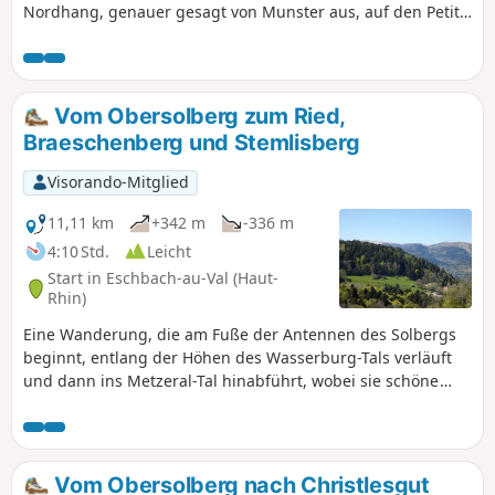
Nordhang, genauer gesagt von Munster aus, auf den Petit
Ballon. Sie gliedert sich in zwei Abschnitte, die jeweils 8 km
lang sind. Im ersten Abschnitt werden zwischen Munster
und dem Gipfel mehr als 800 Höhenmeter überwunden, im
zweiten Abschnitt geht es wieder hinunter. Von dort oben
Vom Obersolberg zum Ried,
hat man einen herrlichen Blick auf die höchsten Gipfel der
Braeschenberg und Stemlisberg
Vogesen sowie auf die Täler von Munster und Florival. Zu
beachten ist auch, dass der Abstieg stärker durch den Wald
Visorando-Mitglied
führt als der Aufstieg.
11,11 km
+342 m
-336 m
4:10 Std.
Leicht
Start in Eschbach-au-Val (Haut-
Rhin)
Eine Wanderung, die am Fuße der Antennen des Solbergs
beginnt, entlang der Höhen des Wasserburg-Tals verläuft
und dann ins Metzeral-Tal hinabführt, wobei sie schöne
Ausblicke auf die Bergrücken bietet. Entlang der Route trifft
man auf einige Überreste von Bauwerken aus dem Ersten
und Zweiten Weltkrieg.
Vom Obersolberg nach Christlesgut