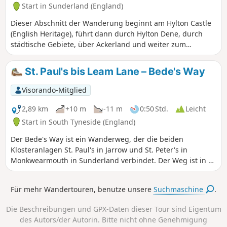
Start in Sunderland (England)
Dieser Abschnitt der Wanderung beginnt am Hylton Castle
(English Heritage), führt dann durch Hylton Dene, durch
städtische Gebiete, über Ackerland und weiter zum
hübschen Dorf Whitburn und zur Küste von Whitburn und
Seaburn.
St. Paul's bis Leam Lane – Bede's Way
Visorando-Mitglied
2,89 km
+10 m
-11 m
0:50 Std.
Leicht
Start in South Tyneside (England)
Der Bede's Way ist ein Wanderweg, der die beiden
Klosteranlagen St. Paul's in Jarrow und St. Peter's in
Monkwearmouth in Sunderland verbindet. Der Weg ist in 6
leicht zu bewältigende Abschnitte unterteilt, die einzeln
oder alle zusammen gewandert werden können. Warum
Für mehr Wandertouren, benutze unsere
Suchmaschine
.
also nicht in die Fußstapfen der Pilger treten und das
religiöse Erbe des Nordostens erkunden? Der erste
Die Beschreibungen und GPX-Daten dieser Tour sind Eigentum
Abschnitt beginnt an der St. Paul's Church und folgt dem
des Autors/der Autorin. Bitte nicht ohne Genehmigung
Fluss Don.