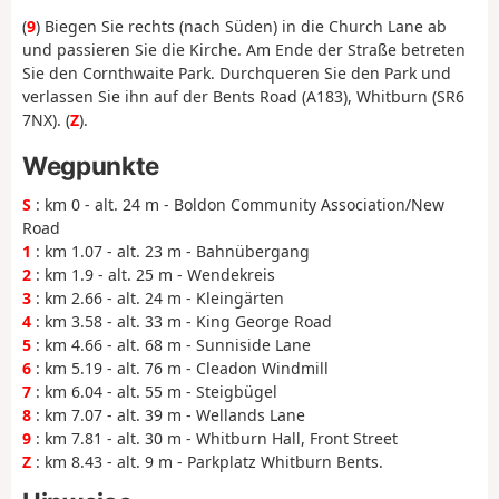
(
9
) Biegen Sie rechts (nach Süden) in die Church Lane ab
und passieren Sie die Kirche. Am Ende der Straße betreten
Sie den Cornthwaite Park. Durchqueren Sie den Park und
verlassen Sie ihn auf der Bents Road (A183), Whitburn (SR6
7NX). (
Z
).
Wegpunkte
S
: km 0 - alt. 24 m - Boldon Community Association/New
Road
1
: km 1.07 - alt. 23 m - Bahnübergang
2
: km 1.9 - alt. 25 m - Wendekreis
3
: km 2.66 - alt. 24 m - Kleingärten
4
: km 3.58 - alt. 33 m - King George Road
5
: km 4.66 - alt. 68 m - Sunniside Lane
6
: km 5.19 - alt. 76 m - Cleadon Windmill
7
: km 6.04 - alt. 55 m - Steigbügel
8
: km 7.07 - alt. 39 m - Wellands Lane
9
: km 7.81 - alt. 30 m - Whitburn Hall, Front Street
Z
: km 8.43 - alt. 9 m - Parkplatz Whitburn Bents.