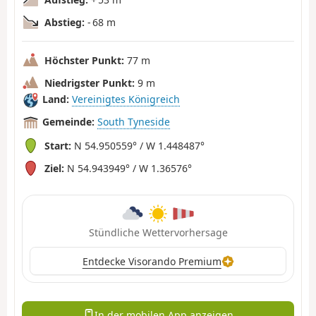
Abstieg:
- 68 m
Höchster Punkt:
77 m
Niedrigster Punkt:
9 m
Land:
Vereinigtes Königreich
Gemeinde:
South Tyneside
Start:
N 54.950559° / W 1.448487°
Ziel:
N 54.943949° / W 1.36576°
Stündliche Wettervorhersage
Entdecke Visorando Premium
In der mobilen App anzeigen