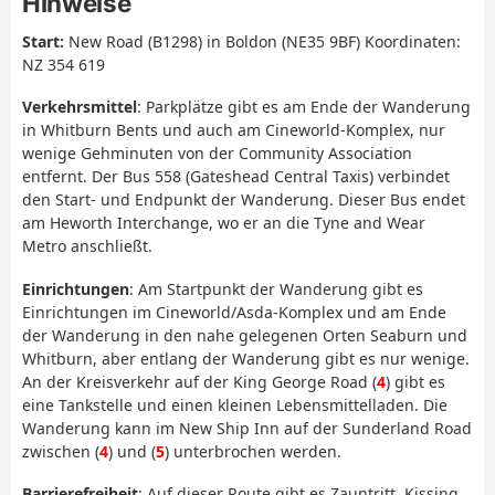
Hinweise
Start:
New Road (B1298) in Boldon (NE35 9BF) Koordinaten:
NZ 354 619
Verkehrsmittel
: Parkplätze gibt es am Ende der Wanderung
in Whitburn Bents und auch am Cineworld-Komplex, nur
wenige Gehminuten von der Community Association
entfernt. Der Bus 558 (Gateshead Central Taxis) verbindet
den Start- und Endpunkt der Wanderung. Dieser Bus endet
am Heworth Interchange, wo er an die Tyne and Wear
Metro anschließt.
Einrichtungen
: Am Startpunkt der Wanderung gibt es
Einrichtungen im Cineworld/Asda-Komplex und am Ende
der Wanderung in den nahe gelegenen Orten Seaburn und
Whitburn, aber entlang der Wanderung gibt es nur wenige.
An der Kreisverkehr auf der King George Road (
4
) gibt es
eine Tankstelle und einen kleinen Lebensmittelladen. Die
Wanderung kann im New Ship Inn auf der Sunderland Road
zwischen (
4
) und (
5
) unterbrochen werden.
Barrierefreiheit
: Auf dieser Route gibt es Zauntritt, Kissing