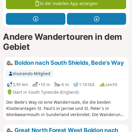
In der mobilen App anzeigen
Andere Wandertouren in dem
Gebiet
Boldon nach South Shields, Bede's Way
Visorando-Mitglied
3,95 km
+10 m
-6 m
1:10 Std.
Leicht
Start in South Tyneside (England)
Der Bede's Way ist eine Wanderroute, die die beiden
Klosteranlagen St. Paul's in Jarrow und St. Peter's in
Monkwearmouth in Sunderland verbindet. Die Wanderung
ist in 6 leicht zu bewältigende Abschnitte unterteilt, die
einzeln oder alle zusammen gewandert werden können.
Great North Forest West Boldon nach