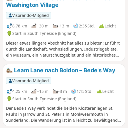
Begeben Sie sich also auf die Spuren der Pilger und
Washington Village
entdecken Sie das religiöse Erbe des Nordostens. Der dritte
Abschnitt beginnt an der New Road in Boldon und führt
Visorando-Mitglied
vorbei am Tilesheds Local Nature Reserve bis zur King
George Road in South Shields.
8,78 km
+30 m
-13 m
2:35 Std.
Leicht
Start in South Tyneside (England)
Dieser etwas längere Abschnitt hat alles zu bieten: Er führt
durch die Landschaft, Wohnsiedlungen, Industriegebiete,
ein Museum, ein Naturschutzgebiet und ein historisches
Haus. Dieser Abschnitt schlängelt sich durch Washington
New Town, und obwohl Sie an vielen Industriegebieten und
Leam Lane nach Boldon – Bede's Way
neuen Häusern vorbeikommen, sehen Sie auch Zeugnisse
der Dörfer, die lange vor der neuen Stadt existierten.
Visorando-Mitglied
4,25 km
+15 m
-3 m
1:15 Std.
Leicht
Start in South Tyneside (England)
Der Bede's Way verbindet die beiden Klosteranlagen St.
Paul's in Jarrow und St. Peter's in Monkwearmouth in
Sunderland. Die Wanderung ist in 6 leicht zu bewältigende
Abschnitte unterteilt, die einzeln oder alle zusammen