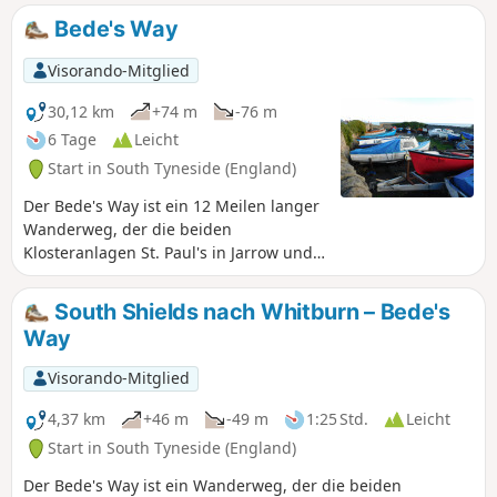
gewandert werden können. Warum also nicht in die
Bede's Way
Fußstapfen der Pilger treten und das religiöse Erbe des
Nordostens erkunden? Der zweite Abschnitt beginnt in
Visorando-Mitglied
Leam Lane und endet in Boldon, wo er dem River Don Path
folgt.
30,12 km
+74 m
-76 m
6 Tage
Leicht
Start in South Tyneside (England)
Der Bede's Way ist ein 12 Meilen langer
Wanderweg, der die beiden
Klosteranlagen St. Paul's in Jarrow und
St. Peter's in Monkwearmouth in
Sunderland verbindet. Die Wanderung
South Shields nach Whitburn – Bede's
ist in 6 leicht zu bewältigende
Way
Abschnitte unterteilt, die einzeln oder
alle zusammen gewandert werden
Visorando-Mitglied
können. Warum also nicht den Spuren
der Pilger folgen und das religiöse Erbe
4,37 km
+46 m
-49 m
1:25 Std.
Leicht
des Nordostens erkunden?
Start in South Tyneside (England)
Der Bede's Way ist ein Wanderweg, der die beiden