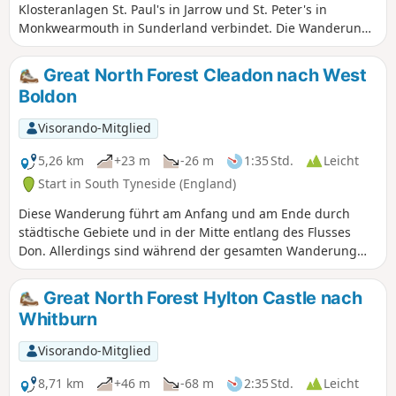
Klosteranlagen St. Paul's in Jarrow und St. Peter's in
Monkwearmouth in Sunderland verbindet. Die Wanderung
ist in 6 leicht zu bewältigende Abschnitte unterteilt, die
einzeln oder alle zusammen gewandert werden können.
Great North Forest Cleadon nach West
Begeben Sie sich also auf die Spuren der Pilger und
Boldon
entdecken Sie das religiöse Erbe des Nordostens. Der vierte
Abschnitt beginnt in South Shields und endet in Whitburn
Visorando-Mitglied
Hall, vorbei an den Cleadon Hills und Windmill.
5,26 km
+23 m
-26 m
1:35 Std.
Leicht
Start in South Tyneside (England)
Diese Wanderung führt am Anfang und am Ende durch
städtische Gebiete und in der Mitte entlang des Flusses
Don. Allerdings sind während der gesamten Wanderung
Felder zu sehen. Daher verläuft ein Teil der Wanderung
entlang stark begehener Straßen und umfasst einen
Great North Forest Hylton Castle nach
Bahnübergang.
Whitburn
Visorando-Mitglied
8,71 km
+46 m
-68 m
2:35 Std.
Leicht