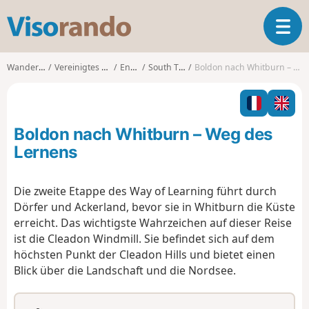
V
T
i
o
s
g
o
Wanderungen
Vereinigtes Königreich
England
South Tyneside
Boldon nach Whitburn – Weg des Lernens
g
r
l
a
e
n
n
d
Boldon nach Whitburn – Weg des
a
o
v
Lernens
i
g
Die zweite Etappe des Way of Learning führt durch
a
Dörfer und Ackerland, bevor sie in Whitburn die Küste
t
i
erreicht. Das wichtigste Wahrzeichen auf dieser Reise
o
ist die Cleadon Windmill. Sie befindet sich auf dem
n
höchsten Punkt der Cleadon Hills und bietet einen
Blick über die Landschaft und die Nordsee.