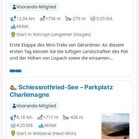
Visorando-Mitglied
12,04 km
+756 m
-279 m
5:35 Std.
Mittel
Start in Xonrupt-Longemer (Vosges)
Erste Etappe des Mini-Treks von Gérardmer. An diesem
ersten Tag können Sie die luftigen Landschaften des Poli
und der Höhen von Lispach sowie die einsamen
Strohdächer über dem Vallée de Vologne entdecken.
Diese Etappe ermöglicht einen gleichmäßigen Fortschritt
zum Chalet des Champis, dem Ort der Unterkunft und
der Nachtruhe. Es ist auch eine Gelegenheit, eine Nacht
Schiessrothried-See – Parkplatz
in einer unbewirtschafteten Hütte zu verbringen, die
Charlemagne
(fast) alles zu bieten hat: abgeschieden und mindestens
30 Gehminuten von jeder Ortschaft entfernt, mitten in
Visorando-Mitglied
den Strohhalmen, für alle zugänglich und das ganze
Jahr über...Sie ist ein Muss in dieser Gegend.
8,18 km
+717 m
-426 m
4:25 Std.
Mittel
Start in Metzeral (Haut-Rhin)