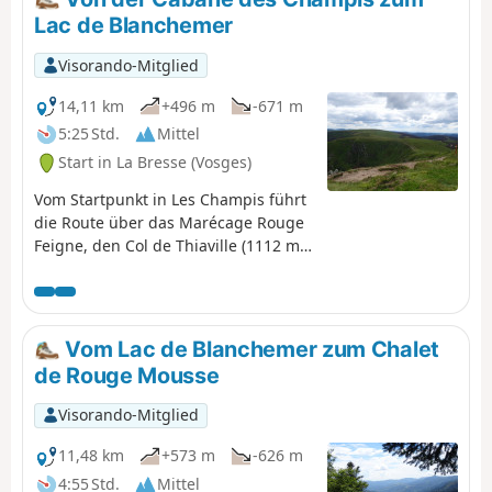
Schmargult“ und die berühmte „Route des Crêtes“
Lac de Blanchemer
erreicht. Die Wanderung setzt sich mit einem langen
Abstieg fort, der an der Berghütte „Refuge du Sotré“,
Visorando-Mitglied
dem Lac de Retournemer und den Ufern des Lac de
Longemer vorbeiführt, bevor sie das Zentrum von
14,11 km
+496 m
-671 m
Xonrupt-Longemer erreicht. Eine abwechslungsreiche
5:25 Std.
Mittel
Etappe, die Wälder, hochgelegene Strohfelder,
Start in La Bresse (Vosges)
Gletscherseen und bemerkenswerte Panoramen
miteinander verbindet.
Vom Startpunkt in Les Champis führt
die Route über das Marécage Rouge
Feigne, den Col de Thiaville (1112 m),
den Hohneck (1363 m) und den Col
du Wormspel (1277 m) hinunter zum
Lac de Blanchemer.
Vom Lac de Blanchemer zum Chalet
de Rouge Mousse
Visorando-Mitglied
11,48 km
+573 m
-626 m
4:55 Std.
Mittel