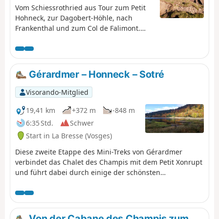
Vom Schiessrothried aus Tour zum Petit
Hohneck, zur Dagobert-Höhle, nach
Frankenthal und zum Col de Falimont.
Diese Strecke ist im Winter nicht
befahrbar. Die Strecke zwischen (3), (4), (5)
und (6) ist vom 1. November bis zum 30.
April 2022 gesperrt (Präfekturbeschluss
Gérardmer – Honneck – Sotré
vom 18. Mai 2022).
Visorando-Mitglied
19,41 km
+372 m
-848 m
6:35 Std.
Schwer
Start in La Bresse (Vosges)
Diese zweite Etappe des Mini-Treks von Gérardmer
verbindet das Chalet des Champis mit dem Petit Xonrupt
und führt dabei durch einige der schönsten
Landschaften der Hochvogesen. Nach einem Abstieg ins
Vologne-Tal führt die Route wieder hinauf auf die
Anhöhen von La Bresse-Hohneck, bevor sie den Lac de la
Lande, den Bergbauerngasthof „Auberge du
Von der Cabane des Champis zum