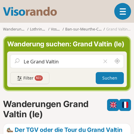
V
T
i
o
s
g
o
Wanderungen
Lothringen
Vosges
Ban-sur-Meurthe-Clefcy
Grand Valtin (le)
g
r
l
a
Wanderung suchen: Grand Valtin (le)
e
n
n
d
a
o
S
F
v
c
e
i
h
l
g
Filter
Suchen
NEU
a
d
a
u
l
t
m
e
i
i
e
Wanderungen Grand
o
c
r
n
h
e
Valtin (le)
u
n
m
Der TGV oder die Tour du Grand Valtin