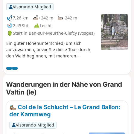
Visorando-Mitglied
7,26 km
+242 m
-242 m
2:45 Std.
Leicht
Start in Ban-sur-Meurthe-Clefcy (Vosges)
Ein guter Höhenunterschied, um sich
aufzuwärmen, bevor Sie diese Tour durch
den Wald beginnen, mit mehreren
herrlichen Ausblicken auf die Wälder der
Haute Meurthe, um dann weiter durch den
Rupt Frémiat zu wandern und Ihre Route mit
der Vierge de Haute Suisse abzuschließen.
Wanderungen in der Nähe von Grand
Valtin (le)
Col de la Schlucht – Le Grand Ballon:
der Kammweg
Visorando-Mitglied