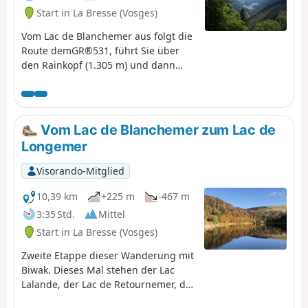
Start in La Bresse (Vosges)
Vom Lac de Blanchemer aus folgt die
Route demGR®531, führt Sie über
den Rainkopf (1.305 m) und dann
hinunter zum Tourbière de Machais,
zum Col de Bramont und zum Étang
de Sèchemer, um schließlich zum
Chalet de Rouge Mousse zu
Vom Lac de Blanchemer zum Lac de
gelangen.
Longemer
Visorando-Mitglied
10,39 km
+225 m
-467 m
3:35 Std.
Mittel
Start in La Bresse (Vosges)
Zweite Etappe dieser Wanderung mit
Biwak. Dieses Mal stehen der Lac
Lalande, der Lac de Retournemer, der
Wasserfall Cascade Charlemagne