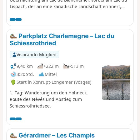
Lispach, der an eine kanadische Landschaft erinnert,
und dem Moor von Machais. Schwierigkeitsgrad und
schöner Ausblick könnten diese erste Etappe
zusammenfassen.
Parkplatz Charlemagne – Lac du
Schiessrothried
Visorando-Mitglied
9,40 km
+222 m
-513 m
3:20 Std.
Mittel
Start in Xonrupt-Longemer (Vosges)
1. Tag: Wanderung um den Hohneck,
Route des Névés und Abstieg zum
Schiessrothriedsee.
Gérardmer – Les Champis