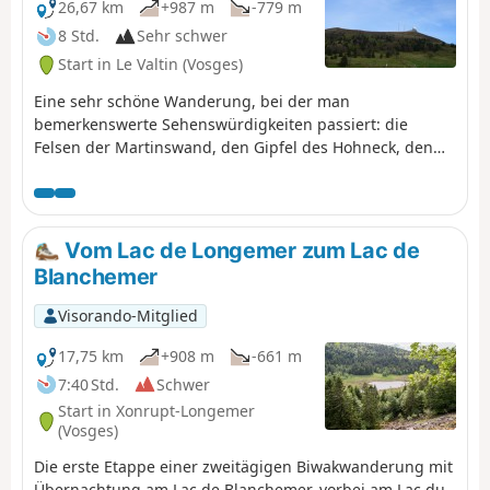
26,67 km
+987 m
-779 m
8 Std.
Sehr schwer
Start in Le Valtin (Vosges)
Eine sehr schöne Wanderung, bei der man
bemerkenswerte Sehenswürdigkeiten passiert: die
Felsen der Martinswand, den Gipfel des Hohneck, den
Gipfel des Kastelberg und den Grand Ballon (mit der
„Boule” auf dem Gipfel).
Vom Lac de Longemer zum Lac de
Blanchemer
Visorando-Mitglied
17,75 km
+908 m
-661 m
7:40 Std.
Schwer
Start in Xonrupt-Longemer
(Vosges)
Die erste Etappe einer zweitägigen Biwakwanderung mit
Übernachtung am Lac de Blanchemer, vorbei am Lac du