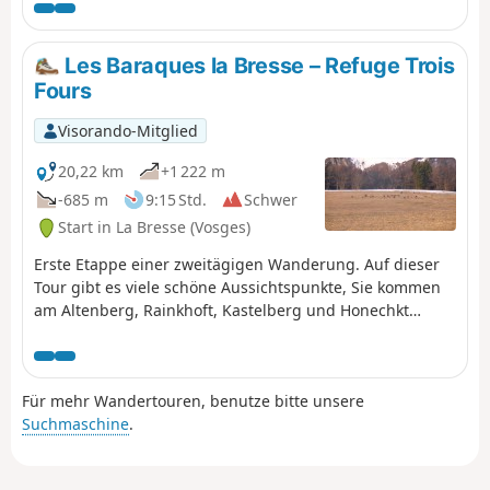
und der Wasserfall Cascade de
Retournemer auf Ihrem Programm,
wo Sie wunderschöne Farben
Les Baraques la Bresse – Refuge Trois
entdecken können.
Fours
Visorando-Mitglied
20,22 km
+1 222 m
-685 m
9:15 Std.
Schwer
Start in La Bresse (Vosges)
Erste Etappe einer zweitägigen Wanderung. Auf dieser
Tour gibt es viele schöne Aussichtspunkte, Sie kommen
am Altenberg, Rainkhoft, Kastelberg und Honechkt
vorbei, nicht zu vergessen den Lac des Corbeaux und die
Gämsen am Ziel.
Für mehr Wandertouren, benutze bitte unsere
Suchmaschine
.