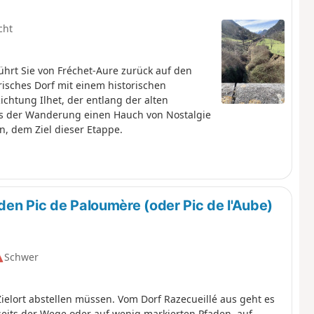
cht
ührt Sie von Fréchet-Aure zurück auf den
isches Dorf mit einem historischen
htung Ilhet, der entlang der alten
 das der Wanderung einen Hauch von Nostalgie
n, dem Ziel dieser Etappe.
den Pic de Paloumère (oder Pic de l'Aube)
Schwer
ielort abstellen müssen. Vom Dorf Razecueillé aus geht es
s der Wege oder auf wenig markierten Pfaden, auf