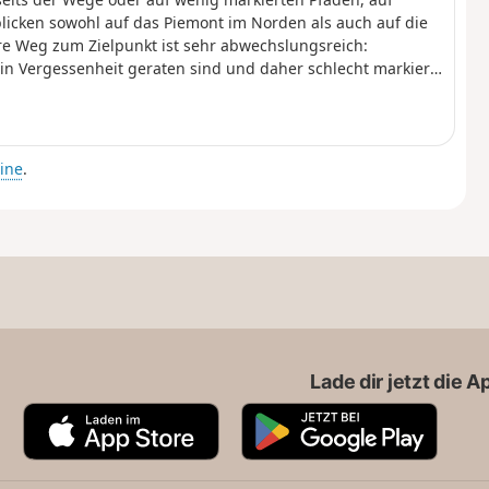
licken sowohl auf das Piemont im Norden als auch auf die
re Weg zum Zielpunkt ist sehr abwechslungsreich:
s in Vergessenheit geraten sind und daher schlecht markiert
nen und Rehen aufgesucht werden.
ine
.
Lade dir jetzt die 
A
G
p
o
p
o
S
g