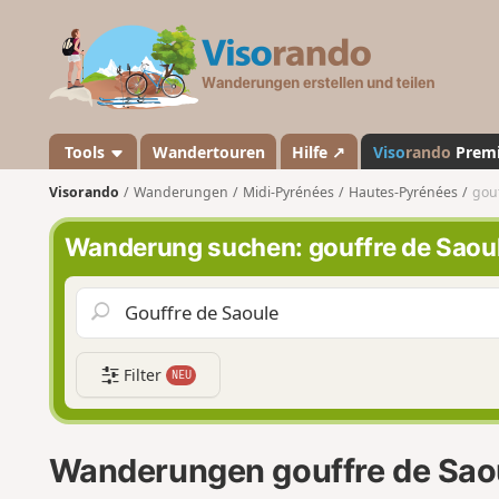
V
i
s
o
r
a
Tools
Wandertouren
Hilfe ↗
Viso
rando
Prem
n
Visorando
Wanderungen
Midi-Pyrénées
Hautes-Pyrénées
gouf
d
o
Wanderung suchen: gouffre de Saou
Filter
NEU
Wanderungen gouffre de Sao