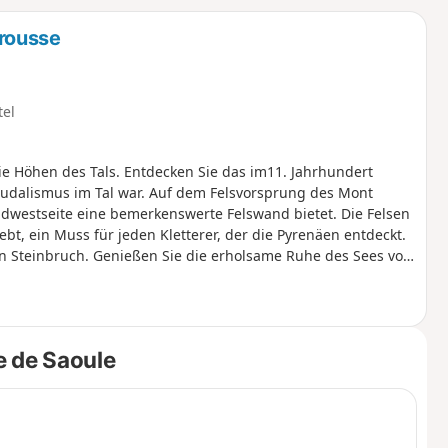
u
n
rousse
m
tel
e Höhen des Tals. Entdecken Sie das im11. Jahrhundert
eudalismus im Tal war. Auf dem Felsvorsprung des Mont
üdwestseite eine bemerkenswerte Felswand bietet. Die Felsen
bt, ein Muss für jeden Kletterer, der die Pyrenäen entdeckt.
ten Steinbruch. Genießen Sie die erholsame Ruhe des Sees von
kehren.
e de Saoule