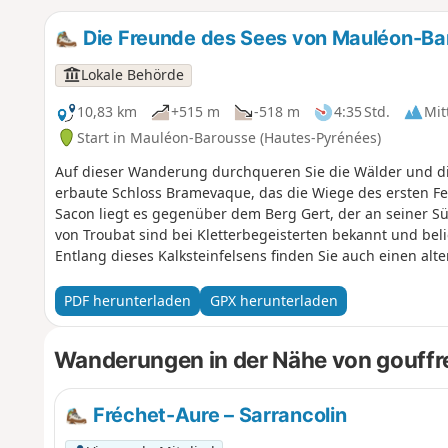
Die Freunde des Sees von Mauléon-Ba
Lokale Behörde
10,83 km
+515 m
-518 m
4:35 Std.
Mit
Start in Mauléon-Barousse (Hautes-Pyrénées)
Auf dieser Wanderung durchqueren Sie die Wälder und di
erbaute Schloss Bramevaque, das die Wiege des ersten F
Sacon liegt es gegenüber dem Berg Gert, der an seiner S
von Troubat sind bei Kletterbegeisterten bekannt und belie
Entlang dieses Kalksteinfelsens finden Sie auch einen al
Mauléon-Barousse, bevor Sie zum Ausgangspunkt zurück
PDF herunterladen
GPX herunterladen
Wanderungen in der Nähe von gouffr
Fréchet-Aure – Sarrancolin