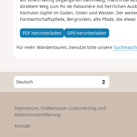
direktem Weg zum Pic de Paloumère mit herrlichen Ausb
höchsten Gipfel im Süden, Osten und Westen. Der weite
Forstwirtschaftspfade, Bergrücken, alte Pfade, die etwa
sind, Buchenwälder, die hauptsächlich von Wildschwei
PDF herunterladen
GPX herunterladen
Für mehr Wandertouren, benutze bitte unsere
Suchmasch
W
ä
h
l
e
Impressum, Endbenutzer-Lizenzvertrag und
e
Datenschutzerklärung
i
n
Kontakt
L
a