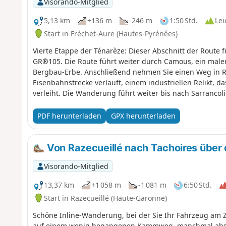
Visorando-Mitglied
5,13 km
+136 m
-246 m
1:50 Std.
Lei
Start in Fréchet-Aure (Hautes-Pyrénées)
Vierte Etappe der Ténarèze: Dieser Abschnitt der Route f
GR®105. Die Route führt weiter durch Camous, ein maler
Bergbau-Erbe. Anschließend nehmen Sie einen Weg in Ric
Eisenbahnstrecke verläuft, einem industriellen Relikt,
verleiht. Die Wanderung führt weiter bis nach Sarrancoli
PDF herunterladen
GPX herunterladen
Von Razecueillé nach Tachoires über 
Visorando-Mitglied
13,37 km
+1 058 m
-1 081 m
6:50 Std.
Start in Razecueillé (Haute-Garonne)
Schöne Inline-Wanderung, bei der Sie Ihr Fahrzeug am Z
auf einem wenig begangenen Kammweg, manchmal abseit