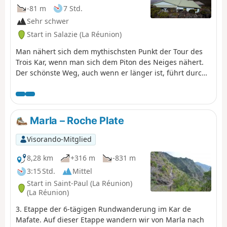
-81 m
7 Std.
Sehr schwer
Start in Salazie (La Réunion)
Man nähert sich dem mythischsten Punkt der Tour des
Trois Kar, wenn man sich dem Piton des Neiges nähert.
Der schönste Weg, auch wenn er länger ist, führt durch
den Wald von Bélouve mit seinem herrlichen Panorama
auf den Piton des Neiges und seine gesamte Bergwelt
sowie durch den Urwald mit seinen knorrigen Bäumen
und der wilden Vegetation. Bei der Ankunft an der
Marla – Roche Plate
Caverne Dufour bietet sich ein herrlicher Blick auf den
Vulkan La Fournaise und die anderen Krater.
Visorando-Mitglied
8,28 km
+316 m
-831 m
3:15 Std.
Mittel
Start in Saint-Paul (La Réunion)
(La Réunion)
3. Etappe der 6-tägigen Rundwanderung im Kar de
Mafate. Auf dieser Etappe wandern wir von Marla nach