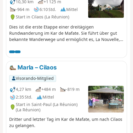
10,30 km
+1 125 m
-964 m
6:10 Std.
Mittel
Start in Cilaos (La Réunion)
Dies ist die erste Etappe einer dreitägigen
Rundwanderung im Kar de Mafate. Sie führt über gut
bekannte Wanderwege und ermöglicht es, La Nouvelle,
den größten „Îlet“ von Mafate, in idyllischer Landschaft
zu erreichen, umgeben von den beeindruckenden
Gipfeln des Piton des Neiges und der Trois Salazes.
Marla – Cilaos
Visorando-Mitglied
4,27 km
+484 m
-819 m
2:35 Std.
Mittel
Start in Saint-Paul (La Réunion)
(La Réunion)
Dritter und letzter Tag im Kar de Mafate, um nach Cilaos
zu gelangen.