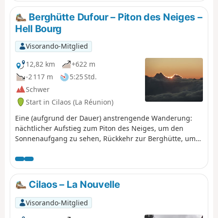
entlang der anderen Seite des Piton des Neiges führt
durch ein sehr interessantes Naturschutzgebiet.
Berghütte Dufour – Piton des Neiges –
Hell Bourg
Visorando-Mitglied
12,82 km
+622 m
-2 117 m
5:25 Std.
Schwer
Start in Cilaos (La Réunion)
Eine (aufgrund der Dauer) anstrengende Wanderung:
nächtlicher Aufstieg zum Piton des Neiges, um den
Sonnenaufgang zu sehen, Rückkehr zur Berghütte, um
den Rucksack zu holen, und Abstieg nach Hell Bourg.
Planen Sie einen Ruhetag in Hell Bourg ein und
besuchen Sie die alten Thermen.
Cilaos – La Nouvelle
Visorando-Mitglied