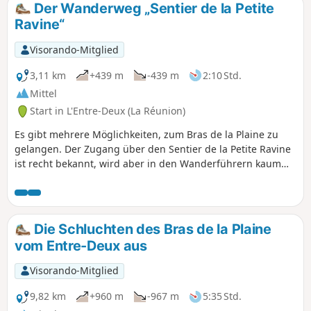
Der Wanderweg „Sentier de la Petite
Ravine“
Visorando-Mitglied
3,11 km
+439 m
-439 m
2:10 Std.
Mittel
Start in L'Entre-Deux (La Réunion)
Es gibt mehrere Möglichkeiten, zum Bras de la Plaine zu
gelangen. Der Zugang über den Sentier de la Petite Ravine
ist recht bekannt, wird aber in den Wanderführern kaum
erwähnt! Dieser relativ kurze Weg endet direkt neben der
wunderschönen Caverne de la Petite Ravine. Wenn sich die
Gelegenheit bietet, zögern Sie nicht, im Fluss zu baden
oder sich die herrlichen Schluchten flussabwärts der Höhle
Die Schluchten des Bras de la Plaine
anzusehen: Versuchen Sie keines dieser beiden Vorhaben,
vom Entre-Deux aus
wenn der Wasserstand zu hoch ist!
Visorando-Mitglied
9,82 km
+960 m
-967 m
5:35 Std.