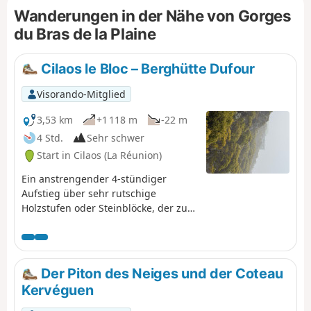
Wanderungen in der Nähe von Gorges
du Bras de la Plaine
Cilaos le Bloc – Berghütte Dufour
Visorando-Mitglied
3,53 km
+1 118 m
-22 m
4 Std.
Sehr schwer
Start in Cilaos (La Réunion)
Ein anstrengender 4-stündiger
Aufstieg über sehr rutschige
Holzstufen oder Steinblöcke, der zur
Berghütte „Refuge de la Caverne
Dufour“ führt.
Der Piton des Neiges und der Coteau
Kervéguen