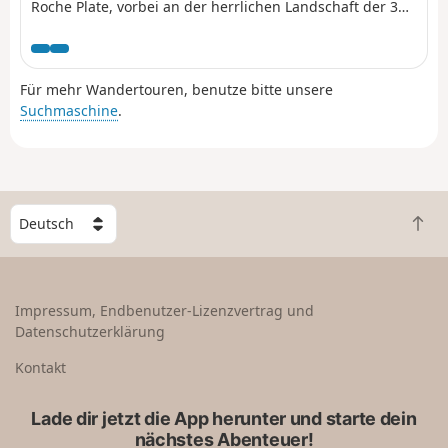
Roche Plate, vorbei an der herrlichen Landschaft der 3
Roches. An dieser Stelle verschwindet der Fluss Galets in
einer beeindruckenden Gletscherspalte. Die Stätte Roche
Plate befindet sich direkt unterhalb des Aussichtspunkts
Für mehr Wandertouren, benutze bitte unsere
Maïdo.
Suchmaschine
.
W
Z
ä
u
h
r
l
ü
e
Impressum, Endbenutzer-Lizenzvertrag und
c
e
Datenschutzerklärung
k
i
n
n
Kontakt
a
L
c
a
Lade dir jetzt die App herunter und starte dein
h
n
nächstes Abenteuer!
o
d