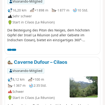
Visorando-Mitglied
16,20 km
+1 898 m
-1 877 m
10 Std.
Sehr schwer
Start in Cilaos (La Réunion)
Die Besteigung des Piton des Neiges, dem höchsten
Gipfel der Insel La Réunion (und aller Gebiete im
Indischen Ozean), bietet ein einzigartiges 360°-
Panorama. Eine beliebte Wanderung, für die wir einen
weniger begangenen Abstieg vorschlagen.
Caverne Dufour – Cilaos
Visorando-Mitglied
8,12 km
+100 m
-1 367 m
2:35 Std.
Schwer
Start in Cilaos (La Réunion)