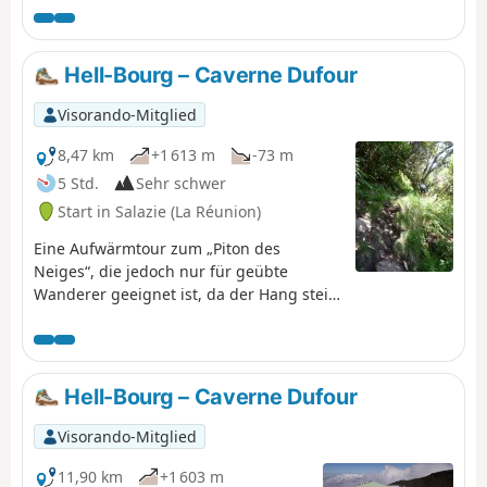
Hell-Bourg – Caverne Dufour
Visorando-Mitglied
8,47 km
+1 613 m
-73 m
5 Std.
Sehr schwer
Start in Salazie (La Réunion)
Eine Aufwärmtour zum „Piton des
Neiges“, die jedoch nur für geübte
Wanderer geeignet ist, da der Hang steil
ist.
Hell-Bourg – Caverne Dufour
Visorando-Mitglied
11,90 km
+1 603 m