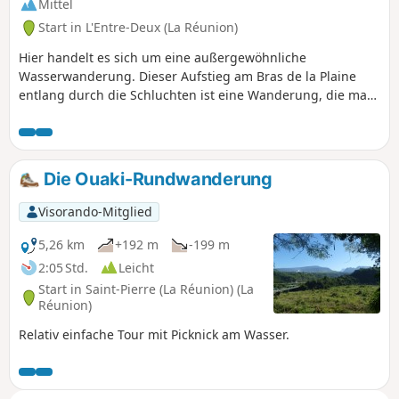
Mittel
Start in L'Entre-Deux (La Réunion)
Hier handelt es sich um eine außergewöhnliche
Wasserwanderung. Dieser Aufstieg am Bras de la Plaine
entlang durch die Schluchten ist eine Wanderung, die man
sich verdienen muss. Auf der gesamten Strecke reihen sich
Höhlen, Felsspalten und sehr enge Passagen aneinander,
durch die das Licht nur schwer dringt. In diesem herrlichen
Gebiet werden Sie sehr oft nasse Füße bekommen, und
Die Ouaki-Rundwanderung
genau das macht den Reiz dieser Wanderung aus. Das GPS
empfängt jedoch in den stark eingeschnittenen Abschnitten
Visorando-Mitglied
sehr schlecht.
5,26 km
+192 m
-199 m
2:05 Std.
Leicht
Start in Saint-Pierre (La Réunion) (La
Réunion)
Relativ einfache Tour mit Picknick am Wasser.