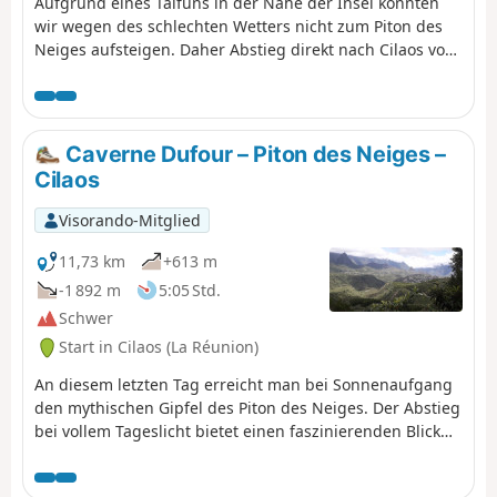
Aufgrund eines Taifuns in der Nähe der Insel konnten
wir wegen des schlechten Wetters nicht zum Piton des
Neiges aufsteigen. Daher Abstieg direkt nach Cilaos von
der Berghütte der Höhle Dufour.
Caverne Dufour – Piton des Neiges –
Cilaos
Visorando-Mitglied
11,73 km
+613 m
-1 892 m
5:05 Std.
Schwer
Start in Cilaos (La Réunion)
An diesem letzten Tag erreicht man bei Sonnenaufgang
den mythischen Gipfel des Piton des Neiges. Der Abstieg
bei vollem Tageslicht bietet einen faszinierenden Blick
auf diese vulkanische Wüste, die sich nach und nach mit
Vegetation bedeckt. Der lange Abstieg nach Cilaos