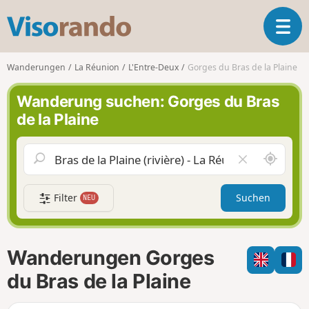
V
T
i
o
s
g
o
Wanderungen
La Réunion
L'Entre-Deux
Gorges du Bras de la Plaine
g
r
l
a
Wanderung suchen: Gorges du Bras
e
n
de la Plaine
n
d
a
o
v
S
F
i
c
e
g
h
l
a
Filter
Suchen
NEU
a
d
t
u
l
i
m
e
o
i
e
n
Wanderungen Gorges
c
r
h
e
du Bras de la Plaine
u
n
m