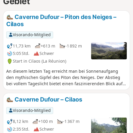
Gebiet
Caverne Dufour – Piton des Neiges –
Cilaos
Visorando-Mitglied
11,73 km
+613 m
-1 892 m
5:05 Std.
Schwer
Start in Cilaos (La Réunion)
An diesem letzten Tag erreicht man bei Sonnenaufgang
den mythischen Gipfel des Piton des Neiges. Der Abstieg
bei vollem Tageslicht bietet einen faszinierenden Blick auf
diese vulkanische Wüste, die sich nach und nach mit
Vegetation bedeckt. Der lange Abstieg nach Cilaos entlang
Caverne Dufour – Cilaos
der anderen Seite des Piton des Neiges führt durch ein
sehr interessantes Naturschutzgebiet.
Visorando-Mitglied
8,12 km
+100 m
-1 367 m
2:35 Std.
Schwer