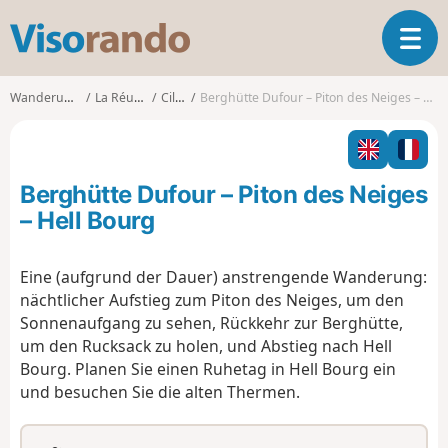
V
T
i
o
s
g
o
Wanderungen
La Réunion
Cilaos
Berghütte Dufour – Piton des Neiges – Hell Bourg
g
r
l
a
e
n
n
d
Berghütte Dufour – Piton des Neiges
a
o
v
– Hell Bourg
i
g
Eine (aufgrund der Dauer) anstrengende Wanderung:
a
nächtlicher Aufstieg zum Piton des Neiges, um den
t
i
Sonnenaufgang zu sehen, Rückkehr zur Berghütte,
o
um den Rucksack zu holen, und Abstieg nach Hell
n
Bourg. Planen Sie einen Ruhetag in Hell Bourg ein
und besuchen Sie die alten Thermen.