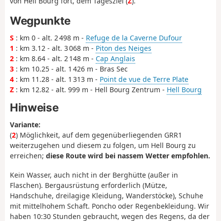
von Hell Bourg fort, dem Tagesziel (
Z
).
Wegpunkte
S
: km 0 - alt. 2 498 m -
Refuge de la Caverne Dufour
1
: km 3.12 - alt. 3 068 m -
Piton des Neiges
2
: km 8.64 - alt. 2 148 m -
Cap Anglais
3
: km 10.25 - alt. 1 426 m - Bras Sec
4
: km 11.28 - alt. 1 313 m -
Point de vue de Terre Plate
Z
: km 12.82 - alt. 999 m - Hell Bourg Zentrum -
Hell Bourg
Hinweise
Variante:
(
2
) Möglichkeit, auf dem gegenüberliegenden GRR1
weiterzugehen und diesem zu folgen, um Hell Bourg zu
erreichen;
diese Route wird bei nassem Wetter empfohlen.
Kein Wasser, auch nicht in der Berghütte (außer in
Flaschen). Bergausrüstung erforderlich (Mütze,
Handschuhe, dreilagige Kleidung, Wanderstöcke), Schuhe
mit mittelhohem Schaft. Poncho oder Regenbekleidung. Wir
haben 10:30 Stunden gebraucht, wegen des Regens, da der