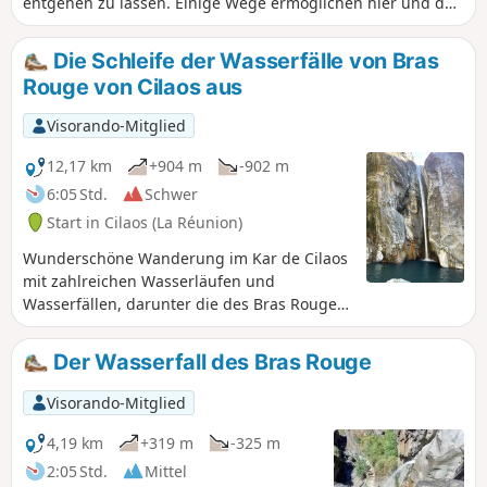
entgehen zu lassen. Einige Wege ermöglichen hier und da
gemütliche Wanderungen rund um den Aussichtspunkt. Es
gibt sogar einen Entdeckungspfad. Die vorgeschlagene
Die Schleife der Wasserfälle von Bras
Wanderung ist ohne besondere Schwierigkeiten.
Rouge von Cilaos aus
Visorando-Mitglied
12,17 km
+904 m
-902 m
6:05 Std.
Schwer
Start in Cilaos (La Réunion)
Wunderschöne Wanderung im Kar de Cilaos
mit zahlreichen Wasserläufen und
Wasserfällen, darunter die des Bras Rouge,
Fouquet und Alfred. Eine Wanderung, die
teilweise wie ein Balkon am Fuße der drei
Der Wasserfall des Bras Rouge
Salazes und des Piton des Neiges verläuft.
Nehmen Sie sich Zeit, um sich in den Becken
Visorando-Mitglied
von Alfred und seinem kleinen Wasserfall zu
erfrischen.
4,19 km
+319 m
-325 m
2:05 Std.
Mittel