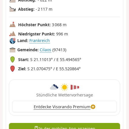
Abstieg:
- 2 117 m
Höchster Punkt:
3 068 m
Niedrigster Punkt:
996 m
Land:
Frankreich
Gemeinde:
Cilaos
(97413)
Start:
S 21.11013° / E 55.494565°
Ziel:
S 21.070475° / E 55.520864°
Stündliche Wettervorhersage
Entdecke Visorando Premium
In der mobilen App anzeigen