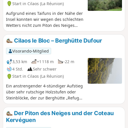
Start in Cilaos (La Réunion)
Aufgrund eines Taifuns in der Nähe der
Insel konnten wir wegen des schlechten
Wetters nicht zum Piton des Neiges
aufsteigen. Daher Abstieg direkt nach
Cilaos von der Berghütte der Höhle
Cilaos le Bloc – Berghütte Dufour
Dufour.
Visorando-Mitglied
3,53 km
+1 118 m
-22 m
4 Std.
Sehr schwer
Start in Cilaos (La Réunion)
Ein anstrengender 4-stündiger Aufstieg
über sehr rutschige Holzstufen oder
Steinblöcke, der zur Berghütte „Refuge
de la Caverne Dufour“ führt.
Der Piton des Neiges und der Coteau
Kervéguen