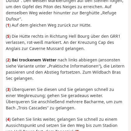
Dufour“. Den weißen Markierungen auf den Steinen folgen,
um den Gipfel des Piton des Neiges zu erreichen. Auf
demselben Weg wieder hinunter zur Berghütte „Refuge
Dufour“.
(
1
) Auf dem gleichen Weg zurück zur Hütte.
(
S
) Die Hütte rechts in Richtung Hell Bourg über den GRR1
verlassen, rot-weiß markiert. An der Kreuzung Cap des
Anglais zur Caverne Mussard gelangen.
(
2
)
Bei trockenem Wetter
nach links abbiegen (ansonsten
siehe Variante unter „Praktische Informationen“), die Leitern
passieren und den Abstieg fortsetzen. Zum Wildbach Bras
Sec gelangen.
(
3
) Überqueren Sie diesen und Sie gelangen schnell zu
einer Wegkreuzung; gehen Sie geradeaus weiter.
Überqueren Sie anschließend mehrere Bacharme, um zum
Bach „Trois Cascades“ zu gelangen.
(
4
) Gehen Sie links weiter, gelangen Sie schnell zu einem
Aussichtspunkt und setzen Sie den Weg bis zum Stadion