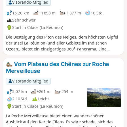
Visorando-Mitglied
16,20 km
+1 898 m
-1 877 m
10 Std.
Sehr schwer
Start in Cilaos (La Réunion)
Die Besteigung des Piton des Neiges, dem höchsten Gipfel
der Insel La Réunion (und aller Gebiete im Indischen
Ozean), bietet ein einzigartiges 360°-Panorama. Eine
beliebte Wanderung, für die wir einen weniger
begangenen Abstieg vorschlagen.
Vom Plateau des Chênes zur Roche
Merveilleuse
Visorando-Mitglied
5,07 km
+261 m
-254 m
2:10 Std.
Leicht
Start in Cilaos (La Réunion)
La Roche Merveilleuse bietet einen wunderschönen
Ausblick auf den Kar de Cilaos. Es wäre schade, sich das