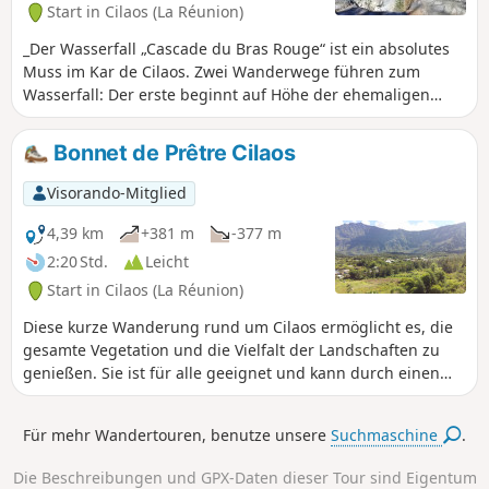
Start in Cilaos (La Réunion)
_Der Wasserfall „Cascade du Bras Rouge“ ist ein absolutes
Muss im Kar de Cilaos. Zwei Wanderwege führen zum
Wasserfall: Der erste beginnt auf Höhe der ehemaligen
Thermen und der zweite am Ausgangspunkt des Taïbit-
Wanderwegs. Diese Route ist die erste der beiden. Sie ist
Bonnet de Prêtre Cilaos
leicht und familienfreundlich und bietet schöne Ausblicke
auf den westlichen Teil des Kar. Sie ist ein großer Klassiker
Visorando-Mitglied
von Cilaos und sehr gut besucht!
4,39 km
+381 m
-377 m
2:20 Std.
Leicht
Start in Cilaos (La Réunion)
Diese kurze Wanderung rund um Cilaos ermöglicht es, die
gesamte Vegetation und die Vielfalt der Landschaften zu
genießen. Sie ist für alle geeignet und kann durch einen
Besuch in Cilaos ergänzt werden.
Für mehr Wandertouren, benutze unsere
Suchmaschine
.
Die Beschreibungen und GPX-Daten dieser Tour sind Eigentum