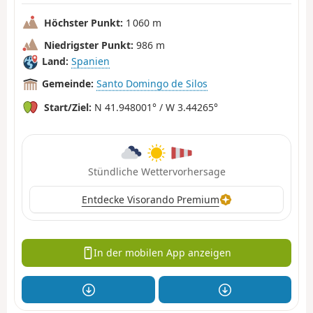
Höchster Punkt:
1 060 m
Niedrigster Punkt:
986 m
Land:
Spanien
Gemeinde:
Santo Domingo de Silos
Start/Ziel:
N 41.948001° / W 3.44265°
Stündliche Wettervorhersage
Entdecke Visorando Premium
In der mobilen App anzeigen