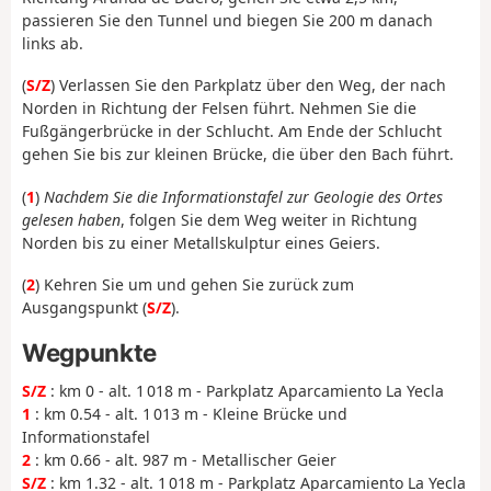
passieren Sie den Tunnel und biegen Sie 200 m danach
links ab.
(
S/Z
) Verlassen Sie den Parkplatz über den Weg, der nach
Norden in Richtung der Felsen führt. Nehmen Sie die
Fußgängerbrücke in der Schlucht. Am Ende der Schlucht
gehen Sie bis zur kleinen Brücke, die über den Bach führt.
(
1
)
Nachdem Sie die Informationstafel zur Geologie des Ortes
gelesen haben
, folgen Sie dem Weg weiter in Richtung
Norden bis zu einer Metallskulptur eines Geiers.
(
2
) Kehren Sie um und gehen Sie zurück zum
Ausgangspunkt (
S/Z
).
Wegpunkte
S/Z
: km 0 - alt. 1 018 m - Parkplatz Aparcamiento La Yecla
1
: km 0.54 - alt. 1 013 m - Kleine Brücke und
Informationstafel
2
: km 0.66 - alt. 987 m - Metallischer Geier
S/Z
: km 1.32 - alt. 1 018 m - Parkplatz Aparcamiento La Yecla