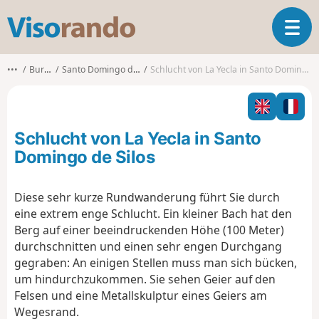
V
T
i
o
s
g
o
•••
Burgos
Santo Domingo de Silos
Schlucht von La Yecla in Santo Domingo de Silos
g
r
l
a
e
n
n
d
Schlucht von La Yecla in Santo
a
o
v
Domingo de Silos
i
g
Diese sehr kurze Rundwanderung führt Sie durch
a
eine extrem enge Schlucht. Ein kleiner Bach hat den
t
i
Berg auf einer beeindruckenden Höhe (100 Meter)
o
durchschnitten und einen sehr engen Durchgang
n
gegraben: An einigen Stellen muss man sich bücken,
um hindurchzukommen. Sie sehen Geier auf den
Felsen und eine Metallskulptur eines Geiers am
Wegesrand.