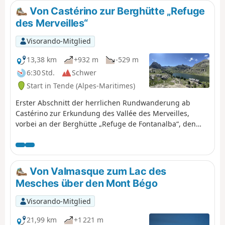
Von Castérino zur Berghütte „Refuge
des Merveilles“
Visorando-Mitglied
13,38 km
+932 m
-529 m
6:30 Std.
Schwer
Start in Tende (Alpes-Maritimes)
Erster Abschnitt der herrlichen Rundwanderung ab
Castérino zur Erkundung des Vallée des Merveilles,
vorbei an der Berghütte „Refuge de Fontanalba“, den
Felsgravuren im Naturpark und der „Voie Sacrée“, mit
Ziel an der Berghütte „Refuge des Merveilles“.
Von Valmasque zum Lac des
Mesches über den Mont Bégo
Visorando-Mitglied
21,99 km
+1 221 m