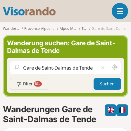
V
T
i
o
s
g
o
Wanderungen
Provence-Alpes-Côte d'Azur
Alpes-Maritimes
Tende
Gare de Saint-Dalmas de Tende
g
r
l
a
Wanderung suchen: Gare de Saint-
e
n
Dalmas de Tende
n
d
a
o
v
S
F
i
c
e
g
h
l
a
Filter
Suchen
NEU
a
d
t
u
l
i
m
e
o
i
e
n
Wanderungen Gare de
c
r
h
e
Saint-Dalmas de Tende
u
n
m