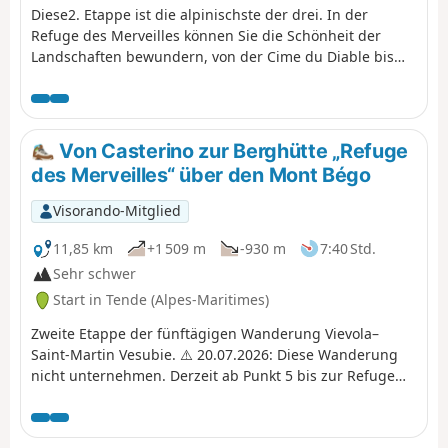
Diese2. Etappe ist die alpinischste der drei. In der
Refuge des Merveilles können Sie die Schönheit der
Landschaften bewundern, von der Cime du Diable bis
zum Vallon des Merveilles. Sie kommen an mehreren
Seen vorbei, bevor Sie am Pas du Diable in ein eher
mediterranes Tal gelangen. Mit der Redoute des Trois
Communes lange im Blickfeld wandern Sie auf dem
Von Casterino zur Berghütte „Refuge
ehemaligen Grenzkamm, der mit Verteidigungsanlagen
des Merveilles“ über den Mont Bégo
gespickt ist. Am Rande des Authion erinnern zahlreiche
Überreste an das Ende des letzten Krieges.
Visorando-Mitglied
11,85 km
+1 509 m
-930 m
7:40 Std.
Sehr schwer
Start in Tende (Alpes-Maritimes)
Zweite Etappe der fünftägigen Wanderung Vievola–
Saint-Martin Vesubie. ⚠️ 20.07.2026: Diese Wanderung
nicht unternehmen. Derzeit ab Punkt 5 bis zur Refuge
des Merveilles sehr gefährlich. Lesen Sie die Hinweise.
Wird derzeit überarbeitet.