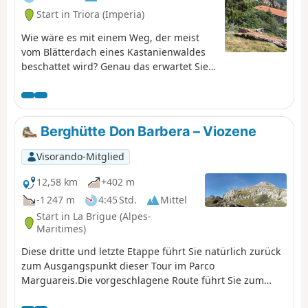
französische Soldaten ums Leben
Start in Triora (Imperia)
kamen. Das Panorama dort ist
fabelhaft.
Wie wäre es mit einem Weg, der meist
vom Blätterdach eines Kastanienwaldes
beschattet wird? Genau das erwartet Sie
auf dem Weg vom Dorf Verdeggia zum
Dorf Triora, dem berühmten Hexendorf!
Berghütte Don Barbera – Viozene
Visorando-Mitglied
12,58 km
+402 m
-1 247 m
4:45 Std.
Mittel
Start in La Brigue (Alpes-
Maritimes)
Diese dritte und letzte Etappe führt Sie natürlich zurück
zum Ausgangspunkt dieser Tour im Parco
Marguareis.Die vorgeschlagene Route führt Sie zum
Passo della Croce. Sie werden den nur 900 m entfernten