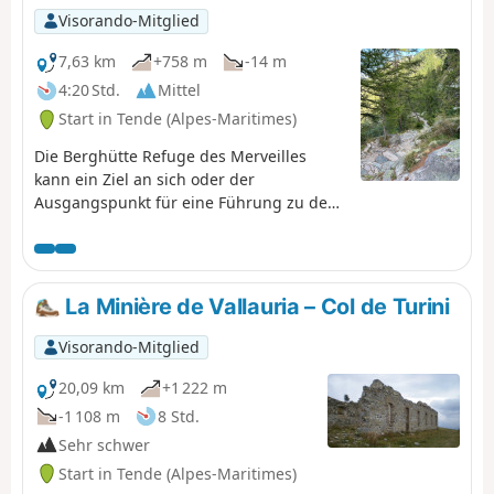
Visorando-Mitglied
7,63 km
+758 m
-14 m
4:20 Std.
Mittel
Start in Tende (Alpes-Maritimes)
Die Berghütte Refuge des Merveilles
kann ein Ziel an sich oder der
Ausgangspunkt für eine Führung zu den
Petroglyphen oder für andere
Wanderungen sein. Der Aufstieg zur
Berghütte über den Lac des Mesches
dauert 3 Stunden und 15 Minuten (ohne
La Minière de Vallauria – Col de Turini
Pausen) und hat den Vorteil, dass er mit
dem Auto oder öffentlichen
Visorando-Mitglied
Verkehrsmitteln erreichbar ist (siehe
„Praktische Informationen”).
20,09 km
+1 222 m
-1 108 m
8 Std.
Sehr schwer
Start in Tende (Alpes-Maritimes)