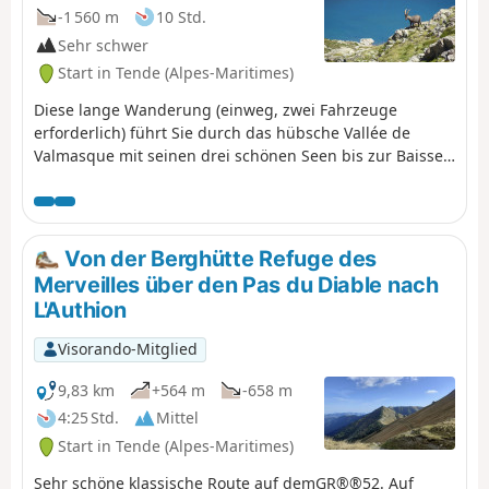
-1 560 m
10 Std.
Sehr schwer
Start in Tende (Alpes-Maritimes)
Diese lange Wanderung (einweg, zwei Fahrzeuge
erforderlich) führt Sie durch das hübsche Vallée de
Valmasque mit seinen drei schönen Seen bis zur Baisse
oberhalb des Vallée des Merveilles, bevor Sie auf einem
teilweise steilen und etwas schwindelerregenden Weg
zum Gipfel des Mont Bégo aufsteigen, in einer Gegend,
in der man wunderschöne Steinböcke beobachten kann.
Von der Berghütte Refuge des
Zum Abschluss folgt ein sehr langer Abstieg zu den Seen
Merveilles über den Pas du Diable nach
rund um die Berghütte Refuge des Merveilles und dann
L'Authion
durch das Vallon de la Minière zum Lac des Mesches.
Visorando-Mitglied
9,83 km
+564 m
-658 m
4:25 Std.
Mittel
Start in Tende (Alpes-Maritimes)
Sehr schöne klassische Route auf demGR®®52. Auf