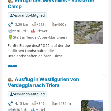
Refuge des Merveilles – Baisse de
Camp
Visorando-Mitglied
13,29 km
+593 m
-960 m
5:30 Std.
Schwer
Start in Tende (Alpes-Maritimes)
Fünfte Etappe desGR®52, auf der die
südlichen Landschaften die
Berglandschaften ablösen. Diese
Etappe ist aufgrund ihres
Höhenunterschieds anspruchsvoll
und folgt der ehemaligen
italienischen Grenze, wo Sie
Ausflug in Westligurien von
zahlreiche militärische Überreste
Verdeggia nach Triora
entdecken können. Insbesondere am
Authion, wo eine der letzten
Visorando-Mitglied
Schlachten in Frankreich stattfand,
bei der wenige Wochen vor dem
14,15 km
+849 m
-1 131 m
Waffenstillstand am 8. Mai 1945 273
6:30 Std.
Mittel