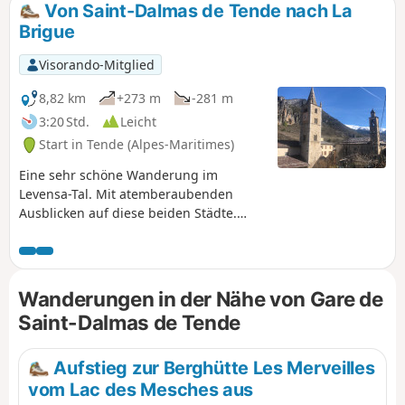
Von Saint-Dalmas de Tende nach La
Brigue
Visorando-Mitglied
8,82 km
+273 m
-281 m
3:20 Std.
Leicht
Start in Tende (Alpes-Maritimes)
Eine sehr schöne Wanderung im
Levensa-Tal. Mit atemberaubenden
Ausblicken auf diese beiden Städte.
Prestigeträchtige Orte voller Geschichte,
ein wunderschönes Haus des
Kulturerbes und der Traditionen von
Brigasques, das einen Besuch wert ist –
Wanderungen in der Nähe von Gare de
genug, um einen angenehmen Tag
Saint-Dalmas de Tende
zwischen körperlicher Betätigung,
unterhaltsamen und kulturellen
Besichtigungen zu verbringen.
Aufstieg zur Berghütte Les Merveilles
vom Lac des Mesches aus