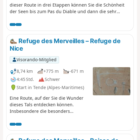
dieser Route in drei Etappen können Sie die Schönheit
der Seen bis zum Pas du Diable und dann die sehr
chaotische Landschaft am Fuße der Cime du Diable und
des Mont Capelet Supérieur genießen. Nach der Baisse
Cavaline gelangen Sie schließlich in eine mediterranere
Landschaft und entdecken das Authion-Massiv, einen
Refuge des Merveilles – Refuge de
historischen Ort am Ende des Zweiten Weltkriegs.
Nice
Visorando-Mitglied
8,74 km
+775 m
-671 m
4:45 Std.
Schwer
Start in Tende (Alpes-Maritimes)
Eine Route, auf der Sie die Wunder
dieses Tals entdecken können.
Insbesondere die besonders
berühmten Gravuren wie Christus,
der Häuptling und der Altarstein.
Aber Vorsicht, diese Gebiete werden
überwacht!