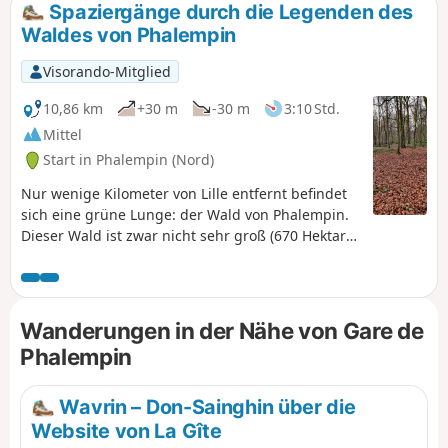
Spaziergänge durch die Legenden des
Waldes von Phalempin
Visorando-Mitglied
10,86 km
+30 m
-30 m
3:10 Std.
Mittel
Start in Phalempin (Nord)
Nur wenige Kilometer von Lille entfernt befindet
sich eine grüne Lunge: der Wald von Phalempin.
Dieser Wald ist zwar nicht sehr groß (670 Hektar),
aber ein erholsamer Ort zum Wandern. Trotz
seiner geringen Größe bietet der Wald eine große
Artenvielfalt und ist reich an Legenden. Denn
einst gab es im heutigen Dorf La Neuville, am
Wanderungen in der Nähe von Gare de
Rande des Bois de Phalempin, ein Gasthaus
Phalempin
namens Leu Pindu mit einem ungewöhnlichen
Schild. Den Rest müssen Sie selbst entdecken!
Wavrin – Don-Sainghin über die
Website von La Gîte