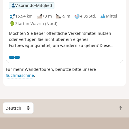
Visorando-Mitglied
15,94 km
+3 m
-9 m
4:35 Std.
Mittel
Start in Wavrin (Nord)
Möchten Sie lieber öffentliche Verkehrsmittel nutzen
oder verfügen Sie nicht über ein eigenes
Fortbewegungsmittel, um wandern zu gehen? Diese
Wanderung von Bahnhof zu Bahnhof ermöglicht es
Ihnen dann, einige der schönsten Naturlandschaften
des Parc de la Deûle zu genießen.Vom Bahnhof Wavrin
Für mehr Wandertouren, benutze bitte unsere
aus können Sie das Gelände von La Gîte erkunden, den
Suchmaschine
.
Deûle-Kanal aus der Nähe oder der Ferne entlanggehen
und die Wanderung mit einem Besuch im Parc de La
Louvière abschließen, bevor Sie den Bahnhof Don-
Sainghin erreichen.
W
Z
ä
u
h
r
l
ü