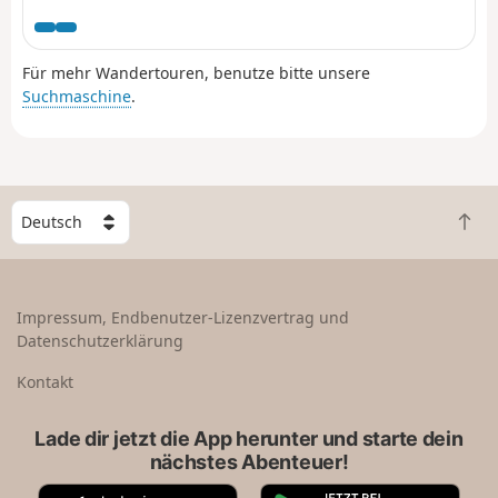
verkürzen oder zu verlängern.
Für mehr Wandertouren, benutze bitte unsere
Suchmaschine
.
W
Z
ä
u
h
r
l
ü
e
Impressum, Endbenutzer-Lizenzvertrag und
c
e
Datenschutzerklärung
k
i
n
n
Kontakt
a
L
c
a
Lade dir jetzt die App herunter und starte dein
h
n
nächstes Abenteuer!
o
d
b
A
G