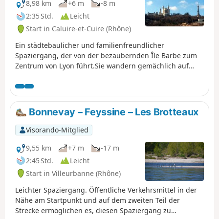
8,98 km
+6 m
-8 m
2:35 Std.
Leicht
Start in Caluire-et-Cuire (Rhône)
Ein städtebaulicher und familienfreundlicher
Spaziergang, der von der bezaubernden Île Barbe zum
Zentrum von Lyon führt.Sie wandern gemächlich auf
einem Fußweg entlang der Saône. Sie werden die
Gestaltung und die wenigen Kunstwerke zu schätzen
wissen, die die Strecke säumen.
Bonnevay – Feyssine – Les Brotteaux
Visorando-Mitglied
9,55 km
+7 m
-17 m
2:45 Std.
Leicht
Start in Villeurbanne (Rhône)
Leichter Spaziergang. Öffentliche Verkehrsmittel in der
Nähe am Startpunkt und auf dem zweiten Teil der
Strecke ermöglichen es, diesen Spaziergang zu