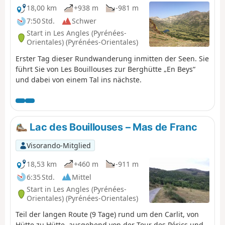
18,00 km
+938 m
-981 m
7:50 Std.
Schwer
Start in Les Angles (Pyrénées-
Orientales) (Pyrénées-Orientales)
Erster Tag dieser Rundwanderung inmitten der Seen. Sie
führt Sie von Les Bouillouses zur Berghütte „En Beys“
und dabei von einem Tal ins nächste.
Lac des Bouillouses – Mas de Franc
Visorando-Mitglied
18,53 km
+460 m
-911 m
6:35 Std.
Mittel
Start in Les Angles (Pyrénées-
Orientales) (Pyrénées-Orientales)
Teil der langen Route (9 Tage) rund um den Carlit, von
Hütte zu Hütte, ausgehend von der Tour des Pérics und