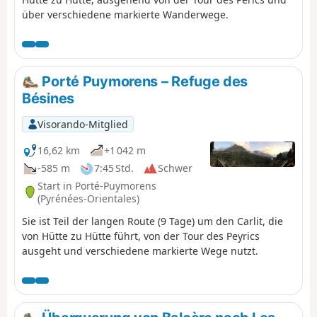
über verschiedene markierte Wanderwege.
Porté Puymorens – Refuge des
Bésines
Visorando-Mitglied
16,62 km
+1 042 m
-585 m
7:45 Std.
Schwer
Start in Porté-Puymorens
(Pyrénées-Orientales)
Sie ist Teil der langen Route (9 Tage) um den Carlit, die
von Hütte zu Hütte führt, von der Tour des Peyrics
ausgeht und verschiedene markierte Wege nutzt.