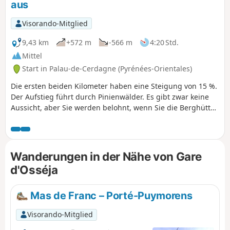
aus
Visorando-Mitglied
9,43 km
+572 m
-566 m
4:20 Std.
Mittel
Start in Palau-de-Cerdagne (Pyrénées-Orientales)
Die ersten beiden Kilometer haben eine Steigung von 15 %.
Der Aufstieg führt durch Pinienwälder. Es gibt zwar keine
Aussicht, aber Sie werden belohnt, wenn Sie die Berghütte
und die Jasse de Palau erreichen, von wo aus Sie einen
schönen Blick auf Dorres, Angoustrine, Llivia und Font-
Romeu haben. Der Abstieg entlang eines hübschen Baches
ist angenehm.
Wanderungen in der Nähe von Gare
d'Osséja
Mas de Franc – Porté-Puymorens
Visorando-Mitglied