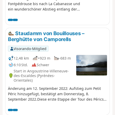
Fontpédrouse bis nach La Cabanasse und
ein wunderschöner Abstieg entlang der
Têt.Eine sehr schöne Wanderung,
teilweise durch den Wald – eine
abwechslungsreiche Variante der Strecke
von La Cabanasse nach Planès,
Staudamm von Bouillouses –
vorgeschlagen von PO Express, mit der
Berghütte von Camporells
Möglichkeit, je nach Jahreszeit einige
Steinpilze zu finden und unter der
Visorando-Mitglied
Gisclard-Brücke hindurchzugehen, einem
für die damalige Zeit echten Meisterwerk
12,48 km
+923 m
-683 m
der Baukunst.
6:10 Std.
Schwer
Start in Angoustrine-Villeneuve-
des-Escaldes (Pyrénées-
Orientales)
Änderung am 12. September 2022: Aufstieg zum Petit
Péric hinzugefügt, bestätigt am Donnerstag, 8.
September 2022.Diese erste Etappe der Tour des Pérics
wird durch wunderschöne Landschaften bereichert.Sie
gibt einen Vorgeschmack auf die Berglandschaften, die