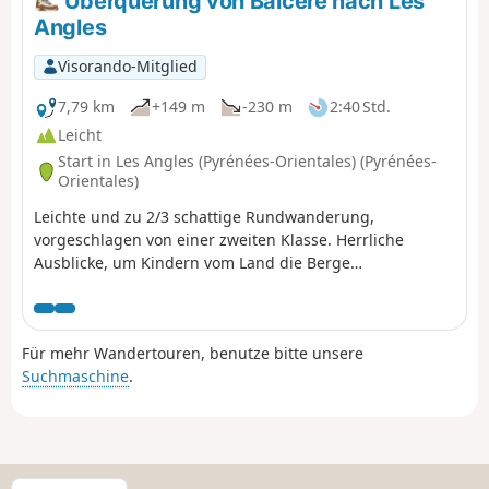
Überquerung von Balcère nach Les
Angles
Visorando-Mitglied
7,79 km
+149 m
-230 m
2:40 Std.
Leicht
Start in Les Angles (Pyrénées-Orientales) (Pyrénées-
Orientales)
Leichte und zu 2/3 schattige Rundwanderung,
vorgeschlagen von einer zweiten Klasse. Herrliche
Ausblicke, um Kindern vom Land die Berge
näherzubringen: See, Wälder.
Für mehr Wandertouren, benutze bitte unsere
Suchmaschine
.
W