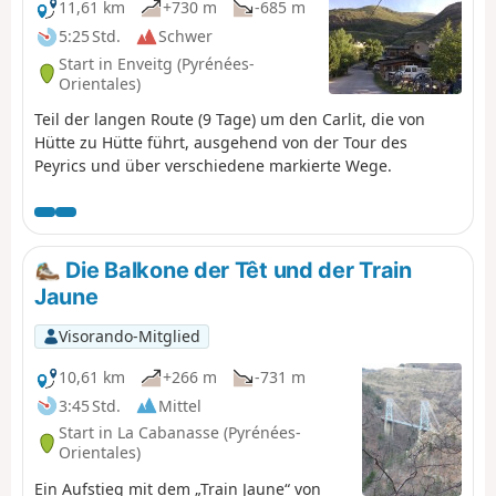
11,61 km
+730 m
-685 m
5:25 Std.
Schwer
Start in Enveitg (Pyrénées-
Orientales)
Teil der langen Route (9 Tage) um den Carlit, die von
Hütte zu Hütte führt, ausgehend von der Tour des
Peyrics und über verschiedene markierte Wege.
Die Balkone der Têt und der Train
Jaune
Visorando-Mitglied
10,61 km
+266 m
-731 m
3:45 Std.
Mittel
Start in La Cabanasse (Pyrénées-
Orientales)
Ein Aufstieg mit dem „Train Jaune“ von