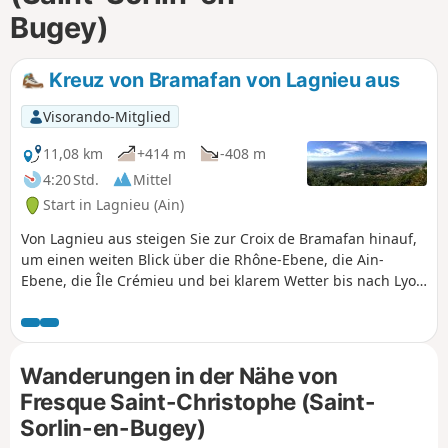
Bugey)
Kreuz von Bramafan von Lagnieu aus
Visorando-Mitglied
11,08 km
+414 m
-408 m
4:20 Std.
Mittel
Start in Lagnieu (Ain)
Von Lagnieu aus steigen Sie zur Croix de Bramafan hinauf,
um einen weiten Blick über die Rhône-Ebene, die Ain-
Ebene, die Île Crémieu und bei klarem Wetter bis nach Lyon
zu genießen. Sehr angenehme Wanderung auf schattigen
Waldwegen und -pfaden.
Wanderungen in der Nähe von
Fresque Saint-Christophe (Saint-
Sorlin-en-Bugey)