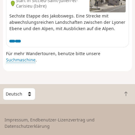
Start in Siccieu-Saint-Julien-et-
Carisieu (Isère)
Sechste Etappe des Jakobswegs. Eine Strecke mit
abwechslungsreichen Landschaften zwischen der Lyoner
Ebene und den Alpen, mit Ausblicken auf die Alpen.
Für mehr Wandertouren, benutze bitte unsere
Suchmaschine
.
W
Z
ä
u
h
r
l
ü
e
Impressum, Endbenutzer-Lizenzvertrag und
c
e
Datenschutzerklärung
k
i
n