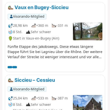
Vaux en Bugey-Siccieu
Visorando-Mitglied
28,98 km
+360 m
-331 m
8 Std.
Sehr schwer
Start in Vaux-en-Bugey (Ain)
Fünfte Etappe des Jakobswegs. Diese etwas längere
Etappe führt Sie bei Lagnieu über die Rhône. Der weitere
Verlauf der Strecke ist weniger interessant und vor allem
zu asphaltiert, aber es gibt keine Alternative, um wieder
auf den GR®65 zu gelangen.
Siccieu – Cessieu
Visorando-Mitglied
25,04 km
+533 m
-387 m
8 Std.
Sehr schwer