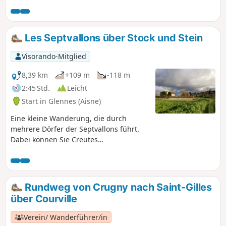
Wäldern, Weinbergen und Ackerland geprägt ist.
Les Septvallons über Stock und Stein
Visorando-Mitglied
8,39 km
+109 m
-118 m
2:45 Std.
Leicht
Start in Glennes (Aisne)
Eine kleine Wanderung, die durch
mehrere Dörfer der Septvallons führt.
Dabei können Sie Creutes
(Höhlenwohnungen, die während des
Ersten Weltkriegs von Soldaten genutzt
wurden) und nicht weniger als vier
typische Kirchen oder Kapellen in
Rundweg von Crugny nach Saint-Gilles
abwechslungsreicher Landschaft
über Courville
entdecken.
Verein/ Wanderführer/in