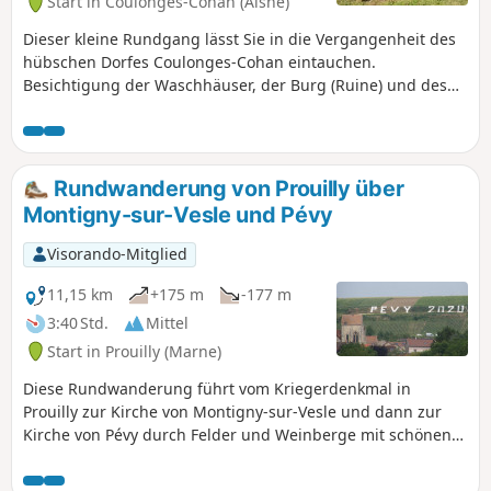
Start in Coulonges-Cohan (Aisne)
Dieser kleine Rundgang lässt Sie in die Vergangenheit des
hübschen Dorfes Coulonges-Cohan eintauchen.
Besichtigung der Waschhäuser, der Burg (Ruine) und des
Quentin-Roosevelt-Denkmals. Jeder Sehenswürdigkeit ist
vor Ort eine Informationstafel zugeordnet.
Rundwanderung von Prouilly über
Montigny-sur-Vesle und Pévy
Visorando-Mitglied
11,15 km
+175 m
-177 m
3:40 Std.
Mittel
Start in Prouilly (Marne)
Diese Rundwanderung führt vom Kriegerdenkmal in
Prouilly zur Kirche von Montigny-sur-Vesle und dann zur
Kirche von Pévy durch Felder und Weinberge mit schönen
Ausblicken auf die Hügel.