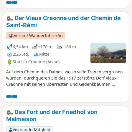
schrägen Turm.
lehrreichen Spaziergang, der sich auch für kleine Kinder
eignet.
Der Vieux Craonne und der Chemin de
Saint-Rémi
Verein/ Wanderführer/in
6,54 km
+178 m
-186 m
2:25 Std.
Mittel
Start in Craonne (Aisne)
Auf dem Chemin des Dames, wo so viele Tränen vergossen
wurden, durchqueren Sie das 1917 zerstörte Dorf Vieux
Craonne mit seinen Überresten und Gedenkbäumen.
Durchqueren Sie dann die Wälder, gehen Sie entlang der
Hügel und Felder, vorbei an einem Weinberg am Rande von
Craonnelle... und lassen Sie die Atmosphäre dieser Orte auf
sich wirken, die die Geschichte des Ersten Weltkriegs
Das Fort und der Friedhof von
widerspiegeln.
Malmaison
Visorando-Mitglied