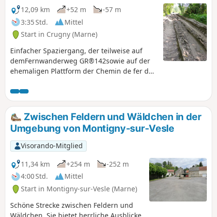
12,09 km
+52 m
-57 m
3:35 Std.
Mittel
Start in Crugny (Marne)
Einfacher Spaziergang, der teilweise auf
demFernwanderweg GR®142sowie auf der
ehemaligen Plattform der Chemin de fer de
la Banlieue de Reims (CBR) verläuft.
Zwischen Feldern und Wäldchen in der
Umgebung von Montigny-sur-Vesle
Visorando-Mitglied
11,34 km
+254 m
-252 m
4:00 Std.
Mittel
Start in Montigny-sur-Vesle (Marne)
Schöne Strecke zwischen Feldern und
Wäldchen. Sie bietet herrliche Ausblicke