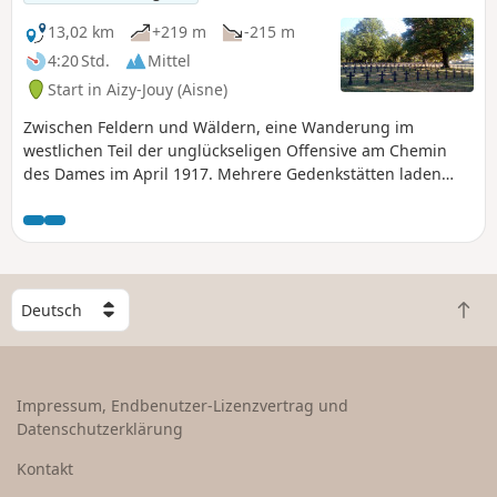
13,02 km
+219 m
-215 m
4:20 Std.
Mittel
Start in Aizy-Jouy (Aisne)
Zwischen Feldern und Wäldern, eine Wanderung im
westlichen Teil der unglückseligen Offensive am Chemin
des Dames im April 1917. Mehrere Gedenkstätten laden
zum Nachdenken über die Absurdität der Massaker ein, die
Kriege verursachen.
W
Z
ä
u
h
r
l
ü
e
Impressum, Endbenutzer-Lizenzvertrag und
c
e
Datenschutzerklärung
k
i
n
n
Kontakt
a
L