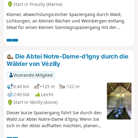
Start in Prouilly (Marne)
Kleiner, abwechslungsreicher Spaziergang durch Wald,
Lichtungen, an kleinen Bächen und Weinbergen entlang.
Ideal für einen kleinen Sonntagsspaziergang mit der
Familie. Die Wege sind in den GPS-Apps gut sichtbar und
gut gepflegt. Einige Aussichtstürme weisen auf ein
mögliches Jagdgebiet hin.
Die Abtei Notre-Dame-d'Igny durch die
Wälder von Vézilly
Visorando-Mitglied
8,40 km
+125 m
-122 m
2:45 Std.
Leicht
Start in Vézilly (Aisne)
Dieser kurze Spaziergang führt Sie durch den
Wald zur Abtei Notre-Dame d'Igny. Wenn Sie
sich in der Abtei aufhalten möchten, planen
Sie einen halben Tag ein.