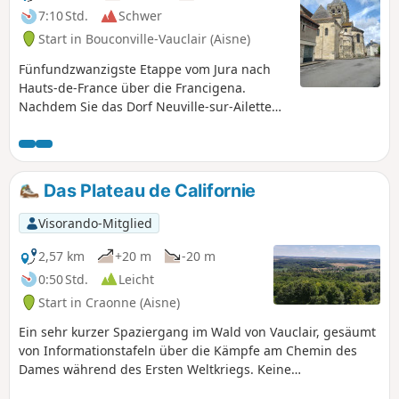
7:10 Std.
Schwer
Start in Bouconville-Vauclair (Aisne)
Fünfundzwanzigste Etappe vom Jura nach
Hauts-de-France über die Francigena.
Nachdem Sie das Dorf Neuville-sur-Ailette
durchquert haben, betreten Sie die Domaine
du Lac d'Ailette. Von überall her strahlt diese
Weite eine beruhigende Gelassenheit aus. Je
weiter Sie voranschreiten, desto deutlicher
Das Plateau de Californie
erkennen Sie die Silhouette der „gekrönten
Stadt“, die schon aus großer Entfernung
Visorando-Mitglied
sichtbar ist. Sie erreichen Laon, die
Hauptstadt des Departements, mit ihrer
2,57 km
+20 m
-20 m
„luftigen“ Kathedrale und ihren zahlreichen
0:50 Std.
Leicht
Öffnungen in den Türmen, ihrer
Start in Craonne (Aisne)
Templerkapelle und ihrer Kirche mit dem
niederländischen Namen Sint Martinus kerk.
Ein sehr kurzer Spaziergang im Wald von Vauclair, gesäumt
Sie entdecken auch den imposanten
von Informationstafeln über die Kämpfe am Chemin des
ehemaligen Bischofspalast sowie die
Dames während des Ersten Weltkriegs. Keine
Befestigungsanlagen mit ihrem seltsam
Orientierungsprobleme bei diesem angenehmen und