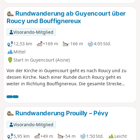
Rundwanderung ab Guyencourt über
Roucy und Bouffignereux
Visorando-Mitglied
12,53 km
+169 m
-166 m
4:05 Std.
Mittel
Start in Guyencourt (Aisne)
Von der Kirche in Guyencourt geht es nach Roucy und zu
dessen Kirche. Nach einer Runde durch Roucy geht es
weiter in Richtung Bouffignereux. Die gesamte Strecke
verläuft über gut begehbare Feld- und Waldwege. Es
erwarten Sie schöne Ausblicke auf die Dörfer und das
Aisne-Tal.
Rundwanderung Prouilly – Pévy
Visorando-Mitglied
5,95 km
+49 m
-54 m
1:50 Std.
Leicht