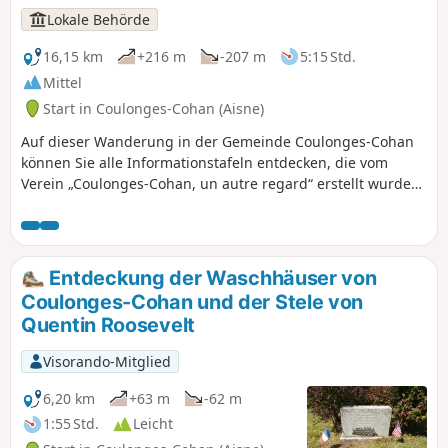
Lokale Behörde
16,15 km
+216 m
-207 m
5:15 Std.
Mittel
Start in Coulonges-Cohan (Aisne)
Auf dieser Wanderung in der Gemeinde Coulonges-Cohan
können Sie alle Informationstafeln entdecken, die vom
Verein „Coulonges-Cohan, un autre regard“ erstellt wurden
und die Geschichte der Gemeinde, das Alltagsleben und die
Ereignisse, die das Dorf geprägt haben, beleuchten.
Außerdem können Sie dabei die meisten Brunnen und
Waschhäuser der Gemeinde erkunden. Am Ende der Tour
Entdeckung der Waschhäuser von
gelangen Sie zur Auberge de la Roue Fleurie, wo Sie etwas
Coulonges-Cohan und der Stele von
essen oder einen Drink genießen können!
Quentin Roosevelt
Visorando-Mitglied
6,20 km
+63 m
-62 m
1:55 Std.
Leicht