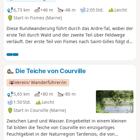
6,73 km
+46 m
-48 m
2:05 Std.
Leicht
Start in Fismes (Marne)
Diese Rundwanderung führt durch das Ardre-Tal, wobei der
erste Teil durch Wald und der zweite Teil über Feldwege
verläuft. Der erste Teil von Fismes nach Saint-Gilles folgt der
ehemaligen Chemin de Fer de la Banlieue de Reims (CBR),
einer Eisenbahnlinie, die zahlreiche Gemeinden bediente.
Der zweite Teil verläuft entlang der Straße von Fismes nach
Fère-en-Tardenois, von wo aus bei guten Bedingungen
Die Teiche von Courville
zahlreiche Gleitschirmflieger starten.
Verein/ Wanderführer/in
5,65 km
+80 m
-80 m
1:50 Std.
Leicht
Start in Courville (Marne)
Zwischen Land und Wasser. Eingebettet in einem kleinen
Tal bilden die Teiche von Courville ein einzigartiges
Feuchtgebiet in der Naturregion Tardenois, die von