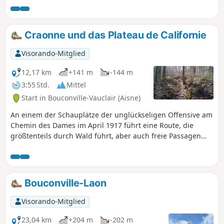
Craonne und das Plateau de Californie
Visorando-Mitglied
12,17 km
+141 m
-144 m
3:55 Std.
Mittel
Start in Bouconville-Vauclair (Aisne)
An einem der Schauplätze der unglückseligen Offensive am
Chemin des Dames im April 1917 führt eine Route, die
größtenteils durch Wald führt, aber auch freie Passagen
mit herrlichen Ausblicken bietet, die verständlich machen,
wie gefährlich diese Operation war. Besonders bewegend
ist die Strecke auf dem Gelände des ehemaligen Dorfes
Craonne, das unter dem Artilleriefeuer zerstört wurde. Die
Bouconville-Laon
Überreste der Abtei von Vauclair bilden einen schönen
Abschluss der Wanderung mit einem Hauch von
Visorando-Mitglied
Kulturerbe.
23,04 km
+204 m
-202 m