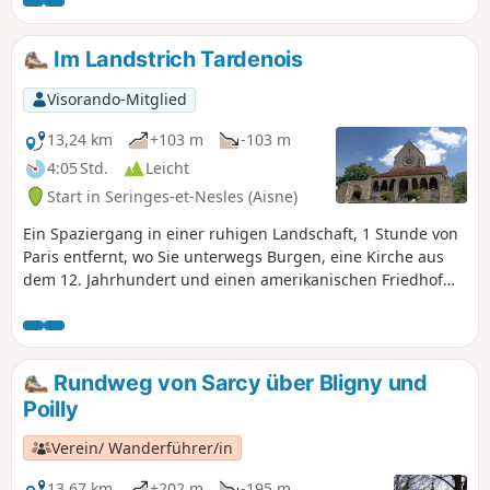
Im Landstrich Tardenois
Visorando-Mitglied
13,24 km
+103 m
-103 m
4:05 Std.
Leicht
Start in Seringes-et-Nesles (Aisne)
Ein Spaziergang in einer ruhigen Landschaft, 1 Stunde von
Paris entfernt, wo Sie unterwegs Burgen, eine Kirche aus
dem 12. Jahrhundert und einen amerikanischen Friedhof
aus dem 1. Weltkrieg entdecken können.
Rundweg von Sarcy über Bligny und
Poilly
Verein/ Wanderführer/in
13,67 km
+202 m
-195 m