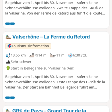
Begehbar vom 1. April bis 30. November – sofern keine
Schneeverhältnisse vorliegen. Zweite Etappe des GRP® de
la Valserine. Von der Ferme de Retord aus führt die Route
durch die offenen und bewaldeten Landschaften des
Plateaus, bevor sie den Abstieg nach Lalleyriat beginnt, mit
einem Aussichtspunkt auf die Autoroute des Titans. In
Saint-Germain-de-Joux lohnt sich ein Abstecher, um die
Valserhône – La Ferme du Retord
beeindruckenden Marmites de Géant zu entdecken, die von
der Semine ausgehöhlt wurden. Die Etappe endet auf der
Tourismusinformation
Nordseite in Giron.
13,55 km
+914 m
-11 m
6:30 Std.
Sehr schwer
Start in Bellegarde-sur-Valserine (Ain)
Begehbar vom 1. April bis 30. November – sofern keine
Schneeverhältnisse vorliegen. Erste Etappe des GRP® de la
Valserine. Der Start am Bahnhof Bellegarde führt am
Schloss Mussel und dem Weiler Ochiaz vorbei, bevor die
Route zum Plateau de Retord ansteigt. Nach 1,5 Stunden
Aufstieg durch den Wald erwartet Sie ein herrlicher
Ausblick auf das Jura-Gebirge und die Alpen. Die Etappe
GR® de Pays – Grand Tour de la