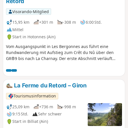
Retord
Visorando-Mitglied
15,95 km
+301 m
-308 m
6:00 Std.
Mittel
Start in Hotonnes (Ain)
Vom Ausgangspunkt in Les Bergonnes aus führt eine
Rundwanderung mit Aufstieg zum Crêt du Nû über den
GR®9 bis nach La Charnay. Der erste Abschnitt verläuft
durch einen Wald mit schönen Buchen. An der Croix de
Terments und am Crêt du Nû: Steigen Sie hinauf zu den
Aussichtspunkten, um den Blick auf die Rhône und die
Alpen zu genießen. Der zweite Teil des Aufstiegs verläuft
La Ferme du Retord – Giron
über das Plateau. Anschließend erreicht man die Ferme du
Retord. Hinter der Ferme geht es auf dem gelb markierten
Tourismusinformation
Weg hinunter in Richtung La Grange à Lucien. Der Abstieg
führt weiter zum Pré Brachet, dann zum Gros Frêne und zu
25,09 km
+736 m
-998 m
den Granges Charpy, um schließlich wieder in Les
9:15 Std.
Sehr schwer
Bergonnes anzukommen.
Start in Billiat (Ain)