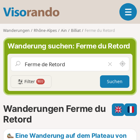
V
T
i
o
s
g
o
Wanderungen
Rhône-Alpes
Ain
Billiat
Ferme du Retord
g
r
l
a
Wanderung suchen: Ferme du Retord
e
n
n
d
a
o
S
F
v
c
e
i
h
l
g
Filter
Suchen
NEU
a
d
a
u
l
t
m
e
i
i
e
Wanderungen Ferme du
o
c
r
n
h
e
Retord
u
n
m
Eine Wanderung auf dem Plateau von