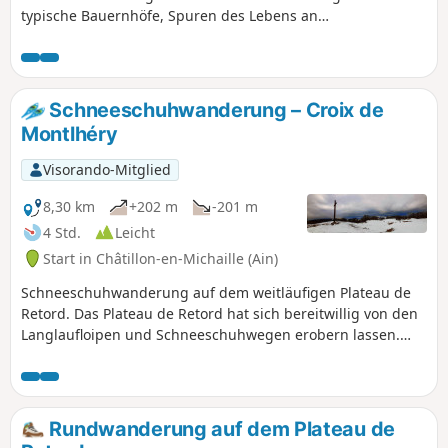
typische Bauernhöfe, Spuren des Lebens an
einem unberührten und geschützten Ort.
Schneeschuhwanderung – Croix de
Montlhéry
Visorando-Mitglied
8,30 km
+202 m
-201 m
4 Std.
Leicht
Start in Châtillon-en-Michaille (Ain)
Schneeschuhwanderung auf dem weitläufigen Plateau de
Retord. Das Plateau de Retord hat sich bereitwillig von den
Langlaufloipen und Schneeschuhwegen erobern lassen.
Wie der Name schon vermuten lässt, ermöglicht das
Plateau de Retord ausgedehnte Wanderungen ohne große
Höhenunterschiede.
Rundwanderung auf dem Plateau de