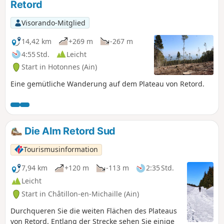
Retord
Visorando-Mitglied
14,42 km
+269 m
-267 m
4:55 Std.
Leicht
Start in Hotonnes (Ain)
Eine gemütliche Wanderung auf dem Plateau von Retord.
Die Alm Retord Sud
Tourismusinformation
7,94 km
+120 m
-113 m
2:35 Std.
Leicht
Start in Châtillon-en-Michaille (Ain)
Durchqueren Sie die weiten Flächen des Plateaus
von Retord. Entlang der Strecke sehen Sie einige