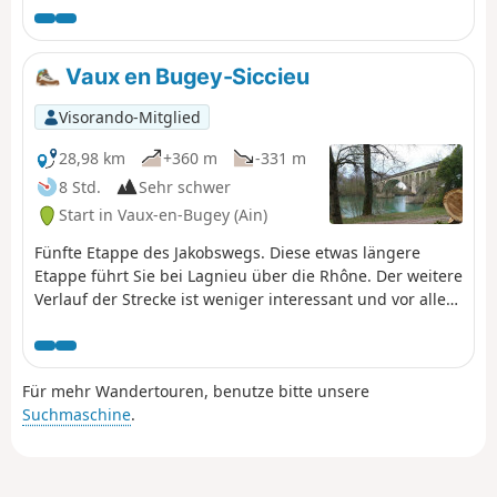
Vaux en Bugey-Siccieu
Visorando-Mitglied
28,98 km
+360 m
-331 m
8 Std.
Sehr schwer
Start in Vaux-en-Bugey (Ain)
Fünfte Etappe des Jakobswegs. Diese etwas längere
Etappe führt Sie bei Lagnieu über die Rhône. Der weitere
Verlauf der Strecke ist weniger interessant und vor allem
zu asphaltiert, aber es gibt keine Alternative, um wieder
auf den GR®65 zu gelangen.
Für mehr Wandertouren, benutze bitte unsere
Suchmaschine
.