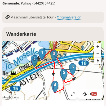
Gemeinde:
Pulnoy (54420|54425)
Maschinell übersetzte Tour -
Originalversion
Wanderkarte
1
3
2
6
5
4
3D
NEU
K
Attributions
a
r