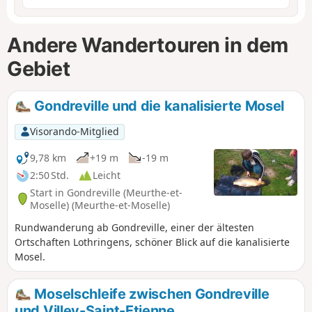
Andere Wandertouren in dem
Gebiet
Gondreville und die kanalisierte Mosel
Visorando-Mitglied
9,78 km
+19 m
-19 m
2:50 Std.
Leicht
Start in Gondreville (Meurthe-et-
Moselle) (Meurthe-et-Moselle)
Rundwanderung ab Gondreville, einer der ältesten
Ortschaften Lothringens, schöner Blick auf die kanalisierte
Mosel.
Moselschleife zwischen Gondreville
und Villey-Saint-Etienne