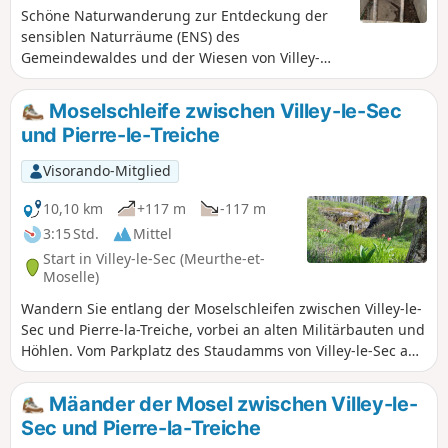
Schöne Naturwanderung zur Entdeckung der
sensiblen Naturräume (ENS) des
Gemeindewaldes und der Wiesen von Villey-
Saint-Étienne mit ihrer lokalen Fauna und Flora.
Diese Route bietet einen interessanten Zugang
Moselschleife zwischen Villey-le-Sec
zum Fort du Vieux Canton und zu den
und Pierre-le-Treiche
militärischen Befestigungsanlagen des
Verteidigungssystems Séré de Rivières (1874–
Visorando-Mitglied
1914).
10,10 km
+117 m
-117 m
3:15 Std.
Mittel
Start in Villey-le-Sec (Meurthe-et-
Moselle)
Wandern Sie entlang der Moselschleifen zwischen Villey-le-
Sec und Pierre-la-Treiche, vorbei an alten Militärbauten und
Höhlen. Vom Parkplatz des Staudamms von Villey-le-Sec aus
wandern Sie durch die Wälder von Villey-le-Sec und Pierre-
la-Treiche, um die militärischen Bauwerke zu entdecken,
Mäander der Mosel zwischen Villey-le-
und kehren dann entlang der ehemaligen
Sec und Pierre-la-Treiche
Eisenbahnstrecke und der Mosel zurück, um die Höhlen zu