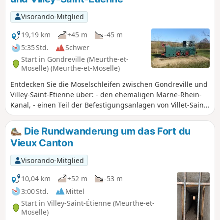
Visorando-Mitglied
19,19 km
+45 m
-45 m
5:35 Std.
Schwer
Start in Gondreville (Meurthe-et-
Moselle) (Meurthe-et-Moselle)
Entdecken Sie die Moselschleifen zwischen Gondreville und
Villey-Saint-Etienne über: - den ehemaligen Marne-Rhein-
Kanal, - einen Teil der Befestigungsanlagen von Villet-Saint-
Etienne: den Unterstand Nr. 1, die Batterie „Le Mordant“,
das Werk „Bas du Chêne“ und das Werk „Est du Vieux
Die Rundwanderung um das Fort du
Canton“, - einen Kalvarienberg mit einer Orientierungstafel
Vieux Canton
oberhalb von Villey-Saint-Etienne, - die Überführungen
über den Terrouin, Rückweg entlang der Mosel, am
Visorando-Mitglied
Großschiffkanal und an der Schleuse von Fontenoy vorbei.
10,04 km
+52 m
-53 m
3:00 Std.
Mittel
Start in Villey-Saint-Étienne (Meurthe-et-
Moselle)