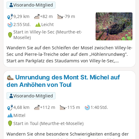
besichtigen.
Visorando-Mitglied
9,29 km
+82 m
-79 m
2:55 Std.
Leicht
Start in Villey-le-Sec (Meurthe-et-
Moselle)
Wandern Sie auf den Schleifen der Mosel zwischen Villey-le-
Sec und Pierre-la-Treiche oder auf dem „Höhlenrundweg”.
Start am Parkplatz des Staudamms von Villey-le-Sec,
Wanderung durch die Wälder von Villey-le-Sec und entlang
der ehemaligen Eisenbahnstrecke, um die Höhlen zu
Umrundung des Mont St. Michel auf
besichtigen. Rückweg auf ebener Strecke über den Radweg.
den Anhöhen von Toul
Visorando-Mitglied
4,68 km
+112 m
-115 m
1:40 Std.
Mittel
Start in Toul (Meurthe-et-Moselle)
Wandern Sie ohne besondere Schwierigkeiten entlang der