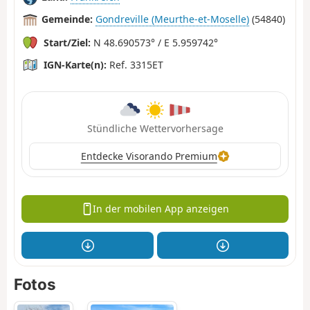
Gemeinde:
Gondreville (Meurthe-et-Moselle)
(54840)
Start/Ziel:
N 48.690573° / E 5.959742°
IGN-Karte(n):
Ref. 3315ET
Stündliche Wettervorhersage
Entdecke Visorando Premium
In der mobilen App anzeigen
Fotos