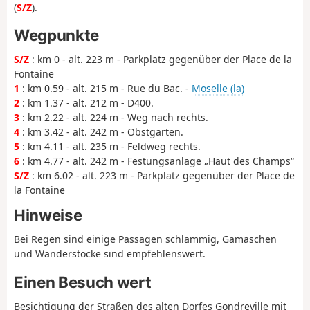
(
S/Z
).
Wegpunkte
S/Z
: km 0 - alt. 223 m - Parkplatz gegenüber der Place de la
Fontaine
1
: km 0.59 - alt. 215 m - Rue du Bac. -
Moselle (la)
2
: km 1.37 - alt. 212 m - D400.
3
: km 2.22 - alt. 224 m - Weg nach rechts.
4
: km 3.42 - alt. 242 m - Obstgarten.
5
: km 4.11 - alt. 235 m - Feldweg rechts.
6
: km 4.77 - alt. 242 m - Festungsanlage „Haut des Champs“
S/Z
: km 6.02 - alt. 223 m - Parkplatz gegenüber der Place de
la Fontaine
Hinweise
Bei Regen sind einige Passagen schlammig, Gamaschen
und Wanderstöcke sind empfehlenswert.
Einen Besuch wert
Besichtigung der Straßen des alten Dorfes Gondreville mit