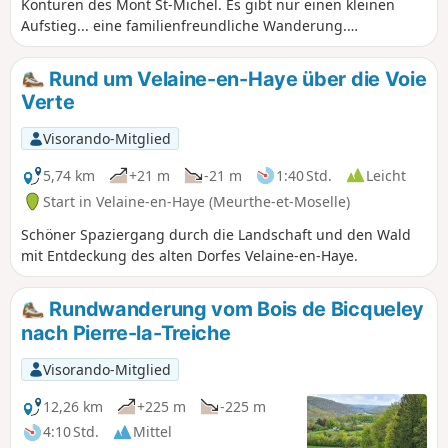
Konturen des Mont St-Michel. Es gibt nur einen kleinen
Aufstieg... eine familienfreundliche Wanderung.
Anmerkung des Moderators vom 20.07.2021: Der Parkplatz
am Start dieser Wanderung scheint schwer zu finden zu
Rund um Velaine-en-Haye über die Voie
sein (seit 2012 nicht mehr vorhanden?). Vorschlag: Parken
Verte
Sie in der Nähe von (5), in der Nähe des Sportplatzes?
Visorando-Mitglied
5,74 km
+21 m
-21 m
1:40 Std.
Leicht
Start in Velaine-en-Haye (Meurthe-et-Moselle)
Schöner Spaziergang durch die Landschaft und den Wald
mit Entdeckung des alten Dorfes Velaine-en-Haye.
Rundwanderung vom Bois de Bicqueley
nach Pierre-la-Treiche
Visorando-Mitglied
12,26 km
+225 m
-225 m
4:10 Std.
Mittel