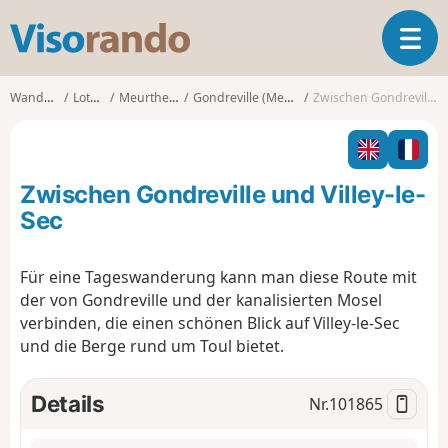
V
T
i
o
s
g
o
Wanderungen
Lothringen
Meurthe-et-Moselle
Gondreville (Meurthe-et-Moselle)
Zwischen Gondreville und Villey-le-Sec
g
r
l
a
e
n
n
d
Zwischen Gondreville und Villey-le-
a
o
v
Sec
i
g
Für eine Tageswanderung kann man diese Route mit
a
der von Gondreville und der kanalisierten Mosel
t
i
verbinden, die einen schönen Blick auf Villey-le-Sec
o
und die Berge rund um Toul bietet.
n
Details
Nr.
101865