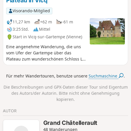
Plateau in Vicq
Visorando-Mitglied
11,27 km
+62 m
-61 m
3:25 Std.
Mittel
Start in Vicq-sur-Gartempe (Vienne)
Eine angenehme Wanderung, die uns
vom Ufer der Gartempe über das
Plateau zum wunderschönen Schloss La
Brosse und bis zum Ortsrand von
Angles-sur-l'Anglin führt.
Für mehr Wandertouren, benutze unsere
Suchmaschine
.
Die Beschreibungen und GPX-Daten dieser Tour sind Eigentum
des Autors/der Autorin. Bitte nicht ohne Genehmigung
kopieren.
AUTOR
Grand Châtellerault
48 Wanderungen