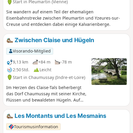
Start in Pleumartin (Vienne)
Sie wandern auf einem Teil der ehemaligen
Eisenbahnstrecke zwischen Pleumartin und Yzeures-sur-
Creuse und entdecken dabei einige Kalvarienberge.
Zwischen Claise und Hügeln
Visorando-Mitglied
9,13 km
+84 m
-78 m
2:50 Std.
Leicht
Start in Chaumussay (Indre-et-Loire)
Im Herzen des Claise-Tals beherbergt
das Dorf Chaumussay mit seiner Kirche,
Flüssen und bewaldeten Hügeln. Auf
diesem Spaziergang können Sie den
erhaltenen Reichtum dieser südlichen
Les Montants und Les Mesmains
Touraine entdecken.
Tourismusinformation