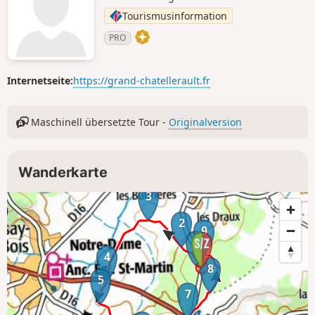
Tourismusinformation
PRO
Internetseite:
https://grand-chatellerault.fr
Maschinell übersetzte Tour -
Originalversion
Wanderkarte
3
2
9
1
4
8
5
7