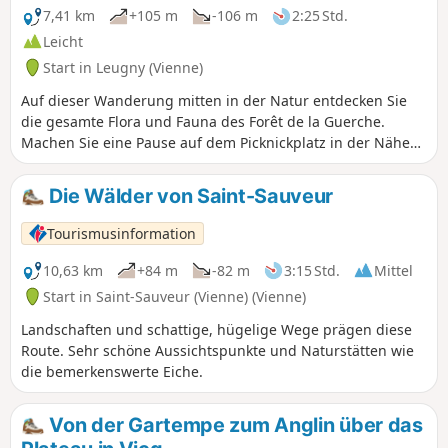
7,41 km
+105 m
-106 m
2:25 Std.
Leicht
Start in Leugny (Vienne)
Auf dieser Wanderung mitten in der Natur entdecken Sie
die gesamte Flora und Fauna des Forêt de la Guerche.
Machen Sie eine Pause auf dem Picknickplatz in der Nähe
des Brunnens im malerischen Weiler Les Montants.
Die Wälder von Saint-Sauveur
Tourismusinformation
10,63 km
+84 m
-82 m
3:15 Std.
Mittel
Start in Saint-Sauveur (Vienne) (Vienne)
Landschaften und schattige, hügelige Wege prägen diese
Route. Sehr schöne Aussichtspunkte und Naturstätten wie
die bemerkenswerte Eiche.
Von der Gartempe zum Anglin über das