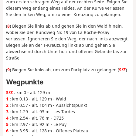
zum ersten schrägen Weg auf der rechten Seite. Folgen Sie
diesem Weg entlang eines Feldes. An der Kurve verlassen
Sie den linken Weg, um zu einer Kreuzung zu gelangen.
(
8
) Biegen Sie links ab und gehen Sie in den Wald hinein,
wobei Sie den Rundweg Nr. 19 von La Roche-Posay
verlassen. Ignorieren Sie den Weg, der nach links abzweigt.
Biegen Sie an der T-Kreuzung links ab und gehen Sie
abwechselnd durch Unterholz und offenes Gelände bis zur
Straße.
(
9
) Biegen Sie links ab, um zum Parkplatz zu gelangen (
S/Z
).
Wegpunkte
S/Z
: km 0 - alt. 129 m
1
: km 0.13 - alt. 129 m - Wald
2
: km 0.57 - alt. 104 m - Aussichtspunkt
3
: km 1.29 - alt. 93 m - Les Tardes
4
: km 2.54 - alt. 76 m - D725
5
: km 2.97 - alt. 92 m - Le Puy
6
: km 3.95 - alt. 128 m - Offenes Plateau