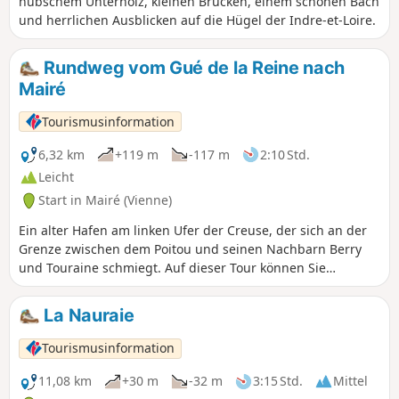
hübschem Unterholz, kleinen Brücken, einem schönen Bach
und herrlichen Ausblicken auf die Hügel der Indre-et-Loire.
Rundweg vom Gué de la Reine nach
Mairé
Tourismusinformation
6,32 km
+119 m
-117 m
2:10 Std.
Leicht
Start in Mairé (Vienne)
Ein alter Hafen am linken Ufer der Creuse, der sich an der
Grenze zwischen dem Poitou und seinen Nachbarn Berry
und Touraine schmiegt. Auf dieser Tour können Sie
Weinberghütten entdecken, wunderschöne Ausblicke auf
das Tal der Creuse genießen und den herrlichen Bach Gué
La Nauraie
de la Reine überqueren.
Tourismusinformation
11,08 km
+30 m
-32 m
3:15 Std.
Mittel