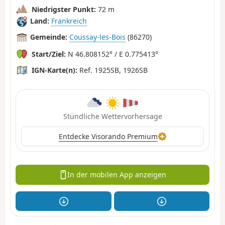
Niedrigster Punkt:
72 m
Land:
Frankreich
Gemeinde:
Coussay-les-Bois
(86270)
Start/Ziel:
N 46.808152° / E 0.775413°
IGN-Karte(n):
Ref. 1925SB, 1926SB
Stündliche Wettervorhersage
Entdecke Visorando Premium
In der mobilen App anzeigen