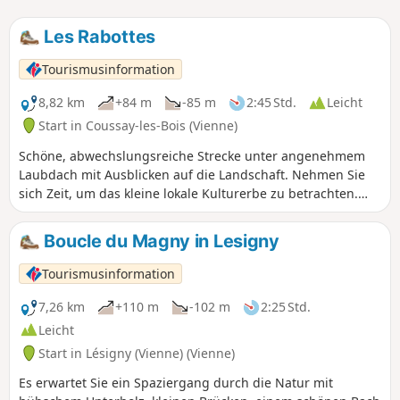
Les Rabottes
Tourismusinformation
8,82 km
+84 m
-85 m
2:45 Std.
Leicht
Start in Coussay-les-Bois (Vienne)
Schöne, abwechslungsreiche Strecke unter angenehmem
Laubdach mit Ausblicken auf die Landschaft. Nehmen Sie
sich Zeit, um das kleine lokale Kulturerbe zu betrachten.
Coussay-les-Bois hat die Besonderheit, zwei nur wenige
Meter voneinander entfernte Kirchen zu besitzen, von
Boucle du Magny in Lesigny
denen eine einen gedrehten Glockenturm hat.
Tourismusinformation
7,26 km
+110 m
-102 m
2:25 Std.
Leicht
Start in Lésigny (Vienne) (Vienne)
Es erwartet Sie ein Spaziergang durch die Natur mit