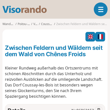
V
T
i
o
s
g
o
Wanderungen
Poitou-Charentes
Vienne
Coussay-les-Bois
Zwischen Feldern und Wäldern seit dem Wald von Chênes Froids
g
r
l
a
e
n
n
d
Zwischen Feldern und Wäldern seit
a
o
v
dem Wald von Chênes Froids
i
g
Kleiner Rundweg außerhalb des Ortszentrums mit
a
schönen Abschnitten durch das Unterholz und
t
i
reizvollen Ausblicken auf die umliegende Landschaft.
o
Das Dorf Coussay-les-Bois ist besonders wegen
n
seines Glockenturms, den Sie nach Ihrem
Spaziergang besichtigen können.