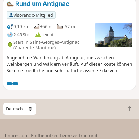
Rund um Antignac
Visorando-Mitglied
9,19 km
+56 m
-57 m
2:45 Std.
Leicht
Start in Saint-Georges-Antignac
(Charente-Maritime)
Angenehme Wanderung ab Antignac, die zwischen
Weinbergen und Wäldern verläuft. Auf dieser Route können
Sie eine friedliche und sehr naturbelassene Ecke von
Saintonge entdecken. Am Waldrand können Sie
möglicherweise Wildtiere wie Rehe beobachten.
W
Z
ä
u
h
r
l
ü
e
Impressum, Endbenutzer-Lizenzvertrag und
c
e